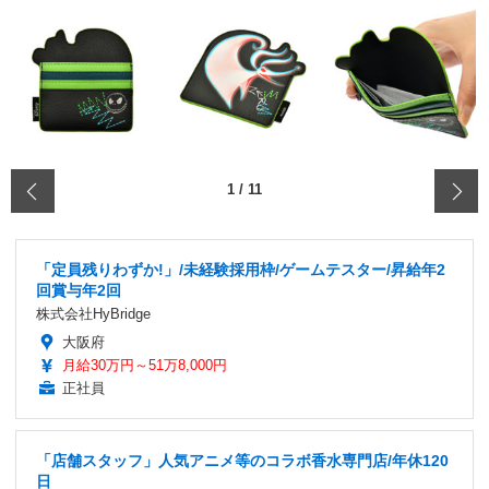
‹
1
/
11
「定員残りわずか!」/未経験採用枠/ゲームテスター/昇給年2
回賞与年2回
株式会社HyBridge
大阪府
月給30万円～51万8,000円
正社員
「店舗スタッフ」人気アニメ等のコラボ香水専門店/年休120
日