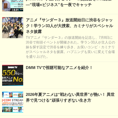
―“現場×ビジネス”を一夜でキャッチ
アニメ『サンダー３』放送開始日に渋谷をジャッ
ク！学ラン33人が大捜索、カミナリがスペシャル
ネタ披露
TVアニメ『サンダー３』の放送開始を記念し、7月8日に
渋谷で街頭イベントが開催された。学ラン33人が主人公の
妹を探す設定で渋谷を練り歩き、お笑いコンビ・カミナリ
がスペシャルネタを披露。ハプニングも笑いに変えて会場
を盛り上げた。
DMM TVで視聴可能なアニメを紹介！
2026年夏アニメは“戦わない異世界”が熱い！ 異世
界で見つける“頑張りすぎない生き方