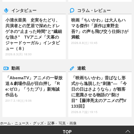
インタビュー
コラム・レビュー
小清水亜美 史実をたどり、
映画「ちいかわ」は大人もハ
共演者との芝居で深めたドレ
マる傑作!「原作は東野圭
ゲネの“止まった時間”と“繊細
吾?」の声も飛び交う仕掛けが
な強さ” TVアニメ「天幕の
満載
ジャードゥーガル」インタビ
2026.8.8(土) 10:45
ュー（８）
2026.8.3(月) 18:00
動画
連載
「AbemaTV」アニメの一挙放
「映画ちいかわ」昔ばなし形
送＆劇場作品が目白押し 「R
式から逸脱した“刺激”― 「今
e:ゼロ」「うたプリ」新海誠
日の日はさようなら」が観客
作品も
に意識させる物語の“裂け
目”【藤津亮太のアニメの門V
2017.3.18(土) 9:06
133回】
2026.8.7(金) 19:15
ホーム
›
ニュース
›
グッズ
›
記事
›
写真・画像
TOP