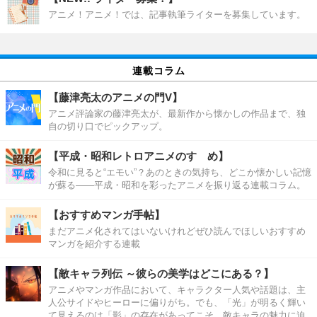
アニメ！アニメ！では、記事執筆ライターを募集しています。
連載コラム
【藤津亮太のアニメの門V】
アニメ評論家の藤津亮太が、最新作から懐かしの作品まで、独
自の切り口でピックアップ。
【平成・昭和レトロアニメのすゝめ】
令和に見ると“エモい”？あのときの気持ち、どこか懐かしい記憶
が蘇る――平成・昭和を彩ったアニメを振り返る連載コラム。
【おすすめマンガ手帖】
まだアニメ化されてはいないけれどぜひ読んでほしいおすすめ
マンガを紹介する連載
【敵キャラ列伝 ～彼らの美学はどこにある？】
アニメやマンガ作品において、キャラクター人気や話題は、主
人公サイドやヒーローに偏りがち。でも、「光」が明るく輝い
て見えるのは「影」の存在があってこそ。敵キャラの魅力に迫