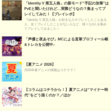
「Identity V 第五人格」の新モード“手記の加筆”は
PvEと聞いたけれど…実際どうなの？集まってプ
レイしてみた！【プレイレポ】
『Identity V 第五人格』が好きな人やプレイしたことある
人、全くプレイしたことがない人など、様々な4人を集め
てプレイしてみました！
「声優と夜あそび」MCによる直筆プロフィール帳
&トレカを公開中♪
【夏アニメ 2026】
2026年春アニメの情報はコチラで！
【コラムはコチラから！】夏アニメは“マイナー時
代”をどう描くのか？／ほか