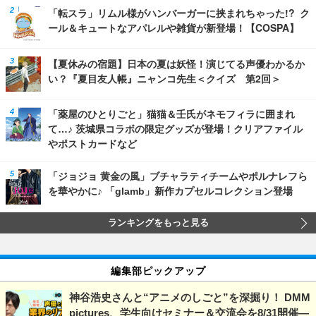
「転スラ」リムル様がハンバーガーに挟まれちゃった!? ク
ール＆キュートなアパレルや雑貨が新登場！【COSPA】
【夏休みの宿題】日本の夏は妖怪！演じてる声優わかるか
い？『夏目友人帳』ニャンコ先生＜クイズ 第2回＞
「薬屋のひとりごと」猫猫＆壬氏がネモフィラに囲まれ
て…♪ 茨城県コラボの限定グッズが登場！クリアファイル
やポストカードなど
「ジョジョ 黄金の風」ブチャラティチームやポルナレフら
を華やかに♪ 「glamb」新作カプセルコレクション登場
ランキングをもっと見る
編集部ピックアップ
神谷浩史さんと“アニメのしごと”を深掘り！ DMM
pictures、学生向けセミナー＆交流会を8/31開催―