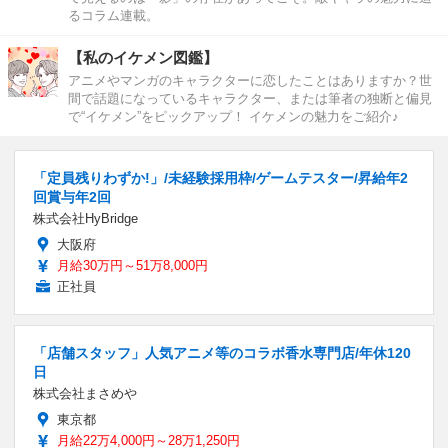
るコラム連載。
【私のイケメン図鑑】
アニメやマンガのキャラクターに恋したことはありますか？世
間で話題になっているキャラクター、または筆者の独断と偏見
で“イケメン”をピックアップ！ イケメンの魅力をご紹介♪
「定員残りわずか!」/未経験採用枠/ゲームテスター/昇給年2
回賞与年2回
株式会社HyBridge
大阪府
月給30万円～51万8,000円
正社員
「店舗スタッフ」人気アニメ等のコラボ香水専門店/年休120
日
株式会社まさめや
東京都
月給22万4,000円～28万1,250円