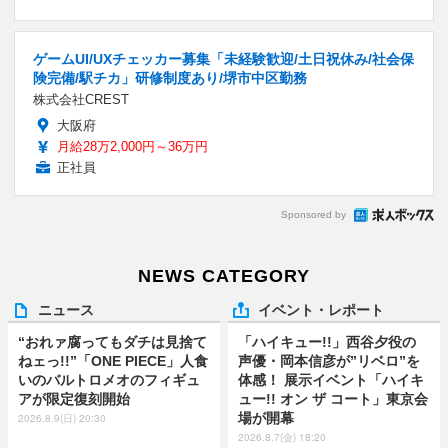
ゲームUI/UXチェッカー募集「未経験歓迎/土日祝休み/社会保
険完備/駅チカ」研修制度あり/堺市中区勤務
株式会社CREST
大阪府
月給28万2,000円～36万円
正社員
Sponsored by
NEWS CATEGORY
ニュース
イベント・レポート
“おれァ腐ってもダチは見捨て
「ハイキュー!!」西谷夕役の
ねェっ!!”「ONE PIECE」人食
声優・岡本信彦が”リベロ”を
いのバルトロメオのフィギュ
体感！ 展示イベント「ハイキ
アが限定復刻開始
ュー!! オン ザ コート」東京会
場が開幕
2026.8.9(日) 20:30
2026.8.7(金) 18:20