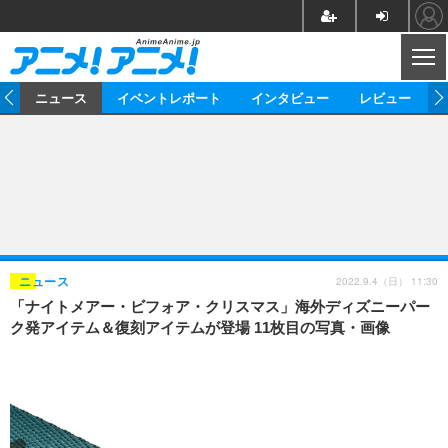
CL
ム
ニュース
イベントレポート
インタビュー
レビュー
ニュース
アニメ
映画/ドラマ
イベントレポート
マンガ
ノベル
アニメ
映画
インタビュー
音楽
声優
ライブ
舞台
スタッフ
声優
レビュー
2022.9.4（日） 11:30
ニュース
「ナイトメアー・ビフォア・クリスマス」海外ディズニーパー
ゲーム
グッズ
海外イベント
ビジネス
俳優・タレント
アーティスト
アニメ
実写
動画
ク発アイテム＆復刻アイテムが登場 11枚目の写真・画像
イベント
海外
ビジネス
書評
イベント
アニメ
映画/ドラマ
連載・コラム
ゲーム
座談会
アニメ！アニメ！TV
ABEMA Cafe