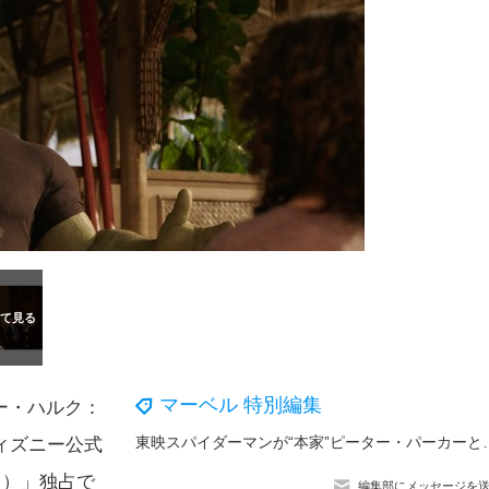
マーベル 特別編集
ー・ハルク：
東映スパイダーマンが“本家”ピーター・パーカーと肩を並べた
ィズニー公式
ス）」独占で
編集部にメッセージを