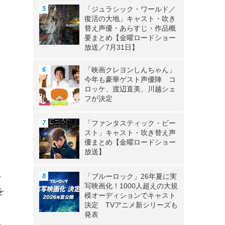
「ジュラシック・ワールド／
復活の大地」キャスト・吹き
替え声優・あらすじ・作品概
要まとめ【金曜ロードショー
放送／7月31日】
「映画クレヨンしんちゃん」
今年も豪華ゲスト声優陣 コ
ロッケ、渡辺直美、川越シェ
フが決定
「ファンタスティック・ビー
スト」キャスト・吹き替え声
優まとめ【金曜ロードショー
放送】
見
「ブルーロック」26年夏に実
写映画化！1000人超えの大規
を
模オーディションでキャスト
決定 TVアニメ新シリーズも
し
発表