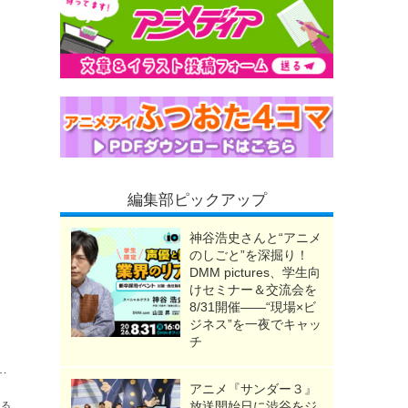
編集部ピックアップ
神谷浩史さんと“アニメ
のしごと”を深掘り！
DMM pictures、学生向
けセミナー＆交流会を
8/31開催――“現場×ビ
ジネス”を一夜でキャッ
チ
日…『スパイダーバース』原作コミックにレオパルドンが登場！【おすすめマンガ手帖】
アニメ『サンダー３』
放送開始日に渋谷をジ
送る