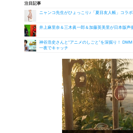
注目記事
ニャンコ先生がひょっこり♪「夏目友人帳」コラボ
井上麻里奈＆三木眞一郎＆加藤英美里が日本版声
神谷浩史さんと“アニメのしごと”を深掘り！ DMM p
一夜でキャッチ