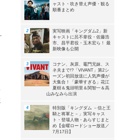
ャスト・吹き替え声優・観る
順番まとめ
っ
実写映画「キングダム2」新
す
キャストに呂不韋役・佐藤浩
市、昌平君役・玉木宏ら！ 最
目
新映像も公開
コナン、灰原、竈門兄妹、ス
ネ夫まで!?「VIVANT」第2シ
ーズン初回放送に人気声優が
ョ
大集合！「豪華すぎる」花江
夏樹＆鬼頭明里＆関智一＆高
ー
山みなみら出演
魔
特別版「キングダム －信と王
し
騎と将軍と－」実写キャス
ト・登場人物・あらすじまと
め【金曜ロードショー放送／
7月17日】