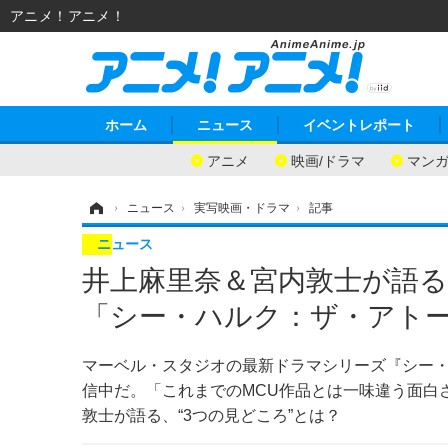
アニメ！アニメ！
ホーム
ニュース
イベントレポート
アニメ
映画/ドラマ
マン
ホーム
›
ニュース
›
実写映画・ドラマ
›
記事
ニュース
井上麻里奈＆宮内敦士が語る
「シー・ハルク：ザ・アト
マーベル・スタジオの最新ドラマシリーズ『シー・ハ
信中だ。「これまでのMCU作品とは一味違う面白
敦士が語る、“3つの見どころ”とは？