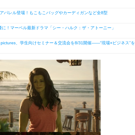
アパレル登場！もこもこバッグやカーディガンなど全8型
優に！マーベル最新ドラマ「シー・ハルク：ザ・アトーニー」
ictures、学生向けセミナー＆交流会を8/31開催――“現場×ビジネス”を