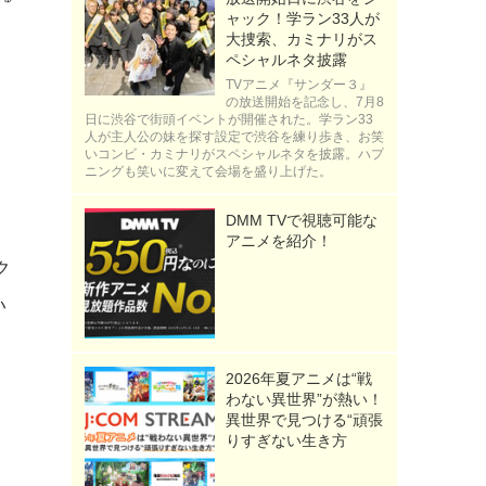
ャック！学ラン33人が
大捜索、カミナリがス
ペシャルネタ披露
TVアニメ『サンダー３』
の放送開始を記念し、7月8
日に渋谷で街頭イベントが開催された。学ラン33
人が主人公の妹を探す設定で渋谷を練り歩き、お笑
いコンビ・カミナリがスペシャルネタを披露。ハプ
ニングも笑いに変えて会場を盛り上げた。
DMM TVで視聴可能な
こ
アニメを紹介！
ク
い
2026年夏アニメは“戦
わない異世界”が熱い！
異世界で見つける“頑張
りすぎない生き方