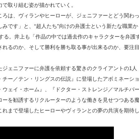
力で取り組む姿が描かれていく。
ころは、ヴィランやヒーローが、ジェニファーとどう関わ
みです」と、“超人たち”向けの弁護士という新たな職業か
及する。井上も「作品の中では過去作のキャラクターを弁護
されるのか、そして勝利を勝ち取る事が出来るのか、要注
たジェニファーに弁護を依頼する驚きのクライアントの1人
・チー／テン・リングスの伝説』に登場したアボミネーシ
・ウェイ・ホーム』、『ドクター・ストレンジ／マルチバ
ローを勧誘するリクルーターのような働きを見せつつある
これまで登場したヒーローやヴィランとの夢の共演を期待