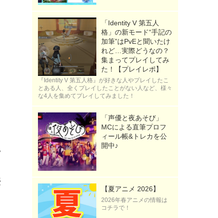
「Identity V 第五人
格」の新モード“手記の
加筆”はPvEと聞いたけ
れど…実際どうなの？
集まってプレイしてみ
た！【プレイレポ】
『Identity V 第五人格』が好きな人やプレイしたこ
とある人、全くプレイしたことがない人など、様々
な4人を集めてプレイしてみました！
「声優と夜あそび」
MCによる直筆プロフ
ス
ィール帳&トレカを公
開中♪
見
優
【夏アニメ 2026】
2026年春アニメの情報は
コチラで！