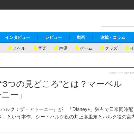
インタビュー
レビュー
動画
連載・コラム
ガ
ノベル
音楽
声優
ゲーム
グッズ
2022.8.27 Sat 13
“3つの見どころ”とは？マーベル
ーニー」
ルク：ザ・アトーニー』が、「Disney+」独占で日米同時配
さ」という本作。シー・ハルク役の井上麻里奈とハルク役の宮