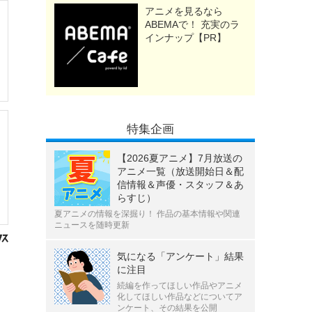
アニメを見るなら
ABEMAで！ 充実のラ
インナップ【PR】
特集企画
【2026夏アニメ】7月放送の
アニメ一覧（放送開始日＆配
信情報＆声優・スタッフ＆あ
らすじ）
夏アニメの情報を深掘り！ 作品の基本情報や関連
ニュースを随時更新
気になる「アンケート」結果
に注目
続編を作ってほしい作品やアニメ
化してほしい作品などについてア
ンケート、その結果を公開