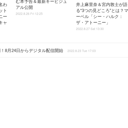
む本予告＆最新キービジュ
名わ
井上麻里奈＆宮内敦士が語
アル公開
ット
る“3つの見どころ”とは？
2022.8.26 Fri 12:25
ニー
ーベル「シー・ハルク：
キャ
ザ・アトーニー」
2022.8.27 Sat 13:30
！8月24日からデジタル配信開始
2022.8.23 Tue 17:03