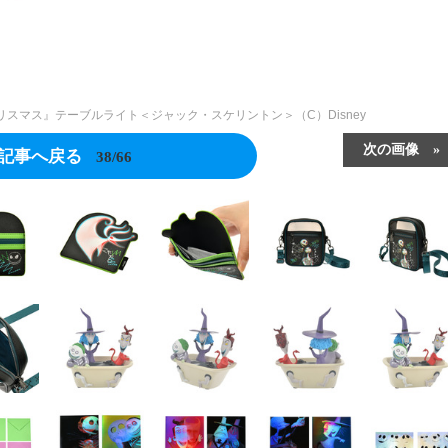
スマス』テーブルライト＜ジャック・スケリントン＞（C）Disney
次の画像
記事へ戻る
38/66