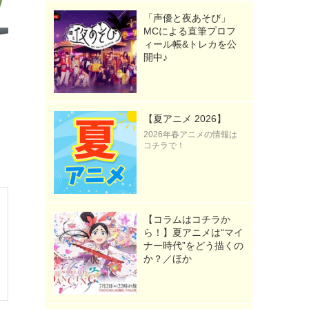
「声優と夜あそび」
MCによる直筆プロフ
ィール帳&トレカを公
開中♪
【夏アニメ 2026】
2026年春アニメの情報は
コチラで！
【コラムはコチラか
ら！】夏アニメは“マイ
ナー時代”をどう描くの
か？／ほか