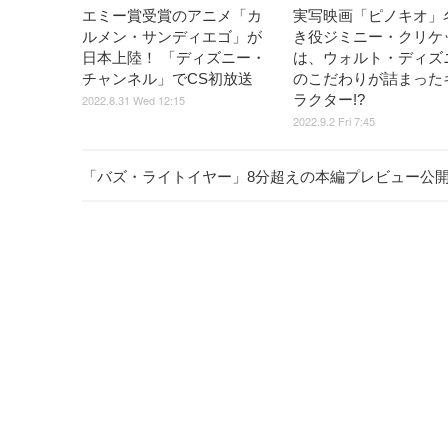
エミー賞受賞のアニメ「カ
実写映画「ピノキオ」
ルメン・サンディエゴ」が
き役ジミニー・クリケ
日本上陸！ 「ディズニー・
は、ウォルト・ディズ
チャンネル」でCS初放送
のこだわりが詰まった
ラクター!?
2022.8.31 Wed 12:15
2022.9.2 Fri 7:45
「バズ・ライトイヤー」8分超えの本編プレビュー公開