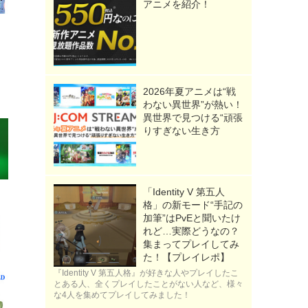
アニメを紹介！
2026年夏アニメは“戦
わない異世界”が熱い！
異世界で見つける“頑張
りすぎない生き方
「Identity V 第五人
格」の新モード“手記の
加筆”はPvEと聞いたけ
れど…実際どうなの？
集まってプレイしてみ
た！【プレイレポ】
『Identity V 第五人格』が好きな人やプレイしたこ
とある人、全くプレイしたことがない人など、様々
な4人を集めてプレイしてみました！