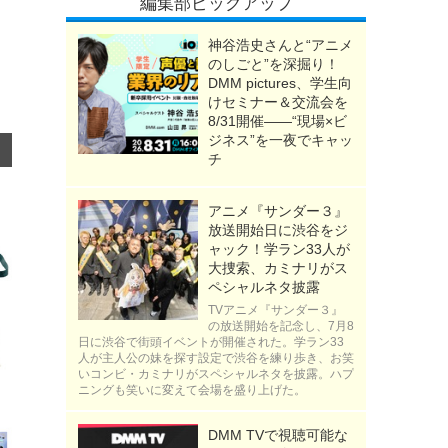
編集部ピックアップ
神谷浩史さんと“アニメ
のしごと”を深掘り！
DMM pictures、学生向
けセミナー＆交流会を
8/31開催――“現場×ビ
ジネス”を一夜でキャッ
チ
アニメ『サンダー３』
放送開始日に渋谷をジ
ャック！学ラン33人が
大捜索、カミナリがス
ペシャルネタ披露
TVアニメ『サンダー３』
の放送開始を記念し、7月8
日に渋谷で街頭イベントが開催された。学ラン33
人が主人公の妹を探す設定で渋谷を練り歩き、お笑
いコンビ・カミナリがスペシャルネタを披露。ハプ
ニングも笑いに変えて会場を盛り上げた。
DMM TVで視聴可能な