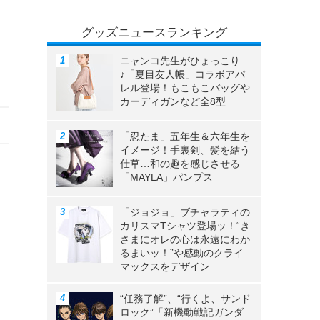
マ
グッズニュースランキング
ニャンコ先生がひょっこり
♪「夏目友人帳」コラボアパ
レル登場！もこもこバッグや
カーディガンなど全8型
「忍たま」五年生＆六年生を
イメージ！手裏剣、髪を結う
仕草…和の趣を感じさせる
「MAYLA」パンプス
「ジョジョ」ブチャラティの
カリスマTシャツ登場ッ！“き
さまにオレの心は永遠にわか
るまいッ！”や感動のクライ
マックスをデザイン
“任務了解”、“行くよ、サンド
ロック”「新機動戦記ガンダ