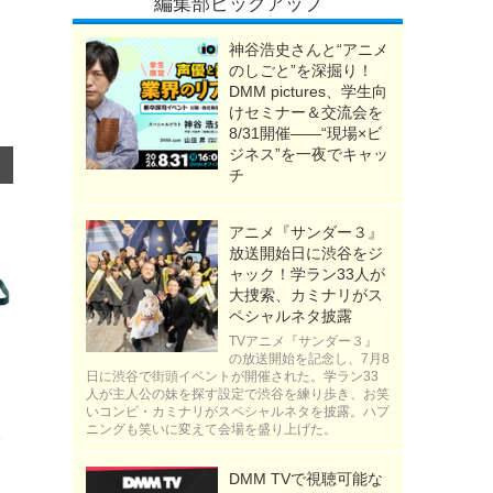
編集部ピックアップ
神谷浩史さんと“アニメ
のしごと”を深掘り！
DMM pictures、学生向
けセミナー＆交流会を
8/31開催――“現場×ビ
ジネス”を一夜でキャッ
チ
アニメ『サンダー３』
放送開始日に渋谷をジ
ャック！学ラン33人が
大捜索、カミナリがス
ペシャルネタ披露
TVアニメ『サンダー３』
の放送開始を記念し、7月8
日に渋谷で街頭イベントが開催された。学ラン33
人が主人公の妹を探す設定で渋谷を練り歩き、お笑
いコンビ・カミナリがスペシャルネタを披露。ハプ
ニングも笑いに変えて会場を盛り上げた。
DMM TVで視聴可能な