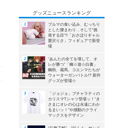
グッズニュースランキング
ブルマの食い込み、むっちり
とした腰まわり…そして“挑
マ
発する目”!!「おさぼりギャル
愛沢りさ」フィギュアで新登
場
“あんたの全てを壊して、オ
レが勝つ”「幽☆遊☆白書」
幽助、蔵馬、コエンマたちが
ウォーターガンバトル!? 新作
グッズが登場☆
「ジョジョ」ブチャラティの
カリスマTシャツ登場ッ！“き
さまにオレの心は永遠にわか
るまいッ！”や感動のクライ
マックスをデザイン