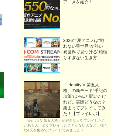
アニメを紹介！
2026年夏アニメは“戦
わない異世界”が熱い！
異世界で見つける“頑張
りすぎない生き方
「Identity V 第五人
格」の新モード“手記の
加筆”はPvEと聞いたけ
れど…実際どうなの？
集まってプレイしてみ
た！【プレイレポ】
『Identity V 第五人格』が好きな人やプレイしたこ
とある人、全くプレイしたことがない人など、様々
な4人を集めてプレイしてみました！