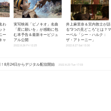
名わ
実写映画「ピノキオ」名曲
井上麻里奈＆宮内敦士が語
ット
「星に願いを」が感動に包
る“3つの見どころ”とは？
ニー
む本予告＆最新キービジュ
ーベル「シー・ハルク：
キャ
アル公開
ザ・アトーニー」
2022.8.26 Fri 12:25
2022.8.27 Sat 13:30
！8月24日からデジタル配信開始
2022.8.23 Tue 17:03