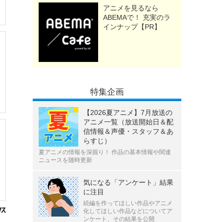
アニメを見るなら
ABEMAで！ 充実のラ
インナップ【PR】
特集企画
【2026夏アニメ】7月放送の
アニメ一覧（放送開始日＆配
信情報＆声優・スタッフ＆あ
らすじ）
夏アニメの情報を深掘り！ 作品の基本情報や関連
ニュースを随時更新
気になる「アンケート」結果
に注目
続編を作ってほしい作品やアニメ
化してほしい作品などについてア
ンケート、その結果を公開