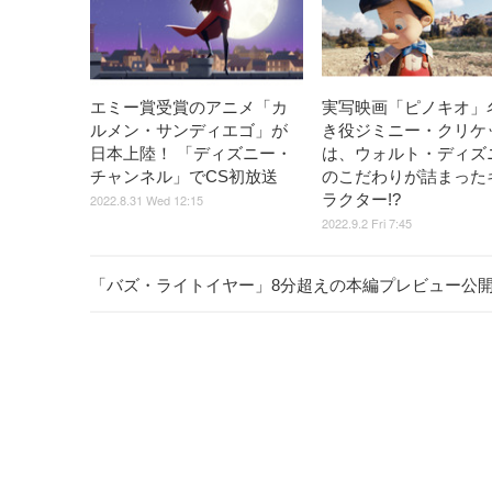
エミー賞受賞のアニメ「カ
実写映画「ピノキオ」
ルメン・サンディエゴ」が
き役ジミニー・クリケ
日本上陸！ 「ディズニー・
は、ウォルト・ディズ
チャンネル」でCS初放送
のこだわりが詰まった
ラクター!?
2022.8.31 Wed 12:15
2022.9.2 Fri 7:45
「バズ・ライトイヤー」8分超えの本編プレビュー公開