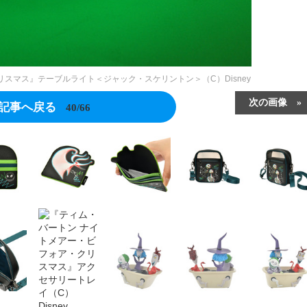
スマス』テーブルライト＜ジャック・スケリントン＞（C）Disney
次の画像
記事へ戻る
40/66