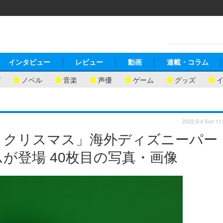
インタビュー
レビュー
動画
連載・コラム
ガ
ノベル
音楽
声優
ゲーム
グッズ
2022.9.4 Sun 11
・クリスマス」海外ディズニーパー
が登場 40枚目の写真・画像