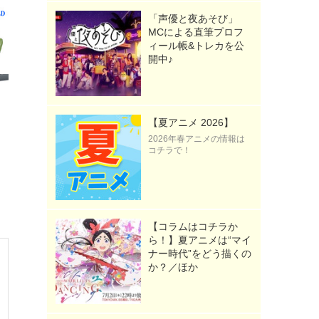
「声優と夜あそび」
MCによる直筆プロフ
ィール帳&トレカを公
開中♪
【夏アニメ 2026】
2026年春アニメの情報は
コチラで！
【コラムはコチラか
ら！】夏アニメは“マイ
ナー時代”をどう描くの
か？／ほか