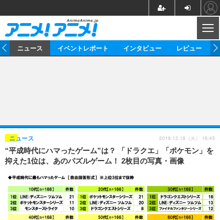
CL
ム
ニュース
イベントレポート
インタビュー
レビュー
ニュース
アニメ
映画/ドラマ
イベントレポート
マンガ
ノベル
アニメ
映画
インタビュー
音楽
声優
ライブ
舞台
スタッフ
声優
レビュー
2018.12.18（火） 16:45
ニュース
“平成時代にハマったゲーム”は？ 「ドラクエ」「ポケモン」を
ゲーム
グッズ
海外イベント
ビジネス
俳優・タレント
アーティスト
アニメ
実写
動画
抑えた1位は、あのパズルゲーム！ 2枚目の写真・画像
イベント
海外
ビジネス
書評
イベント
アニメ
映画/ドラマ
連載・コラム
ゲーム
座談会
アニメ！アニメ！TV
ABEMA Cafe