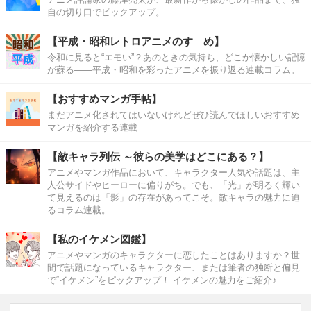
自の切り口でピックアップ。
【平成・昭和レトロアニメのすゝめ】
令和に見ると“エモい”？あのときの気持ち、どこか懐かしい記憶
が蘇る――平成・昭和を彩ったアニメを振り返る連載コラム。
【おすすめマンガ手帖】
まだアニメ化されてはいないけれどぜひ読んでほしいおすすめ
マンガを紹介する連載
【敵キャラ列伝 ～彼らの美学はどこにある？】
アニメやマンガ作品において、キャラクター人気や話題は、主
人公サイドやヒーローに偏りがち。でも、「光」が明るく輝い
て見えるのは「影」の存在があってこそ。敵キャラの魅力に迫
るコラム連載。
【私のイケメン図鑑】
アニメやマンガのキャラクターに恋したことはありますか？世
間で話題になっているキャラクター、または筆者の独断と偏見
で“イケメン”をピックアップ！ イケメンの魅力をご紹介♪