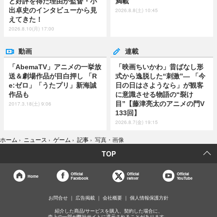
と好評を得た理由が監督・小
満載
出卓史のインタビューから見
2026.8.8(土) 10:45
えてきた！
2026.8.10(月) 17:00
動画
連載
「AbemaTV」アニメの一挙放
「映画ちいかわ」昔ばなし形
送＆劇場作品が目白押し 「R
式から逸脱した“刺激”― 「今
e:ゼロ」「うたプリ」新海誠
日の日はさようなら」が観客
作品も
に意識させる物語の“裂け
目”【藤津亮太のアニメの門V
2017.3.18(土) 9:06
133回】
2026.8.7(金) 19:15
ホーム
›
ニュース
›
ゲーム
›
記事
›
写真・画像
TOP
Official
Official
Official
Home
Facebook
twitter
YouTube
お問合せ
広告掲載
会社概要
個人情報保護方針
紹介した商品/サービスを購入、契約した場合に、
売上の一部が弊社サイトに還元されることがあります。