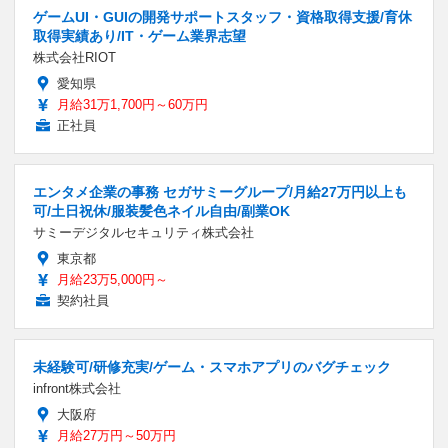
ゲームUI・GUIの開発サポートスタッフ・資格取得支援/育休
取得実績あり/IT・ゲーム業界志望
株式会社RIOT
愛知県
月給31万1,700円～60万円
正社員
エンタメ企業の事務 セガサミーグループ/月給27万円以上も
可/土日祝休/服装髪色ネイル自由/副業OK
サミーデジタルセキュリティ株式会社
東京都
月給23万5,000円～
契約社員
未経験可/研修充実/ゲーム・スマホアプリのバグチェック
infront株式会社
大阪府
月給27万円～50万円