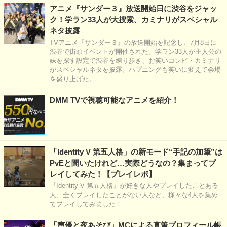
アニメ『サンダー３』放送開始日に渋谷をジャッ
ク！学ラン33人が大捜索、カミナリがスペシャル
ネタ披露
TVアニメ『サンダー３』の放送開始を記念し、7月8日に
渋谷で街頭イベントが開催された。学ラン33人が主人公の
妹を探す設定で渋谷を練り歩き、お笑いコンビ・カミナリ
がスペシャルネタを披露。ハプニングも笑いに変えて会場
を盛り上げた。
DMM TVで視聴可能なアニメを紹介！
「Identity V 第五人格」の新モード“手記の加筆”は
PvEと聞いたけれど…実際どうなの？集まってプ
レイしてみた！【プレイレポ】
『Identity V 第五人格』が好きな人やプレイしたことある
人、全くプレイしたことがない人など、様々な4人を集め
てプレイしてみました！
「声優と夜あそび」MCによる直筆プロフィール帳