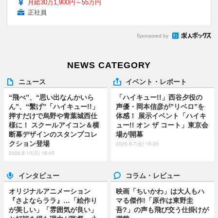
月給30万1,900円～55万円
正社員
Sponsored by
NEWS CATEGORY
ニュース
イベント・レポート
“飛べ”、“思い出なんかいら
「ハイキュー!!」西谷夕役の
ん”、“繫げ”「ハイキュー!!」
声優・岡本信彦が”リベロ”を
押すだけで烏野や青葉城西仕
体感！ 展示イベント「ハイキ
様に！ スクールアイコン＆横
ュー!! オン ザ コート」東京会
断幕デザインのスタンプコレ
場が開幕
クション登場
2026.8.7(金) 18:20
2026.8.10(月) 18:45
インタビュー
コラム・レビュー
オリジナルアニメーション
映画「ちいかわ」は大人もハ
『さよならララ』…「絵作り
マる傑作!「原作は東野圭
が美しい」「雰囲気が良い」
吾?」の声も飛び交う仕掛けが