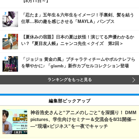
【8月11日～】
「忍たま」五年生＆六年生をイメージ！手裏剣、髪を結う
仕草…和の趣を感じさせる「MAYLA」パンプス
【夏休みの宿題】日本の夏は妖怪！演じてる声優わかるか
い？『夏目友人帳』ニャンコ先生＜クイズ 第2回＞
「ジョジョ 黄金の風」ブチャラティチームやポルナレフら
を華やかに♪ 「glamb」新作カプセルコレクション登場
ランキングをもっと見る
編集部ピックアップ
神谷浩史さんと“アニメのしごと”を深掘り！ DMM
pictures、学生向けセミナー＆交流会を8/31開催―
―“現場×ビジネス”を一夜でキャッチ