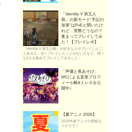
結
「Identity V 第五人
格」の新モード“手記の
加筆”はPvEと聞いたけ
れど…実際どうなの？
集まってプレイしてみ
た！【プレイレポ】
『Identity V 第五人格』が好きな人やプレイしたこ
とある人、全くプレイしたことがない人など、様々
な4人を集めてプレイしてみました！
「声優と夜あそび」
MCによる直筆プロフ
ィール帳&トレカを公
開中♪
【夏アニメ 2026】
2026年春アニメの情報は
コチラで！