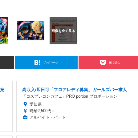
ブックマーク
後で読む
生充
高収入/即日可「フロアレディ募集」ガールズバー求人
「コスプレコンカフェ」PRO portion プロポーション
愛知県
時給2,500円～
アルバイト・パート