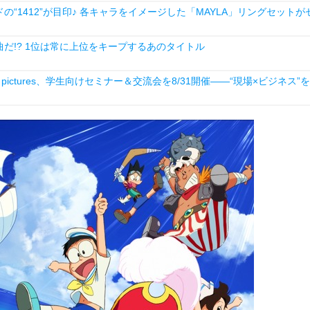
1412”が目印♪ 各キャラをイメージした「MAYLA」リングセットが
曲だ!? 1位は常に上位をキープするあのタイトル
ictures、学生向けセミナー＆交流会を8/31開催――“現場×ビジネス”を