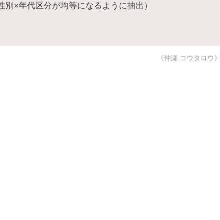
ら性別×年代区分が均等になるように抽出）
《仲瀬 コウタロウ