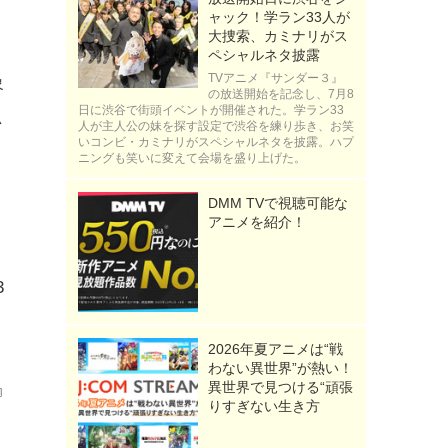
ャック！学ラン33人が
大捜索、カミナリがス
ペシャルネタ披露
TVアニメ『サンダー３』
象
の放送開始を記念し、7月8
日に渋谷で街頭イベントが開催された。学ラン33
思
人が主人公の妹を探す設定で渋谷を練り歩き、お笑
いコンビ・カミナリがスペシャルネタを披露。ハプ
る
ニングも笑いに変えて会場を盛り上げた。
DMM TVで視聴可能な
アニメを紹介！
3
2026年夏アニメは“戦
わない異世界”が熱い！
異世界で見つける“頑張
』
りすぎない生き方