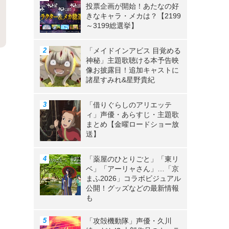
投票企画が開始！あたなの好
きなキャラ・メカは？【2199
～3199総選挙】
「メイドインアビス 目覚める
》
神秘」主題歌聴ける本予告映
像お披露目！追加キャストに
諸星すみれ&星野貴紀
「借りぐらしのアリエッテ
ィ」声優・あらすじ・主題歌
まとめ【金曜ロードショー放
送】
「薬屋のひとりごと」「東リ
ベ」「アーリャさん」…「京
まふ2026」コラボビジュアル
公開！グッズなどの最新情報
も
「攻殻機動隊」声優・久川