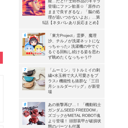
綾…だと!? 士郎作品のキャラ
登場にファン歓喜☆「原作の
ままで良すぎるな」「脳の処
理が追いつかないよお」…第
5話【ネタバレあり反応まとめ】
「東方Project」霊夢、魔理
沙、チルノが洗濯ネットにな
っちゃった♪ 洗濯機の中でぐ
るぐる回転し続ける姿を思わ
ず眺めたくなっちゃう!?
「ムーミン」リトルミイの刺
繍×水玉柄で大人可愛さをプ
ラス♪ 機能性も抜群な「三日
月ショルダーバッグ」が新登
場
あの衝撃再び…！ 「機動戦士
ガンダムSEED FREEDOM」
ズゴックがMETAL ROBOT魂
より登場！ 頭部装甲が破損状
態のパーツも付属