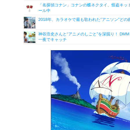
「名探偵コナン」コナンの蝶ネクタイ、怪盗キッドの“
ール中
2018年、カラオケで最も歌われた“アニソン”どの
神谷浩史さんと“アニメのしごと”を深掘り！ DMM p
一夜でキャッチ