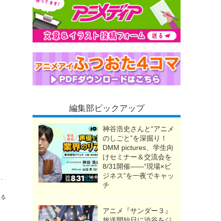
編集部ピックアップ
神谷浩史さんと“アニメ
のしごと”を深掘り！
DMM pictures、学生向
けセミナー＆交流会を
8/31開催――“現場×ビ
ジネス”を一夜でキャッ
ヤープラグ”が対策になる!? オーディオテクニカが調査
チ
送る
アニメ『サンダー３』
放送開始日に渋谷をジ