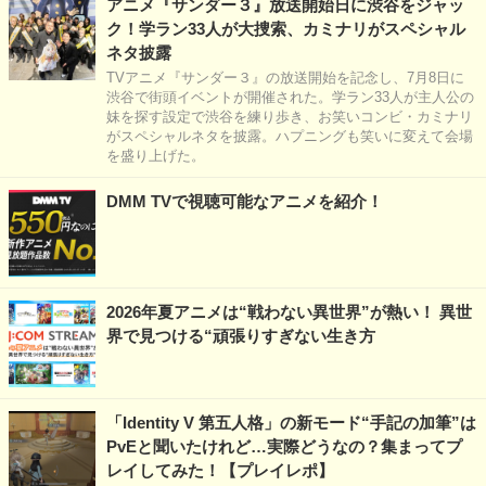
アニメ『サンダー３』放送開始日に渋谷をジャッ
ク！学ラン33人が大捜索、カミナリがスペシャル
ネタ披露
TVアニメ『サンダー３』の放送開始を記念し、7月8日に
渋谷で街頭イベントが開催された。学ラン33人が主人公の
妹を探す設定で渋谷を練り歩き、お笑いコンビ・カミナリ
がスペシャルネタを披露。ハプニングも笑いに変えて会場
を盛り上げた。
DMM TVで視聴可能なアニメを紹介！
2026年夏アニメは“戦わない異世界”が熱い！ 異世
界で見つける“頑張りすぎない生き方
「Identity V 第五人格」の新モード“手記の加筆”は
PvEと聞いたけれど…実際どうなの？集まってプ
レイしてみた！【プレイレポ】