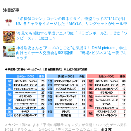
注目記事
「名探偵コナン」コナンの蝶ネクタイ、怪盗キッドの“1412”が目
印♪ 各キャラをイメージした「MAYLA」リングセットがセール中
“今見ても感動する平成アニメ”3位「ドラゴンボールZ」、2位「ワ
ンピース」、1位は…？
神谷浩史さんと“アニメのしごと”を深掘り！ DMM pictures、学生
向けセミナー＆交流会を8/31開催――“現場×ビジネス”を一夜でキ
ャッチ
スカパー！調べによる「平成の感動ランキング」が公開！ハマったゲーム男性
1位は『ドラクエ』、女性1位は『ディズニー ツムツム』に
全 2 枚