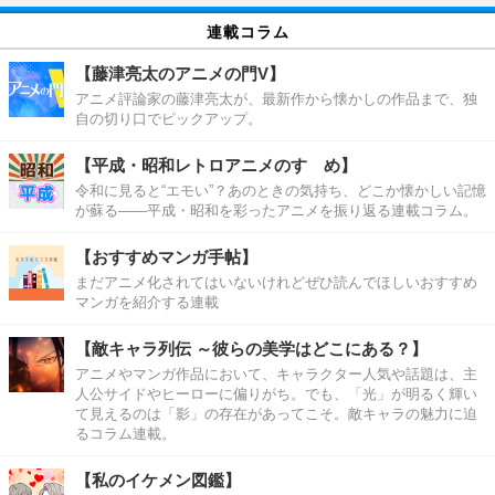
連載コラム
【藤津亮太のアニメの門V】
アニメ評論家の藤津亮太が、最新作から懐かしの作品まで、独
自の切り口でピックアップ。
【平成・昭和レトロアニメのすゝめ】
令和に見ると“エモい”？あのときの気持ち、どこか懐かしい記憶
が蘇る――平成・昭和を彩ったアニメを振り返る連載コラム。
【おすすめマンガ手帖】
まだアニメ化されてはいないけれどぜひ読んでほしいおすすめ
マンガを紹介する連載
【敵キャラ列伝 ～彼らの美学はどこにある？】
アニメやマンガ作品において、キャラクター人気や話題は、主
人公サイドやヒーローに偏りがち。でも、「光」が明るく輝い
て見えるのは「影」の存在があってこそ。敵キャラの魅力に迫
るコラム連載。
【私のイケメン図鑑】