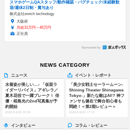
スマホゲームQAスタッフ/動作確認・バグチェック/未経験歓
迎/週休2日制・賞与あり
株式会社enrich technology
大阪府
月給31万円～45万円
正社員
Sponsored by
NEWS CATEGORY
ニュース
イベント・レポート
水着姿が美しい…♪ 「仮面ラ
「美少女戦士セーラームーン-
イダーリバイス」アギレラ／
Shining Theater Shinagawa
夏木花役で一躍ブレーク！ 俳
Tokyo-」新たな敵はAI!? 神フ
優・椛島光の2nd写真集が予
ァンサも健在で舞台初心者も
約開始
悶絶！＜第2期レビュー＞
2026.8.6(木) 20:30
2026.8.6(木) 17:15
インタビュー
コラム・レビュー