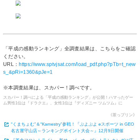
「平成の感動ランキング」全調査結果は、こちらをご確認
ください。
URL：
https://www.sptvjsat.com/load_pdf.php?pTb=t_new
s_&pRi=1360&pJe=1
※本調査結果は、スカパー！調べです。
スカパー！調べによる「平成の感動ランキング」が公開！ハマったゲー
ム男性1位は『ドラクエ』、女性1位は『ディズニー ツムツム』に
《茶っプリン》
“くまちょむ”＆“Kamestry”参戦！『ぷよぷよ eスポーツ in GEO
名古屋守山店～ランキングポイント大会～』12月9日開催