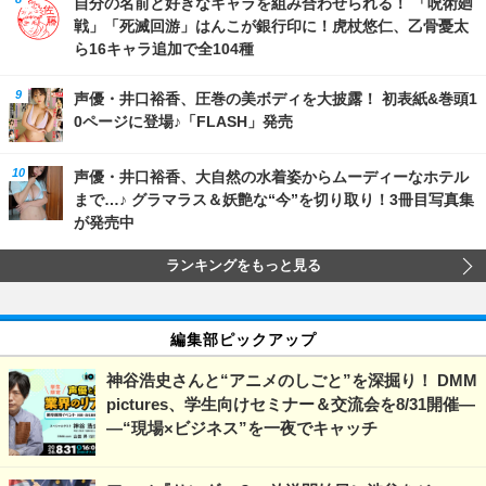
自分の名前と好きなキャラを組み合わせられる！ 「呪術廻
戦」「死滅回游」はんこが銀行印に！虎杖悠仁、乙骨憂太
ら16キャラ追加で全104種
声優・井口裕香、圧巻の美ボディを大披露！ 初表紙&巻頭1
0ページに登場♪「FLASH」発売
声優・井口裕香、大自然の水着姿からムーディーなホテル
まで…♪ グラマラス＆妖艶な“今”を切り取り！3冊目写真集
が発売中
ランキングをもっと見る
編集部ピックアップ
神谷浩史さんと“アニメのしごと”を深掘り！ DMM
pictures、学生向けセミナー＆交流会を8/31開催―
―“現場×ビジネス”を一夜でキャッチ