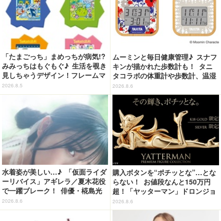
「たまごっち」まめっちが病気!?
ムーミンと毎日健康管理♪ スナフ
みみっちはもぐもぐ♪ 生活を覗き
キンが描かれた歩数計も！ タニ
見しちゃうデザイン！フレームマ
タコラボの体重計や歩数計、温湿
グネット「ぴたっとフレーム」登
度計など全4アイテム登場
2026.8.5
2026.8.6
場☆
水着姿が美しい…♪ 「仮面ライダ
購入ボタンを“ポチッとな”…とな
ーリバイス」アギレラ／夏木花役
らない！ お値段なんと150万円
で一躍ブレーク！ 俳優・椛島光
超！「ヤッターマン」ドロンジョ
の2nd写真集が予約開始
様が黄金の輝きをまといミニフィ
2026.8.6
2026.8.6
ギュア化 ヤッターワン&おだてブ
タも