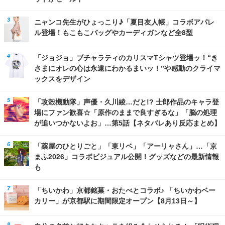
ニャンコ先生がひょっこり♪「夏目友人帳」コラボアパレ
ル登場！もこもこバッグやカーディガンなど全8型
「ジョジョ」ブチャラティのカリスマTシャツ登場ッ！“き
さまにオレの心は永遠にわかるまいッ！”や感動のクライマ
ックスをデザイン
「攻殻機動隊」声優・久川綾…だと!? 士郎作品のキャラ登
場にファン歓喜☆「原作のままで良すぎるな」「脳の処理
が追いつかないよお」…第5話【ネタバレあり反応まとめ】
「薬屋のひとりごと」「東リベ」「アーリャさん」…「京
まふ2026」コラボビジュアル公開！グッズなどの最新情報
も
「ちいかわ」京都銘菓・おたべとコラボ♪ 「ちいかわベー
カリー」が京都駅に期間限定オープン【8月13日～】