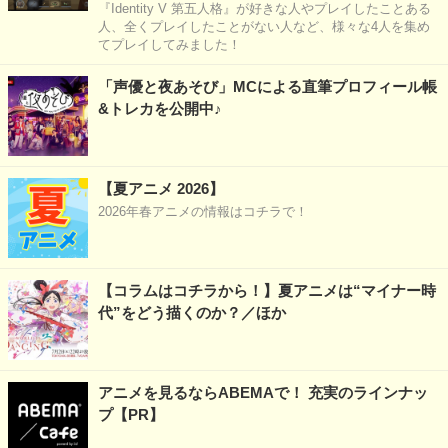
『Identity V 第五人格』が好きな人やプレイしたことある
人、全くプレイしたことがない人など、様々な4人を集め
てプレイしてみました！
「声優と夜あそび」MCによる直筆プロフィール帳
&トレカを公開中♪
【夏アニメ 2026】
2026年春アニメの情報はコチラで！
【コラムはコチラから！】夏アニメは“マイナー時
代”をどう描くのか？／ほか
アニメを見るならABEMAで！ 充実のラインナッ
プ【PR】