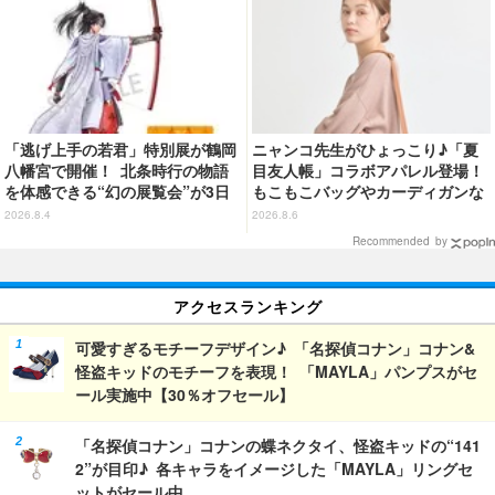
「逃げ上手の若君」特別展が鶴岡
ニャンコ先生がひょっこり♪「夏
八幡宮で開催！ 北条時行の物語
目友人帳」コラボアパレル登場！
を体感できる“幻の展覧会”が3日
もこもこバッグやカーディガンな
間限定で登場【8/28～30】
ど全8型
2026.8.4
2026.8.6
Recommended by
アクセスランキング
可愛すぎるモチーフデザイン♪ 「名探偵コナン」コナン&
怪盗キッドのモチーフを表現！ 「MAYLA」パンプスがセ
ール実施中【30％オフセール】
「名探偵コナン」コナンの蝶ネクタイ、怪盗キッドの“141
2”が目印♪ 各キャラをイメージした「MAYLA」リングセ
ットがセール中