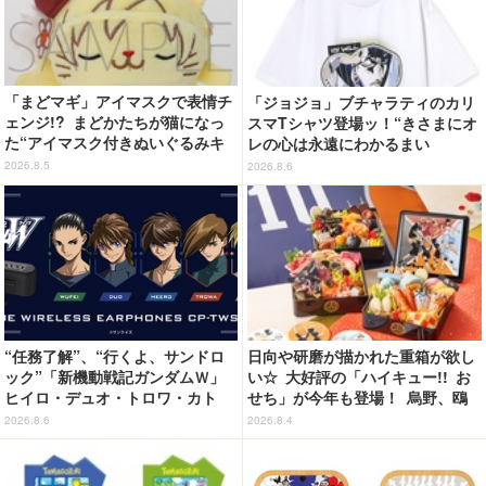
「まどマギ」アイマスクで表情チ
「ジョジョ」ブチャラティのカリ
ェンジ!? まどかたちが猫になっ
スマTシャツ登場ッ！“きさまにオ
た“アイマスク付きぬいぐるみキ
レの心は永遠にわかるまい
ーホルダー”が登場
ッ！”や感動のクライマックスを
2026.8.5
2026.8.6
デザイン
“任務了解”、“行くよ、サンドロ
日向や研磨が描かれた重箱が欲し
ック”「新機動戦記ガンダムＷ」
い☆ 大好評の「ハイキュー!! お
ヒイロ・デュオ・トロワ・カト
せち」が今年も登場！ 烏野、鴎
ル・五飛の声がする…！ 新規録
台、音駒、稲荷崎をイメージした
2026.8.6
2026.8.4
り下ろしボイス搭載のワイヤレス
メニューで構成
イヤホンが登場