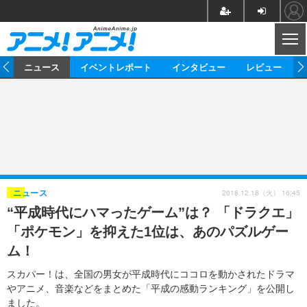
CL
ム
ニュース
イベントレポート
インタビュー
レビュー
ニュース
アニメ
映画/ドラマ
イベントレポート
マンガ
ノベル
アニメ
映画
インタビュー
音楽
声優
ライブ
舞台
スタッフ
声優
レビュー
2018.12.18（火） 16:45
ニュース
“平成時代にハマったゲーム”は？ 「ドラクエ」
ゲーム
グッズ
海外イベント
ビジネス
俳優・タレント
アーティスト
アニメ
実写
動画
「ポケモン」を抑えた1位は、あのパズルゲー
イベント
海外
ビジネス
書評
イベント
アニメ
映画/ドラマ
連載・コラム
ム！
ゲーム
座談会
アニメ！アニメ！TV
ABEMA Cafe
スカパー！は、全国の男女が平成時代にココロを動かされたドラマ
やアニメ、音楽などをまとめた「平成の感動ランキング」を公開し
ました。