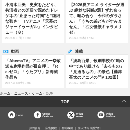
小清水亜美 史実をたどり、
【2026夏アニメ ライターが選
共演者との芝居で深めたドレ
ぶ 絶妙な関係3選】ずれ合っ
ゲネの“止まった時間”と“繊細
て、噛み合う「令和のダラさ
な強さ” TVアニメ「天幕の
ん」「うちの弟どもがすみま
ジャードゥーガル」インタビ
せん」「乙女怪獣キャラメリ
ュー（８）
ゼ」
2026.8.3(月) 18:00
2026.8.6(木) 17:50
動画
連載
「AbemaTV」アニメの一挙放
「淡島百景」歌劇学校の“箱の
送＆劇場作品が目白押し 「R
中”であり続ける「去るもの」
e:ゼロ」「うたプリ」新海誠
「見送るもの」の景色【藤津
作品も
亮太のアニメの門V 132回】
2017.3.18(土) 9:06
2026.7.12(日) 12:20
ホーム
›
ニュース
›
ゲーム
›
記事
TOP
Official
Official
Official
Home
Facebook
twitter
YouTube
お問合せ
広告掲載
会社概要
個人情報保護方針