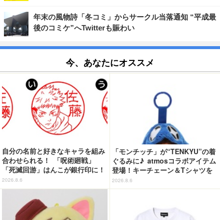
年末の風物詩「冬コミ」からサークル当落通知 “平成最
後のコミケ”へTwitterも賑わい
今、あなたにオススメ
自分の名前と好きなキャラを組み
「モンチッチ」が“TENKYU”の着
合わせられる！ 「呪術廻戦」
ぐるみに♪ atmosコラボアイテム
「死滅回游」はんこが銀行印に！
登場！キーチェーン＆Tシャツを
虎杖悠仁、乙骨憂太ら16キャラ追
展開
2026.8.6
2026.8.6
加で全104種