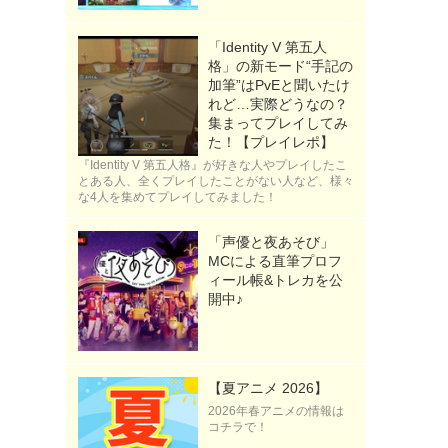
「Identity V 第五人
格」の新モード“手記の
加筆”はPvEと聞いたけ
れど…実際どうなの？
集まってプレイしてみ
た！【プレイレポ】
『Identity V 第五人格』が好きな人やプレイしたこ
とある人、全くプレイしたことがない人など、様々
な4人を集めてプレイしてみました！
「声優と夜あそび」
MCによる直筆プロフ
ィール帳&トレカを公
開中♪
【夏アニメ 2026】
2026年春アニメの情報は
コチラで！