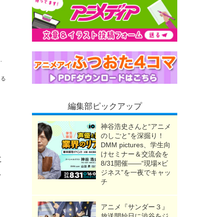
UP STORE in 墓場の画廊開催【8月20日～】
送る
編集部ピックアップ
神谷浩史さんと“アニメ
のしごと”を深掘り！
DMM pictures、学生向
けセミナー＆交流会を
に
8/31開催――“現場×ビ
ジネス”を一夜でキャッ
ッ
チ
アニメ『サンダー３』
放送開始日に渋谷をジ