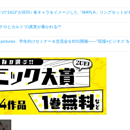
1412”が目印♪ 各キャラをイメージした「MAYLA」リングセットが
ロとカルト”の真実が暴かれる!?
ictures、学生向けセミナー＆交流会を8/31開催――“現場×ビジネス”を