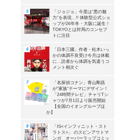
「ジョジョ」今度は“悪の魅
力”を表現…!! 体験型公式ショ
ップが26年冬・大阪に誕生！
TOKYOとは対局のコンセプ
トに注目
「日本三國」作者・松木いっ
かの体調不良受け今月は休載
に…読者から体調を気遣うコ
メント相次ぐ
「名探偵コナン」青山剛昌
が“家族”テーマにデザイン！
「24時間テレビ」チャリTシ
ャツが7月1日より販売開始
【全国のイオングループほ
か】
「IS<インフィニット・スト
ラトス>」 のスピンアウトマ
ンガ オーバーラップコミッ