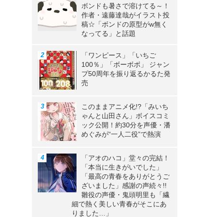
ボンドも暑さで溶けてる～！
作者・遠藤達哉がイラスト投
稿☆「ボンドの原型がw無く
なってる」と話題
「ワンピース」「いちご
100％」「ボーボボ」 ジャン
プ50周年を振り返るかるた発
売
このままアニメ化!?「みいち
ゃんと山田さん」ボイスコミ
ック公開！約30分を声優・潘
めぐみが“一人二役”で熱演
「アオのハコ」堂々の完結！
「本当に生きがいでした」
「最高の青春をありがとうご
ざいました」感謝の声続々!!
雛役の声優・鬼頭明里も「繊
細で熱く美しい青春がそこにあ
りました…」