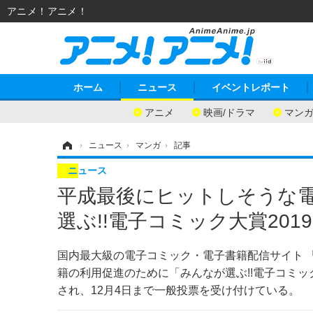
アニメ！アニメ！
ホーム
ニュース
イベントレポート
アニメ
映画/ドラマ
マン
ホーム
›
ニュース
›
マンガ
›
記事
ニュース
平成最後にヒットしそうな電
選ぶ!!電子コミック大賞201
国内最大級の電子コミック・電子書籍配信サイト 
籍の利用促進のために「みんなが選ぶ!!電子コミック
され、12月4日まで一般投票を受け付けている。