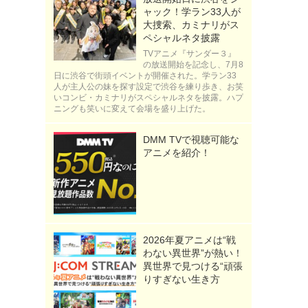
ャック！学ラン33人が
大捜索、カミナリがス
ペシャルネタ披露
TVアニメ『サンダー３』
の放送開始を記念し、7月8
日に渋谷で街頭イベントが開催された。学ラン33
人が主人公の妹を探す設定で渋谷を練り歩き、お笑
いコンビ・カミナリがスペシャルネタを披露。ハプ
ニングも笑いに変えて会場を盛り上げた。
DMM TVで視聴可能な
アニメを紹介！
2026年夏アニメは“戦
わない異世界”が熱い！
異世界で見つける“頑張
りすぎない生き方