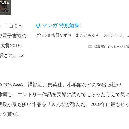
マンガ 特別編集
 「コミッ
グワシ!! 楳図かずお「まことちゃん」のTシャツ、ジャージ、生活雑貨が登場なのら～！ POP 
び電子書籍の
賞2019」
編集部にメッセージを
設され、12
KADOKAWA、講談社、集英社、小学館などの36出版社が
を推薦し、エントリー作品を実際に読んでもらったうえで気
数が最も多い作品を「みんなが選んだ、2019年に最もヒ
ック賞だ。