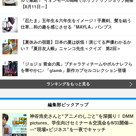
【8月11日～】
「忍たま」五年生＆六年生をイメージ！手裏剣、髪を結う
仕草…和の趣を感じさせる「MAYLA」パンプス
【夏休みの宿題】日本の夏は妖怪！演じてる声優わかるか
い？『夏目友人帳』ニャンコ先生＜クイズ 第2回＞
「ジョジョ 黄金の風」ブチャラティチームやポルナレフら
を華やかに♪ 「glamb」新作カプセルコレクション登場
ランキングをもっと見る
編集部ピックアップ
神谷浩史さんと“アニメのしごと”を深掘り！ DMM
pictures、学生向けセミナー＆交流会を8/31開催―
―“現場×ビジネス”を一夜でキャッチ