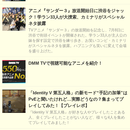
アニメ『サンダー３』放送開始日に渋谷をジャッ
ク！学ラン33人が大捜索、カミナリがスペシャル
ネタ披露
TVアニメ『サンダー３』の放送開始を記念し、7月8日に
渋谷で街頭イベントが開催された。学ラン33人が主人公の
妹を探す設定で渋谷を練り歩き、お笑いコンビ・カミナリ
がスペシャルネタを披露。ハプニングも笑いに変えて会場
を盛り上げた。
DMM TVで視聴可能なアニメを紹介！
「Identity V 第五人格」の新モード“手記の加筆”は
PvEと聞いたけれど…実際どうなの？集まってプ
レイしてみた！【プレイレポ】
『Identity V 第五人格』が好きな人やプレイしたことある
人、全くプレイしたことがない人など、様々な4人を集め
てプレイしてみました！