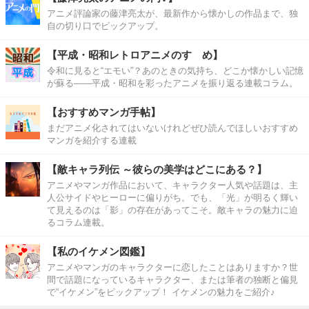
アニメ評論家の藤津亮太が、最新作から懐かしの作品まで、独
自の切り口でピックアップ。
【平成・昭和レトロアニメのすゝめ】
令和に見ると“エモい”？あのときの気持ち、どこか懐かしい記憶
が蘇る――平成・昭和を彩ったアニメを振り返る連載コラム。
【おすすめマンガ手帖】
まだアニメ化されてはいないけれどぜひ読んでほしいおすすめ
マンガを紹介する連載
【敵キャラ列伝 ～彼らの美学はどこにある？】
アニメやマンガ作品において、キャラクター人気や話題は、主
人公サイドやヒーローに偏りがち。でも、「光」が明るく輝い
て見えるのは「影」の存在があってこそ。敵キャラの魅力に迫
るコラム連載。
【私のイケメン図鑑】
アニメやマンガのキャラクターに恋したことはありますか？世
間で話題になっているキャラクター、または筆者の独断と偏見
で“イケメン”をピックアップ！ イケメンの魅力をご紹介♪