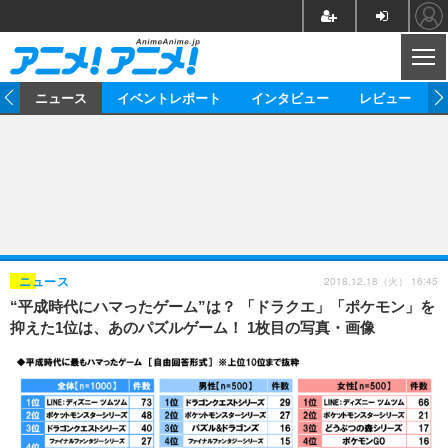
CL
ム
ニュース
イベントレポート
インタビュー
レビュー
ニュース
アニメ
映画/ドラマ
イベントレポート
マンガ
ノベル
アニメ
映画
インタビュー
音楽
声優
ライブ
舞台
スタッフ
声優
レビュー
2018.12.18（火） 16:45
ニュース
“平成時代にハマったゲーム”は？ 「ドラクエ」「ポケモン」を
ゲーム
グッズ
海外イベント
ビジネス
俳優・タレント
アーティスト
アニメ
実写
動画
抑えた1位は、あのパズルゲーム！ 1枚目の写真・画像
イベント
海外
ビジネス
書評
イベント
アニメ
映画/ドラマ
連載・コラム
ゲーム
座談会
アニメ！アニメ！TV
ABEMA Cafe