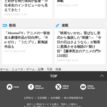
と好評を得た理由が監督・小
満載
出卓史のインタビューから見
2026.8.8(土) 10:45
えてきた！
2026.8.10(月) 17:00
動画
連載
「AbemaTV」アニメの一挙放
「映画ちいかわ」昔ばなし形
送＆劇場作品が目白押し 「R
式から逸脱した“刺激”― 「今
e:ゼロ」「うたプリ」新海誠
日の日はさようなら」が観客
作品も
に意識させる物語の“裂け
目”【藤津亮太のアニメの門V
2017.3.18(土) 9:06
133回】
2026.8.7(金) 19:15
ホーム
›
ニュース
›
ゲーム
›
記事
›
写真・画像
TOP
Official
Official
Official
Home
Facebook
twitter
YouTube
お問合せ
広告掲載
会社概要
個人情報保護方針
紹介した商品/サービスを購入、契約した場合に、