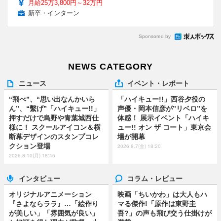
月給25万3,800円～32万円
新卒・インターン
Sponsored by
NEWS CATEGORY
ニュース
イベント・レポート
“飛べ”、“思い出なんかいら
「ハイキュー!!」西谷夕役の
ん”、“繫げ”「ハイキュー!!」
声優・岡本信彦が”リベロ”を
押すだけで烏野や青葉城西仕
体感！ 展示イベント「ハイキ
様に！ スクールアイコン＆横
ュー!! オン ザ コート」東京会
断幕デザインのスタンプコレ
場が開幕
クション登場
2026.8.7(金) 18:20
2026.8.10(月) 18:45
インタビュー
コラム・レビュー
オリジナルアニメーション
映画「ちいかわ」は大人もハ
『さよならララ』…「絵作り
マる傑作!「原作は東野圭
が美しい」「雰囲気が良い」
吾?」の声も飛び交う仕掛けが