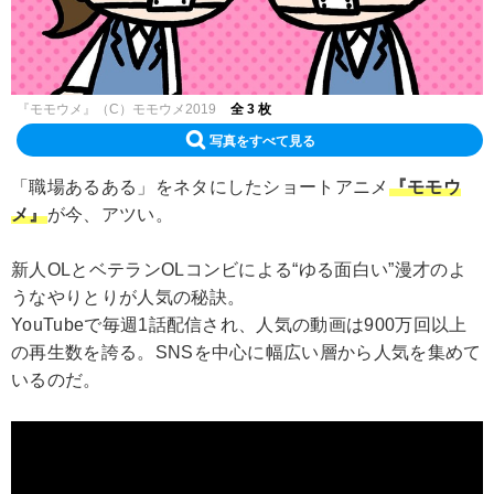
『モモウメ』（C）モモウメ2019
全 3 枚
写真をすべて見る
「職場あるある」をネタにしたショートアニメ
『モモウ
メ』
が今、アツい。
新人OLとベテランOLコンビによる“ゆる面白い”漫才のよ
うなやりとりが人気の秘訣。
YouTubeで毎週1話配信され、人気の動画は900万回以上
の再生数を誇る。SNSを中心に幅広い層から人気を集めて
いるのだ。