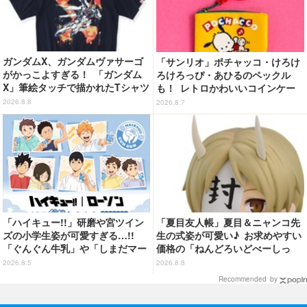
ガンダムX、ガンダムヴァサーゴ
「サンリオ」ポチャッコ・けろけ
がかっこよすぎる！ 「ガンダム
ろけろっぴ・あひるのペックル
X」筆絵タッチで描かれたTシャツ
も！ レトロかわいいコインケー
が明日（8/9）まで予約受付中！
ス第2弾がカプセルトイに登場♪
2026.8.8
2026.8.7
「ハイキュー!!」研磨や宮ツイン
「夏目友人帳」夏目＆ニャンコ先
ズの小学生姿が可愛すぎる…!!
生の式姿が可愛い♪ お求めやすい
「ぐんぐん牛乳」や「しまだマー
価格の「ねんどろいどべーしっ
ト」デザインのグッズも!? ロー
く」から登場！ ちんまい二人が
2026.8.5
2026.8.8
ソン限定グッズが登場！
並んだ姿にキュン☆
Recommended by