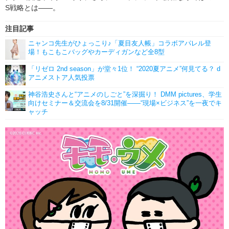
S戦略とは――。
注目記事
ニャンコ先生がひょっこり♪「夏目友人帳」コラボアパレル登
場！もこもこバッグやカーディガンなど全8型
「リゼロ 2nd season」が堂々1位！ “2020夏アニメ”何見てる？ d
アニメストア人気投票
神谷浩史さんと“アニメのしごと”を深掘り！ DMM pictures、学生
向けセミナー＆交流会を8/31開催――“現場×ビジネス”を一夜でキ
ャッチ