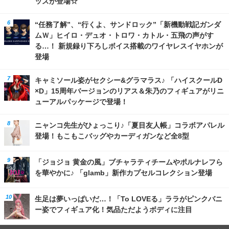
ッズが登場☆
“任務了解”、“行くよ、サンドロック”「新機動戦記ガンダ
ムＷ」ヒイロ・デュオ・トロワ・カトル・五飛の声がす
る…！ 新規録り下ろしボイス搭載のワイヤレスイヤホンが
登場
キャミソール姿がセクシー&グラマラス♪ 「ハイスクールD
×D」15周年バージョンのリアス＆朱乃のフィギュアがリニ
ューアルパッケージで登場！
ニャンコ先生がひょっこり♪「夏目友人帳」コラボアパレル
登場！もこもこバッグやカーディガンなど全8型
「ジョジョ 黄金の風」ブチャラティチームやポルナレフら
を華やかに♪ 「glamb」新作カプセルコレクション登場
生足は夢いっぱいだ…！「To LOVEる」ララがピンクバニ
ー姿でフィギュア化！気品ただようボディに注目