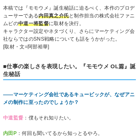
本稿では『モモウメ』誕生秘話に迫るべく、本作のプロデ
ューサーである
内田真之介氏
と制作担当の株式会社ファニ
ムビの
中道一将監督
に取材を決行。
キャラクター設定やネタづくり、さらにマーケティング会
社ならではのSNS戦略についても話をうかがった。
[取材・文=阿部裕華]
■仕事の楽しさを表現したい。『モモウメ OL篇』誕
生秘話
――マーケティング会社であるキュービックが、なぜアニ
メの制作に至ったのでしょうか？
中道監督
：僕もそれ知りたい。
内田P
：何回も聞いてるから知っとるやろ。