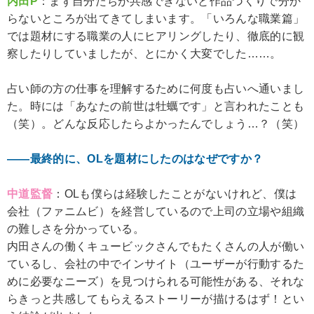
内田P
：まず自分たちが共感できないと作品づくりで分か
らないところが出てきてしまいます。「いろんな職業篇」
では題材にする職業の人にヒアリングしたり、徹底的に観
察したりしていましたが、とにかく大変でした……。
占い師の方の仕事を理解するために何度も占いへ通いまし
た。時には「あなたの前世は牡蠣です」と言われたことも
（笑）。どんな反応したらよかったんでしょう…？（笑）
――最終的に、OLを題材にしたのはなぜですか？
中道監督
：OLも僕らは経験したことがないけれど、僕は
会社（ファニムビ）を経営しているので上司の立場や組織
の難しさを分かっている。
内田さんの働くキュービックさんでもたくさんの人が働い
ているし、会社の中でインサイト（ユーザーが行動するた
めに必要なニーズ）を見つけられる可能性がある、それな
らきっと共感してもらえるストーリーが描けるはず！とい