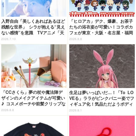
入野自由「美しくあればあるほど
「ヒロアカ」デク、爆豪、お茶子
残酷な世界」 シラが抱える“見え
たちの浴衣姿が可愛い！コラボカ
ない感情”を意識 TVアニメ「天
フェが東京・大阪・名古屋・福岡
幕のジャードゥーガル」インタビ
で開催
2026.7.10
2026.8.8
ュー（４）
「CCさくら」夢の杖や魔法陣デ
生足は夢いっぱいだ…！「To LO
ザインのメイクアイテムが可愛い
VEる」ララがピンクバニー姿でフ
♪ コスメポーチや前髪クリップな
ィギュア化！気品ただようボディ
ど…毎日使いたい!!「タイトーく
に注目
2026.8.8
2026.8.1
じ」【8月28日～】