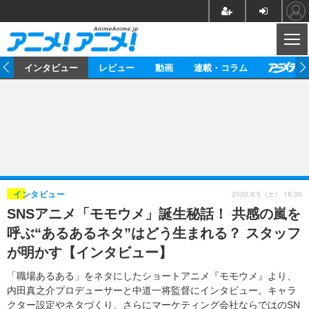
CL
ト
インタビュー
レビュー
動画
連載・コラム
ニュース
アニメ
映画/ドラマ
イベントレポート
マンガ
ノベル
アニメ
映画
インタビュー
音楽
声優
ライブ
舞台
スタッフ
声優
レビュー
2020.9.5（土） 18:00
インタビュー
SNSアニメ「モモウメ」誕生秘話！ 共感の嵐を
ゲーム
グッズ
海外イベント
ビジネス
俳優・タレント
アーティスト
アニメ
実写
動画
呼ぶ“あるあるネタ”はどう生まれる？ スタッフ
イベント
海外
ビジネス
書評
イベント
アニメ
映画/ドラマ
連載・コラム
が明かす【インタビュー】
ゲーム
座談会
アニメ！アニメ！TV
ABEMA Cafe
「職場あるある」をネタにしたショートアニメ『モモウメ』より、
内田真之介プロデューサーと中道一将監督にインタビュー。キャラ
クター設定やネタづくり、さらにマーケティング会社ならではのSN