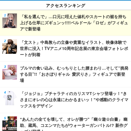
アクセスランキング
「私を選んで」…口元に咥えた値札やスカートの裾を持ち
上げる仕草にズギュンッ!!!!ベルドール「ロゼ」がフィギュ
アで新登場
「文スト」中島敦らの立像や貴重なイラスト、映像体験で
世界に没入！TVアニメ10周年記念展の東京会場フォトレポ
ートが到着
ブルマの食い込み、むっちりとした腰まわり…そして“挑発
する目”!!「おさぼりギャル 愛沢りさ」フィギュアで新登
場
「ジョジョ」ブチャラティのカリスマTシャツ登場ッ！“き
さまにオレの心は永遠にわかるまいッ！”や感動のクライマ
ックスをデザイン
“あんたの全てを壊して、オレが勝つ”「幽☆遊☆白書」 幽
助、蔵馬、コエンマたちがウォーターガンバトル!? 新作グ