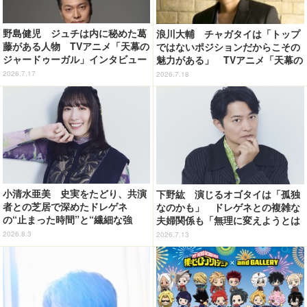
野島健児 ジュチは内に秘めた葛
浪川大輔 チャガタイは「トップ
藤がある人物 TVアニメ「天幕の
ではないポジションだからこその
ジャードゥーガル」インタビュー
魅力がある」 TVアニメ「天幕の
（６）
ジャードゥーガル」インタビュー
2026.7.17
2026.7.18
（７）
小清水亜美 史実をたどり、共演
下野紘 演じるオゴタイは「孤独
者との芝居で深めたドレゲネ
なのかも」 ドレゲネとの複雑な
の“止まった時間”と“繊細な強
夫婦関係も「無理に変えようとは
さ” TVアニメ「天幕のジャード
しない」TVアニメ「天幕のジャー
2026.8.3
2026.7.13
ゥーガル」インタビュー（９）
ドゥーガル」インタビュー（５）