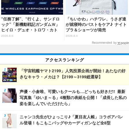
“任務了解”、“行くよ、サンドロ
「ちいかわ」ハチワレ、うさぎ達
ック”「新機動戦記ガンダムＷ」
が就寝時のバストをケア♪ ナイト
ヒイロ・デュオ・トロワ・カト
ブラ＆ショーツが発売
ル・五飛の声がする…！ 新規録
2026.8.6
2026.8.4
り下ろしボイス搭載のワイヤレス
Recommended by
イヤホンが登場
アクセスランキング
「宇宙戦艦ヤマト2199」人気投票企画が開始！あたなの好
きなキャラ・メカは？【2199～3199総選挙】
声優・小倉唯、可愛いもクールも…どっちも好きだ!! 最新
写真集「ゆいま～る」4種類の表紙を公開！「成長した私の
姿を楽しんでいただけたら」
ニャンコ先生がひょっこり♪「夏目友人帳」コラボアパレ
ル登場！もこもこバッグやカーディガンなど全8型