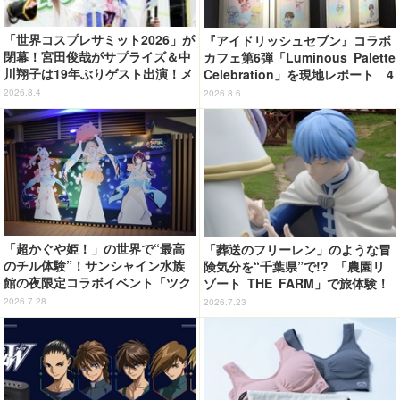
「世界コスプレサミット2026」が
『アイドリッシュセブン』コラボ
閉幕！宮田俊哉がサプライズ＆中
カフェ第6弾「Luminous Palette
川翔子は19年ぶりゲスト出演！メ
Celebration」を現地レポート 4
イン会場では延べ25万9000人が
グループの世界観を落とし込んだ
2026.8.4
2026.8.6
来場
オリジナルフード＆ドリンクに注
目♪
「超かぐや姫！」の世界で“最高
「葬送のフリーレン」のような冒
のチル体験”！サンシャイン水族
険気分を“千葉県”で!? 「農園リ
館の夜限定コラボイベント「ツク
ゾート THE FARM」で旅体験！
ヨミアクアリウム」が癒やしすぎ
【レポ】
2026.7.28
2026.7.23
た【体験レポ】