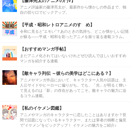
【藤津亮太のアニメの門V】
アニメ評論家の藤津亮太が、最新作から懐かしの作品まで、独
自の切り口でピックアップ。
【平成・昭和レトロアニメのすゝめ】
令和に見ると“エモい”？あのときの気持ち、どこか懐かしい記憶
が蘇る――平成・昭和を彩ったアニメを振り返る連載コラム。
【おすすめマンガ手帖】
まだアニメ化されてはいないけれどぜひ読んでほしいおすすめ
マンガを紹介する連載
【敵キャラ列伝 ～彼らの美学はどこにある？】
アニメやマンガ作品において、キャラクター人気や話題は、主
人公サイドやヒーローに偏りがち。でも、「光」が明るく輝い
て見えるのは「影」の存在があってこそ。敵キャラの魅力に迫
るコラム連載。
【私のイケメン図鑑】
アニメやマンガのキャラクターに恋したことはありますか？世
間で話題になっているキャラクター、または筆者の独断と偏見
で“イケメン”をピックアップ！ イケメンの魅力をご紹介♪