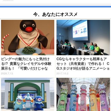
今、あなたにオススメ
ピングーの魅力にもっと気付け
CGならキャラクターも戦車もア
る!? 貴重なクレイモデルや体験
セット（共有資産）で作れる！ C
展示も！ 「可愛いだけじゃな
Gスタジオ5社が語るアニメーショ
い！？ピングー展」開催【レポ】
ン新時代
2026.7.13
2017.10.2