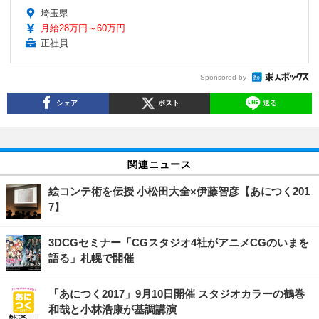
埼玉県
月給28万円～60万円
正社員
Sponsored by
シェア
ポスト
送る
関連ニュース
絵コンテ術を伝授 小松田大全×伊藤智彦【あにつく201
7】
3DCGセミナー「CGスタジオ4社がアニメCGのいまを
語る」札幌で開催
「あにつく2017」9月10日開催 スタジオカラーの鶴巻
和哉と小林浩康が基調講演