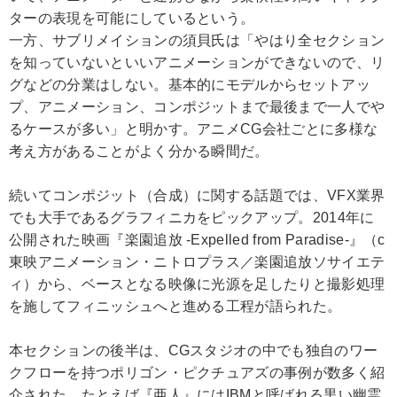
ターの表現を可能にしているという。
一方、サブリメイションの須貝氏は「やはり全セクション
を知っていないといいアニメーションができないので、リ
グなどの分業はしない。基本的にモデルからセットアッ
プ、アニメーション、コンポジットまで最後まで一人でや
るケースが多い」と明かす。アニメCG会社ごとに多様な
考え方があることがよく分かる瞬間だ。
続いてコンポジット（合成）に関する話題では、VFX業界
でも大手であるグラフィニカをピックアップ。2014年に
公開された映画『楽園追放 -Expelled from Paradise-』（c
東映アニメーション・ニトロプラス／楽園追放ソサイエテ
ィ）から、ベースとなる映像に光源を足したりと撮影処理
を施してフィニッシュへと進める工程が語られた。
本セクションの後半は、CGスタジオの中でも独自のワー
クフローを持つポリゴン・ピクチュアズの事例が数多く紹
介された。たとえば『亜人』にはIBMと呼ばれる黒い幽霊