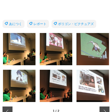
あにつく
レポート
ポリゴン・ピクチュアズ
‹
1
/
2