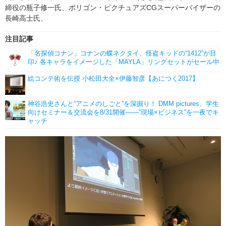
締役の瓶子修一氏、ポリゴン・ピクチュアズCGスーパーバイザーの
長崎高士氏、
注目記事
「名探偵コナン」コナンの蝶ネクタイ、怪盗キッドの“1412”が目
印♪ 各キャラをイメージした「MAYLA」リングセットがセール中
絵コンテ術を伝授 小松田大全×伊藤智彦【あにつく2017】
神谷浩史さんと“アニメのしごと”を深掘り！ DMM pictures、学生
向けセミナー＆交流会を8/31開催――“現場×ビジネス”を一夜でキ
ャッチ