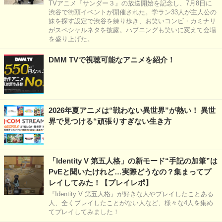
TVアニメ『サンダー３』の放送開始を記念し、7月8日に
渋谷で街頭イベントが開催された。学ラン33人が主人公の
妹を探す設定で渋谷を練り歩き、お笑いコンビ・カミナリ
がスペシャルネタを披露。ハプニングも笑いに変えて会場
を盛り上げた。
DMM TVで視聴可能なアニメを紹介！
2026年夏アニメは“戦わない異世界”が熱い！ 異世
界で見つける“頑張りすぎない生き方
「Identity V 第五人格」の新モード“手記の加筆”は
PvEと聞いたけれど…実際どうなの？集まってプ
レイしてみた！【プレイレポ】
『Identity V 第五人格』が好きな人やプレイしたことある
人、全くプレイしたことがない人など、様々な4人を集め
てプレイしてみました！