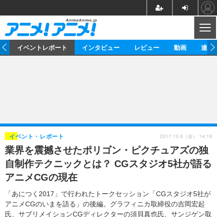
CL
ス
イベントレポート
インタビュー
レビュー
動画
連載
ニュース
アニメ
映画/ドラマ
イベントレポート
マンガ
ノベル
アニメ
映画
インタビュー
音楽
声優
ライブ
舞台
スタッフ
声優
レビュー
2017.10.6（金） 14:19
イベント・レポート
業界を震撼させたポリゴン・ピクチュアズの独
ゲーム
グッズ
海外イベント
ビジネス
俳優・タレント
アーティスト
アニメ
実写
動画
自制作テクニックとは？ CGスタジオ5社が語る
イベント
海外
ビジネス
書評
イベント
アニメ
映画/ドラマ
連載・コラム
アニメCGの現在
ゲーム
座談会
アニメ！アニメ！TV
ABEMA Cafe
「あにつく2017」で行われたトークセッション「CGスタジオ5社が
アニメCGのいまを語る」の後編。グラフィニカ取締役の吉岡宏起
氏、サブリメイションCGディレクターの須貝真也氏、サンジゲン取