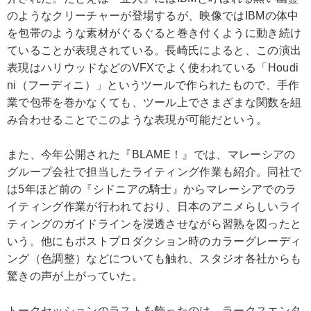
のようなクリーチャーが登場するが、映像ではIBMの体中
を包帯のような素材がぐるぐると巻き付くように動き続け
ていることが表現されている。長崎氏によると、この演出
表現はハリウッドなどのVFXでよく使われている「Houdi
ni（フーディニ）」というツールで作られたもので、手作
業で包帯を巻かなくても、ツール上でさまざまな関数を組
み合わせることでこのような表現が可能だという。
また、今年公開された『BLAME！』では、マレーシアの
グループ会社で担当したライティング作業も紹介。同社で
は5年ほど前の『シドニアの騎士』からマレーシアでのラ
イティング作業が行われており、日本のアニメらしいライ
ティングのガイドラインを浸透させながら習熟を図ったと
いう。他にもポストプロダクション時のカラーグレーディ
ング（色調整）などについても触れ、スタジオ各社からも
驚きの声が上がっていた。
トークセッションのラストを飾ったのは、ラークスエンタ