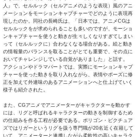
人』で、セルルック（セルアニメのような表現）風のアニ
メーションをモーションキャプチャーでどのように表現再
現したのか。同社の長崎氏は、「日本では、アニメCGは
セルルックをが求められることも多いのですが、モーショ
ンキャプチャーを使うと動きが生々しくなりすぎてしまい
って（セルルックに）合わなくなる場合がある。絵と動き
の情報量のバランスを取ることがとても重要で、その点に
おいてチャレンジしている自覚がありました」と話す。
アクションやドラマパートでは、実際にモーションキャプ
チャーを使った動きを取り入れながら、表情やポーズに修
正を加えて外連味のあるアニメーションへと仕上げていく
様子も紹介された。
また、CGアニメでアニメーターがキャラクターを動かす
には、リグと呼ばれるキャラクターの動きを制御するため
の仕組みを作る工程が必要である。ポリゴン・ピクチュア
ズではリガーというリグを扱う専門職が20名近く在籍して
いて、アニメーターと連携しながら柔軟性の高いキャラク