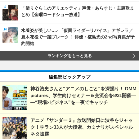
「借りぐらしのアリエッティ」声優・あらすじ・主題歌ま
とめ【金曜ロードショー放送】
水着姿が美しい…♪ 「仮面ライダーリバイス」アギレラ／
夏木花役で一躍ブレーク！ 俳優・椛島光の2nd写真集が予
約開始
ランキングをもっと見る
編集部ピックアップ
神谷浩史さんと“アニメのしごと”を深掘り！ DMM
pictures、学生向けセミナー＆交流会を8/31開催―
―“現場×ビジネス”を一夜でキャッチ
アニメ『サンダー３』放送開始日に渋谷をジャッ
ク！学ラン33人が大捜索、カミナリがスペシャル
ネタ披露