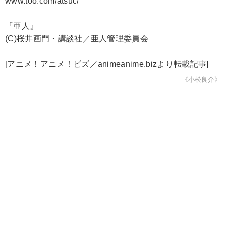
www.too.com/atsuc/
『亜人』
(C)桜井画門・講談社／亜人管理委員会
[アニメ！アニメ！ビズ／animeanime.bizより転載記事]
《小松良介》