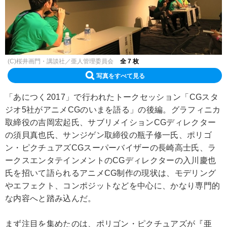
(C)桜井画門・講談社／亜人管理委員会
全 7 枚
写真をすべて見る
「あにつく2017」で行われたトークセッション「CGスタ
ジオ5社がアニメCGのいまを語る」の後編。グラフィニカ
取締役の吉岡宏起氏、サブリメイションCGディレクター
の須貝真也氏、サンジゲン取締役の瓶子修一氏、ポリゴ
ン・ピクチュアズCGスーパーバイザーの長崎高士氏、ラ
ークスエンタテインメントのCGディレクターの入川慶也
氏を招いて語られるアニメCG制作の現状は、モデリング
やエフェクト、コンポジットなどを中心に、かなり専門的
な内容へと踏み込んだ。
まず注目を集めたのは、ポリゴン・ピクチュアズが『亜