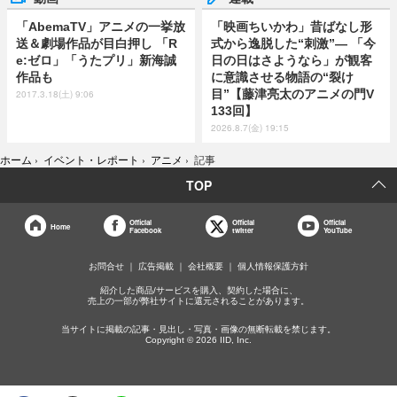
「AbemaTV」アニメの一挙放
「映画ちいかわ」昔ばなし形
送＆劇場作品が目白押し 「R
式から逸脱した“刺激”― 「今
e:ゼロ」「うたプリ」新海誠
日の日はさようなら」が観客
作品も
に意識させる物語の“裂け
目”【藤津亮太のアニメの門V
2017.3.18(土) 9:06
133回】
2026.8.7(金) 19:15
ホーム
›
イベント・レポート
›
アニメ
›
記事
TOP
Official
Official
Official
Home
Facebook
twitter
YouTube
お問合せ
広告掲載
会社概要
個人情報保護方針
紹介した商品/サービスを購入、契約した場合に、
売上の一部が弊社サイトに還元されることがあります。
当サイトに掲載の記事・見出し・写真・画像の無断転載を禁じます。
Copyright © 2026 IID, Inc.