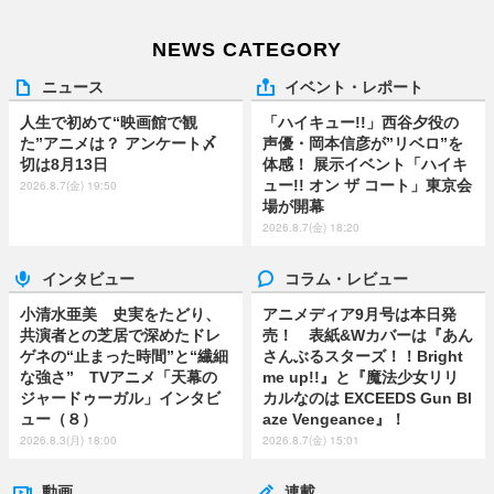
NEWS CATEGORY
ニュース
イベント・レポート
人生で初めて“映画館で観
「ハイキュー!!」西谷夕役の
た”アニメは？ アンケート〆
声優・岡本信彦が”リベロ”を
切は8月13日
体感！ 展示イベント「ハイキ
ュー!! オン ザ コート」東京会
2026.8.7(金) 19:50
場が開幕
2026.8.7(金) 18:20
インタビュー
コラム・レビュー
小清水亜美 史実をたどり、
アニメディア9月号は本日発
共演者との芝居で深めたドレ
売！ 表紙&Wカバーは『あん
ゲネの“止まった時間”と“繊細
さんぶるスターズ！！Bright
な強さ” TVアニメ「天幕の
me up!!』と『魔法少女リリ
ジャードゥーガル」インタビ
カルなのは EXCEEDS Gun Bl
ュー（８）
aze Vengeance』！
2026.8.3(月) 18:00
2026.8.7(金) 15:01
動画
連載