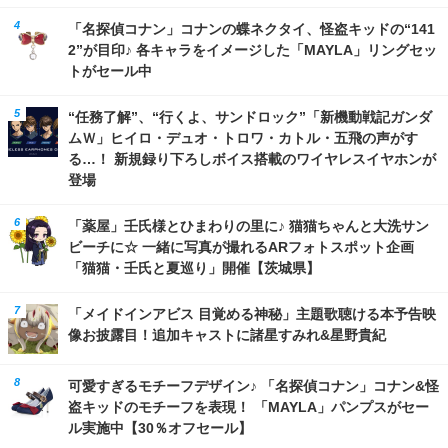
「名探偵コナン」コナンの蝶ネクタイ、怪盗キッドの“141
2”が目印♪ 各キャラをイメージした「MAYLA」リングセッ
トがセール中
“任務了解”、“行くよ、サンドロック”「新機動戦記ガンダ
ムＷ」ヒイロ・デュオ・トロワ・カトル・五飛の声がす
る…！ 新規録り下ろしボイス搭載のワイヤレスイヤホンが
登場
「薬屋」壬氏様とひまわりの里に♪ 猫猫ちゃんと大洗サン
ビーチに☆ 一緒に写真が撮れるARフォトスポット企画
「猫猫・壬氏と夏巡り」開催【茨城県】
「メイドインアビス 目覚める神秘」主題歌聴ける本予告映
像お披露目！追加キャストに諸星すみれ&星野貴紀
可愛すぎるモチーフデザイン♪ 「名探偵コナン」コナン&怪
盗キッドのモチーフを表現！ 「MAYLA」パンプスがセー
ル実施中【30％オフセール】