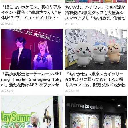
「ぽこ あ ポケモン」初のリアル
ちいかわ、ハチワレ、うさぎ達が
イベント開催！“生息地づくり”を
浴衣姿に♪限定グッズも大盛況☆
体験!? ワニノコ・ミズゴロウ・
スマホアプリ「ちいぽけ」仙台七
アシマリもワクワク☆ 「ブクブ
夕まつりに七夕飾りを掲出【レ
2026.8.5
2026.8.7
クうみぞこの街」in横浜赤レンガ
ポ】
倉庫 ～8月9日まで【レポート】
「美少女戦士セーラームーン-Shi
『ちいかわ』×東京スカイツリー
ning Theater Shinagawa Toky
が3年ぶりに帰ってきた！ぬい撮
o-」新たな敵はAI!? 神ファンサ
りスポットも、限定グルメもかわ
も健在で舞台初心者も悶絶！＜第
いすぎる…！【レポ】
2026.8.6
2026.7.10
2期レビュー＞