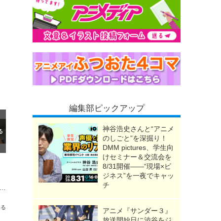
編集部ピックアップ
神谷浩史さんと“アニメ
のしごと”を深掘り！
DMM pictures、学生向
けセミナー＆交流会を
8/31開催――“現場×ビ
ジネス”を一夜でキャッ
チ
最終話を迎えたキャストの心境は…アフレココメント第3弾「生駒・田可・天ヶ瀬」
送る
アニメ『サンダー３』
放送開始日に渋谷をジ