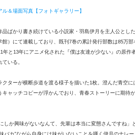
アル＆場面写真【フォトギャラリー】
作品ばかり書き続けている小説家・羽島伊月を主人公とし
館）にて連載しており、既刊7巻の累計発行部数は85万部
11年と13年にアニメ化された『僕は友達が少ない』の原作
れている。
ラクターが横断歩道を渡る様子を描いた1枚。澄んだ青空に
うキャッチコピーが浮かんでおり、青春ストーリーに期待
妹にしか興味がないなんて、先輩は本当に変態さんですね」
妹バカ”ながら自身には妹がいないことを嘆く伊月のナレー