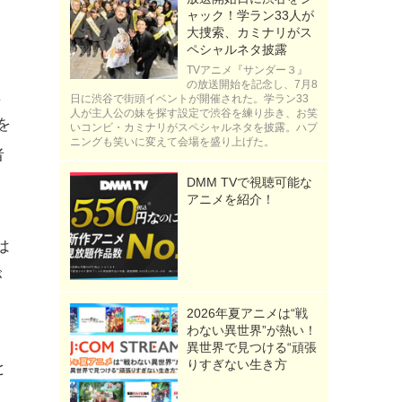
ャック！学ラン33人が
大捜索、カミナリがス
ペシャルネタ披露
TVアニメ『サンダー３』
の放送開始を記念し、7月8
た
日に渋谷で街頭イベントが開催された。学ラン33
人が主人公の妹を探す設定で渋谷を練り歩き、お笑
を
いコンビ・カミナリがスペシャルネタを披露。ハプ
ニングも笑いに変えて会場を盛り上げた。
者
DMM TVで視聴可能な
アニメを紹介！
は
が
2026年夏アニメは“戦
わない異世界”が熱い！
異世界で見つける“頑張
りすぎない生き方
と