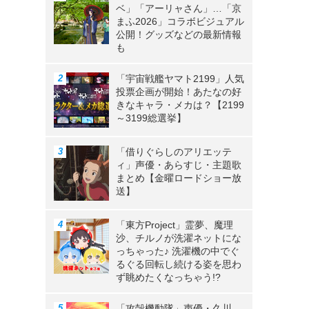
ベ」「アーリャさん」…「京
まふ2026」コラボビジュアル
公開！グッズなどの最新情報
も
》
「宇宙戦艦ヤマト2199」人気
投票企画が開始！あたなの好
きなキャラ・メカは？【2199
～3199総選挙】
「借りぐらしのアリエッテ
ィ」声優・あらすじ・主題歌
まとめ【金曜ロードショー放
送】
「東方Project」霊夢、魔理
沙、チルノが洗濯ネットにな
っちゃった♪ 洗濯機の中でぐ
るぐる回転し続ける姿を思わ
ず眺めたくなっちゃう!?
「攻殻機動隊」声優・久川