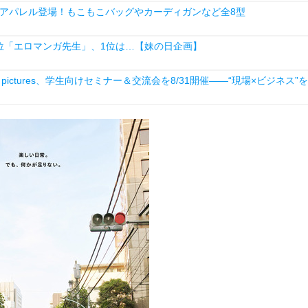
アパレル登場！もこもこバッグやカーディガンなど全8型
2位「エロマンガ先生」、1位は…【妹の日企画】
ictures、学生向けセミナー＆交流会を8/31開催――“現場×ビジネス”を