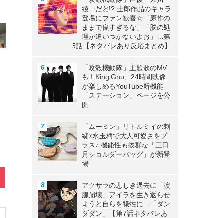
綾…だと!? 士郎作品のキャラ
登場にファン歓喜☆「原作の
ままで良すぎるな」「脳の処
理が追いつかないよお」…第
5話【ネタバレあり反応まとめ】
「攻殻機動隊」主題歌のMV
も！King Gnu、24時間映像
が楽しめるYouTube新機能
「ステーション」ページを公
開
「ムーミン」リトルミイの刺
繍×水玉柄で大人可愛さをプ
ラス♪ 機能性も抜群な「三日
月ショルダーバッグ」が新登
場
アクサラの悲しき過去に「涙
腺崩壊」アイラを生き返らせ
ようと自らを犠牲に…「ダン
ダダン」【第7話ネタバレあ