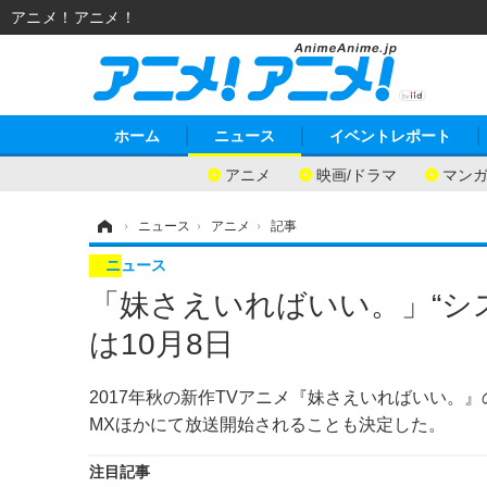
アニメ！アニメ！
ホーム
ニュース
イベントレポート
アニメ
映画/ドラマ
マン
ホーム
›
ニュース
›
アニメ
›
記事
ニュース
「妹さえいればいい。」“シス
は10月8日
2017年秋の新作TVアニメ『妹さえいればいい。』
MXほかにて放送開始されることも決定した。
注目記事