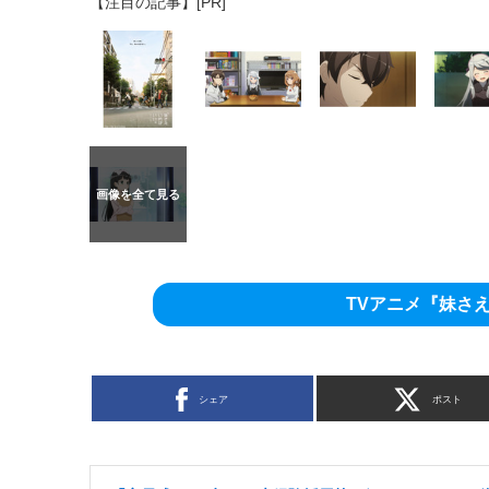
【注目の記事】[PR]
TVアニメ『妹さ
シェア
ポスト