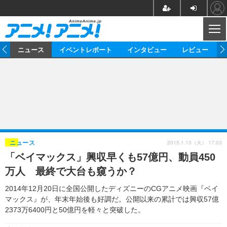
CL
ム
ニュース
イベントレポート
インタビュー
レビュー
ニュース
アニメ
映画/ドラマ
イベントレポート
マンガ
ノベル
アニメ
映画
インタビュー
音楽
声優
ライブ
舞台
スタッフ
声優
レビュー
2015.1.13（火） 17:03
ニュース
「ベイマックス」興収早くも57億円、動員450
ゲーム
グッズ
海外イベント
ビジネス
俳優・タレント
アーティスト
アニメ
実写
動画
万人 最終で大台も窺うか？
イベント
海外
ビジネス
書評
イベント
アニメ
映画/ドラマ
連載・コラム
2014年12月20日に全国公開したディズニーのCGアニメ映画『ベイ
マックス』が、年末年始後も好調だ。公開以来の累計では興収57億
ゲーム
座談会
アニメ！アニメ！TV
ABEMA Cafe
2373万6400円と50億円を軽々と突破した。