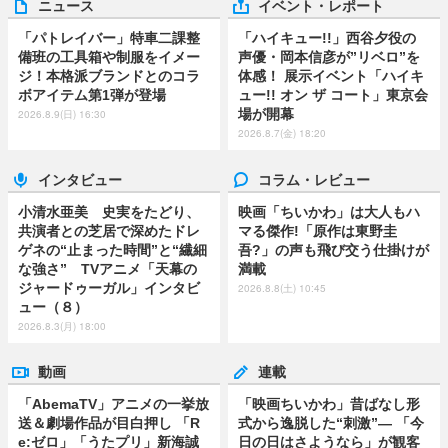
ニュース
イベント・レポート
「パトレイバー」特車二課整
「ハイキュー!!」西谷夕役の
備班の工具箱や制服をイメー
声優・岡本信彦が”リベロ”を
ジ！本格派ブランドとのコラ
体感！ 展示イベント「ハイキ
ボアイテム第1弾が登場
ュー!! オン ザ コート」東京会
場が開幕
2026.8.9(日) 16:30
2026.8.7(金) 18:20
インタビュー
コラム・レビュー
小清水亜美 史実をたどり、
映画「ちいかわ」は大人もハ
共演者との芝居で深めたドレ
マる傑作!「原作は東野圭
ゲネの“止まった時間”と“繊細
吾?」の声も飛び交う仕掛けが
な強さ” TVアニメ「天幕の
満載
ジャードゥーガル」インタビ
2026.8.8(土) 10:45
ュー（８）
2026.8.3(月) 18:00
動画
連載
「AbemaTV」アニメの一挙放
「映画ちいかわ」昔ばなし形
送＆劇場作品が目白押し 「R
式から逸脱した“刺激”― 「今
e:ゼロ」「うたプリ」新海誠
日の日はさようなら」が観客