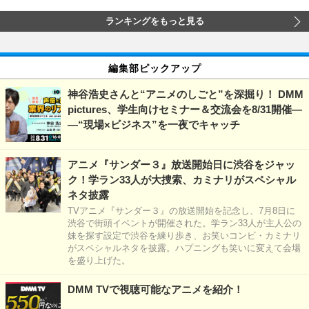
ランキングをもっと見る
編集部ピックアップ
神谷浩史さんと“アニメのしごと”を深掘り！ DMM
pictures、学生向けセミナー＆交流会を8/31開催―
―“現場×ビジネス”を一夜でキャッチ
アニメ『サンダー３』放送開始日に渋谷をジャッ
ク！学ラン33人が大捜索、カミナリがスペシャル
ネタ披露
TVアニメ『サンダー３』の放送開始を記念し、7月8日に
渋谷で街頭イベントが開催された。学ラン33人が主人公の
妹を探す設定で渋谷を練り歩き、お笑いコンビ・カミナリ
がスペシャルネタを披露。ハプニングも笑いに変えて会場
を盛り上げた。
DMM TVで視聴可能なアニメを紹介！