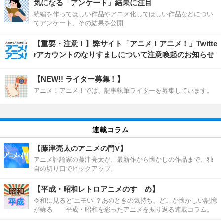
気になる「アンケート」結果に注目
続編を作ってほしい作品やアニメ化してほしい作品などについ
てアンケート、その結果を公開
【重要・注意！】弊サイト「アニメ！アニメ！」Twitte
rアカウントのなりすましについて注意喚起のお知らせ
【NEW!! ライター募集！】
アニメ！アニメ！では、記事執筆ライターを募集しています。
連載コラム
【藤津亮太のアニメの門V】
アニメ評論家の藤津亮太が、最新作から懐かしの作品まで、独
自の切り口でピックアップ。
【平成・昭和レトロアニメのすゝめ】
令和に見ると“エモい”？あのときの気持ち、どこか懐かしい記憶
が蘇る――平成・昭和を彩ったアニメを振り返る連載コラム。