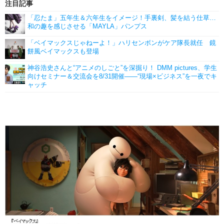
注目記事
「忍たま」五年生＆六年生をイメージ！手裏剣、髪を結う仕草…
和の趣を感じさせる「MAYLA」パンプス
「ベイマックスじゃねーよ！」ハリセンボンがケア隊長就任 鏡
餅風ベイマックスも登場
神谷浩史さんと“アニメのしごと”を深掘り！ DMM pictures、学生
向けセミナー＆交流会を8/31開催――“現場×ビジネス”を一夜でキ
ャッチ