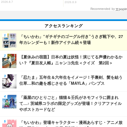
プ、レストランも！「富士急ハイ
2026.8.7
2026.8.9
ランド」内【レポート】
Recommended by
アクセスランキング
「ちいかわ」“ギチギチのゴーグル付き”うさぎ靴下や、27
年カレンダーも！新作アイテム続々登場
【夏休みの宿題】日本の夏は妖怪！演じてる声優わかるか
い？『夏目友人帳』ニャンコ先生＜クイズ 第2回＞
「忍たま」五年生＆六年生をイメージ！手裏剣、髪を結う
仕草…和の趣を感じさせる「MAYLA」パンプス
「薬屋のひとりごと」猫猫＆壬氏がネモフィラに囲まれ
て…♪ 茨城県コラボの限定グッズが登場！クリアファイル
やポストカードなど
「ちいかわ」登場キャラクター・漫画あらすじ・アニメ放