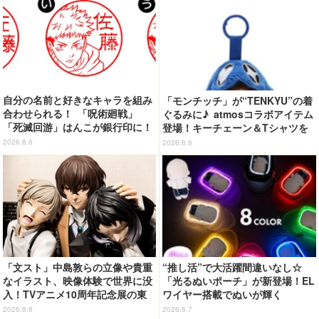
自分の名前と好きなキャラを組み
「モンチッチ」が“TENKYU”の着
合わせられる！ 「呪術廻戦」
ぐるみに♪ atmosコラボアイテム
「死滅回游」はんこが銀行印に！
登場！キーチェーン＆Tシャツを
虎杖悠仁、乙骨憂太ら16キャラ追
展開
2026.8.6
2026.8.6
加で全104種
「文スト」中島敦らの立像や貴重
“推し活”で大活躍間違いなし☆
なイラスト、映像体験で世界に没
「光るぬいポーチ」が新登場！EL
入！TVアニメ10周年記念展の東
ワイヤー搭載でぬいが輝く
京会場フォトレポートが到着
2026.8.8
2026.8.7