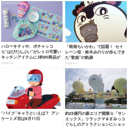
ハローキティや、ポチャッコ
「映画ちいかわ」で話題！ セイ
ら“はぴだんぶい”がレトロ可愛い
レーン役・鈴木みのりが歩んでき
キッチンアイテムに♪約90商品が
た“歌姫”の軌跡
登場【212 KITCHEN STORE】
2026.8.8
2026.8.4
“バイク”キャラといえば？ アン
約25億円の新エリア開業☆「サン
ケート〆切は8月11日
エックス」リラックマ＆すみっコ
ぐらしのアトラクションにショッ