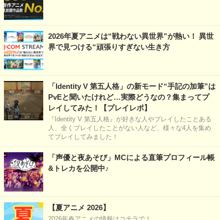
2026年夏アニメは“戦わない異世界”が熱い！ 異世
界で見つける“頑張りすぎない生き方
「Identity V 第五人格」の新モード“手記の加筆”は
PvEと聞いたけれど…実際どうなの？集まってプ
レイしてみた！【プレイレポ】
『Identity V 第五人格』が好きな人やプレイしたことある
人、全くプレイしたことがない人など、様々な4人を集め
てプレイしてみました！
「声優と夜あそび」MCによる直筆プロフィール帳
&トレカを公開中♪
【夏アニメ 2026】
2026年春アニメの情報はコチラで！