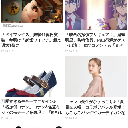
「ベイマックス」興収41億円突
「映画名探偵プリキュア！」鬼頭
破 年明け「妖怪ウォッチ」超え
明里、島崎信長、内山昂輝がゲス
週末1位に
ト出演！ 喜びコメントも「まさ
か自分がご縁をいただくことがあ
2015.1.5
2026.8.9
るとは...」
可愛すぎるモチーフデザイン♪
ニャンコ先生がひょっこり♪「夏
「名探偵コナン」コナン&怪盗キ
目友人帳」コラボアパレル登場！
ッドのモチーフを表現！ 「MAYL
もこもこバッグやカーディガンな
A」パンプスがセール実施中【3
ど全8型
2026.8.6
2026.8.6
0％オフセール】