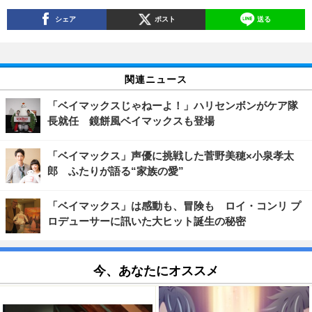
シェア
ポスト
送る
関連ニュース
「ベイマックスじゃねーよ！」ハリセンボンがケア隊
長就任 鏡餅風ベイマックスも登場
「ベイマックス」声優に挑戦した菅野美穂×小泉孝太
郎 ふたりが語る“家族の愛”
「ベイマックス」は感動も、冒険も ロイ・コンリ プ
ロデューサーに訊いた大ヒット誕生の秘密
今、あなたにオススメ