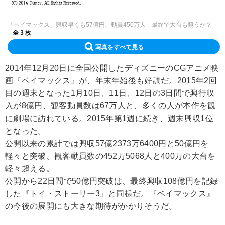
「ベイマックス」興収早くも57億円、動員450万人 最終で大台も窺うか？
全 3 枚
写真をすべて見る
2014年12月20日に全国公開したディズニーのCGアニメ映
画『ベイマックス』が、年末年始後も好調だ。2015年2回
目の週末となった1月10日、11日、12日の3日間で興行収
入が8億円、観客動員数は67万人と、多くの人が本作を観
に劇場に訪れている。2015年第1週に続き、週末興収1位
となった。
公開以来の累計では興収57億2373万6400円と50億円を
軽々と突破、観客動員数の452万5068人と400万の大台を
軽々超える。
公開から22日間で50億円突破は、最終興収108億円を記録
した『トイ・ストーリー3』と同様だ。『ベイマックス』
の今後の展開にも大きな期待がかかりそうだ。