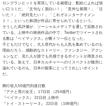
ロングランヒットを実現している秘密は、配給によれば強
い口コミだ。「文句なく面白い！」「意外な展開！」「泣
いた！」「絶対見たい！」「これぞエンターテイメン
ト！」といった称讃が作品に寄せられているという。
そうした高評価が、ソーシャルメディアを通して拡散され
ている。上映中の映画作品の中で、Twitterでツイートされ
る数は『ベイマックス』が断トツ一位となった。
子どもだけでなく、大人世代からも人気を集めているのも
理由だろう。感動的なストーリー、ファンタジー、アクシ
ョンなど、見た人が誰でも共感できるポイントが用意され
ている。加えて、日本カルチャーへのリスペクトが随所に
溢れているのも、日本の観客にとってうれしいポイント
だ。
興行収入50億円到達日数
『アナと雪の女王』 17日目 （254億円）
『ベイマックス』 22日目 上映中
『トイ・ストーリー３』 22日目 （108億円）