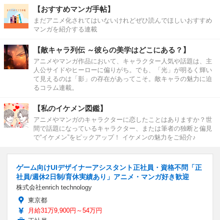
【おすすめマンガ手帖】
まだアニメ化されてはいないけれどぜひ読んでほしいおすすめ
マンガを紹介する連載
【敵キャラ列伝 ～彼らの美学はどこにある？】
アニメやマンガ作品において、キャラクター人気や話題は、主
人公サイドやヒーローに偏りがち。でも、「光」が明るく輝い
て見えるのは「影」の存在があってこそ。敵キャラの魅力に迫
るコラム連載。
【私のイケメン図鑑】
アニメやマンガのキャラクターに恋したことはありますか？世
間で話題になっているキャラクター、または筆者の独断と偏見
で“イケメン”をピックアップ！ イケメンの魅力をご紹介♪
ゲーム向けUIデザイナーアシスタント正社員・資格不問「正
社員/週休2日制/育休実績あり」アニメ・マンガ好き歓迎
株式会社enrich technology
東京都
月給31万9,900円～54万円