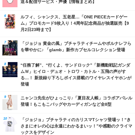
送＆配信サービス・声優【情報まとめ】
ルフィ、シャンクス、五老星…「ONE PIECEカードゲー
ム」プロモカード9枚入り！4周年記念商品が抽選販売【9
月2日23時まで】
「ジョジョ 黄金の風」ブチャラティチームやポルナレフら
を華やかに♪ 「glamb」新作カプセルコレクション登場
“任務了解”、“行くよ、サンドロック”「新機動戦記ガンダ
ムＷ」ヒイロ・デュオ・トロワ・カトル・五飛の声がす
る…！ 新規録り下ろしボイス搭載のワイヤレスイヤホンが
登場
ニャンコ先生がひょっこり♪「夏目友人帳」コラボアパレル
登場！もこもこバッグやカーディガンなど全8型
「ジョジョ」ブチャラティのカリスマTシャツ登場ッ！“き
さまにオレの心は永遠にわかるまいッ！”や感動のクライマ
ックスをデザイン