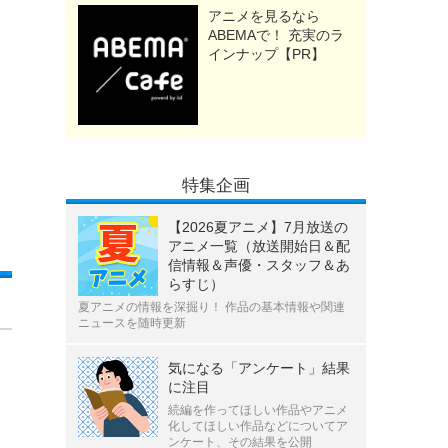
アニメを見るなら
ABEMAで！ 充実のラ
インナップ【PR】
特集企画
【2026夏アニメ】7月放送の
アニメ一覧（放送開始日＆配
信情報＆声優・スタッフ＆あ
らすじ）
夏アニメの情報を深掘り！ 作品の基本情報や関連
ニュースを随時更新
気になる「アンケート」結果
に注目
続編を作ってほしい作品やアニメ
化してほしい作品などについてア
ンケート、その結果を公開