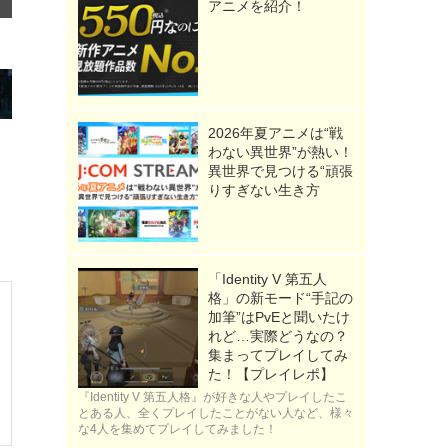
アニメを紹介！
2026年夏アニメは“戦
わない異世界”が熱い！
異世界で見つける“頑張
りすぎない生き方
「Identity V 第五人
格」の新モード“手記の
加筆”はPvEと聞いたけ
れど…実際どうなの？
集まってプレイしてみ
た！【プレイレポ】
『Identity V 第五人格』が好きな人やプレイしたこ
とある人、全くプレイしたことがない人など、様々
な4人を集めてプレイしてみました！