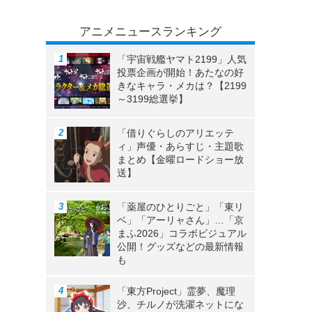
アニメニュースランキング
「宇宙戦艦ヤマト2199」人気
投票企画が開始！あたなの好
きなキャラ・メカは？【2199
～3199総選挙】
「借りぐらしのアリエッテ
ィ」声優・あらすじ・主題歌
まとめ【金曜ロードショー放
送】
「薬屋のひとりごと」「東リ
ベ」「アーリャさん」…「京
まふ2026」コラボビジュアル
公開！グッズなどの最新情報
も
「東方Project」霊夢、魔理
沙、チルノが洗濯ネットにな