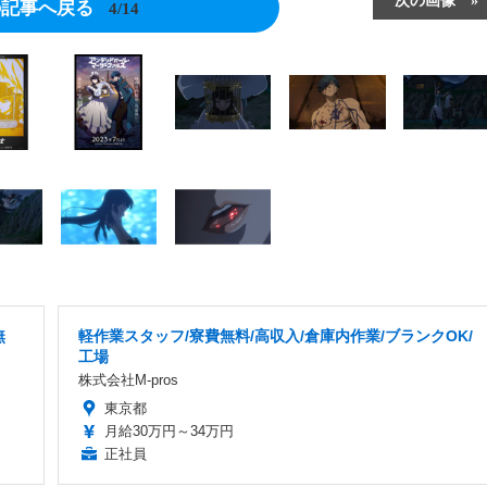
の記事へ戻る
4/14
無
軽作業スタッフ/寮費無料/高収入/倉庫内作業/ブランクOK/
工場
株式会社M-pros
東京都
月給30万円～34万円
正社員