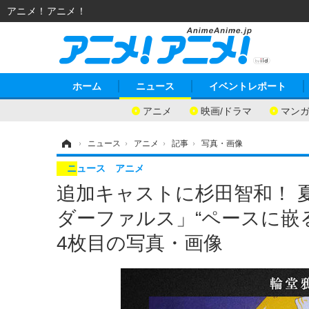
アニメ！アニメ！
ホーム
ニュース
イベントレポート
アニメ
映画/ドラマ
マン
ホーム
›
ニュース
›
アニメ
›
記事
›
写真・画像
ニュース
アニメ
追加キャストに杉田智和！ 
ダーファルス」“ペースに嵌
4枚目の写真・画像