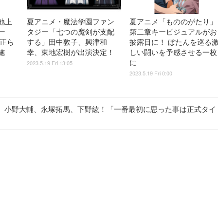
地上
夏アニメ・魔法学園ファン
夏アニメ「もののがたり」
ー
タジー「七つの魔剣が支配
第二章キービジュアルがお
佳正ら
する」田中敦子、興津和
披露目に！ ぼたんを巡る
施
幸、東地宏樹が出演決定！
しい闘いを予感させる一枚
に
2023.5.19 Fri 13:05
2023.5.19 Fri 0:00
、小野大輔、永塚拓馬、下野紘！「一番最初に思った事は正式タイ