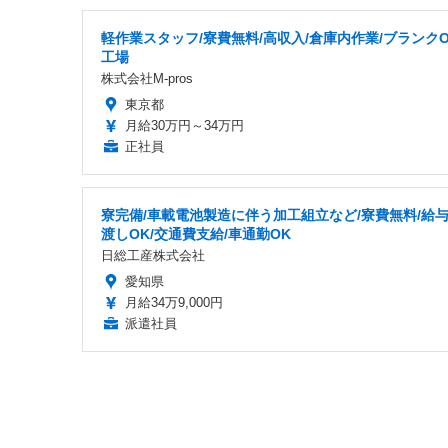
軽作業スタッフ/寮費無料/高収入/倉庫内作業/ブランクO
工場
株式会社M-pros
東京都
月給30万円～34万円
正社員
寮完備/車載電池製造に伴う加工組立など/寮費無料/給
渡しOK/交通費支給/車通勤OK
日総工産株式会社
愛知県
月給34万9,000円
派遣社員