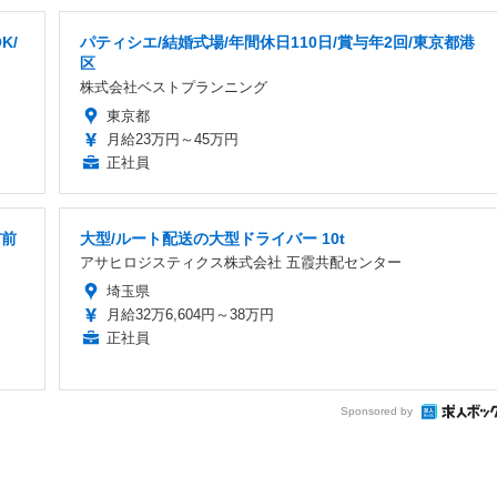
K/
パティシエ/結婚式場/年間休日110日/賞与年2回/東京都港
区
株式会社ベストプランニング
東京都
月給23万円～45万円
正社員
与前
大型/ルート配送の大型ドライバー 10t
アサヒロジスティクス株式会社 五霞共配センター
埼玉県
月給32万6,604円～38万円
正社員
Sponsored by