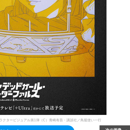
ラクタービジュアル第1弾（C）青崎有吾・講談社／鳥籠使い一行
次の画像