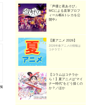
「声優と夜あそび」
MCによる直筆プロフ
ィール帳&トレカを公
開中♪
【夏アニメ 2026】
2026年春アニメの情報は
コチラで！
【コラムはコチラか
ら！】夏アニメは“マイ
ナー時代”をどう描くの
か？／ほか