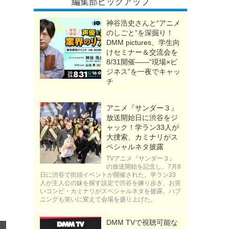
編集部ピックアップ
神谷浩史さんと“アニメ
のしごと”を深掘り！
DMM pictures、学生向
けセミナー＆交流会を
8/31開催――“現場×ビ
ジネス”を一夜でキャッ
チ
アニメ『サンダー３』
放送開始日に渋谷をジ
ャック！学ラン33人が
大捜索、カミナリがス
ペシャルネタ披露
TVアニメ『サンダー３』
の放送開始を記念し、7月8
日に渋谷で街頭イベントが開催された。学ラン33
人が主人公の妹を探す設定で渋谷を練り歩き、お笑
いコンビ・カミナリがスペシャルネタを披露。ハプ
ニングも笑いに変えて会場を盛り上げた。
DMM TVで視聴可能な