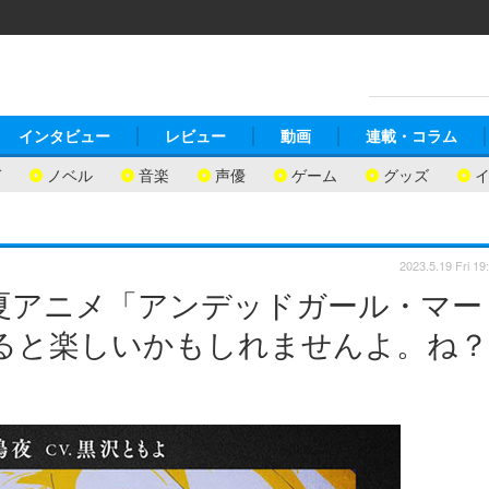
インタビュー
レビュー
動画
連載・コラム
ガ
ノベル
音楽
声優
ゲーム
グッズ
2023.5.19 Fri 19
夏アニメ「アンデッドガール・マー
ると楽しいかもしれませんよ。ね？