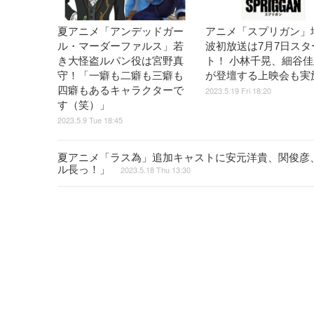
夏アニメ「アンデッドガー
アニメ「スプリガン」
ル・マーダーファルス」若
波初放送は7月7日スタ
き大怪盗ルパン役は宮野真
ト！ 小林千晃、細谷
守！「一癖も二癖も三癖も
が登壇する上映会も実
四癖もあるキャラクターで
2023.5.19 Fri 18:20
す（笑）」
2023.5.9 Tue 18:45
夏アニメ「ラス為」追加キャストに安元洋貴、関俊彦
ル長っ！」
2023.5.18 Thu 13:30