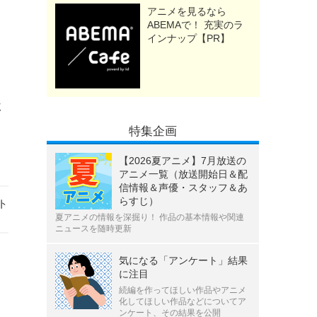
アニメを見るなら
ABEMAで！ 充実のラ
インナップ【PR】
激
特集企画
【2026夏アニメ】7月放送の
アニメ一覧（放送開始日＆配
信情報＆声優・スタッフ＆あ
らすじ）
ト
夏アニメの情報を深掘り！ 作品の基本情報や関連
ニュースを随時更新
気になる「アンケート」結果
に注目
続編を作ってほしい作品やアニメ
化してほしい作品などについてア
ンケート、その結果を公開