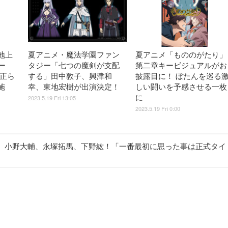
地上
夏アニメ・魔法学園ファン
夏アニメ「もののがたり」
ー
タジー「七つの魔剣が支配
第二章キービジュアルがお
佳正ら
する」田中敦子、興津和
披露目に！ ぼたんを巡る
施
幸、東地宏樹が出演決定！
しい闘いを予感させる一枚
に
2023.5.19 Fri 13:05
2023.5.19 Fri 0:00
、小野大輔、永塚拓馬、下野紘！「一番最初に思った事は正式タイ