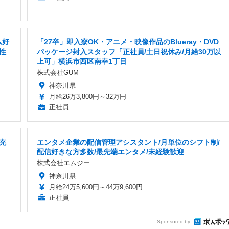
ム好
「27卒」即入寮OK・アニメ・映像作品のBlueray・DVD
性
パッケージ封入スタッフ「正社員/土日祝休み/月給30万以
上可」横浜市西区南幸1丁目
株式会社GUM
神奈川県
月給26万3,800円～32万円
正社員
充
エンタメ企業の配信管理アシスタント/月単位のシフト制/
配信好きな方多数/最先端エンタメ/未経験歓迎
株式会社エムジー
神奈川県
月給24万5,600円～44万9,600円
正社員
Sponsored by