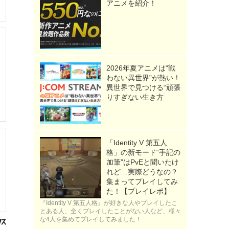
アニメを紹介！
2026年夏アニメは“戦
わない異世界”が熱い！
異世界で見つける“頑張
りすぎない生き方
「Identity V 第五人
格」の新モード“手記の
加筆”はPvEと聞いたけ
れど…実際どうなの？
集まってプレイしてみ
た！【プレイレポ】
『Identity V 第五人格』が好きな人やプレイしたこ
とある人、全くプレイしたことがない人など、様々
な4人を集めてプレイしてみました！