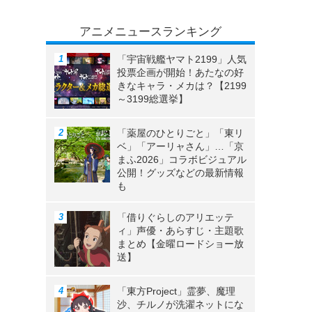
アニメニュースランキング
「宇宙戦艦ヤマト2199」人気
投票企画が開始！あたなの好
きなキャラ・メカは？【2199
～3199総選挙】
「薬屋のひとりごと」「東リ
ベ」「アーリャさん」…「京
まふ2026」コラボビジュアル
公開！グッズなどの最新情報
も
「借りぐらしのアリエッテ
ィ」声優・あらすじ・主題歌
まとめ【金曜ロードショー放
送】
「東方Project」霊夢、魔理
沙、チルノが洗濯ネットにな