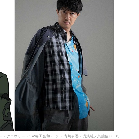
ー・クロウリー（CV:杉田智和）（C）青崎有吾・講談社／鳥籠使い一行