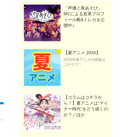
「声優と夜あそび」
MCによる直筆プロフ
ィール帳&トレカを公
開中♪
【夏アニメ 2026】
2026年春アニメの情報は
コチラで！
【コラムはコチラか
ら！】夏アニメは“マイ
ナー時代”をどう描くの
か？／ほか