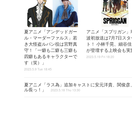
夏アニメ「アンデッドガー
アニメ「スプリガン」
ル・マーダーファルス」若
波初放送は7月7日スタ
き大怪盗ルパン役は宮野真
ト！ 小林千晃、細谷
守！「一癖も二癖も三癖も
が登壇する上映会も実
四癖もあるキャラクターで
2023.5.19 Fri 18:20
す（笑）」
2023.5.9 Tue 18:45
夏アニメ「ラス為」追加キャストに安元洋貴、関俊彦
ル長っ！」
2023.5.18 Thu 13:30