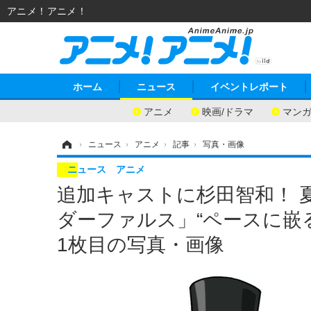
アニメ！アニメ！
ホーム
ニュース
イベントレポート
アニメ
映画/ドラマ
マン
ホーム
›
ニュース
›
アニメ
›
記事
›
写真・画像
ニュース
アニメ
追加キャストに杉田智和！ 
ダーファルス」“ペースに嵌
1枚目の写真・画像