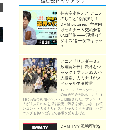
編集部ピックアップ
神谷浩史さんと“アニメ
のしごと”を深掘り！
DMM pictures、学生向
けセミナー＆交流会を
8/31開催――“現場×ビ
ジネス”を一夜でキャッ
チ
アニメ『サンダー３』
放送開始日に渋谷をジ
ャック！学ラン33人が
大捜索、カミナリがス
ペシャルネタ披露
TVアニメ『サンダー３』
の放送開始を記念し、7月8
日に渋谷で街頭イベントが開催された。学ラン33
人が主人公の妹を探す設定で渋谷を練り歩き、お笑
いコンビ・カミナリがスペシャルネタを披露。ハプ
ニングも笑いに変えて会場を盛り上げた。
DMM TVで視聴可能な