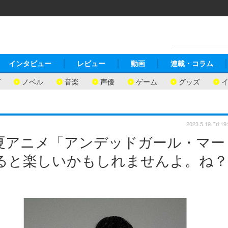
インタビュー
レビュー
動画
連載・コラム
ガ
ノベル
音楽
声優
ゲーム
グッズ
2023.5.19 Fri 19
夏アニメ「アンデッドガール・マー
ると楽しいかもしれませんよ。ね？