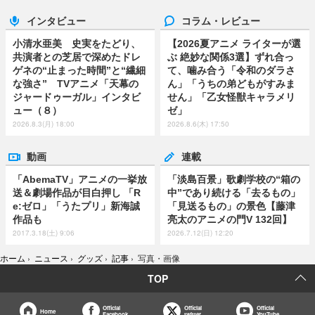
インタビュー
コラム・レビュー
小清水亜美 史実をたどり、
【2026夏アニメ ライターが選
共演者との芝居で深めたドレ
ぶ 絶妙な関係3選】ずれ合っ
ゲネの“止まった時間”と“繊細
て、噛み合う「令和のダラさ
な強さ” TVアニメ「天幕の
ん」「うちの弟どもがすみま
ジャードゥーガル」インタビ
せん」「乙女怪獣キャラメリ
ュー（８）
ゼ」
2026.8.3(月) 18:00
2026.8.6(木) 17:50
動画
連載
「AbemaTV」アニメの一挙放
「淡島百景」歌劇学校の“箱の
送＆劇場作品が目白押し 「R
中”であり続ける「去るもの」
e:ゼロ」「うたプリ」新海誠
「見送るもの」の景色【藤津
作品も
亮太のアニメの門V 132回】
2017.3.18(土) 9:06
2026.7.12(日) 12:20
ホーム
›
ニュース
›
グッズ
›
記事
›
写真・画像
TOP
Official
Official
Official
Home
Facebook
twitter
YouTube