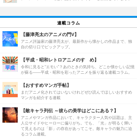
連載コラム
【藤津亮太のアニメの門V】
アニメ評論家の藤津亮太が、最新作から懐かしの作品まで、独
自の切り口でピックアップ。
【平成・昭和レトロアニメのすゝめ】
令和に見ると“エモい”？あのときの気持ち、どこか懐かしい記憶
が蘇る――平成・昭和を彩ったアニメを振り返る連載コラム。
【おすすめマンガ手帖】
まだアニメ化されてはいないけれどぜひ読んでほしいおすすめ
マンガを紹介する連載
【敵キャラ列伝 ～彼らの美学はどこにある？】
アニメやマンガ作品において、キャラクター人気や話題は、主
人公サイドやヒーローに偏りがち。でも、「光」が明るく輝い
て見えるのは「影」の存在があってこそ。敵キャラの魅力に迫
るコラム連載。