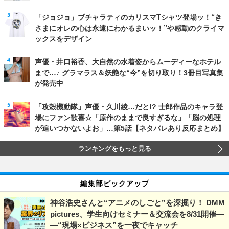
「ジョジョ」ブチャラティのカリスマTシャツ登場ッ！“き
さまにオレの心は永遠にわかるまいッ！”や感動のクライマ
ックスをデザイン
声優・井口裕香、大自然の水着姿からムーディーなホテル
まで…♪ グラマラス＆妖艶な“今”を切り取り！3冊目写真集
が発売中
「攻殻機動隊」声優・久川綾…だと!? 士郎作品のキャラ登
場にファン歓喜☆「原作のままで良すぎるな」「脳の処理
が追いつかないよお」…第5話【ネタバレあり反応まとめ】
ランキングをもっと見る
編集部ピックアップ
神谷浩史さんと“アニメのしごと”を深掘り！ DMM
pictures、学生向けセミナー＆交流会を8/31開催―
―“現場×ビジネス”を一夜でキャッチ