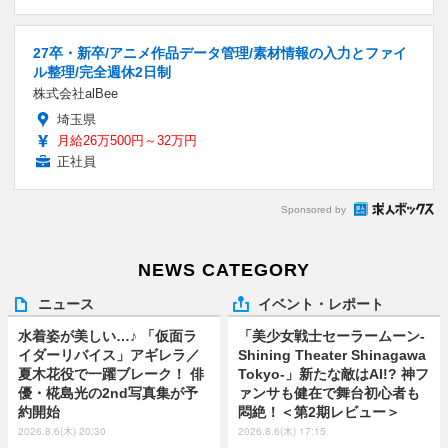
27卒・新卒/アニメ作品データ管理/素材情報の入力とファイ
ル整理/完全週休2日制
株式会社alBee
埼玉県
月給26万500円～32万円
正社員
Sponsored by
NEWS CATEGORY
ニュース
イベント・レポート
水着姿が美しい…♪ 「仮面ラ
「美少女戦士セーラームーン-
イダーリバイス」アギレラ／
Shining Theater Shinagawa
夏木花役で一躍ブレーク！ 俳
Tokyo-」新たな敵はAI!? 神フ
優・椛島光の2nd写真集が予
ァンサも健在で舞台初心者も
約開始
悶絶！＜第2期レビュー＞
2026.8.6(木) 20:30
2026.8.6(木) 17:15