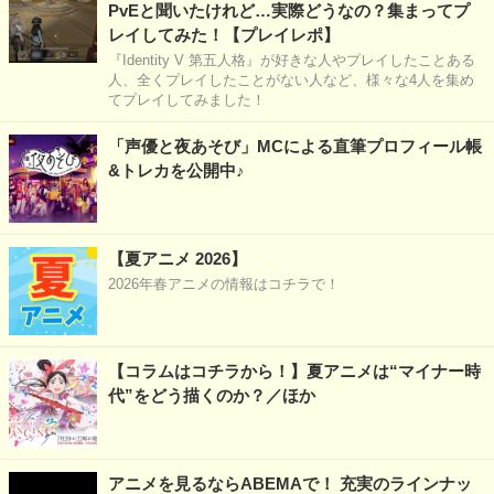
PvEと聞いたけれど…実際どうなの？集まってプ
レイしてみた！【プレイレポ】
『Identity V 第五人格』が好きな人やプレイしたことある
人、全くプレイしたことがない人など、様々な4人を集め
てプレイしてみました！
「声優と夜あそび」MCによる直筆プロフィール帳
&トレカを公開中♪
【夏アニメ 2026】
2026年春アニメの情報はコチラで！
【コラムはコチラから！】夏アニメは“マイナー時
代”をどう描くのか？／ほか
アニメを見るならABEMAで！ 充実のラインナッ