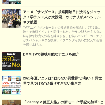
アニメ『サンダー３』放送開始日に渋谷をジャッ
ク！学ラン33人が大捜索、カミナリがスペシャル
ネタ披露
TVアニメ『サンダー３』の放送開始を記念し、7月8日に
渋谷で街頭イベントが開催された。学ラン33人が主人公の
妹を探す設定で渋谷を練り歩き、お笑いコンビ・カミナリ
がスペシャルネタを披露。ハプニングも笑いに変えて会場
を盛り上げた。
DMM TVで視聴可能なアニメを紹介！
2026年夏アニメは“戦わない異世界”が熱い！ 異世
界で見つける“頑張りすぎない生き方
「Identity V 第五人格」の新モード“手記の加筆”は