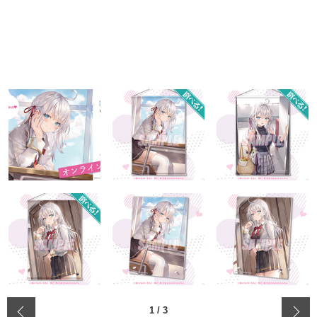
‹
1
/
3