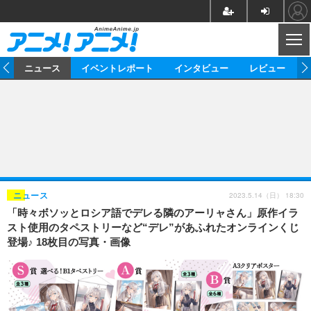
CL
ム
ニュース
イベントレポート
インタビュー
レビュー
ニュース
アニメ
映画/ドラマ
イベントレポート
マンガ
ノベル
アニメ
映画
インタビュー
音楽
声優
ライブ
舞台
スタッフ
声優
レビュー
2023.5.14（日） 18:30
ニュース
「時々ボソッとロシア語でデレる隣のアーリャさん」原作イラ
ゲーム
グッズ
海外イベント
ビジネス
俳優・タレント
アーティスト
アニメ
実写
動画
スト使用のタペストリーなど“デレ”があふれたオンラインくじ
イベント
海外
登場♪ 18枚目の写真・画像
ビジネス
書評
イベント
アニメ
映画/ドラマ
連載・コラム
ゲーム
座談会
アニメ！アニメ！TV
ABEMA Cafe