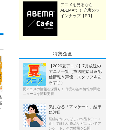
アニメを見るなら
ABEMAで！ 充実のラ
インナップ【PR】
特集企画
【2026夏アニメ】7月放送の
アニメ一覧（放送開始日＆配
信情報＆声優・スタッフ＆あ
らすじ）
夏アニメの情報を深掘り！ 作品の基本情報や関連
ニュースを随時更新
発
高
気になる「アンケート」結果
ヤ
に注目
続編を作ってほしい作品やアニメ
化してほしい作品などについてア
ンケート、その結果を公開