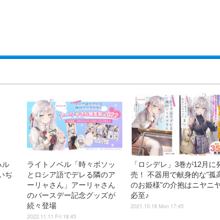
ハル
ライトノベル「時々ボソッ
「ロシデレ」3巻が12月に
いぢ
とロシア語でデレる隣のア
売！ 不器用で献身的な"孤
ーリャさん」アーリャさん
のお姫様"の介抱はニヤニ
のバースデー記念グッズが
必至♪
続々登場
2021.10.18 Mon 17:45
2022.11.11 Fri 18:45