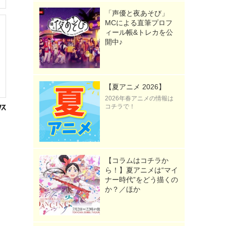
「声優と夜あそび」
MCによる直筆プロフ
ィール帳&トレカを公
開中♪
【夏アニメ 2026】
2026年春アニメの情報は
コチラで！
【コラムはコチラか
ら！】夏アニメは“マイ
ナー時代”をどう描くの
か？／ほか