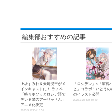
編集部おすすめの記事
上坂すみれ＆天崎滉平がメ
「ロシデレ」×「涼宮
インキャストに！ ラノベ
ヒ」コラボ！いとうの
「時々ボソッとロシア語で
のイラスト公開
デレる隣のアーリャさん」
2023.3.25 Sat 10:10
アニメ化決定
2023.3.17 Fri 18:51