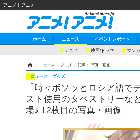
アニメ！アニメ！
ホーム
ニュース
イベントレポート
アニメ
映画/ドラマ
マン
ホーム
›
ニュース
›
グッズ
›
記事
›
写真・画像
ニュース
グッズ
「時々ボソッとロシア語で
スト使用のタペストリーなど
場♪ 12枚目の写真・画像