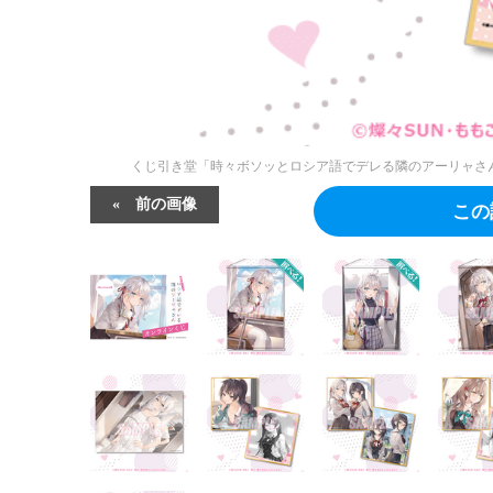
くじ引き堂「時々ボソッとロシア語でデレる隣のアーリャさん
前の画像
この