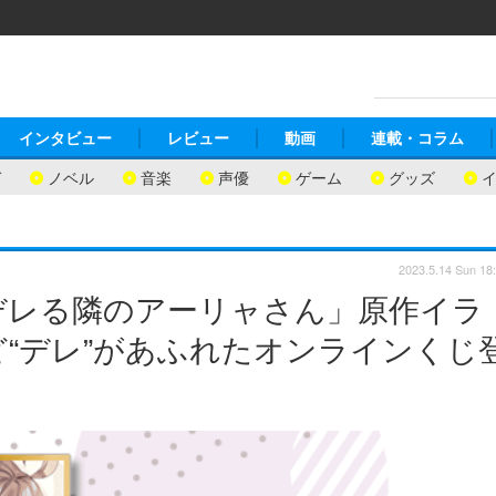
インタビュー
レビュー
動画
連載・コラム
ガ
ノベル
音楽
声優
ゲーム
グッズ
2023.5.14 Sun 18
デレる隣のアーリャさん」原作イラ
“デレ”があふれたオンラインくじ