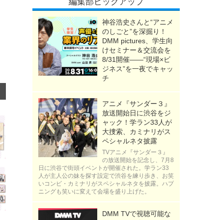
編集部ピックアップ
神谷浩史さんと“アニメ
のしごと”を深掘り！
DMM pictures、学生向
けセミナー＆交流会を
8/31開催――“現場×ビ
ジネス”を一夜でキャッ
チ
アニメ『サンダー３』
放送開始日に渋谷をジ
ャック！学ラン33人が
大捜索、カミナリがス
ペシャルネタ披露
TVアニメ『サンダー３』
の放送開始を記念し、7月8
日に渋谷で街頭イベントが開催された。学ラン33
人が主人公の妹を探す設定で渋谷を練り歩き、お笑
いコンビ・カミナリがスペシャルネタを披露。ハプ
ニングも笑いに変えて会場を盛り上げた。
DMM TVで視聴可能な