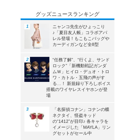
グッズニュースランキング
ニャンコ先生がひょっこり
♪「夏目友人帳」コラボアパ
レル登場！もこもこバッグや
カーディガンなど全8型
“任務了解”、“行くよ、サンド
ロック”「新機動戦記ガンダ
ムＷ」ヒイロ・デュオ・トロ
ワ・カトル・五飛の声がす
る…！ 新規録り下ろしボイス
搭載のワイヤレスイヤホンが登
場
「名探偵コナン」コナンの蝶
ネクタイ、怪盗キッド
の“1412”が目印♪ 各キャラを
イメージした「MAYLA」リン
グセットがセール中