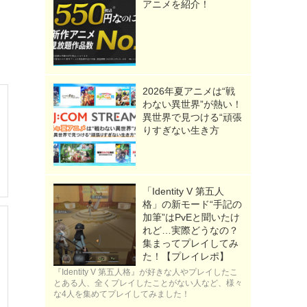
アニメを紹介！
2026年夏アニメは“戦
わない異世界”が熱い！
異世界で見つける“頑張
りすぎない生き方
「Identity V 第五人
格」の新モード“手記の
加筆”はPvEと聞いたけ
れど…実際どうなの？
集まってプレイしてみ
た！【プレイレポ】
『Identity V 第五人格』が好きな人やプレイしたこ
とある人、全くプレイしたことがない人など、様々
な4人を集めてプレイしてみました！