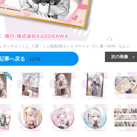
 オンラインくじ」C賞：ミニ色紙2枚セット マーシャ（C）燦々SUN・ももこ
次の画像
記事へ戻る
12/18