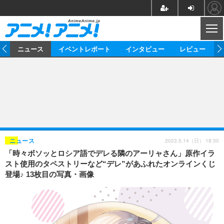
CL
ム
ニュース
イベントレポート
インタビュー
レビュー
ニュース
アニメ
映画/ドラマ
イベントレポート
マンガ
ノベル
アニメ
映画
インタビュー
音楽
声優
ライブ
舞台
スタッフ
声優
レビュー
2023.5.14（日） 18:30
ニュース
「時々ボソッとロシア語でデレる隣のアーリャさん」原作イラ
ゲーム
グッズ
海外イベント
ビジネス
俳優・タレント
アーティスト
アニメ
実写
動画
スト使用のタペストリーなど“デレ”があふれたオンラインくじ
イベント
海外
登場♪ 13枚目の写真・画像
ビジネス
書評
イベント
アニメ
映画/ドラマ
連載・コラム
ゲーム
座談会
アニメ！アニメ！TV
ABEMA Cafe