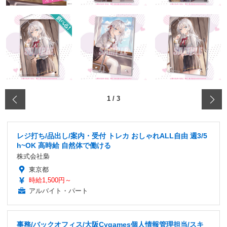
‹
1
/
3
レジ打ち/品出し/案内・受付 トレカ おしゃれALL自由 週3/5
h~OK 高時給 自然体で働ける
株式会社梟
東京都
時給1,500円～
アルバイト・パート
事務/バックオフィス/大阪Cygames個人情報管理担当/スキ