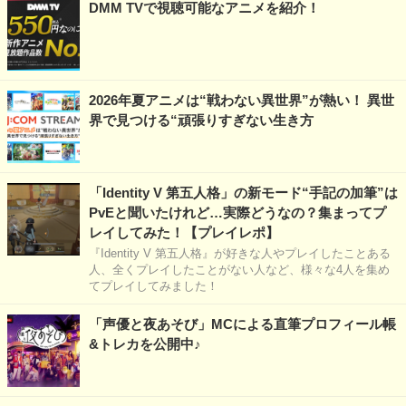
DMM TVで視聴可能なアニメを紹介！
2026年夏アニメは“戦わない異世界”が熱い！ 異世
界で見つける“頑張りすぎない生き方
「Identity V 第五人格」の新モード“手記の加筆”は
PvEと聞いたけれど…実際どうなの？集まってプ
レイしてみた！【プレイレポ】
『Identity V 第五人格』が好きな人やプレイしたことある
人、全くプレイしたことがない人など、様々な4人を集め
てプレイしてみました！
「声優と夜あそび」MCによる直筆プロフィール帳
&トレカを公開中♪