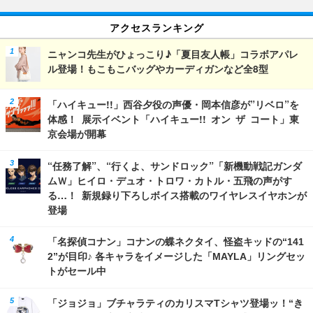
アクセスランキング
ニャンコ先生がひょっこり♪「夏目友人帳」コラボアパレ
ル登場！もこもこバッグやカーディガンなど全8型
「ハイキュー!!」西谷夕役の声優・岡本信彦が”リベロ”を
体感！ 展示イベント「ハイキュー!! オン ザ コート」東
京会場が開幕
“任務了解”、“行くよ、サンドロック”「新機動戦記ガンダ
ムＷ」ヒイロ・デュオ・トロワ・カトル・五飛の声がす
る…！ 新規録り下ろしボイス搭載のワイヤレスイヤホンが
登場
「名探偵コナン」コナンの蝶ネクタイ、怪盗キッドの“141
2”が目印♪ 各キャラをイメージした「MAYLA」リングセッ
トがセール中
「ジョジョ」ブチャラティのカリスマTシャツ登場ッ！“き