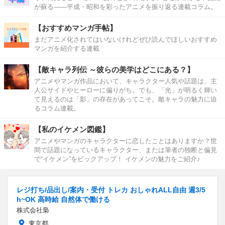
が蘇る――平成・昭和を彩ったアニメを振り返る連載コラム。
【おすすめマンガ手帖】
まだアニメ化されてはいないけれどぜひ読んでほしいおすすめ
マンガを紹介する連載
【敵キャラ列伝 ～彼らの美学はどこにある？】
アニメやマンガ作品において、キャラクター人気や話題は、主
人公サイドやヒーローに偏りがち。でも、「光」が明るく輝い
て見えるのは「影」の存在があってこそ。敵キャラの魅力に迫
るコラム連載。
【私のイケメン図鑑】
アニメやマンガのキャラクターに恋したことはありますか？世
間で話題になっているキャラクター、または筆者の独断と偏見
で“イケメン”をピックアップ！ イケメンの魅力をご紹介♪
レジ打ち/品出し/案内・受付 トレカ おしゃれALL自由 週3/5
h~OK 高時給 自然体で働ける
株式会社梟
東京都