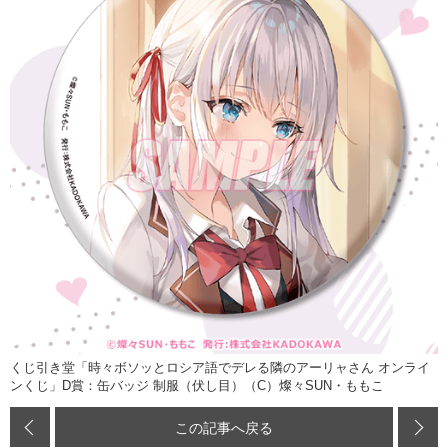
くじ引き堂「時々ボソッとロシア語でデレる隣のアーリャさん オンライ
ンくじ」D賞：缶バッジ 制服（伏し目）（C）燦々SUN・ももこ
この記事へ戻る