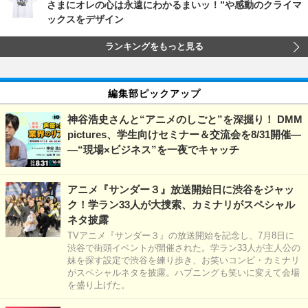
さまにオレの心は永遠にわかるまいッ！”や感動のクライマ
ックスをデザイン
ランキングをもっと見る
編集部ピックアップ
神谷浩史さんと“アニメのしごと”を深掘り！ DMM
pictures、学生向けセミナー＆交流会を8/31開催―
―“現場×ビジネス”を一夜でキャッチ
アニメ『サンダー３』放送開始日に渋谷をジャッ
ク！学ラン33人が大捜索、カミナリがスペシャル
ネタ披露
TVアニメ『サンダー３』の放送開始を記念し、7月8日に
渋谷で街頭イベントが開催された。学ラン33人が主人公の
妹を探す設定で渋谷を練り歩き、お笑いコンビ・カミナリ
がスペシャルネタを披露。ハプニングも笑いに変えて会場
を盛り上げた。