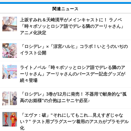
関連ニュース
上坂すみれ＆天崎滉平がメインキャストに！ ラノベ
「時々ボソッとロシア語でデレる隣のアーリャさん」
アニメ化決定
「ロシデレ」×「涼宮ハルヒ」コラボ！いとうのいぢの
イラスト公開
ライトノベル「時々ボソッとロシア語でデレる隣のア
ーリャさん」アーリャさんのバースデー記念グッズが
続々登場
「ロシデレ」3巻が12月に発売！ 不器用で献身的な"孤
高のお姫様"の介抱はニヤニヤ必至♪
「エヴァ：破」“それにしてもこれ…見えすぎじゃな
い？” テスト用プラグスーツ着用のアスカがプラモデル
化