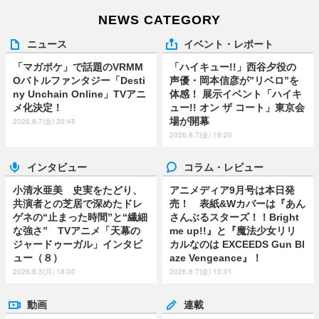
NEWS CATEGORY
ニュース
イベント・レポート
「マガポケ」で話題のVRMM
「ハイキュー!!」西谷夕役の
Oバトルファンタジー「Desti
声優・岡本信彦が”リベロ”を
ny Unchain Online」TVアニ
体感！ 展示イベント「ハイキ
メ化決定！
ュー!! オン ザ コート」東京会
場が開幕
2026.8.7(金) 20:45
2026.8.7(金) 18:20
インタビュー
コラム・レビュー
小清水亜美 史実をたどり、
アニメディア9月号は本日発
共演者との芝居で深めたドレ
売！ 表紙&Wカバーは『あん
ゲネの“止まった時間”と“繊細
さんぶるスターズ！！Bright
な強さ” TVアニメ「天幕の
me up!!』と『魔法少女リリ
ジャードゥーガル」インタビ
カルなのは EXCEEDS Gun Bl
ュー（８）
aze Vengeance』！
2026.8.3(月) 18:00
2026.8.7(金) 15:01
動画
連載