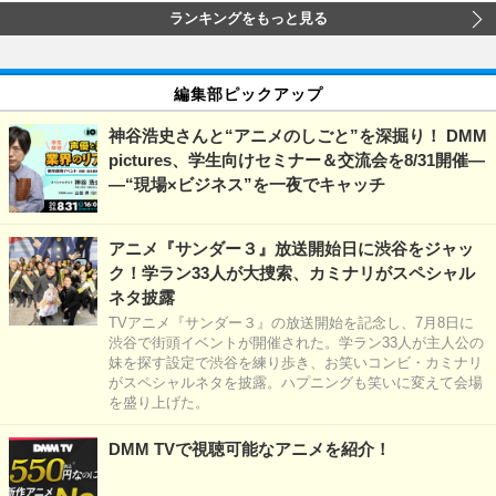
ランキングをもっと見る
編集部ピックアップ
神谷浩史さんと“アニメのしごと”を深掘り！ DMM
pictures、学生向けセミナー＆交流会を8/31開催―
―“現場×ビジネス”を一夜でキャッチ
アニメ『サンダー３』放送開始日に渋谷をジャッ
ク！学ラン33人が大捜索、カミナリがスペシャル
ネタ披露
TVアニメ『サンダー３』の放送開始を記念し、7月8日に
渋谷で街頭イベントが開催された。学ラン33人が主人公の
妹を探す設定で渋谷を練り歩き、お笑いコンビ・カミナリ
がスペシャルネタを披露。ハプニングも笑いに変えて会場
を盛り上げた。
DMM TVで視聴可能なアニメを紹介！