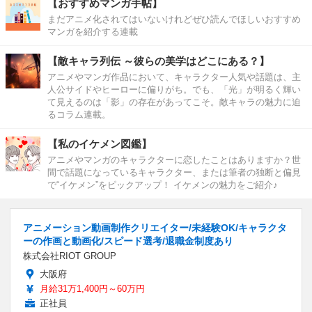
【おすすめマンガ手帖】
まだアニメ化されてはいないけれどぜひ読んでほしいおすすめ
マンガを紹介する連載
【敵キャラ列伝 ～彼らの美学はどこにある？】
アニメやマンガ作品において、キャラクター人気や話題は、主
人公サイドやヒーローに偏りがち。でも、「光」が明るく輝い
て見えるのは「影」の存在があってこそ。敵キャラの魅力に迫
るコラム連載。
【私のイケメン図鑑】
アニメやマンガのキャラクターに恋したことはありますか？世
間で話題になっているキャラクター、または筆者の独断と偏見
で“イケメン”をピックアップ！ イケメンの魅力をご紹介♪
アニメーション動画制作クリエイター/未経験OK/キャラクタ
ーの作画と動画化/スピード選考/退職金制度あり
株式会社RIOT GROUP
大阪府
月給31万1,400円～60万円
正社員