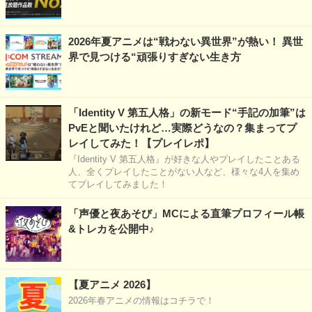
2026年夏アニメは“戦わない異世界”が熱い！ 異世
界で見つける“頑張りすぎない生き方
「Identity V 第五人格」の新モード“手記の加筆”は
PvEと聞いたけれど…実際どうなの？集まってプ
レイしてみた！【プレイレポ】
『Identity V 第五人格』が好きな人やプレイしたことある
人、全くプレイしたことがない人など、様々な4人を集め
てプレイしてみました！
「声優と夜あそび」MCによる直筆プロフィール帳
&トレカを公開中♪
【夏アニメ 2026】
2026年春アニメの情報はコチラで！