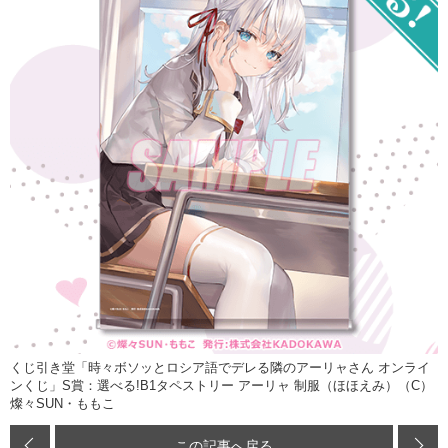
くじ引き堂「時々ボソッとロシア語でデレる隣のアーリャさん オンライ
ンくじ」S賞：選べる!B1タペストリー アーリャ 制服（ほほえみ）（C）
燦々SUN・ももこ
この記事へ戻る