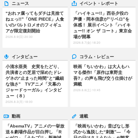
ニュース
イベント・レポート
“おれァ腐ってもダチは見捨て
「ハイキュー!!」西谷夕役の
ねェっ!!”「ONE PIECE」人食
声優・岡本信彦が”リベロ”を
いのバルトロメオのフィギュ
体感！ 展示イベント「ハイキ
アが限定復刻開始
ュー!! オン ザ コート」東京会
場が開幕
2026.8.9(日) 20:30
2026.8.7(金) 18:20
インタビュー
コラム・レビュー
小清水亜美 史実をたどり、
映画「ちいかわ」は大人もハ
共演者との芝居で深めたドレ
マる傑作!「原作は東野圭
ゲネの“止まった時間”と“繊細
吾?」の声も飛び交う仕掛けが
な強さ” TVアニメ「天幕の
満載
ジャードゥーガル」インタビ
2026.8.8(土) 10:45
ュー（８）
2026.8.3(月) 18:00
動画
連載
「AbemaTV」アニメの一挙放
「映画ちいかわ」昔ばなし形
送＆劇場作品が目白押し 「R
式から逸脱した“刺激”― 「今
e:ゼロ」「うたプリ」新海誠
日の日はさようなら」が観客