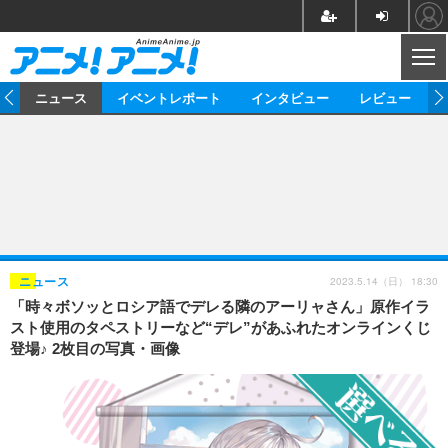
CL
ム
ニュース
イベントレポート
インタビュー
レビュー
ニュース
アニメ
映画/ドラマ
イベントレポート
マンガ
ノベル
アニメ
映画
インタビュー
音楽
声優
ライブ
舞台
スタッフ
声優
レビュー
2023.5.14（日） 18:30
ニュース
「時々ボソッとロシア語でデレる隣のアーリャさん」原作イラ
ゲーム
グッズ
海外イベント
ビジネス
俳優・タレント
アーティスト
アニメ
実写
動画
スト使用のタペストリーなど“デレ”があふれたオンラインくじ
イベント
海外
登場♪ 2枚目の写真・画像
ビジネス
書評
イベント
アニメ
映画/ドラマ
連載・コラム
ゲーム
座談会
アニメ！アニメ！TV
ABEMA Cafe