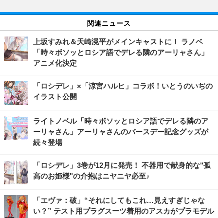
関連ニュース
上坂すみれ＆天崎滉平がメインキャストに！ ラノベ
「時々ボソッとロシア語でデレる隣のアーリャさん」
アニメ化決定
「ロシデレ」×「涼宮ハルヒ」コラボ！いとうのいぢの
イラスト公開
ライトノベル「時々ボソッとロシア語でデレる隣のア
ーリャさん」アーリャさんのバースデー記念グッズが
続々登場
「ロシデレ」3巻が12月に発売！ 不器用で献身的な"孤
高のお姫様"の介抱はニヤニヤ必至♪
「エヴァ：破」“それにしてもこれ…見えすぎじゃな
い？” テスト用プラグスーツ着用のアスカがプラモデル