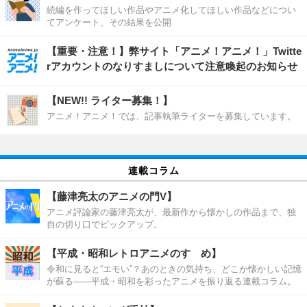
続編を作ってほしい作品やアニメ化してほしい作品などについ
てアンケート、その結果を公開
【重要・注意！】弊サイト「アニメ！アニメ！」Twitte
rアカウントのなりすましについて注意喚起のお知らせ
【NEW!! ライター募集！】
アニメ！アニメ！では、記事執筆ライターを募集しています。
連載コラム
【藤津亮太のアニメの門V】
アニメ評論家の藤津亮太が、最新作から懐かしの作品まで、独
自の切り口でピックアップ。
【平成・昭和レトロアニメのすゝめ】
令和に見ると“エモい”？あのときの気持ち、どこか懐かしい記憶
が蘇る――平成・昭和を彩ったアニメを振り返る連載コラム。