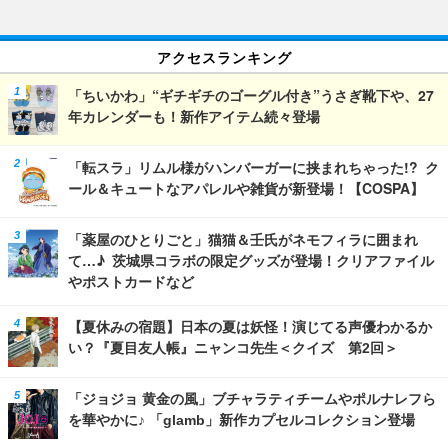
アクセスランキング
「ちいかわ」“ギチギチのゴーグル付き”うさぎ靴下や、27
年カレンダーも！新作アイテム続々登場
「転スラ」リムル様がハンバーガーに挟まれちゃった!? ク
ール＆キュートなアパレルや雑貨が新登場！【COSPA】
「薬屋のひとりごと」猫猫＆壬氏がネモフィラに囲まれ
て…♪ 茨城県コラボの限定グッズが登場！クリアファイル
やポストカードなど
【夏休みの宿題】日本の夏は妖怪！演じてる声優わかるか
い？『夏目友人帳』ニャンコ先生＜クイズ 第2回＞
「ジョジョ 黄金の風」ブチャラティチームやポルナレフら
を華やかに♪ 「glamb」新作カプセルコレクション登場