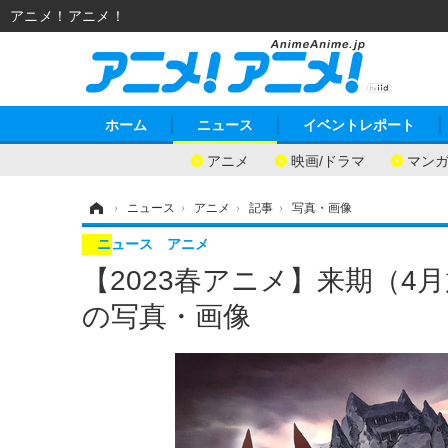
アニメ！アニメ！
ホーム
ニュース
イベントレポート
アニメ
映画/ドラマ
マン
ホーム
›
ニュース
›
アニメ
›
記事
›
写真・画像
ニュース
アニメ
【2023春アニメ】来期（4
の写真・画像