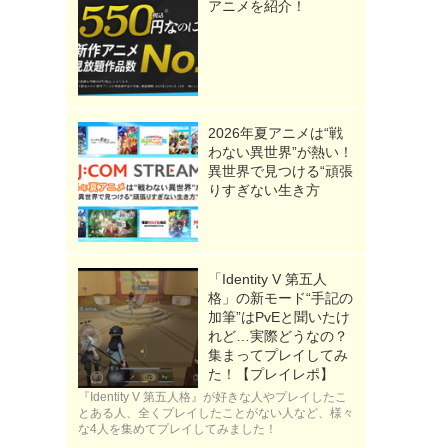
アニメを紹介！
2026年夏アニメは“戦
わない異世界”が熱い！
異世界で見つける“頑張
りすぎない生き方
「Identity V 第五人
格」の新モード“手記の
加筆”はPvEと聞いたけ
れど…実際どうなの？
集まってプレイしてみ
た！【プレイレポ】
『Identity V 第五人格』が好きな人やプレイしたこ
とある人、全くプレイしたことがない人など、様々
な4人を集めてプレイしてみました！