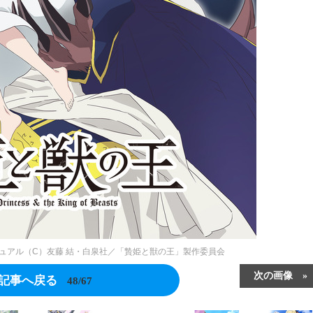
ジュアル（C）友藤 結・白泉社／「贄姫と獣の王」製作委員会
次の画像
記事へ戻る
48/67