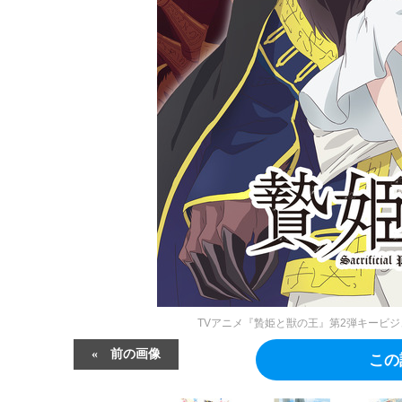
TVアニメ『贄姫と獣の王』第2弾キービ
前の画像
この