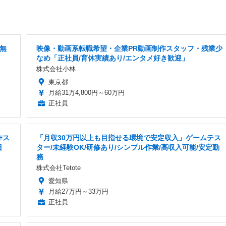
費無
映像・動画系転職希望・企業PR動画制作スタッフ・残業少
なめ「正社員/育休実績あり/エンタメ好き歓迎」
株式会社小林
東京都
月給31万4,800円～60万円
正社員
作ス
「月収30万円以上も目指せる環境で安定収入」ゲームテス
目
ター/未経験OK/研修あり/シンプル作業/高収入可能/安定勤
務
株式会社Tetote
愛知県
月給27万円～33万円
正社員