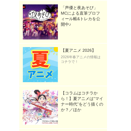
「声優と夜あそび」
MCによる直筆プロフ
ィール帳&トレカを公
開中♪
【夏アニメ 2026】
2026年春アニメの情報は
コチラで！
【コラムはコチラか
ら！】夏アニメは“マイ
ナー時代”をどう描くの
か？／ほか