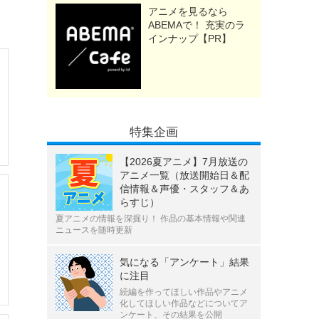
アニメを見るなら
ABEMAで！ 充実のラ
インナップ【PR】
特集企画
【2026夏アニメ】7月放送の
アニメ一覧（放送開始日＆配
信情報＆声優・スタッフ＆あ
らすじ）
夏アニメの情報を深掘り！ 作品の基本情報や関連
ニュースを随時更新
気になる「アンケート」結果
に注目
続編を作ってほしい作品やアニメ
化してほしい作品などについてア
ンケート、その結果を公開