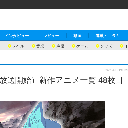
インタビュー
レビュー
動画
連載・コラム
ガ
ノベル
音楽
声優
ゲーム
グッズ
2023.3.10 Fri 16
月放送開始）新作アニメ一覧 48枚目