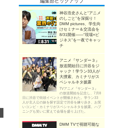
編集部ピックアップ
神谷浩史さんと“アニメ
のしごと”を深掘り！
DMM pictures、学生向
けセミナー＆交流会を
8/31開催――“現場×ビ
ジネス”を一夜でキャッ
チ
アニメ『サンダー３』
放送開始日に渋谷をジ
ャック！学ラン33人が
大捜索、カミナリがス
ペシャルネタ披露
TVアニメ『サンダー３』
の放送開始を記念し、7月8
日に渋谷で街頭イベントが開催された。学ラン33
人が主人公の妹を探す設定で渋谷を練り歩き、お笑
いコンビ・カミナリがスペシャルネタを披露。ハプ
ニングも笑いに変えて会場を盛り上げた。
DMM TVで視聴可能な