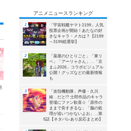
アニメニュースランキング
「宇宙戦艦ヤマト2199」人気
投票企画が開始！あたなの好
きなキャラ・メカは？【2199
～3199総選挙】
「薬屋のひとりごと」「東リ
ベ」「アーリャさん」…「京
まふ2026」コラボビジュアル
公開！グッズなどの最新情報
も
月
「攻殻機動隊」声優・久川
綾…だと!? 士郎作品のキャラ
登場にファン歓喜☆「原作の
ままで良すぎるな」「脳の処
理が追いつかないよお」…第
5話【ネタバレあり反応まとめ】