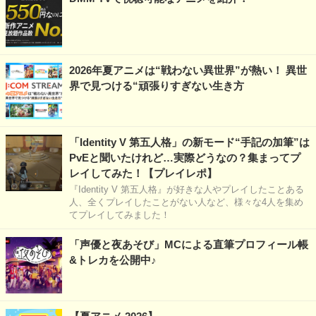
2026年夏アニメは“戦わない異世界”が熱い！ 異世
界で見つける“頑張りすぎない生き方
「Identity V 第五人格」の新モード“手記の加筆”は
PvEと聞いたけれど…実際どうなの？集まってプ
レイしてみた！【プレイレポ】
『Identity V 第五人格』が好きな人やプレイしたことある
人、全くプレイしたことがない人など、様々な4人を集め
てプレイしてみました！
「声優と夜あそび」MCによる直筆プロフィール帳
&トレカを公開中♪