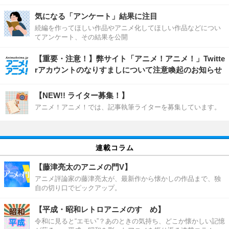
気になる「アンケート」結果に注目
続編を作ってほしい作品やアニメ化してほしい作品などについ
てアンケート、その結果を公開
【重要・注意！】弊サイト「アニメ！アニメ！」Twitte
rアカウントのなりすましについて注意喚起のお知らせ
【NEW!! ライター募集！】
アニメ！アニメ！では、記事執筆ライターを募集しています。
連載コラム
【藤津亮太のアニメの門V】
アニメ評論家の藤津亮太が、最新作から懐かしの作品まで、独
自の切り口でピックアップ。
【平成・昭和レトロアニメのすゝめ】
令和に見ると“エモい”？あのときの気持ち、どこか懐かしい記憶