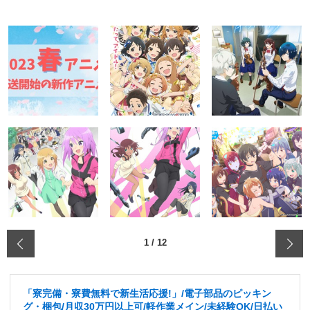
‹
1
/
12
「寮完備・寮費無料で新生活応援!」/電子部品のピッキン
グ・梱包/月収30万円以上可/軽作業メイン/未経験OK/日払い