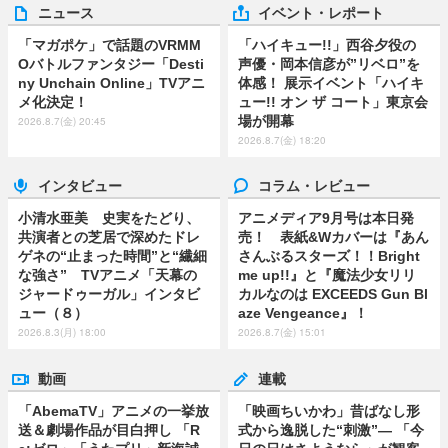
ニュース
イベント・レポート
「マガポケ」で話題のVRMM
「ハイキュー!!」西谷夕役の
Oバトルファンタジー「Desti
声優・岡本信彦が”リベロ”を
ny Unchain Online」TVアニ
体感！ 展示イベント「ハイキ
メ化決定！
ュー!! オン ザ コート」東京会
場が開幕
2026.8.7(金) 20:45
2026.8.7(金) 18:20
インタビュー
コラム・レビュー
小清水亜美 史実をたどり、
アニメディア9月号は本日発
共演者との芝居で深めたドレ
売！ 表紙&Wカバーは『あん
ゲネの“止まった時間”と“繊細
さんぶるスターズ！！Bright
な強さ” TVアニメ「天幕の
me up!!』と『魔法少女リリ
ジャードゥーガル」インタビ
カルなのは EXCEEDS Gun Bl
ュー（８）
aze Vengeance』！
2026.8.3(月) 18:00
2026.8.7(金) 15:01
動画
連載
「AbemaTV」アニメの一挙放
「映画ちいかわ」昔ばなし形
送＆劇場作品が目白押し 「R
式から逸脱した“刺激”― 「今