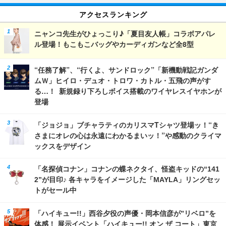
アクセスランキング
ニャンコ先生がひょっこり♪「夏目友人帳」コラボアパレ
ル登場！もこもこバッグやカーディガンなど全8型
“任務了解”、“行くよ、サンドロック”「新機動戦記ガンダ
ムＷ」ヒイロ・デュオ・トロワ・カトル・五飛の声がす
る…！ 新規録り下ろしボイス搭載のワイヤレスイヤホンが
登場
「ジョジョ」ブチャラティのカリスマTシャツ登場ッ！“き
さまにオレの心は永遠にわかるまいッ！”や感動のクライマ
ックスをデザイン
「名探偵コナン」コナンの蝶ネクタイ、怪盗キッドの“141
2”が目印♪ 各キャラをイメージした「MAYLA」リングセッ
トがセール中
「ハイキュー!!」西谷夕役の声優・岡本信彦が”リベロ”を
体感！ 展示イベント「ハイキュー!! オン ザ コート」東京