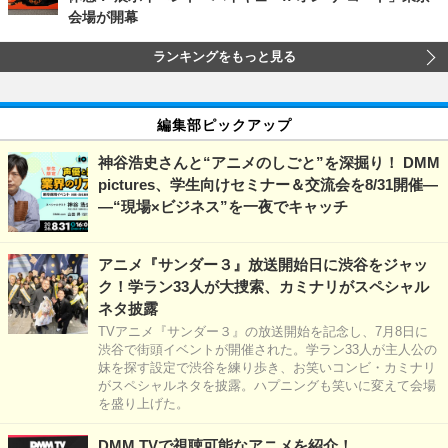
会場が開幕
ランキングをもっと見る
編集部ピックアップ
神谷浩史さんと“アニメのしごと”を深掘り！ DMM
pictures、学生向けセミナー＆交流会を8/31開催―
―“現場×ビジネス”を一夜でキャッチ
アニメ『サンダー３』放送開始日に渋谷をジャッ
ク！学ラン33人が大捜索、カミナリがスペシャル
ネタ披露
TVアニメ『サンダー３』の放送開始を記念し、7月8日に
渋谷で街頭イベントが開催された。学ラン33人が主人公の
妹を探す設定で渋谷を練り歩き、お笑いコンビ・カミナリ
がスペシャルネタを披露。ハプニングも笑いに変えて会場
を盛り上げた。
DMM TVで視聴可能なアニメを紹介！