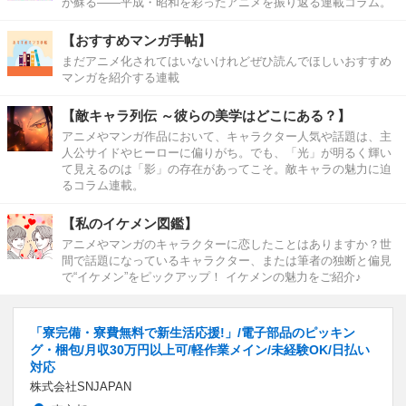
が蘇る――平成・昭和を彩ったアニメを振り返る連載コラム。
【おすすめマンガ手帖】
まだアニメ化されてはいないけれどぜひ読んでほしいおすすめ
マンガを紹介する連載
【敵キャラ列伝 ～彼らの美学はどこにある？】
アニメやマンガ作品において、キャラクター人気や話題は、主
人公サイドやヒーローに偏りがち。でも、「光」が明るく輝い
て見えるのは「影」の存在があってこそ。敵キャラの魅力に迫
るコラム連載。
【私のイケメン図鑑】
アニメやマンガのキャラクターに恋したことはありますか？世
間で話題になっているキャラクター、または筆者の独断と偏見
で“イケメン”をピックアップ！ イケメンの魅力をご紹介♪
「寮完備・寮費無料で新生活応援!」/電子部品のピッキン
グ・梱包/月収30万円以上可/軽作業メイン/未経験OK/日払い
対応
株式会社SNJAPAN