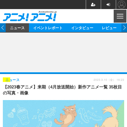
CL
ム
ニュース
イベントレポート
インタビュー
レビュー
ニュース
アニメ
映画/ドラマ
イベントレポート
マンガ
ノベル
アニメ
映画
インタビュー
音楽
声優
ライブ
舞台
スタッフ
声優
レビュー
2023.3.10（金） 16:23
ニュース
【2023春アニメ】来期（4月放送開始）新作アニメ一覧 35枚目
ゲーム
グッズ
海外イベント
ビジネス
俳優・タレント
アーティスト
アニメ
実写
動画
の写真・画像
イベント
海外
ビジネス
書評
イベント
アニメ
映画/ドラマ
連載・コラム
ゲーム
座談会
アニメ！アニメ！TV
ABEMA Cafe