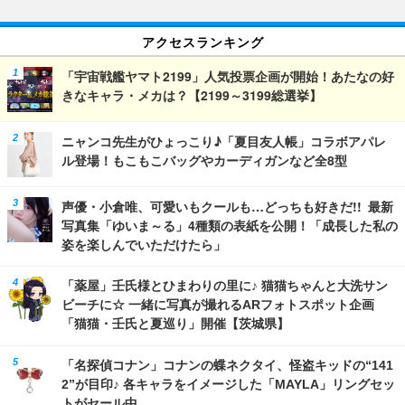
アクセスランキング
「宇宙戦艦ヤマト2199」人気投票企画が開始！あたなの好
きなキャラ・メカは？【2199～3199総選挙】
ニャンコ先生がひょっこり♪「夏目友人帳」コラボアパレ
ル登場！もこもこバッグやカーディガンなど全8型
声優・小倉唯、可愛いもクールも…どっちも好きだ!! 最新
写真集「ゆいま～る」4種類の表紙を公開！「成長した私の
姿を楽しんでいただけたら」
「薬屋」壬氏様とひまわりの里に♪ 猫猫ちゃんと大洗サン
ビーチに☆ 一緒に写真が撮れるARフォトスポット企画
「猫猫・壬氏と夏巡り」開催【茨城県】
「名探偵コナン」コナンの蝶ネクタイ、怪盗キッドの“141
2”が目印♪ 各キャラをイメージした「MAYLA」リングセッ
トがセール中