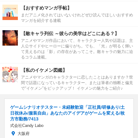
【おすすめマンガ手帖】
まだアニメ化されてはいないけれどぜひ読んでほしいおすすめ
マンガを紹介する連載
【敵キャラ列伝 ～彼らの美学はどこにある？】
アニメやマンガ作品において、キャラクター人気や話題は、主
人公サイドやヒーローに偏りがち。でも、「光」が明るく輝い
て見えるのは「影」の存在があってこそ。敵キャラの魅力に迫
るコラム連載。
【私のイケメン図鑑】
アニメやマンガのキャラクターに恋したことはありますか？世
間で話題になっているキャラクター、または筆者の独断と偏見
で“イケメン”をピックアップ！ イケメンの魅力をご紹介♪
ゲームシナリオテスター・未経験歓迎「正社員/研修あり/土
日祝休み/服装自由」あなたのアイデアがゲームを変える/枚
方市勤務/7413
式会社Candy Labo
大阪府