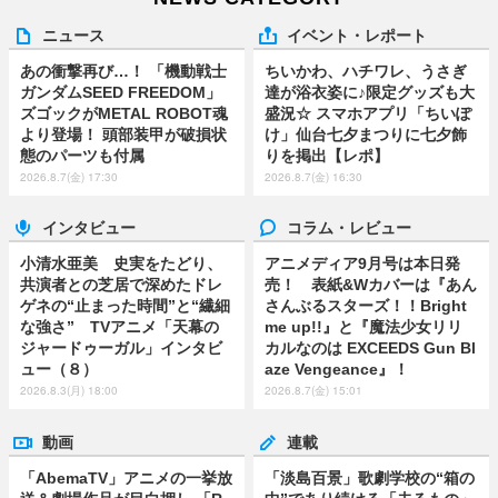
ニュース
イベント・レポート
あの衝撃再び…！ 「機動戦士
ちいかわ、ハチワレ、うさぎ
ガンダムSEED FREEDOM」
達が浴衣姿に♪限定グッズも大
ズゴックがMETAL ROBOT魂
盛況☆ スマホアプリ「ちいぽ
より登場！ 頭部装甲が破損状
け」仙台七夕まつりに七夕飾
態のパーツも付属
りを掲出【レポ】
2026.8.7(金) 17:30
2026.8.7(金) 16:30
インタビュー
コラム・レビュー
小清水亜美 史実をたどり、
アニメディア9月号は本日発
共演者との芝居で深めたドレ
売！ 表紙&Wカバーは『あん
ゲネの“止まった時間”と“繊細
さんぶるスターズ！！Bright
な強さ” TVアニメ「天幕の
me up!!』と『魔法少女リリ
ジャードゥーガル」インタビ
カルなのは EXCEEDS Gun Bl
ュー（８）
aze Vengeance』！
2026.8.3(月) 18:00
2026.8.7(金) 15:01
動画
連載
「AbemaTV」アニメの一挙放
「淡島百景」歌劇学校の“箱の