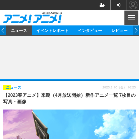
CL
ム
ニュース
イベントレポート
インタビュー
レビュー
ニュース
アニメ
映画/ドラマ
イベントレポート
マンガ
ノベル
アニメ
映画
インタビュー
音楽
声優
ライブ
舞台
スタッフ
声優
レビュー
2023.3.10（金） 16:23
ニュース
【2023春アニメ】来期（4月放送開始）新作アニメ一覧 7枚目の
ゲーム
グッズ
海外イベント
ビジネス
俳優・タレント
アーティスト
アニメ
実写
動画
写真・画像
イベント
海外
ビジネス
書評
イベント
アニメ
映画/ドラマ
連載・コラム
ゲーム
座談会
アニメ！アニメ！TV
ABEMA Cafe