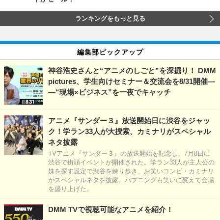
ランキングをもっと見る
編集部ピックアップ
神谷浩史さんと“アニメのしごと”を深掘り！ DMM
pictures、学生向けセミナー＆交流会を8/31開催―
―“現場×ビジネス”を一夜でキャッチ
アニメ『サンダー３』放送開始日に渋谷をジャッ
ク！学ラン33人が大捜索、カミナリがスペシャル
ネタ披露
TVアニメ『サンダー３』の放送開始を記念し、7月8日に
渋谷で街頭イベントが開催された。学ラン33人が主人公の
妹を探す設定で渋谷を練り歩き、お笑いコンビ・カミナリ
がスペシャルネタを披露。ハプニングも笑いに変えて会場
を盛り上げた。
DMM TVで視聴可能なアニメを紹介！