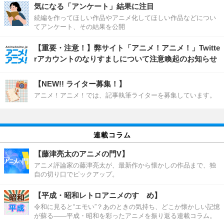
気になる「アンケート」結果に注目
続編を作ってほしい作品やアニメ化してほしい作品などについ
てアンケート、その結果を公開
【重要・注意！】弊サイト「アニメ！アニメ！」Twitte
rアカウントのなりすましについて注意喚起のお知らせ
【NEW!! ライター募集！】
アニメ！アニメ！では、記事執筆ライターを募集しています。
連載コラム
【藤津亮太のアニメの門V】
アニメ評論家の藤津亮太が、最新作から懐かしの作品まで、独
自の切り口でピックアップ。
【平成・昭和レトロアニメのすゝめ】
令和に見ると“エモい”？あのときの気持ち、どこか懐かしい記憶
が蘇る――平成・昭和を彩ったアニメを振り返る連載コラム。