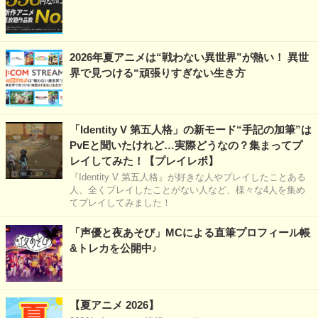
2026年夏アニメは“戦わない異世界”が熱い！ 異世
界で見つける“頑張りすぎない生き方
「Identity V 第五人格」の新モード“手記の加筆”は
PvEと聞いたけれど…実際どうなの？集まってプ
レイしてみた！【プレイレポ】
『Identity V 第五人格』が好きな人やプレイしたことある
人、全くプレイしたことがない人など、様々な4人を集め
てプレイしてみました！
「声優と夜あそび」MCによる直筆プロフィール帳
&トレカを公開中♪
【夏アニメ 2026】