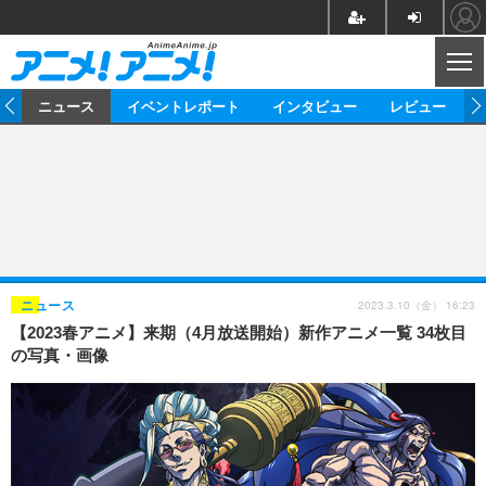
CL
ム
ニュース
イベントレポート
インタビュー
レビュー
ニュース
アニメ
映画/ドラマ
イベントレポート
マンガ
ノベル
アニメ
映画
インタビュー
音楽
声優
ライブ
舞台
スタッフ
声優
レビュー
2023.3.10（金） 16:23
ニュース
【2023春アニメ】来期（4月放送開始）新作アニメ一覧 34枚目
ゲーム
グッズ
海外イベント
ビジネス
俳優・タレント
アーティスト
アニメ
実写
動画
の写真・画像
イベント
海外
ビジネス
書評
イベント
アニメ
映画/ドラマ
連載・コラム
ゲーム
座談会
アニメ！アニメ！TV
ABEMA Cafe