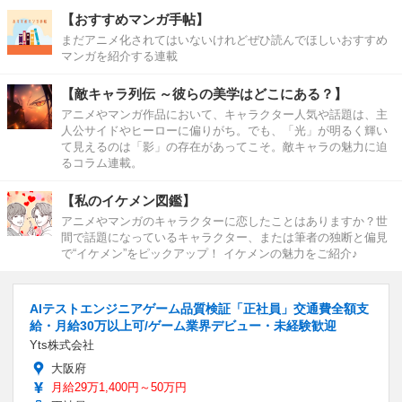
【おすすめマンガ手帖】
まだアニメ化されてはいないけれどぜひ読んでほしいおすすめ
マンガを紹介する連載
【敵キャラ列伝 ～彼らの美学はどこにある？】
アニメやマンガ作品において、キャラクター人気や話題は、主
人公サイドやヒーローに偏りがち。でも、「光」が明るく輝い
て見えるのは「影」の存在があってこそ。敵キャラの魅力に迫
るコラム連載。
【私のイケメン図鑑】
アニメやマンガのキャラクターに恋したことはありますか？世
間で話題になっているキャラクター、または筆者の独断と偏見
で“イケメン”をピックアップ！ イケメンの魅力をご紹介♪
AIテストエンジニアゲーム品質検証「正社員」交通費全額支
給・月給30万以上可/ゲーム業界デビュー・未経験歓迎
Yts株式会社
大阪府
月給29万1,400円～50万円