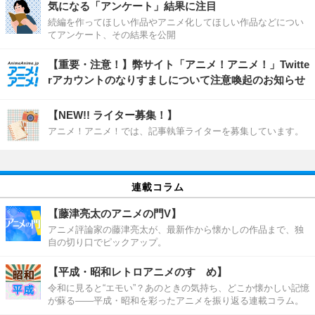
気になる「アンケート」結果に注目
続編を作ってほしい作品やアニメ化してほしい作品などについ
てアンケート、その結果を公開
【重要・注意！】弊サイト「アニメ！アニメ！」Twitte
rアカウントのなりすましについて注意喚起のお知らせ
【NEW!! ライター募集！】
アニメ！アニメ！では、記事執筆ライターを募集しています。
連載コラム
【藤津亮太のアニメの門V】
アニメ評論家の藤津亮太が、最新作から懐かしの作品まで、独
自の切り口でピックアップ。
【平成・昭和レトロアニメのすゝめ】
令和に見ると“エモい”？あのときの気持ち、どこか懐かしい記憶
が蘇る――平成・昭和を彩ったアニメを振り返る連載コラム。