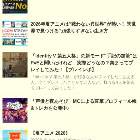
2026年夏アニメは“戦わない異世界”が熱い！ 異世
界で見つける“頑張りすぎない生き方
「Identity V 第五人格」の新モード“手記の加筆”は
PvEと聞いたけれど…実際どうなの？集まってプ
レイしてみた！【プレイレポ】
『Identity V 第五人格』が好きな人やプレイしたことある
人、全くプレイしたことがない人など、様々な4人を集め
てプレイしてみました！
「声優と夜あそび」MCによる直筆プロフィール帳
&トレカを公開中♪
【夏アニメ 2026】