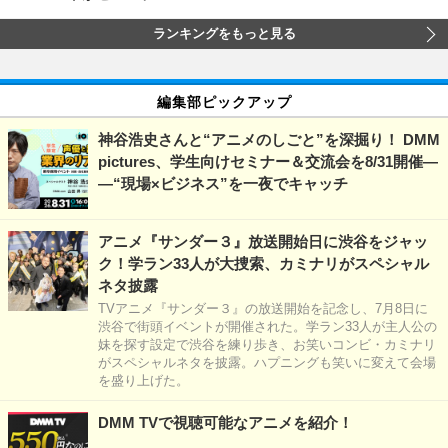
ランキングをもっと見る
編集部ピックアップ
神谷浩史さんと“アニメのしごと”を深掘り！ DMM
pictures、学生向けセミナー＆交流会を8/31開催―
―“現場×ビジネス”を一夜でキャッチ
アニメ『サンダー３』放送開始日に渋谷をジャッ
ク！学ラン33人が大捜索、カミナリがスペシャル
ネタ披露
TVアニメ『サンダー３』の放送開始を記念し、7月8日に
渋谷で街頭イベントが開催された。学ラン33人が主人公の
妹を探す設定で渋谷を練り歩き、お笑いコンビ・カミナリ
がスペシャルネタを披露。ハプニングも笑いに変えて会場
を盛り上げた。
DMM TVで視聴可能なアニメを紹介！