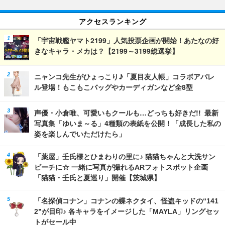
アクセスランキング
「宇宙戦艦ヤマト2199」人気投票企画が開始！あたなの好
きなキャラ・メカは？【2199～3199総選挙】
ニャンコ先生がひょっこり♪「夏目友人帳」コラボアパレ
ル登場！もこもこバッグやカーディガンなど全8型
声優・小倉唯、可愛いもクールも…どっちも好きだ!! 最新
写真集「ゆいま～る」4種類の表紙を公開！「成長した私の
姿を楽しんでいただけたら」
「薬屋」壬氏様とひまわりの里に♪ 猫猫ちゃんと大洗サン
ビーチに☆ 一緒に写真が撮れるARフォトスポット企画
「猫猫・壬氏と夏巡り」開催【茨城県】
「名探偵コナン」コナンの蝶ネクタイ、怪盗キッドの“141
2”が目印♪ 各キャラをイメージした「MAYLA」リングセッ
トがセール中