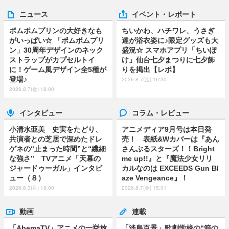
ニュース
イベント・レポート
ポムポムプリンの大好きなも
ちいかわ、ハチワレ、うさぎ
がいっぱい☆ 「ポムポムプリ
達が浴衣姿に♪限定グッズも大
ン」30周年デザインのネック
盛況☆ スマホアプリ「ちいぽ
ストラップがカプセルトイ
け」仙台七夕まつりに七夕飾
に！ゲーム風デザイン全5種が
りを掲出【レポ】
登場♪
2026.8.7(金) 16:30
2026.8.7(金) 18:00
インタビュー
コラム・レビュー
小清水亜美 史実をたどり、
アニメディア9月号は本日発
共演者との芝居で深めたドレ
売！ 表紙&Wカバーは『あん
ゲネの“止まった時間”と“繊細
さんぶるスターズ！！Bright
な強さ” TVアニメ「天幕の
me up!!』と『魔法少女リリ
ジャードゥーガル」インタビ
カルなのは EXCEEDS Gun Bl
ュー（８）
aze Vengeance』！
2026.8.3(月) 18:00
2026.8.7(金) 15:01
動画
連載
「AbemaTV」アニメの一挙放
「淡島百景」歌劇学校の“箱の