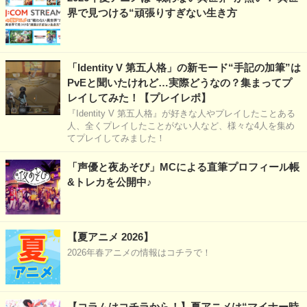
界で見つける“頑張りすぎない生き方
「Identity V 第五人格」の新モード“手記の加筆”は
PvEと聞いたけれど…実際どうなの？集まってプ
レイしてみた！【プレイレポ】
『Identity V 第五人格』が好きな人やプレイしたことある
人、全くプレイしたことがない人など、様々な4人を集め
てプレイしてみました！
「声優と夜あそび」MCによる直筆プロフィール帳
&トレカを公開中♪
【夏アニメ 2026】
2026年春アニメの情報はコチラで！
【コラムはコチラから！】夏アニメは“マイナー時