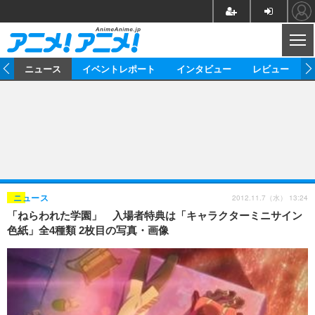
CL
ム
ニュース
イベントレポート
インタビュー
レビュー
ニュース
アニメ
映画/ドラマ
イベントレポート
マンガ
ノベル
アニメ
映画
インタビュー
音楽
声優
ライブ
舞台
スタッフ
声優
レビュー
2012.11.7（水） 13:24
ニュース
「ねらわれた学園」 入場者特典は「キャラクターミニサイン
ゲーム
グッズ
海外イベント
ビジネス
俳優・タレント
アーティスト
アニメ
実写
動画
色紙」全4種類 2枚目の写真・画像
イベント
海外
ビジネス
書評
イベント
アニメ
映画/ドラマ
連載・コラム
ゲーム
座談会
アニメ！アニメ！TV
ABEMA Cafe