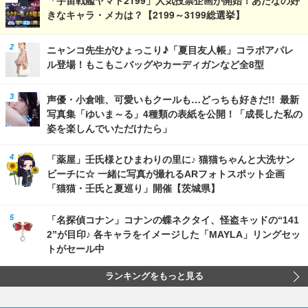
「宇宙戦艦ヤマト2199」人気投票企画が開始！あたなの好
きなキャラ・メカは？【2199～3199総選挙】
ニャンコ先生がひょっこり♪「夏目友人帳」コラボアパレ
ル登場！もこもこバッグやカーディガンなど全8型
声優・小倉唯、可愛いもクールも…どっちも好きだ!! 最新
写真集「ゆいま～る」4種類の表紙を公開！「成長した私の
姿を楽しんでいただけたら」
「薬屋」壬氏様とひまわりの里に♪ 猫猫ちゃんと大洗サン
ビーチに☆ 一緒に写真が撮れるARフォトスポット企画
「猫猫・壬氏と夏巡り」開催【茨城県】
「名探偵コナン」コナンの蝶ネクタイ、怪盗キッドの“141
2”が目印♪ 各キャラをイメージした「MAYLA」リングセッ
トがセール中
ランキングをもっと見る