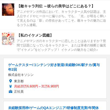
【敵キャラ列伝 ～彼らの美学はどこにある？】
アニメやマンガ作品において、キャラクター人気や話題は、主
人公サイドやヒーローに偏りがち。でも、「光」が明るく輝い
て見えるのは「影」の存在があってこそ。敵キャラの魅力に迫
るコラム連載。
【私のイケメン図鑑】
アニメやマンガのキャラクターに恋したことはありますか？世
間で話題になっているキャラクター、または筆者の独断と偏見
で“イケメン”をピックアップ！ イケメンの魅力をご紹介♪
ゲームテスター/コンテンツ好き歓迎/未経験OK/駅チカ/賞与
年2回
株式会社キソシン
東京都
月給20万6,600円～31万6,900円
正社員
未経験採用枠/ゲームのQAエンジニア/研修制度充実/年間休