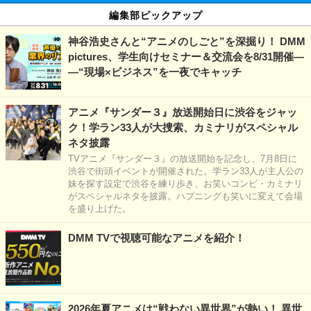
編集部ピックアップ
神谷浩史さんと“アニメのしごと”を深掘り！ DMM
pictures、学生向けセミナー＆交流会を8/31開催―
―“現場×ビジネス”を一夜でキャッチ
アニメ『サンダー３』放送開始日に渋谷をジャッ
ク！学ラン33人が大捜索、カミナリがスペシャル
ネタ披露
TVアニメ『サンダー３』の放送開始を記念し、7月8日に
渋谷で街頭イベントが開催された。学ラン33人が主人公の
妹を探す設定で渋谷を練り歩き、お笑いコンビ・カミナリ
がスペシャルネタを披露。ハプニングも笑いに変えて会場
を盛り上げた。
DMM TVで視聴可能なアニメを紹介！
2026年夏アニメは“戦わない異世界”が熱い！ 異世