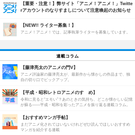
【重要・注意！】弊サイト「アニメ！アニメ！」Twitte
rアカウントのなりすましについて注意喚起のお知らせ
【NEW!! ライター募集！】
アニメ！アニメ！では、記事執筆ライターを募集しています。
連載コラム
【藤津亮太のアニメの門V】
アニメ評論家の藤津亮太が、最新作から懐かしの作品まで、独
自の切り口でピックアップ。
【平成・昭和レトロアニメのすゝめ】
令和に見ると“エモい”？あのときの気持ち、どこか懐かしい記憶
が蘇る――平成・昭和を彩ったアニメを振り返る連載コラム。
【おすすめマンガ手帖】
まだアニメ化されてはいないけれどぜひ読んでほしいおすすめ
マンガを紹介する連載