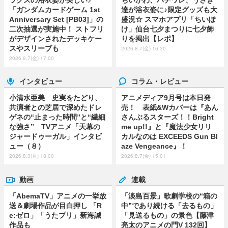
「ガンダムカードゲーム 1st
達が浴衣姿に♪限定グッズも大
Anniversary Set [PB03]」の
盛況☆ スマホアプリ「ちいぽ
二次抽選が実施中！ ストフリ
け」仙台七夕まつりに七夕飾
がデザインされたデッキケー
りを掲出【レポ】
スやスリーブも
2026.8.7(金) 16:30
2026.8.7(金) 17:00
インタビュー
コラム・レビュー
小清水亜美 史実をたどり、
アニメディア9月号は本日発
共演者との芝居で深めたドレ
売！ 表紙&Wカバーは『あん
ゲネの“止まった時間”と“繊細
さんぶるスターズ！！Bright
な強さ” TVアニメ「天幕の
me up!!』と『魔法少女リリ
ジャードゥーガル」インタビ
カルなのは EXCEEDS Gun Bl
ュー（８）
aze Vengeance』！
2026.8.3(月) 18:00
2026.8.7(金) 15:01
動画
連載
「AbemaTV」アニメの一挙放
「淡島百景」歌劇学校の“箱の
送＆劇場作品が目白押し 「R
中”であり続ける「去るもの」
e:ゼロ」「うたプリ」新海誠
「見送るもの」の景色【藤津
作品も
亮太のアニメの門V 132回】