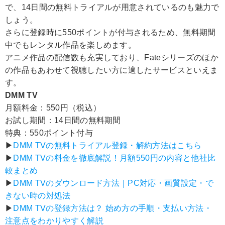
で、14日間の無料トライアルが用意されているのも魅力で
しょう。
さらに登録時に550ポイントが付与されるため、無料期間
中でもレンタル作品を楽しめます。
アニメ作品の配信数も充実しており、Fateシリーズのほか
の作品もあわせて視聴したい方に適したサービスといえま
す。
DMM TV
月額料金：550円（税込）
お試し期間：14日間の無料期間
特典：550ポイント付与
▶︎
DMM TVの無料トライアル登録・解約方法はこちら
▶︎
DMM TVの料金を徹底解説！月額550円の内容と他社比
較まとめ
▶︎
DMM TVのダウンロード方法｜PC対応・画質設定・で
きない時の対処法
▶︎
DMM TVの登録方法は？ 始め方の手順・支払い方法・
注意点をわかりやすく解説