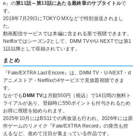
e』の
第11話～第13話にあたる最終章のサブタイトル
で
す。
2018年7月29日にTOKYO MXなどで特別放送されまし
た。
動画配信サービスでは本編に含まれる形で視聴できます。
Netflixではシーズン2として、DMM TVやU-NEXTでは第1
1話以降として収録されています。
まとめ
『Fate/EXTRA Last Encore』は、DMM TV・U-NEXT・d
アニメストア・Netflixの4サービスで見放題視聴できま
す。
なかでも
DMM TV
は月額550円（税込）で14日間の無料ト
ライアルがあり、登録時に550ポイントも付与されるため
お得に視聴を始められます。
2025年10月にはBS11での再放送も行われ、2026年には原
作ゲームのリメイク『Fate/EXTRA Record』の発売も控
えるなど、改めて注目が集まっている作品です。