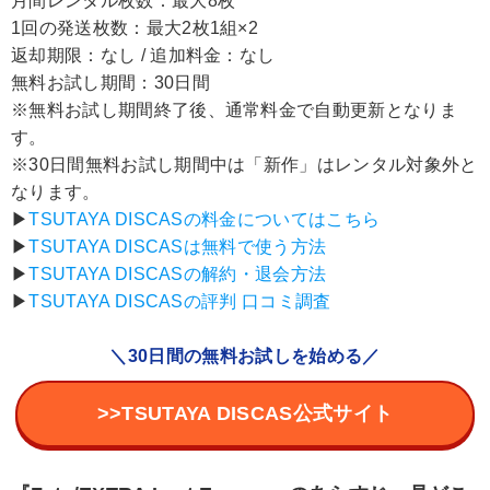
月間レンタル枚数：最大8枚
1回の発送枚数：最大2枚1組×2
返却期限：なし / 追加料金：なし
無料お試し期間：30日間
※無料お試し期間終了後、通常料金で自動更新となりま
す。
※30日間無料お試し期間中は「新作」はレンタル対象外と
なります。
▶︎
TSUTAYA DISCASの料金についてはこちら
▶︎
TSUTAYA DISCASは無料で使う方法
▶︎
TSUTAYA DISCASの解約・退会方法
▶︎
TSUTAYA DISCASの評判 口コミ調査
＼30日間の無料お試しを始める／
>>TSUTAYA DISCAS公式サイト