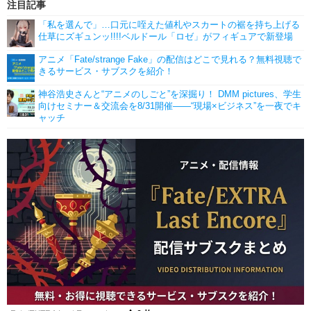
注目記事
「私を選んで」…口元に咥えた値札やスカートの裾を持ち上げる
仕草にズギュンッ!!!!ベルドール「ロゼ」がフィギュアで新登場
アニメ「Fate/strange Fake」の配信はどこで見れる？無料視聴で
きるサービス・サブスクを紹介！
神谷浩史さんと“アニメのしごと”を深掘り！ DMM pictures、学生
向けセミナー＆交流会を8/31開催――“現場×ビジネス”を一夜でキ
ャッチ