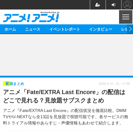
CL
ホーム
ニュース
イベントレポート
インタビュー
レビュ
ニュース
アニメ
映画/ドラマ
イベントレポート
マンガ
ノベル
アニメ
映画
インタビュー
音楽
声優
ライブ
舞台
スタッフ
声優
レビュー
2026.5.12（火）11:56
配信まとめ
アニメ「Fate/EXTRA Last Encore」の配信は
ゲーム
グッズ
海外イベント
ビジネス
俳優・タレント
アーティスト
アニメ
実写
動画
どこで見れる？見放題サブスクまとめ
イベント
海外
ビジネス
書評
イベント
アニメ
映画/ドラマ
連載・コラム
アニメ『Fate/EXTRA Last Encore』の配信状況を徹底比較。DMM
TVやU-NEXTなら全13話を見放題で視聴可能です。各サービスの無
ゲーム
座談会
アニメ！アニメ！TV
ABEMA Cafe
料トライアル情報やあらすじ・声優情報もあわせて紹介します。