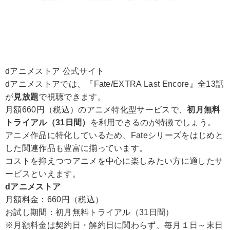
dアニメストア 公式サイト
dアニメストアでは、『Fate/EXTRA Last Encore』全13話
が
見放題
で視聴できます。
月額660円（税込）のアニメ特化型サービスで、
初月無料
トライアル（31日間）
を利用できるのが特徴でしょう。
アニメ作品に特化しているため、Fateシリーズをはじめと
した関連作品も豊富に揃っています。
コストを抑えつつアニメを中心に楽しみたい方に適したサ
ービスといえます。
dアニメストア
月額料金：660円（税込）
お試し期間：初月無料トライアル（31日間）
※月額料金は契約日・解約日に関わらず、毎月１日～末日