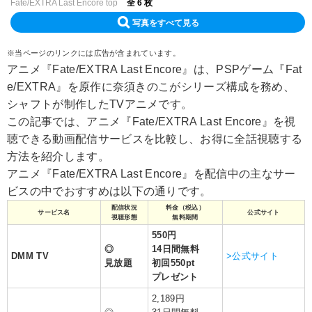
Fate/EXTRA Last Encore top
全 6 枚
写真をすべて見る
※当ページのリンクには広告が含まれています。
アニメ『Fate/EXTRA Last Encore』は、PSPゲーム『Fat
e/EXTRA』を原作に奈須きのこがシリーズ構成を務め、
シャフトが制作したTVアニメです。
この記事では、アニメ『Fate/EXTRA Last Encore』を視
聴できる動画配信サービスを比較し、お得に全話視聴する
方法を紹介します。
アニメ『Fate/EXTRA Last Encore』を配信中の主なサー
ビスの中でおすすめは以下の通りです。
配信状況
料金（税込）
サービス名
公式サイト
視聴形態
無料期間
550円
◎
14日間無料
DMM TV
>公式サイト
見放題
初回550pt
プレゼント
2,189円