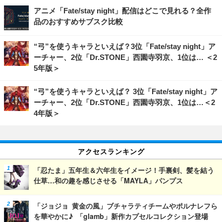
アニメ「Fate/stay night」配信はどこで見れる？全作
品のおすすめサブスク比較
“弓”を使うキャラといえば？3位「Fate/stay night」ア
ーチャー、2位「Dr.STONE」西園寺羽京、1位は… ＜2
5年版＞
“弓”を使うキャラといえば？ 3位「Fate/stay night」ア
ーチャー、2位「Dr.STONE」西園寺羽京、1位は…＜2
4年版＞
アクセスランキング
「忍たま」五年生＆六年生をイメージ！手裏剣、髪を結う
仕草…和の趣を感じさせる「MAYLA」パンプス
「ジョジョ 黄金の風」ブチャラティチームやポルナレフら
を華やかに♪ 「glamb」新作カプセルコレクション登場