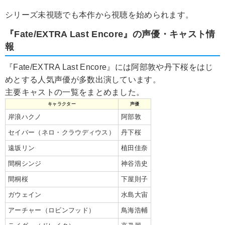
シリーズ未視聴でも本作から視聴を始められます。
『Fate/EXTRA Last Encore』の声優・キャスト情
報
『Fate/EXTRA Last Encore』には阿部敦や丹下桜をはじ
めとする人気声優が多数出演しています。
主要キャストの一覧をまとめました。
キャラクター
声優
岸浪ハクノ
阿部敦
セイバー（ネロ・クラウディウス）
丹下桜
遠坂リン
植田佳奈
間桐シンジ
神谷浩史
間桐桜
下屋則子
ガウェイン
水島大宙
アーチャー（ロビンフッド）
鳥海浩輔