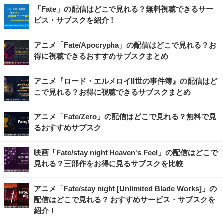
「Fate」の配信はどこで見れる？無料視聴できるサー
ビス・サブスクを紹介！
アニメ「Fate/Apocrypha」の配信はどこで見れる？お
得に視聴できるおすすめサブスクまとめ
アニメ『ロード・エルメロイII世の事件簿』の配信はど
こで見れる？お得に視聴できるサブスクまとめ
アニメ「Fate/Zero」の配信はどこで見れる？無料で見
るおすすめサブスク
映画「Fate/stay night Heaven's Feel」の配信はどこで
見れる？三部作をお得に見るサブスクを比較
アニメ「Fate/stay night [Unlimited Blade Works]」の
配信はどこで見れる？ おすすめサービス・サブスクを
紹介！