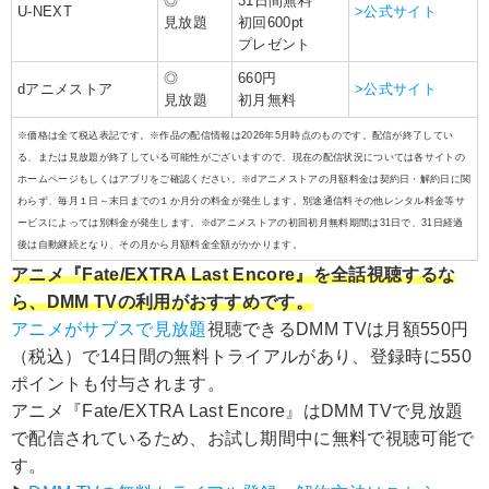
◎
31日間無料
U-NEXT
>公式サイト
見放題
初回600pt
プレゼント
◎
660円
dアニメストア
>公式サイト
見放題
初月無料
※価格は全て税込表記です。※作品の配信情報は2026年5月時点のものです。配信が終了してい
る、または見放題が終了している可能性がございますので、現在の配信状況については各サイトの
ホームページもしくはアプリをご確認ください。※dアニメストアの月額料金は契約日・解約日に関
わらず、毎月１日～末日までの１か月分の料金が発生します。別途通信料その他レンタル料金等サ
ービスによっては別料金が発生します。※dアニメストアの初回初月無料期間は31日で、31日経過
後は自動継続となり、その月から月額料金全額がかかります。
アニメ『Fate/EXTRA Last Encore』を全話視聴するな
ら、DMM TVの利用がおすすめです。
アニメがサブスで見放題
視聴できるDMM TVは月額550円
（税込）で14日間の無料トライアルがあり、登録時に550
ポイントも付与されます。
アニメ『Fate/EXTRA Last Encore』はDMM TVで見放題
で配信されているため、お試し期間中に無料で視聴可能で
す。