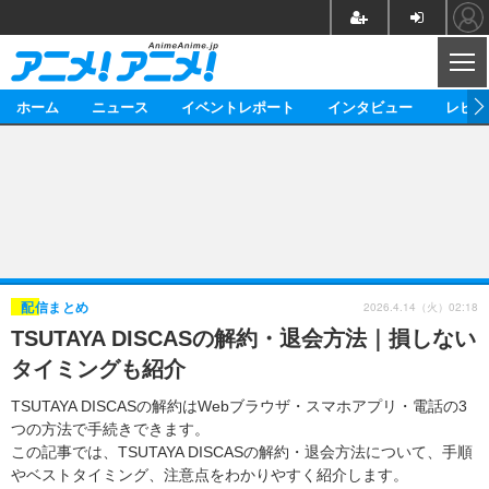
CL
ホーム
ニュース
イベントレポート
インタビュー
レビュ
ニュース
アニメ
映画/ドラマ
イベントレポート
マンガ
ノベル
アニメ
映画
インタビュー
音楽
声優
ライブ
舞台
スタッフ
声優
レビュー
2026.4.14（火）02:18
配信まとめ
TSUTAYA DISCASの解約・退会方法｜損しない
ゲーム
グッズ
海外イベント
ビジネス
俳優・タレント
アーティスト
アニメ
実写
動画
タイミングも紹介
イベント
海外
ビジネス
書評
イベント
アニメ
映画/ドラマ
連載・コラム
TSUTAYA DISCASの解約はWebブラウザ・スマホアプリ・電話の3
つの方法で手続きできます。
ゲーム
座談会
アニメ！アニメ！TV
ABEMA Cafe
この記事では、TSUTAYA DISCASの解約・退会方法について、手順
やベストタイミング、注意点をわかりやすく紹介します。