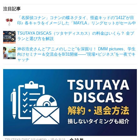
注目記事
「名探偵コナン」コナンの蝶ネクタイ、怪盗キッドの“1412”が目
印♪ 各キャラをイメージした「MAYLA」リングセットがセール中
TSUTAYA DISCAS（ツタヤディスカス）の料金はいくら？ 全プ
ランと選び方を解説
神谷浩史さんと“アニメのしごと”を深掘り！ DMM pictures、学生
向けセミナー＆交流会を8/31開催――“現場×ビジネス”を一夜でキ
ャッチ