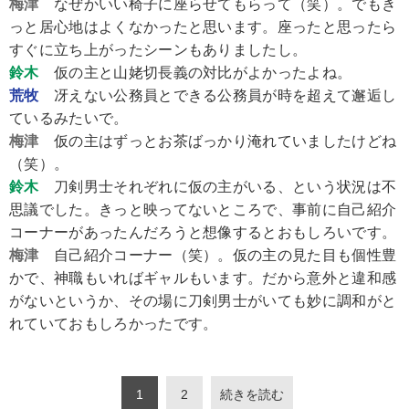
梅津
なぜかいい椅子に座らせてもらって（笑）。でもき
っと居心地はよくなかったと思います。座ったと思ったら
すぐに立ち上がったシーンもありましたし。
鈴木
仮の主と山姥切長義の対比がよかったよね。
荒牧
冴えない公務員とできる公務員が時を超えて邂逅し
ているみたいで。
梅津
仮の主はずっとお茶ばっかり淹れていましたけどね
（笑）。
鈴木
刀剣男士それぞれに仮の主がいる、という状況は不
思議でした。きっと映ってないところで、事前に自己紹介
コーナーがあったんだろうと想像するとおもしろいです。
梅津
自己紹介コーナー（笑）。仮の主の見た目も個性豊
かで、神職もいればギャルもいます。だから意外と違和感
がないというか、その場に刀剣男士がいても妙に調和がと
れていておもしろかったです。
1
2
続きを読む