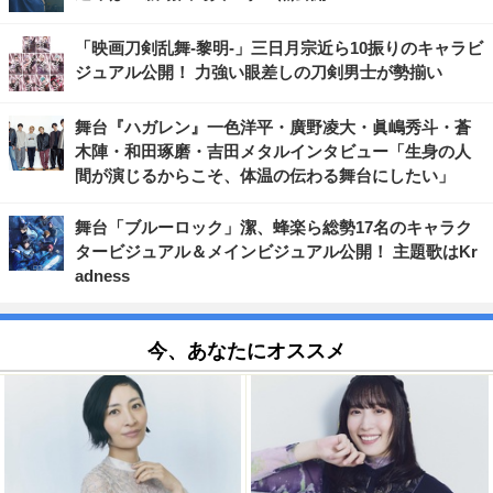
「映画刀剣乱舞-黎明-」三日月宗近ら10振りのキャラビ
ジュアル公開！ 力強い眼差しの刀剣男士が勢揃い
舞台『ハガレン』一色洋平・廣野凌大・眞嶋秀斗・蒼
木陣・和田琢磨・吉田メタルインタビュー「生身の人
間が演じるからこそ、体温の伝わる舞台にしたい」
舞台「ブルーロック」潔、蜂楽ら総勢17名のキャラク
タービジュアル＆メインビジュアル公開！ 主題歌はKr
adness
今、あなたにオススメ