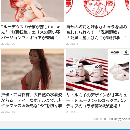
“ルーデウスの子猫がほしいにゃ
自分の名前と好きなキャラを組み
ん”「無職転生」エリスの添い寝
合わせられる！ 「呪術廻戦」
バージョンフィギュアが登場！
「死滅回游」はんこが銀行印に！
猫耳＆ネグリジェの圧倒的破壊力
虎杖悠仁、乙骨憂太ら16キャラ追
2026.7.20
2026.8.6
加で全104種
声優・井口裕香、大自然の水着姿
リトルミイのデザインが甘辛キュ
からムーディーなホテルまで…♪
ート♪ ムーミン×ルコックスポル
グラマラス＆妖艶な“今”を切り取
ティフのコラボ第3弾が登場！
り！3冊目写真集が発売中
2026.7.15
2026.8.9
Recommended by