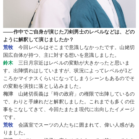
――作中でご自身が演じた刀剣男士のレベルなどは、どの
ように解釈して演じましたか？
荒牧
今回レベルはそこまで意識しなかったです。山姥切
国広自体が持つ、主に対する想いを意識しました。
鈴木
三日月宗近はレベルの変動が大きかったと思いま
す。出陣慣れはしていますが、状況によってレベルが1ど
ころかマイナスくらいになってしまうシーンもあるのでそ
の変動を演技に落とし込みました。
梅津
山姥切長義は「時の政府」の権限で出陣しているの
で、わりと手練れだと解釈しました。これまでも多くの仕
事をこなしてきて、今回たまたま現代に出向したイメージ
です。
荒牧
会議室でスーツの人たちに囲まれて、偉い人感があ
りました。