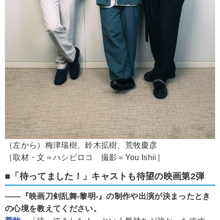
（左から）梅津瑞樹、鈴木拡樹、荒牧慶彦
［取材・文＝ハシビロコ 撮影＝You Ishii］
■「待ってました！」キャストも待望の映画第2弾
――『映画刀剣乱舞-黎明-』の制作や出演が決まったとき
の心境を教えてください。