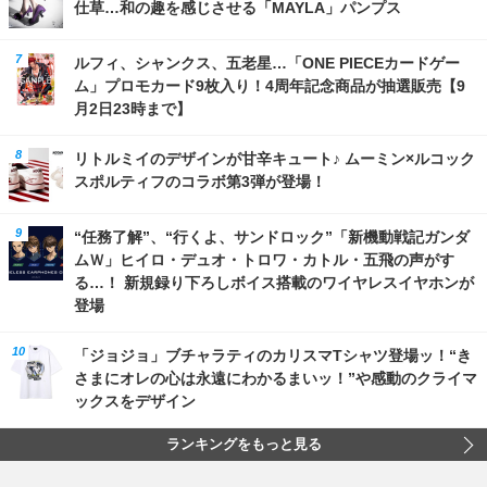
仕草…和の趣を感じさせる「MAYLA」パンプス
ルフィ、シャンクス、五老星…「ONE PIECEカードゲー
ム」プロモカード9枚入り！4周年記念商品が抽選販売【9
月2日23時まで】
リトルミイのデザインが甘辛キュート♪ ムーミン×ルコック
スポルティフのコラボ第3弾が登場！
“任務了解”、“行くよ、サンドロック”「新機動戦記ガンダ
ムＷ」ヒイロ・デュオ・トロワ・カトル・五飛の声がす
る…！ 新規録り下ろしボイス搭載のワイヤレスイヤホンが
登場
「ジョジョ」ブチャラティのカリスマTシャツ登場ッ！“き
さまにオレの心は永遠にわかるまいッ！”や感動のクライマ
ックスをデザイン
ランキングをもっと見る