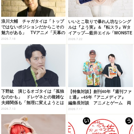
浪川大輔 チャガタイは「トップ
いいとこ取りで暴れん坊なシング
ではないポジションだからこその
ルは『よう実』＆『転スラ』Wタ
魅力がある」 TVアニメ「天幕の
イアップ―藍井エイル「MONSTE
ジャードゥーガル」インタビュー
R/絵空事」リリース記念インタビ
2026.7.18
2026.7.22
（７）
ュー
下野紘 演じるオゴタイは「孤独
【特集対談】創刊40年『週刊ファ
なのかも」 ドレゲネとの複雑な
ミ通』×45年『アニメディア』
夫婦関係も「無理に変えようとは
編集長対談 アニメとゲーム 両
しない」TVアニメ「天幕のジャー
誌の歩みが語る“雑誌の今”
2026.7.13
2026.7.17
ドゥーガル」インタビュー（５）