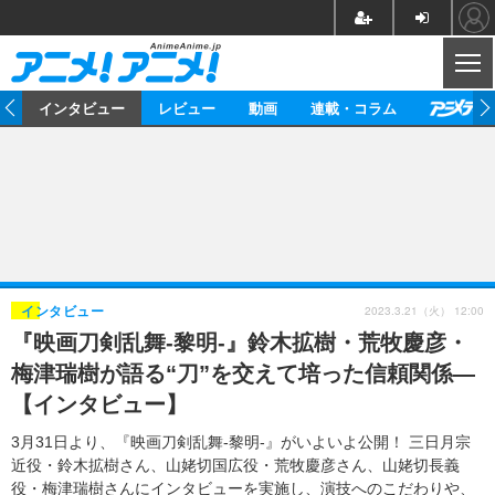
CL
ト
インタビュー
レビュー
動画
連載・コラム
ニュース
アニメ
映画/ドラマ
イベントレポート
マンガ
ノベル
アニメ
映画
インタビュー
音楽
声優
ライブ
舞台
スタッフ
声優
レビュー
2023.3.21（火） 12:00
インタビュー
『映画刀剣乱舞-黎明-』鈴木拡樹・荒牧慶彦・
ゲーム
グッズ
海外イベント
ビジネス
俳優・タレント
アーティスト
アニメ
実写
動画
梅津瑞樹が語る“刀”を交えて培った信頼関係―
イベント
海外
ビジネス
書評
イベント
アニメ
映画/ドラマ
連載・コラム
【インタビュー】
ゲーム
座談会
アニメ！アニメ！TV
ABEMA Cafe
3月31日より、『映画刀剣乱舞-黎明-』がいよいよ公開！ 三日月宗
近役・鈴木拡樹さん、山姥切国広役・荒牧慶彦さん、山姥切長義
役・梅津瑞樹さんにインタビューを実施し、演技へのこだわりや、