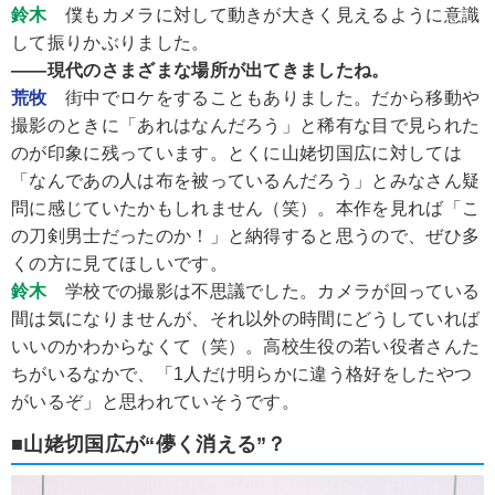
鈴木
僕もカメラに対して動きが大きく見えるように意識
して振りかぶりました。
――現代のさまざまな場所が出てきましたね。
荒牧
街中でロケをすることもありました。だから移動や
撮影のときに「あれはなんだろう」と稀有な目で見られた
のが印象に残っています。とくに山姥切国広に対しては
「なんであの人は布を被っているんだろう」とみなさん疑
問に感じていたかもしれません（笑）。本作を見れば「こ
の刀剣男士だったのか！」と納得すると思うので、ぜひ多
くの方に見てほしいです。
鈴木
学校での撮影は不思議でした。カメラが回っている
間は気になりませんが、それ以外の時間にどうしていれば
いいのかわからなくて（笑）。高校生役の若い役者さんた
ちがいるなかで、「1人だけ明らかに違う格好をしたやつ
がいるぞ」と思われていそうです。
■山姥切国広が“儚く消える”？