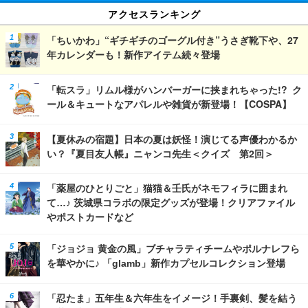
アクセスランキング
「ちいかわ」“ギチギチのゴーグル付き”うさぎ靴下や、27
年カレンダーも！新作アイテム続々登場
「転スラ」リムル様がハンバーガーに挟まれちゃった!? ク
ール＆キュートなアパレルや雑貨が新登場！【COSPA】
【夏休みの宿題】日本の夏は妖怪！演じてる声優わかるか
い？『夏目友人帳』ニャンコ先生＜クイズ 第2回＞
「薬屋のひとりごと」猫猫＆壬氏がネモフィラに囲まれ
て…♪ 茨城県コラボの限定グッズが登場！クリアファイル
やポストカードなど
「ジョジョ 黄金の風」ブチャラティチームやポルナレフら
を華やかに♪ 「glamb」新作カプセルコレクション登場
「忍たま」五年生＆六年生をイメージ！手裏剣、髪を結う