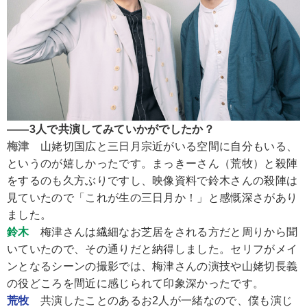
――3人で共演してみていかがでしたか？
梅津
山姥切国広と三日月宗近がいる空間に自分もいる、
というのが嬉しかったです。まっきーさん（荒牧）と殺陣
をするのも久方ぶりですし、映像資料で鈴木さんの殺陣は
見ていたので「これが生の三日月か！」と感慨深さがあり
ました。
鈴木
梅津さんは繊細なお芝居をされる方だと周りから聞
いていたので、その通りだと納得しました。セリフがメイ
ンとなるシーンの撮影では、梅津さんの演技や山姥切長義
の役どころを間近に感じられて印象深かったです。
荒牧
共演したことのあるお2人が一緒なので、僕も演じ