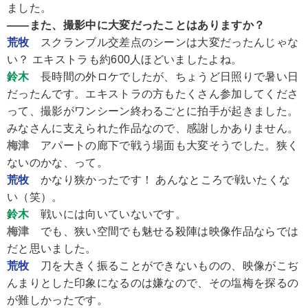
ました。
――また、撮影中に大変だったことはありますか？
荒牧
スクランブル交差点のシーンは大変だったんじゃな
い？ エキストラも約600人ほどいましたよね。
鈴木
長時間の外ロケでしたが、ちょうど日照りで暑い日
だったんです。エキストラの方もたくさん参加してくださ
って、撮影がワンシーン終わるごとに拍手が起きました。
みなさんに支えられた作品なので、感謝しかありません。
梅津
アパートの廊下で戦う場面も大変そうでした。狭く
ないのかな、って。
荒牧
かなり狭かったです！ あんなところで戦いたくな
い（笑）。
鈴木
戦いには向いていないです。
梅津
でも、狭い空間でも魅せる殺陣は映像作品ならでは
だと思いました。
荒牧
刀を大きく振ることができないものの、映像がこぢ
んまりとした印象になるのは嫌なので、その塩梅を探るの
が難しかったです。