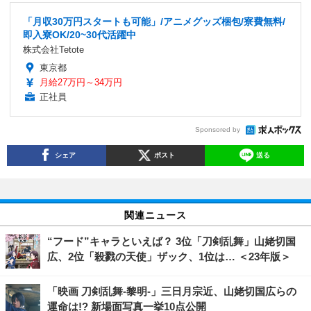
「月収30万円スタートも可能」/アニメグッズ梱包/寮費無料/
即入寮OK/20~30代活躍中
株式会社Tetote
東京都
月給27万円～34万円
正社員
Sponsored by
シェア
ポスト
送る
関連ニュース
“フード”キャラといえば？ 3位「刀剣乱舞」山姥切国
広、2位「殺戮の天使」ザック、1位は… ＜23年版＞
「映画 刀剣乱舞-黎明-」三日月宗近、山姥切国広らの
運命は!? 新場面写真一挙10点公開