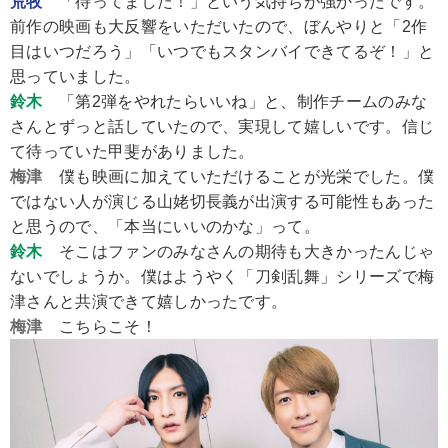
荒牧
「待ってました！」という気持ちが強かったです。
前作の映画も大反響をいただいたので、ぼんやりと「2作
目はいつだろう」「いつでもスタンバイできてるぞ！」と
思っていました。
鈴木
「第2弾をやれたらいいね」と、制作チームのみな
さんとずっと話していたので、実現して嬉しいです。信じ
て待っていた甲斐がありました。
梅津
僕も映画に加えていただけることが光栄でした。僕
ではない人が演じる山姥切長義が出演する可能性もあった
と思うので、「本当にいいのかな」って。
鈴木
そこはファンのみなさんの期待も大きかったんじゃ
ないでしょうか。僕はようやく「刀剣乱舞」シリーズで梅
津さんと共演できて嬉しかったです。
梅津
こちらこそ！