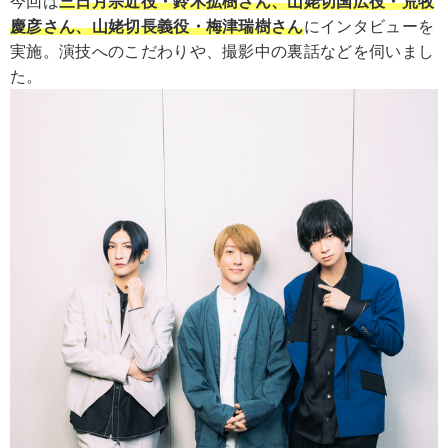
今回は
三日月宗近役・鈴木拡樹さん、山姥切国広役・荒牧
慶彦さん、山姥切長義役・梅津瑞樹さん
にインタビューを
実施。演技へのこだわりや、撮影中の裏話などを伺いまし
た。