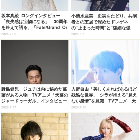
坂本真綾 ロングインタビュー
小清水亜美 史実をたどり、共演
「喪失感は宝物になる」 30周年
者との芝居で深めたドレゲネ
を終えて語る、「Fate/Grand Or
の“止まった時間”と“繊細な強
der」11年の軌跡とベストアルバ
さ” TVアニメ「天幕のジャード
2026.7.29
2026.8.3
ム「余韻」
ゥーガル」インタビュー（９）
野島健児 ジュチは内に秘めた葛
入野自由「美しくあればあるほど
藤がある人物 TVアニメ「天幕の
残酷な世界」 シラが抱える“見え
ジャードゥーガル」インタビュー
ない感情”を意識 TVアニメ「天
（６）
幕のジャードゥーガル」インタビ
2026.7.17
2026.7.10
ュー（４）