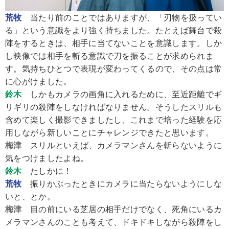
荒牧
当たり前のことではありますが、「刃物を扱ってい
る」という意識をより強く持ちました。たとえば舞台で殺
陣をするときは、相手に当てないことを意識します。しか
し映像では相手を斬る意識で刀を振ることが求められま
す。気持ちひとつで表現が変わってくるので、その点は常
に心がけました。
鈴木
しかもカメラの画角に入れるために、至近距離でギ
リギリの殺陣をしなければなりません。そうしたスリルも
含めて楽しく撮影できましたし、これまで培った経験を応
用しながら新しいことにチャレンジできたと思います。
梅津
スリルといえば、カメラマンさんを斬らないように
気をつけましたよね。
鈴木
たしかに！
荒牧
振りかぶったときにカメラに当たらないようにしな
いと、とか。
梅津
目の前にいる芝居の相手だけでなく、死角にいるカ
メラマンさんのことも考えて、ドキドキしながら殺陣をし