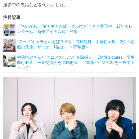
撮影中の裏話などを伺いました。
注目記事
「ちいかわ」“ギチギチのゴーグル付き”うさぎ靴下や、27年カレ
ンダーも！新作アイテム続々登場
“フード”キャラといえば？ 3位「刀剣乱舞」山姥切国広、2位「殺
戮の天使」ザック、1位は… ＜23年版＞
神谷浩史さんと“アニメのしごと”を深掘り！ DMM pictures、学生
向けセミナー＆交流会を8/31開催――“現場×ビジネス”を一夜でキ
ャッチ