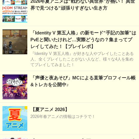
2026年夏アニメは“戦わない異世界”が熱い！ 異世
界で見つける“頑張りすぎない生き方
「Identity V 第五人格」の新モード“手記の加筆”は
PvEと聞いたけれど…実際どうなの？集まってプ
レイしてみた！【プレイレポ】
『Identity V 第五人格』が好きな人やプレイしたことある
人、全くプレイしたことがない人など、様々な4人を集め
てプレイしてみました！
「声優と夜あそび」MCによる直筆プロフィール帳
&トレカを公開中♪
【夏アニメ 2026】
2026年春アニメの情報はコチラで！