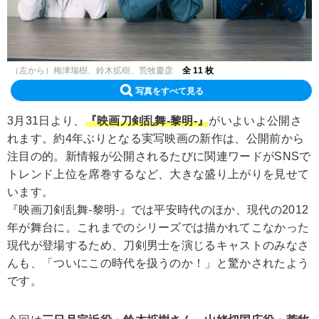
（左から）梅津瑞樹、鈴木拡樹、荒牧慶彦
全 11 枚
写真をすべて見る
3月31日より、
『映画刀剣乱舞-黎明-』
がいよいよ公開さ
れます。約4年ぶりとなる実写映画の新作は、公開前から
注目の的。新情報が公開されるたびに関連ワードがSNSで
トレンド上位を席巻するなど、大きな盛り上がりを見せて
います。
『映画刀剣乱舞-黎明-』では平安時代のほか、現代の2012
年が舞台に。これまでのシリーズでは描かれてこなかった
現代が登場するため、刀剣男士を演じるキャストのみなさ
んも、「ついにこの時代を扱うのか！」と驚かされたよう
です。