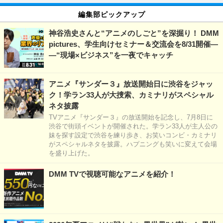
編集部ピックアップ
神谷浩史さんと“アニメのしごと”を深掘り！ DMM
pictures、学生向けセミナー＆交流会を8/31開催―
―“現場×ビジネス”を一夜でキャッチ
アニメ『サンダー３』放送開始日に渋谷をジャッ
ク！学ラン33人が大捜索、カミナリがスペシャル
ネタ披露
TVアニメ『サンダー３』の放送開始を記念し、7月8日に
渋谷で街頭イベントが開催された。学ラン33人が主人公の
妹を探す設定で渋谷を練り歩き、お笑いコンビ・カミナリ
がスペシャルネタを披露。ハプニングも笑いに変えて会場
を盛り上げた。
DMM TVで視聴可能なアニメを紹介！