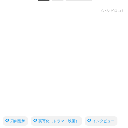
《ハシビロコ》
刀剣乱舞
実写化（ドラマ・映画）
インタビュー