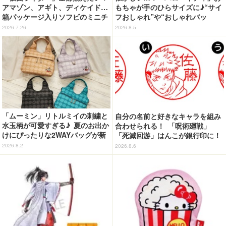
アマゾン、アギト、ディケイド…
もちゃが手のひらサイズに♪“サイ
箱パッケージ入りソフビのミニチ
フおしゃれ”や“おしゃれバッ
ュアが登場
グ”など カプセルトイ登場
2026.7.26
2026.8.5
「ムーミン」リトルミイの刺繍と
自分の名前と好きなキャラを組み
水玉柄が可愛すぎる♪ 夏のお出か
合わせられる！ 「呪術廻戦」
けにぴったりな2WAYバッグが新
「死滅回游」はんこが銀行印に！
登場
虎杖悠仁、乙骨憂太ら16キャラ追
2026.8.2
2026.8.6
加で全104種