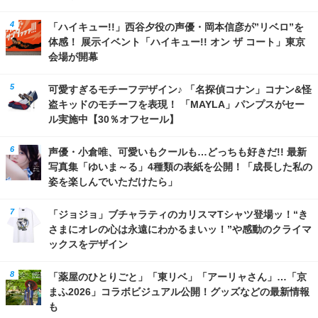
「ハイキュー!!」西谷夕役の声優・岡本信彦が”リベロ”を
体感！ 展示イベント「ハイキュー!! オン ザ コート」東京
会場が開幕
可愛すぎるモチーフデザイン♪ 「名探偵コナン」コナン&怪
盗キッドのモチーフを表現！ 「MAYLA」パンプスがセー
ル実施中【30％オフセール】
声優・小倉唯、可愛いもクールも…どっちも好きだ!! 最新
写真集「ゆいま～る」4種類の表紙を公開！「成長した私の
姿を楽しんでいただけたら」
「ジョジョ」ブチャラティのカリスマTシャツ登場ッ！“き
さまにオレの心は永遠にわかるまいッ！”や感動のクライマ
ックスをデザイン
「薬屋のひとりごと」「東リベ」「アーリャさん」…「京
まふ2026」コラボビジュアル公開！グッズなどの最新情報
も