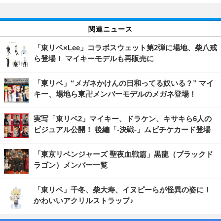
関連ニュース
「東リベ×Lee」コラボスウェット第2弾に場地、柴八戒
ら登場！ マイキーモデルも再販売に
「東リベ」“メガネかけんの日和ってる奴いる？” マイ
キー、場地ら東卍メンバーモデルのメガネ登場！
実写「東リベ2」マイキー、ドラケン、キサキら6人の
ビジュアル公開！ 後編「-決戦-」ムビチケカード登場
「東京リベンジャーズ 聖夜血戦篇」黒龍（ブラックド
ラゴン）メンバー一覧
「東リベ」千冬、柴大寿、イヌピーらが怪異の姿に！
かわいいアクリルストラップ♪