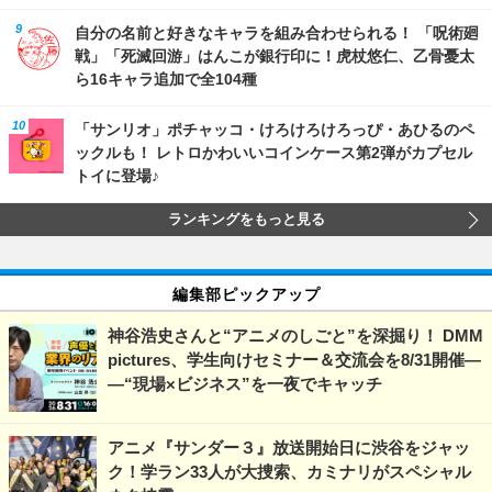
自分の名前と好きなキャラを組み合わせられる！ 「呪術廻
戦」「死滅回游」はんこが銀行印に！虎杖悠仁、乙骨憂太
ら16キャラ追加で全104種
「サンリオ」ポチャッコ・けろけろけろっぴ・あひるのペ
ックルも！ レトロかわいいコインケース第2弾がカプセル
トイに登場♪
ランキングをもっと見る
編集部ピックアップ
神谷浩史さんと“アニメのしごと”を深掘り！ DMM
pictures、学生向けセミナー＆交流会を8/31開催―
―“現場×ビジネス”を一夜でキャッチ
アニメ『サンダー３』放送開始日に渋谷をジャッ
ク！学ラン33人が大捜索、カミナリがスペシャル