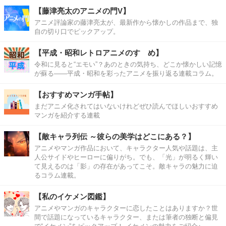
【藤津亮太のアニメの門V】
アニメ評論家の藤津亮太が、最新作から懐かしの作品まで、独
自の切り口でピックアップ。
【平成・昭和レトロアニメのすゝめ】
令和に見ると“エモい”？あのときの気持ち、どこか懐かしい記憶
が蘇る――平成・昭和を彩ったアニメを振り返る連載コラム。
【おすすめマンガ手帖】
まだアニメ化されてはいないけれどぜひ読んでほしいおすすめ
マンガを紹介する連載
【敵キャラ列伝 ～彼らの美学はどこにある？】
アニメやマンガ作品において、キャラクター人気や話題は、主
人公サイドやヒーローに偏りがち。でも、「光」が明るく輝い
て見えるのは「影」の存在があってこそ。敵キャラの魅力に迫
るコラム連載。
【私のイケメン図鑑】
アニメやマンガのキャラクターに恋したことはありますか？世
間で話題になっているキャラクター、または筆者の独断と偏見