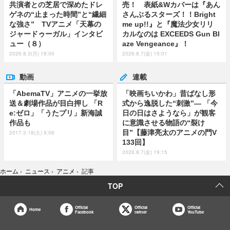
共演者との芝居で深めたドレ
売！ 表紙&Wカバーは『あん
ゲネの“止まった時間”と“繊細
さんぶるスターズ！！Bright
な強さ” TVアニメ「天幕の
me up!!』と『魔法少女リリ
ジャードゥーガル」インタビ
カルなのは EXCEEDS Gun Bl
ュー（８）
aze Vengeance』！
2026.8.3(月) 18:00
2026.8.7(金) 15:01
動画
連載
「AbemaTV」アニメの一挙放
「映画ちいかわ」昔ばなし形
送＆劇場作品が目白押し 「R
式から逸脱した“刺激”― 「今
e:ゼロ」「うたプリ」新海誠
日の日はさようなら」が観客
作品も
に意識させる物語の“裂け
目”【藤津亮太のアニメの門V
2017.3.18(土) 9:06
133回】
2026.8.7(金) 19:15
ホーム
›
ニュース
›
アニメ
›
記事
TOP
Official
Official
Official
Home
Facebook
twitter
YouTube