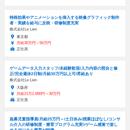
特殊効果やアニメーションを挿入する映像グラフィック制作
者・実績を給与に反映・研修制度充実
株式会社Le Lien
東京都
月給30万円～56万円
正社員
ゲームデータ入力スタッフ/未経験歓迎/入力内容の照合と修
正/完全週休2日制/月給30万円以上可/昇給あり
株式会社Le Lien
大阪府
月給21万2,000円～30万円
正社員
急募児童指導員/月給25万円～/土日休み/残業ほぼなし/コンサ
ル介入の研修制度・療育プログラム充実!/ゲーム感覚で楽し
めるデジタル療育が特徴