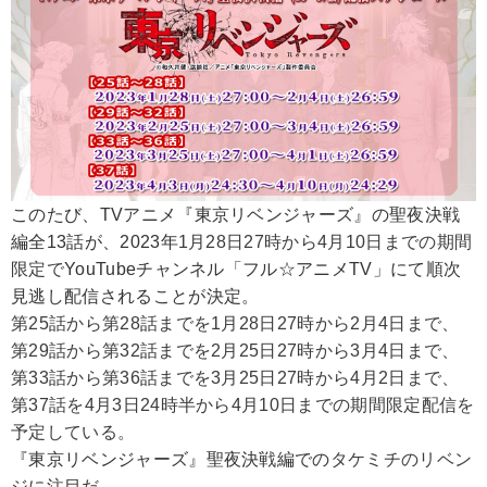
このたび、TVアニメ『東京リベンジャーズ』の聖夜決戦
編全13話が、2023年
1月28日27時から4月10日までの期間
限定で
YouTubeチャンネル「フル☆アニメTV」にて順次
見逃し配信されることが決定。
第25話から第28話までを1月28日27時から2月4日まで、
第29話から第32話までを2月25日27時から3月4日まで、
第33話から第36話までを3月25日27時から4月2日まで、
第37話を4月3日24時半から4月10日までの期間限定配信を
予定している。
『東京リベンジャーズ』聖夜決戦編での
タケミチのリベン
ジに注目だ。