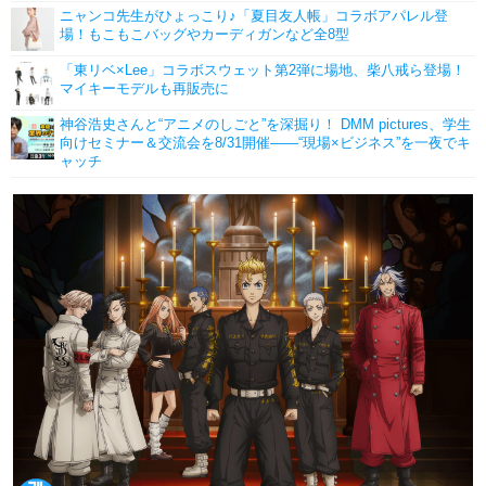
ニャンコ先生がひょっこり♪「夏目友人帳」コラボアパレル登
場！もこもこバッグやカーディガンなど全8型
「東リベ×Lee」コラボスウェット第2弾に場地、柴八戒ら登場！
マイキーモデルも再販売に
神谷浩史さんと“アニメのしごと”を深掘り！ DMM pictures、学生
向けセミナー＆交流会を8/31開催――“現場×ビジネス”を一夜でキ
ャッチ