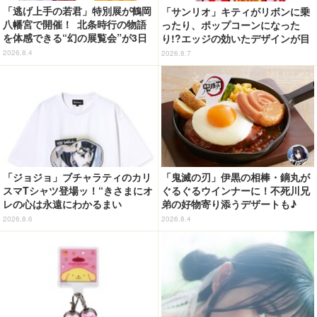
「逃げ上手の若君」特別展が鶴岡
「サンリオ」キティがリボンに乗
八幡宮で開催！ 北条時行の物語
ったり、ポップコーンになった
を体感できる“幻の展覧会”が3日
り!?エッジの効いたデザインが目
間限定で登場【8/28～30】
を引く♪ トートバッグやポーチが
2026.8.4
2026.8.7
登場
「ジョジョ」ブチャラティのカリ
「鬼滅の刃」伊黒の相棒・鏑丸が
スマTシャツ登場ッ！“きさまにオ
ぐるぐるウインナーに！不死川兄
レの心は永遠にわかるまい
弟の好物寄り添うデザートも♪
ッ！”や感動のクライマックスを
「ジョイフル」コラボ第3弾・第4
2026.8.6
2026.8.4
デザイン
弾決定【8月18日～】