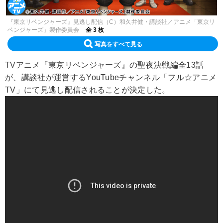
『東京リベンジャーズ』見逃し配信（C）和久井健・講談社／アニメ「東京リ
ベンジャーズ」製作委員会
全 3 枚
写真をすべて見る
TVアニメ『東京リベンジャーズ』
の聖夜決戦編全13話
が、
講談社が運営する
YouTubeチャンネル「フル☆アニメ
TV」にて見逃し配信されることが決定した。