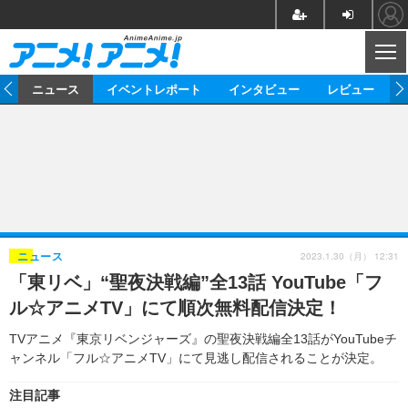
CL
ム
ニュース
イベントレポート
インタビュー
レビュー
ニュース
アニメ
映画/ドラマ
イベントレポート
マンガ
ノベル
アニメ
映画
インタビュー
音楽
声優
ライブ
舞台
スタッフ
声優
レビュー
2023.1.30（月） 12:31
ニュース
「東リベ」“聖夜決戦編”全13話 YouTube「フ
ゲーム
グッズ
海外イベント
ビジネス
俳優・タレント
アーティスト
アニメ
実写
動画
ル☆アニメTV」にて順次無料配信決定！
イベント
海外
ビジネス
書評
イベント
アニメ
映画/ドラマ
連載・コラム
TVアニメ『東京リベンジャーズ』の聖夜決戦編全13話がYouTubeチ
ャンネル「フル☆アニメTV」にて見逃し配信されることが決定。
ゲーム
座談会
アニメ！アニメ！TV
ABEMA Cafe
注目記事