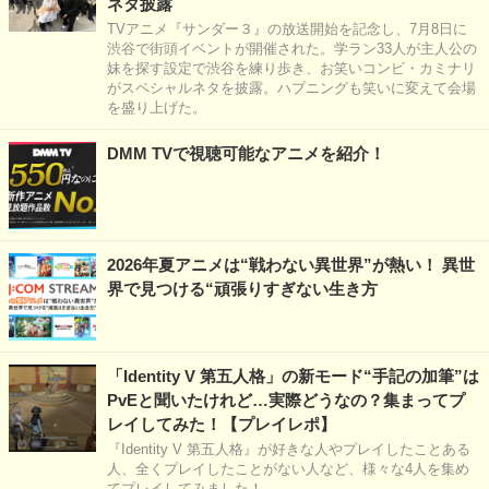
ネタ披露
TVアニメ『サンダー３』の放送開始を記念し、7月8日に
渋谷で街頭イベントが開催された。学ラン33人が主人公の
妹を探す設定で渋谷を練り歩き、お笑いコンビ・カミナリ
がスペシャルネタを披露。ハプニングも笑いに変えて会場
を盛り上げた。
DMM TVで視聴可能なアニメを紹介！
2026年夏アニメは“戦わない異世界”が熱い！ 異世
界で見つける“頑張りすぎない生き方
「Identity V 第五人格」の新モード“手記の加筆”は
PvEと聞いたけれど…実際どうなの？集まってプ
レイしてみた！【プレイレポ】
『Identity V 第五人格』が好きな人やプレイしたことある
人、全くプレイしたことがない人など、様々な4人を集め
てプレイしてみました！