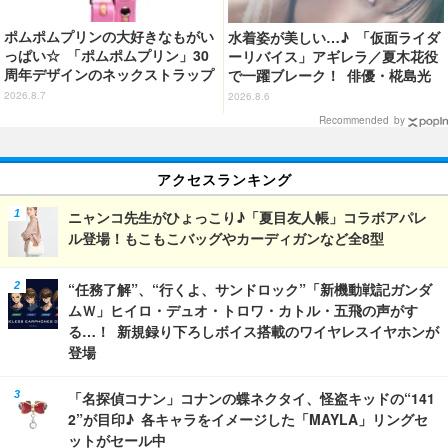
ポムポムプリンの大好きなもがい
水着姿が美しい…♪ 「仮面ライダ
っぱい☆ 「ポムポムプリン」30
ーリバイス」アギレラ／夏木花役
周年デザインのネックストラップ
で一躍ブレーク！ 俳優・椛島光
がカプセルトイに！ゲーム風デザ
の2nd写真集が予約開始
2026.8.7
2026.8.6
イン全5種が登場♪
Recommended by
アクセスランキング
ニャンコ先生がひょっこり♪「夏目友人帳」コラボアパレ
ル登場！もこもこバッグやカーディガンなど全8型
“任務了解”、“行くよ、サンドロック”「新機動戦記ガンダ
ムＷ」ヒイロ・デュオ・トロワ・カトル・五飛の声がす
る…！ 新規録り下ろしボイス搭載のワイヤレスイヤホンが
登場
「名探偵コナン」コナンの蝶ネクタイ、怪盗キッドの“141
2”が目印♪ 各キャラをイメージした「MAYLA」リングセ
ットがセール中