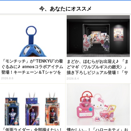
今、あなたにオススメ
「モンチッチ」が“TENKYU”の着
まどか、ほむらがお出迎え♪ 「ま
ぐるみに♪ atmosコラボアイテム
どマギ〈ワルプルギスの廻天〉」
登場！キーチェーン＆Tシャツを
描き下ろしビジュアル登場！「サ
展開
ンシャインシティプリンスホテ
2026.8.6
2026.8.4
ル」コラボ開催
「仮面ライダー」全部揃えたい！
懐かしい…！「ハローキティ」お