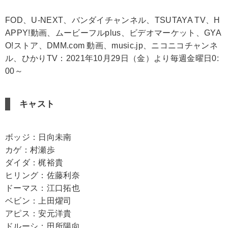
FOD、U-NEXT、バンダイチャンネル、TSUTAYA TV、H
APPY!動画、ムービーフルplus、ビデオマーケット、GYA
O!ストア、DMM.com 動画、music.jp、ニコニコチャンネ
ル、ひかりTV：2021年10月29日（金）より毎週金曜日0:
00～
キャスト
ボッジ：日向未南
カゲ：村瀬歩
ダイダ：梶裕貴
ヒリング：佐藤利奈
ドーマス：江口拓也
ベビン：上田燿司
アピス：安元洋貴
ドルーシ：田所陽向