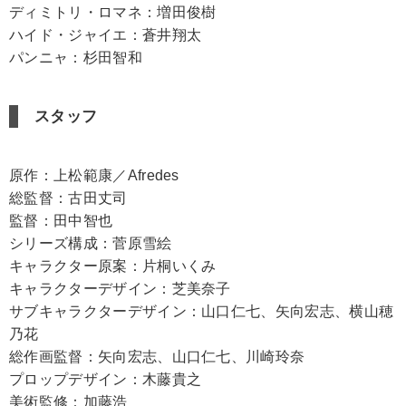
ディミトリ・ロマネ：増田俊樹
ハイド・ジャイエ：蒼井翔太
パンニャ：杉田智和
スタッフ
原作：上松範康／Afredes
総監督：古田丈司
監督：田中智也
シリーズ構成：菅原雪絵
キャラクター原案：片桐いくみ
キャラクターデザイン：芝美奈子
サブキャラクターデザイン：山口仁七、矢向宏志、横山穂
乃花
総作画監督：矢向宏志、山口仁七、川崎玲奈
プロップデザイン：木藤貴之
美術監修：加藤浩