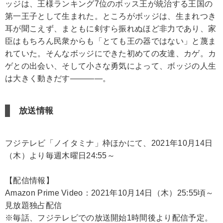
ッジは、王様ランキング7位のボッス王が統治する王国の
第一王子として生まれた。ところがボッジは、生まれつき
耳が聞こえず、まともに剣すら振れぬほど非力であり、家
臣はもちろん民衆からも「とても王の器ではない」と蔑ま
れていた。そんなボッジにできた初めての友達、カゲ。カ
ゲとの出会い、そして小さな勇気によって、ボッジの人生
は大きく動きだす――――。
放送情報
フジテレビ「ノイタミナ」枠ほかにて、2021年10月14日
（木）より毎週木曜日24:55～
【配信情報】
Amazon Prime Video：2021年10月14日（木）25:55頃～
見放題独占配信
※毎話、フジテレビでの放送開始1時間後より配信予定。