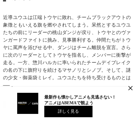
近導ユウユは江端トウヤに敗れ、チームブラックアウトの
象徴ともいえる旗を燃やされてしまう。呆然とするユウユ
たちの前にリーダーの桃山ダンジが戻り、トウヤとのヴァ
ンガードファイトに挑み、見事勝利する。仲間たちがトウ
ヤに罵声を浴びせる中、ダンジはチーム離脱を宣言。さら
に次のリーダーとしてトウヤを指名し、メンバーに衝撃が
走る。一方、惣川ハルカに率いられたチームデイブレイク
の名の下に旗狩りを続けるマサノリとシノブ。そして、謎
の少女・御薬袋ミレイ。ユウユたちを待ち受けるものとは
×
── 。
最新作も懐かしアニメも見逃さない！
アニメはABEMAで観よう
放送情報
詳しく見る
テレビ東京：2021年10月4日(月)より毎週月曜24時～
テレビ愛知：2021年10月4日(月)より毎週月曜24時～