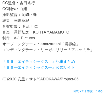
CG監督：吉田裕行
CG制作：白組
撮影監督：岡﨑正春
編集：三嶋章紀
音響監督：明日川 仁
音楽：澤野弘之・KOHTA YAMAMOTO
制作：A-1 Pictures
オープニングテーマ：amazarashi「境界線」
エンディングテーマ：リーガルリリー「アルケミラ」
『８６―エイティシックス―』記事まとめ
『８６―エイティシックス―』公式サイト
(C)2020 安里アサト/KADOKAWA/Project-86
目次（五十音順）に戻る