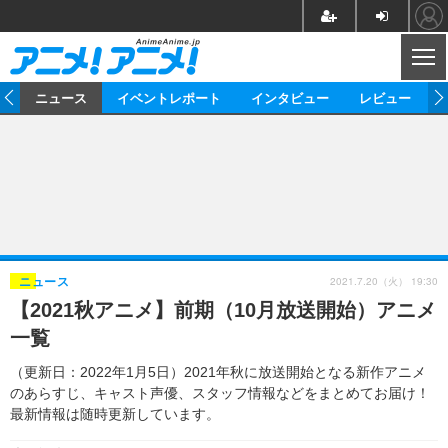
CL
ム
ニュース
イベントレポート
インタビュー
レビュー
ニュース
アニメ
映画/ドラマ
イベントレポート
マンガ
ノベル
アニメ
映画
インタビュー
音楽
声優
ライブ
舞台
スタッフ
声優
レビュー
2021.7.20（火） 19:30
ニュース
【2021秋アニメ】前期（10月放送開始）アニメ
ゲーム
グッズ
海外イベント
ビジネス
俳優・タレント
アーティスト
アニメ
実写
動画
一覧
イベント
海外
ビジネス
書評
イベント
アニメ
映画/ドラマ
連載・コラム
（更新日：2022年1月5日）2021年秋に放送開始となる新作アニメ
のあらすじ、キャスト声優、スタッフ情報などをまとめてお届け！
ゲーム
座談会
アニメ！アニメ！TV
ABEMA Cafe
最新情報は随時更新しています。