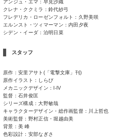
アンジュ・エマ：早見沙織
クレナ・ククミラ：鈴代紗弓
フレデリカ・ローゼンフォルト：久野美咲
エルンスト・ツィマーマン：内田夕夜
シデン・イーダ：泊明日菜
スタッフ
原作：安里アサト(「電撃文庫」刊)
原作イラスト：しらび
メカニックデザイン：I-IV
監督：石井俊匡
シリーズ構成：大野敏哉
キャラクターデザイン・総作画監督：川上哲也
美術監督：野村正信・堀越由美
背景：美 峰
色彩設計：安部なぎさ