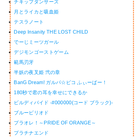
チキップダンサーズ
月とライカと吸血姫
テスラノート
Deep Insanity THE LOST CHILD
でーじミーツガール
デジモンゴーストゲーム
範馬刃牙
半妖の夜叉姫 弐の章
BanG Dream! ガルパ☆ピコ ふぃーばー！
180秒で君の耳を幸せにできるか
ビルディバイド -#000000(コード ブラック)-
ブルーピリオド
プラオレ！～PRIDE OF ORANGE～
プラチナエンド