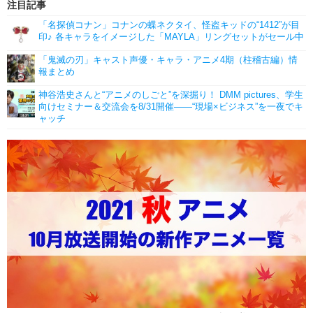
注目記事
「名探偵コナン」コナンの蝶ネクタイ、怪盗キッドの“1412”が目
印♪ 各キャラをイメージした「MAYLA」リングセットがセール中
「鬼滅の刃」キャスト声優・キャラ・アニメ4期（柱稽古編）情
報まとめ
神谷浩史さんと“アニメのしごと”を深掘り！ DMM pictures、学生
向けセミナー＆交流会を8/31開催――“現場×ビジネス”を一夜でキ
ャッチ