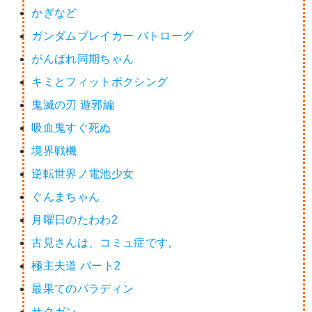
かぎなど
ガンダムブレイカー バトローグ
がんばれ同期ちゃん
キミとフィットボクシング
鬼滅の刃 遊郭編
吸血鬼すぐ死ぬ
境界戦機
逆転世界ノ電池少女
ぐんまちゃん
月曜日のたわわ2
古見さんは、コミュ症です。
極主夫道 パート2
最果てのパラディン
サクガン