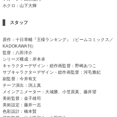
ホクロ：山下大輝
スタッフ
原作：十日草輔『王様ランキング』（ビームコミックス／
KADOKAWA刊）
監督：八田洋介
シリーズ構成：岸本卓
キャラクターデザイン・総作画監督：野崎あつこ
サブキャラクターデザイン・総作画監督：河毛雅妃
副監督：今井有文
チーフ演出：渕上真
メインアニメーター：大城勝、小笠原真、藤井望
美術監督：金子雄司
美術設定：藤井一志
色彩設計：橋本賢