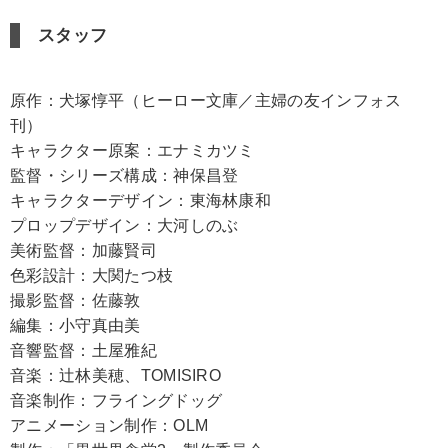
スタッフ
原作：犬塚惇平（ヒーロー文庫／主婦の友インフォス
刊）
キャラクター原案：エナミカツミ
監督・シリーズ構成：神保昌登
キャラクターデザイン：東海林康和
プロップデザイン：大河しのぶ
美術監督：加藤賢司
色彩設計：大関たつ枝
撮影監督：佐藤敦
編集：小守真由美
音響監督：土屋雅紀
音楽：辻林美穂、TOMISIRO
音楽制作：フライングドッグ
アニメーション制作：OLM