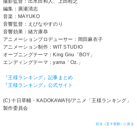
撮影監督：出水田和人、上田程之
編集：廣瀬清志
音楽：MAYUKO
音響監督：えびなやすのり
音響効果：緒方康恭
アニメーションプロデューサー：岡田麻衣子
アニメーション制作：WIT STUDIO
オープニングテーマ：King Gnu「BOY」
エンディングテーマ：yama「Oz.」
『王様ランキング』記事まとめ
『王様ランキング』公式サイト
(C) 十日草輔・KADOKAWA刊/アニメ「王様ランキング」
製作委員会
目次（五十音順）に戻る