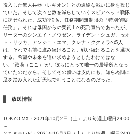
投入した無人兵器〈レギオン〉との過酷な戦いに身を投じ
ていた。そして次々と数を減らしていくスピアヘッド戦隊
に課せられた、成功率0％、任務期間無制限の「特別偵察
任務」。それは母国からの実質上の死刑宣告であったが、
リーダーのシンエイ・ノウゼン、ライデン・シュガ、セオ
ト・リッカ、アンジュ・エマ、クレナ・ククミラの5人
は、それでも前に進み続けること、戦い続けることを選択
する。希望や未来を追い求めようとしたわけではな
い。“戦場（ここ）”が、彼らにとって唯一の居場所となっ
ていたのだから。そしてその願いは皮肉にも、知らぬ間に
足を踏み入れた新天地で叶うことになるのだった。
放送情報
TOKYO MX：2021年10月2日（土）より毎週土曜日24:00
～
とちぎテレビ：2021年10月2日（土）より毎週土曜日24:0