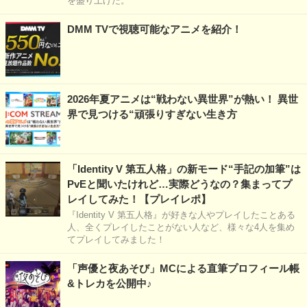
を盛り上げた。
DMM TVで視聴可能なアニメを紹介！
2026年夏アニメは“戦わない異世界”が熱い！ 異世
界で見つける“頑張りすぎない生き方
「Identity V 第五人格」の新モード“手記の加筆”は
PvEと聞いたけれど…実際どうなの？集まってプ
レイしてみた！【プレイレポ】
『Identity V 第五人格』が好きな人やプレイしたことある
人、全くプレイしたことがない人など、様々な4人を集め
てプレイしてみました！
「声優と夜あそび」MCによる直筆プロフィール帳
&トレカを公開中♪