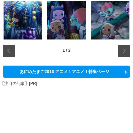
‹
1
/
2
あにめたまご2016 アニメ！アニメ！特集ページ
【注目の記事】[PR]