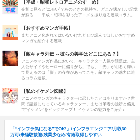
【平成・昭和レトロアニメのすゝめ】
令和に見ると“エモい”？あのときの気持ち、どこか懐かしい記憶
が蘇る――平成・昭和を彩ったアニメを振り返る連載コラム。
【おすすめマンガ手帖】
まだアニメ化されてはいないけれどぜひ読んでほしいおすすめ
マンガを紹介する連載
【敵キャラ列伝 ～彼らの美学はどこにある？】
アニメやマンガ作品において、キャラクター人気や話題は、主
人公サイドやヒーローに偏りがち。でも、「光」が明るく輝い
て見えるのは「影」の存在があってこそ。敵キャラの魅力に迫
るコラム連載。
【私のイケメン図鑑】
アニメやマンガのキャラクターに恋したことはありますか？世
間で話題になっているキャラクター、または筆者の独断と偏見
で“イケメン”をピックアップ！ イケメンの魅力をご紹介♪
「“インフラ気になる”でOK!」/インフラエンジニア/月収30
万可/未経験歓迎/残業少なめ/有給取得しやすい