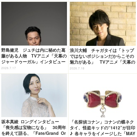
ュー（４）
野島健児 ジュチは内に秘めた葛
浪川大輔 チャガタイは「トップ
藤がある人物 TVアニメ「天幕の
ではないポジションだからこその
ジャードゥーガル」インタビュー
魅力がある」 TVアニメ「天幕の
（６）
ジャードゥーガル」インタビュー
2026.7.17
2026.7.18
（７）
坂本真綾 ロングインタビュー
「名探偵コナン」コナンの蝶ネク
「喪失感は宝物になる」 30周年
タイ、怪盗キッドの“1412”が目印
を終えて語る、「Fate/Grand Or
♪ 各キャラをイメージした「MAY