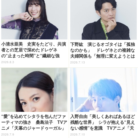
小清水亜美 史実をたどり、共演
下野紘 演じるオゴタイは「孤独
者との芝居で深めたドレゲネ
なのかも」 ドレゲネとの複雑な
の“止まった時間”と“繊細な強
夫婦関係も「無理に変えようとは
さ” TVアニメ「天幕のジャード
しない」TVアニメ「天幕のジャー
2026.8.3
2026.7.13
ゥーガル」インタビュー（９）
ドゥーガル」インタビュー（５）
“愛”を込めてシタラを包んだファ
入野自由「美しくあればあるほど
ーティマの強さ 桑島法子 TVア
残酷な世界」 シラが抱える“見え
ニメ「天幕のジャードゥーガル」
ない感情”を意識 TVアニメ「天
インタビュー
幕のジャードゥーガル」インタビ
2026.7.9
2026.7.10