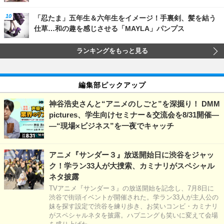
「忍たま」五年生＆六年生をイメージ！手裏剣、髪を結う
仕草…和の趣を感じさせる「MAYLA」パンプス
ランキングをもっと見る
編集部ピックアップ
神谷浩史さんと“アニメのしごと”を深掘り！ DMM
pictures、学生向けセミナー＆交流会を8/31開催―
―“現場×ビジネス”を一夜でキャッチ
アニメ『サンダー３』放送開始日に渋谷をジャッ
ク！学ラン33人が大捜索、カミナリがスペシャル
ネタ披露
TVアニメ『サンダー３』の放送開始を記念し、7月8日に
渋谷で街頭イベントが開催された。学ラン33人が主人公の
妹を探す設定で渋谷を練り歩き、お笑いコンビ・カミナリ
がスペシャルネタを披露。ハプニングも笑いに変えて会場