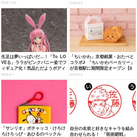
der」11年の軌跡とベストアルバ
LA」リングセットがセール中
2026.7.29
2026.8.6
ム「余韻」
生足は夢いっぱいだ…！「To LO
「ちいかわ」京都銘菓・おたべと
VEる」ララがピンクバニー姿でフ
コラボ♪ 「ちいかわベーカリー」
ィギュア化！気品ただようボディ
が京都駅に期間限定オープン【8
に注目
月13日～】
2026.8.1
2026.8.6
「サンリオ」ポチャッコ・けろけ
自分の名前と好きなキャラを組み
ろけろっぴ・あひるのペックル
合わせられる！ 「呪術廻戦」