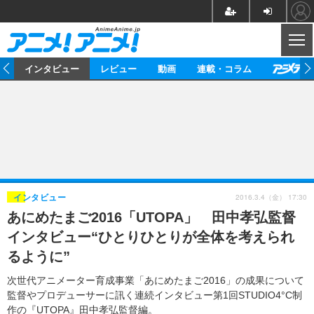
CL
ト
インタビュー
レビュー
動画
連載・コラム
ニュース
アニメ
映画/ドラマ
イベントレポート
マンガ
ノベル
アニメ
映画
インタビュー
音楽
声優
ライブ
舞台
スタッフ
声優
レビュー
2016.3.4（金） 17:30
インタビュー
あにめたまご2016「UTOPA」 田中孝弘監督
ゲーム
グッズ
海外イベント
ビジネス
俳優・タレント
アーティスト
アニメ
実写
動画
インタビュー“ひとりひとりが全体を考えられ
イベント
海外
ビジネス
書評
イベント
アニメ
映画/ドラマ
連載・コラム
るように”
ゲーム
座談会
アニメ！アニメ！TV
ABEMA Cafe
次世代アニメーター育成事業「あにめたまご2016」の成果について
監督やプロデューサーに訊く連続インタビュー第1回STUDIO4°C制
作の『UTOPA』田中孝弘監督編。