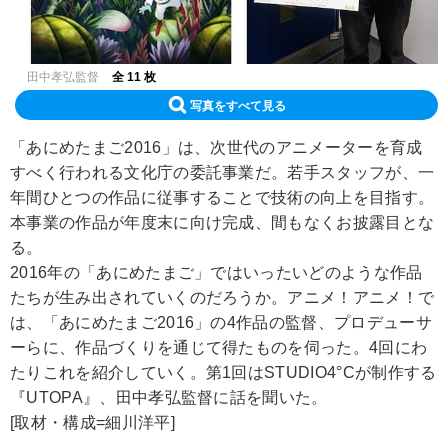
田中孝弘監督
全 11 枚
写真をすべて見る
「あにめたまご2016」は、次世代のアニメーターを育成
すべく行われる文化庁の委託事業だ。若手スタッフが、一
年間ひとつの作品に従事することで技術の向上を目指す。
本事業の作品が年度末に向け完成、間もなくお披露目とな
る。
2016年の「あにめたまご」ではいったいどのような作品
たちが生み出されていくのだろうか。アニメ！アニメ！で
は、「あにめたまご2016」の4作品の監督、プロデューサ
ーらに、作品づくりを通じて得たものを伺った。4回にわ
たりこれを紹介していく。第1回はSTUDIO4°Cが制作する
『UTOPA』、田中孝弘監督に話を聞いた。
[取材・構成=細川洋平]