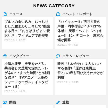
NEWS CATEGORY
ニュース
イベント・レポート
ブルマの食い込み、むっちり
「ハイキュー!!」西谷夕役の
とした腰まわり…そして“挑発
声優・岡本信彦が”リベロ”を
する目”!!「おさぼりギャル 愛
体感！ 展示イベント「ハイキ
沢りさ」フィギュアで新登場
ュー!! オン ザ コート」東京会
場が開幕
2026.8.8(土) 22:37
2026.8.7(金) 18:20
インタビュー
コラム・レビュー
小清水亜美 史実をたどり、
映画「ちいかわ」は大人もハ
共演者との芝居で深めたドレ
マる傑作!「原作は東野圭
ゲネの“止まった時間”と“繊細
吾?」の声も飛び交う仕掛けが
な強さ” TVアニメ「天幕の
満載
ジャードゥーガル」インタビ
2026.8.8(土) 10:45
ュー（８）
2026.8.3(月) 18:00
動画
連載