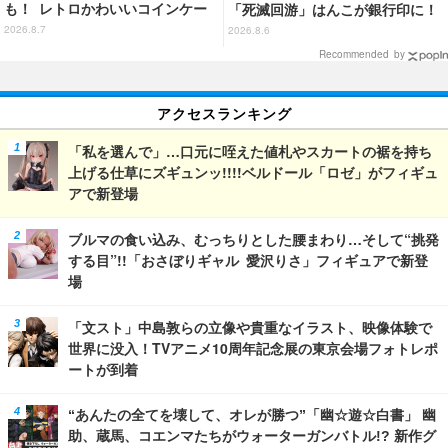
も！ レトロかわいいコインケー
「死滅回游」はんこが銀行印に！
ス第2弾がカプセルトイに登場♪
虎杖悠仁、乙骨憂太ら16キャラ追
2026.8.7
2026.8.6
加で全104種
Recommended by
アクセスランキング
「私を選んで」…口元に咥えた値札やスカートの裾を持ち
上げる仕草にズギュンッ!!!!ベルドール「ロゼ」がフィギュ
アで新登場
ブルマの食い込み、むっちりとした腰まわり…そして“挑発
する目”!!「おさぼりギャル 愛沢りさ」フィギュアで新登
場
「文スト」中島敦らの立像や貴重なイラスト、映像体験で
世界に没入！TVアニメ10周年記念展の東京会場フォトレポ
ートが到着
“あんたの全てを壊して、オレが勝つ”「幽☆遊☆白書」 幽
助、蔵馬、コエンマたちがウォーターガンバトル!? 新作グ