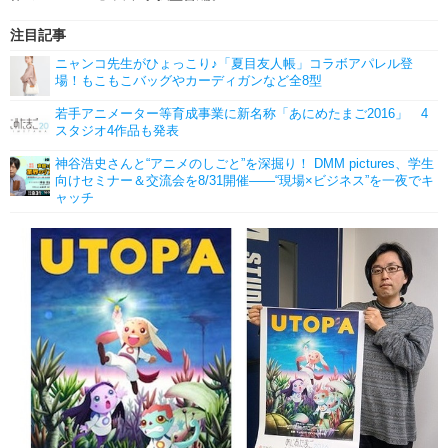
注目記事
ニャンコ先生がひょっこり♪「夏目友人帳」コラボアパレル登
場！もこもこバッグやカーディガンなど全8型
若手アニメーター等育成事業に新名称「あにめたまご2016」 4
スタジオ4作品も発表
神谷浩史さんと“アニメのしごと”を深掘り！ DMM pictures、学生
向けセミナー＆交流会を8/31開催――“現場×ビジネス”を一夜でキ
ャッチ