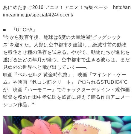
あにめたまご2016 アニメ！アニメ！特集ページ http://an
imeanime.jp/special/424/recent/
■ 『UTOPA』
“今から数百年後、地球は6度の大量絶滅“ビッグシック
ス”を迎えた。人類は空中都市を建設し、絶滅寸前の動物
を移住させ種の保存を試みる。やがて、動物たちが進化を
遂げるほどの年月が経つ。空中都市で生きる彼らは、まだ
見ぬ外の世界へと飛び出していく――。
映画『ベルセルク 黄金時代篇』、映画『マインド・ゲー
ム』や映画『鉄コン筋クリート』で知られるSTUDIO4°C
が、映画『ハーモニー』でキャラクターデザイン・総作画
監督を務めた田中孝弘氏を監督に迎えて贈る作画アニメー
ション作品。“