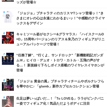
ッズが登場☆
「ジョジョ」ブチャラティのカリスマTシャツ登場ッ！“き
さまにオレの心は永遠にわかるまいッ！”や感動のクライマ
ックスをデザイン
キャミソール姿がセクシー&グラマラス♪ 「ハイスクールD
×D」15周年バージョンのリアス＆朱乃のフィギュアがリニ
ューアルパッケージで登場！
“任務了解”、“行くよ、サンドロック”「新機動戦記ガンダ
ムＷ」ヒイロ・デュオ・トロワ・カトル・五飛の声がす
る…！ 新規録り下ろしボイス搭載のワイヤレスイヤホンが
登場
「ジョジョ 黄金の風」ブチャラティチームやポルナレフら
を華やかに♪ 「glamb」新作カプセルコレクション登場
生足は夢いっぱいだ…！「To LOVEる」ララがピンクバニ
ー姿でフィギュア化！気品ただようボディに注目