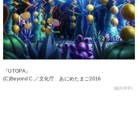
『UTOPA』
(C)Beyond C.／文化庁 あにめたまご2016
《細川洋平》