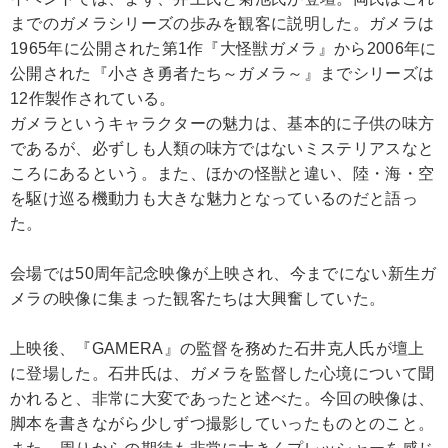
までのガメラシリーズの歩みを観客に説明した。ガメラは
1965年に公開された第1作『大怪獣ガメラ』から2006年に
公開された『小さき勇者たち～ガメラ～』までシリーズは
12作製作されている。
ガメラというキャラクターの魅力は、基本的に子供の味方
であるが、必ずしも人類の味方ではないミステリアスなと
ころにあるという。また、ほかの怪獣と違い、陸・海・空
を駆け巡る機動力も大きな魅力となっているのだと語っ
た。
会場では50周年記念映像が上映され、今までにない新生ガ
メラの映像に集まった観客たちは大興奮していた。
上映後、『GAMERA』の監督を務めた石井克人氏が壇上
に登場した。石井氏は、ガメラを監督した心境について聞
かれると、非常に大変であったと述べた。今回の映像は、
脚本を書きながら少しずつ撮影していったものとのこと。