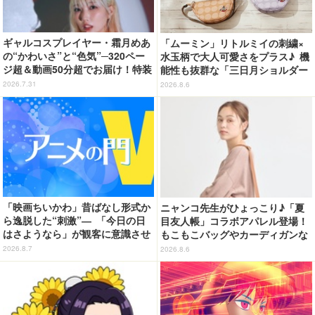
ギャルコスプレイヤー・霜月めあ
「ムーミン」リトルミイの刺繍×
の“かわいさ”と“色気”─320ペー
水玉柄で大人可愛さをプラス♪ 機
ジ超＆動画50分超でお届け！特装
能性も抜群な「三日月ショルダー
合本版のデジタル写真集が登場
バッグ」が新登場
2026.7.31
2026.8.6
「映画ちいかわ」昔ばなし形式か
ニャンコ先生がひょっこり♪「夏
ら逸脱した“刺激”― 「今日の日
目友人帳」コラボアパレル登場！
はさようなら」が観客に意識させ
もこもこバッグやカーディガンな
る物語の“裂け目”【藤津亮太のア
ど全8型
2026.8.7
2026.8.6
ニメの門V 133回】