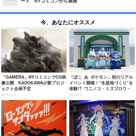
ート NYコミコンから展開
今、あなたにオススメ
「GAMERA」NYコミコンでCG映
「ぽこ あ ポケモン」初のリアル
像公開 KADOKAWAが新プロジ
イベント開催！“生息地づくり”を
ェクト企画予定
体験!? ワニノコ・ミズゴロウ・
アシマリもワクワク☆ 「ブクブ
2015.10.9
2026.8.5
クうみぞこの街」in横浜赤レンガ
倉庫 ～8月9日まで【レポート】