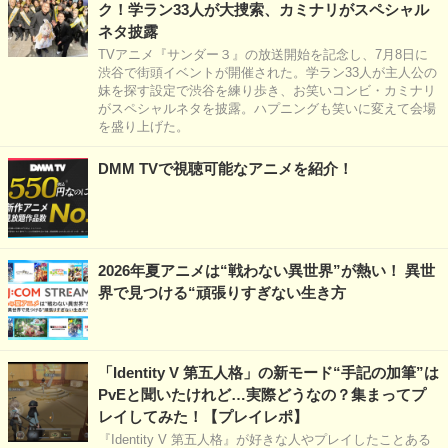
ク！学ラン33人が大捜索、カミナリがスペシャル
ネタ披露
TVアニメ『サンダー３』の放送開始を記念し、7月8日に
渋谷で街頭イベントが開催された。学ラン33人が主人公の
妹を探す設定で渋谷を練り歩き、お笑いコンビ・カミナリ
がスペシャルネタを披露。ハプニングも笑いに変えて会場
を盛り上げた。
DMM TVで視聴可能なアニメを紹介！
2026年夏アニメは“戦わない異世界”が熱い！ 異世
界で見つける“頑張りすぎない生き方
「Identity V 第五人格」の新モード“手記の加筆”は
PvEと聞いたけれど…実際どうなの？集まってプ
レイしてみた！【プレイレポ】
『Identity V 第五人格』が好きな人やプレイしたことある