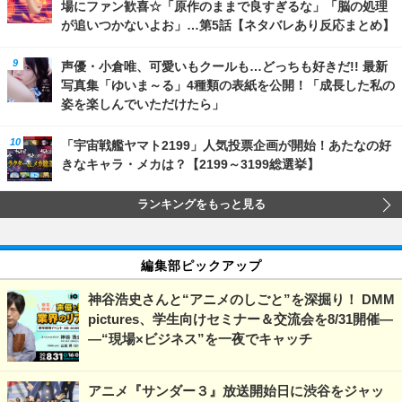
場にファン歓喜☆「原作のままで良すぎるな」「脳の処理
が追いつかないよお」…第5話【ネタバレあり反応まとめ】
声優・小倉唯、可愛いもクールも…どっちも好きだ!! 最新
写真集「ゆいま～る」4種類の表紙を公開！「成長した私の
姿を楽しんでいただけたら」
「宇宙戦艦ヤマト2199」人気投票企画が開始！あたなの好
きなキャラ・メカは？【2199～3199総選挙】
ランキングをもっと見る
編集部ピックアップ
神谷浩史さんと“アニメのしごと”を深掘り！ DMM
pictures、学生向けセミナー＆交流会を8/31開催―
―“現場×ビジネス”を一夜でキャッチ
アニメ『サンダー３』放送開始日に渋谷をジャッ