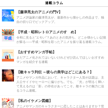
連載コラム
【藤津亮太のアニメの門V】
アニメ評論家の藤津亮太が、最新作から懐かしの作品まで、独
自の切り口でピックアップ。
【平成・昭和レトロアニメのすゝめ】
令和に見ると“エモい”？あのときの気持ち、どこか懐かしい記憶
が蘇る――平成・昭和を彩ったアニメを振り返る連載コラム。
【おすすめマンガ手帖】
まだアニメ化されてはいないけれどぜひ読んでほしいおすすめ
マンガを紹介する連載
【敵キャラ列伝 ～彼らの美学はどこにある？】
アニメやマンガ作品において、キャラクター人気や話題は、主
人公サイドやヒーローに偏りがち。でも、「光」が明るく輝い
て見えるのは「影」の存在があってこそ。敵キャラの魅力に迫
るコラム連載。
【私のイケメン図鑑】
アニメやマンガのキャラクターに恋したことはありますか？世