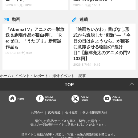
2026.8.3(月) 18:00
2026.8.7(金) 15:01
動画
連載
「AbemaTV」アニメの一挙放
「映画ちいかわ」昔ばなし形
送＆劇場作品が目白押し 「R
式から逸脱した“刺激”― 「今
e:ゼロ」「うたプリ」新海誠
日の日はさようなら」が観客
作品も
に意識させる物語の“裂け
目”【藤津亮太のアニメの門V
2017.3.18(土) 9:06
133回】
2026.8.7(金) 19:15
ホーム
›
イベント・レポート
›
海外イベント
›
記事
TOP
Official
Official
Official
Home
Facebook
twitter
YouTube
お問合せ
広告掲載
会社概要
個人情報保護方針
紹介した商品/サービスを購入、契約した場合に、
売上の一部が弊社サイトに還元されることがあります。
当サイトに掲載の記事・見出し・写真・画像の無断転載を禁じます。