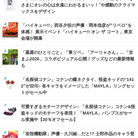
さまにオレの心は永遠にわかるまいッ！”や感動のクライマ
ックスをデザイン
「ハイキュー!!」西谷夕役の声優・岡本信彦が”リベロ”を
体感！ 展示イベント「ハイキュー!! オン ザ コート」東京
会場が開幕
「薬屋のひとりごと」「東リベ」「アーリャさん」…「京
まふ2026」コラボビジュアル公開！グッズなどの最新情報
も
「名探偵コナン」コナンの蝶ネクタイ、怪盗キッドの“141
2”が目印♪ 各キャラをイメージした「MAYLA」リングセッ
トがセール中
可愛すぎるモチーフデザイン♪ 「名探偵コナン」コナン&怪
盗キッドのモチーフを表現！ 「MAYLA」パンプスがセー
ル実施中【30％オフセール】
「攻殻機動隊」声優・久川綾…だと!? 士郎作品のキャラ登