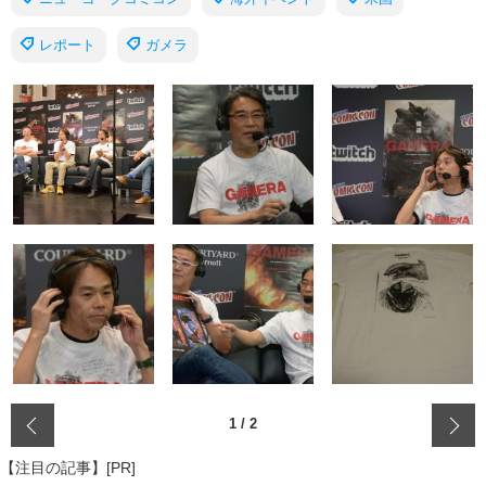
レポート
ガメラ
‹
1
/
2
【注目の記事】[PR]