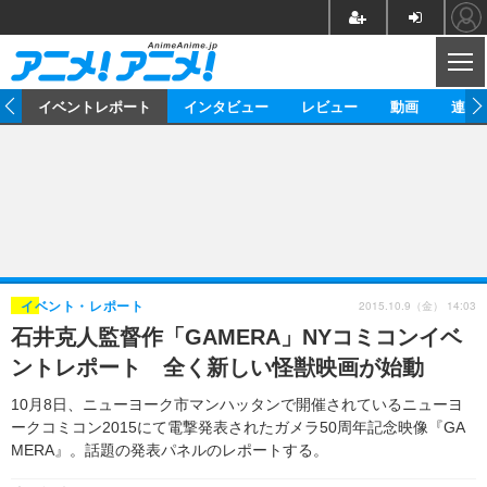
CL
ス
イベントレポート
インタビュー
レビュー
動画
連載
ニュース
アニメ
映画/ドラマ
イベントレポート
マンガ
ノベル
アニメ
映画
インタビュー
音楽
声優
ライブ
舞台
スタッフ
声優
レビュー
2015.10.9（金） 14:03
イベント・レポート
石井克人監督作「GAMERA」NYコミコンイベ
ゲーム
グッズ
海外イベント
ビジネス
俳優・タレント
アーティスト
アニメ
実写
動画
ントレポート 全く新しい怪獣映画が始動
イベント
海外
ビジネス
書評
イベント
アニメ
映画/ドラマ
連載・コラム
10月8日、ニューヨーク市マンハッタンで開催されているニューヨ
ークコミコン2015にて電撃発表されたガメラ50周年記念映像『GA
ゲーム
座談会
アニメ！アニメ！TV
ABEMA Cafe
MERA』。話題の発表パネルのレポートする。