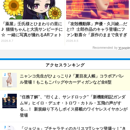
「薬屋」壬氏様とひまわりの里に
「攻殻機動隊」声優・久川綾…だ
♪ 猫猫ちゃんと大洗サンビーチに
と!? 士郎作品のキャラ登場にフ
☆ 一緒に写真が撮れるARフォト
ァン歓喜☆「原作のままで良すぎ
スポット企画「猫猫・壬氏と夏巡
るな」「脳の処理が追いつかない
2026.8.7
2026.8.5
り」開催【茨城県】
よお」…第5話【ネタバレあり反
Recommended by
応まとめ】
アクセスランキング
ニャンコ先生がひょっこり♪「夏目友人帳」コラボアパレ
ル登場！もこもこバッグやカーディガンなど全8型
“任務了解”、“行くよ、サンドロック”「新機動戦記ガンダ
ムＷ」ヒイロ・デュオ・トロワ・カトル・五飛の声がす
る…！ 新規録り下ろしボイス搭載のワイヤレスイヤホンが
登場
「ジョジョ」ブチャラティのカリスマTシャツ登場ッ！“き