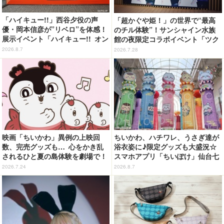
「ハイキュー!!」西谷夕役の声
「超かぐや姫！」の世界で“最高
優・岡本信彦が”リベロ”を体感！
のチル体験”！サンシャイン水族
展示イベント「ハイキュー!! オン
館の夜限定コラボイベント「ツク
ザ コート」東京会場が開幕
ヨミアクアリウム」が癒やしすぎ
2026.8.7
2026.7.28
た【体験レポ】
映画「ちいかわ」異例の上映回
ちいかわ、ハチワレ、うさぎ達が
数、完売グッズも… 心をかき乱
浴衣姿に♪限定グッズも大盛況☆
されるひと夏の島体験を劇場で！
スマホアプリ「ちいぽけ」仙台七
【ネタバレなし初日レポ】
夕まつりに七夕飾りを掲出【レ
2026.7.24
2026.8.7
ポ】