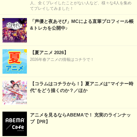
人、全くプレイしたことがない人など、様々な4人を集め
てプレイしてみました！
「声優と夜あそび」MCによる直筆プロフィール帳
&トレカを公開中♪
【夏アニメ 2026】
2026年春アニメの情報はコチラで！
【コラムはコチラから！】夏アニメは“マイナー時
代”をどう描くのか？／ほか
アニメを見るならABEMAで！ 充実のラインナッ
プ【PR】