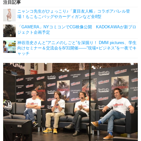
注目記事
ニャンコ先生がひょっこり♪「夏目友人帳」コラボアパレル登
場！もこもこバッグやカーディガンなど全8型
「GAMERA」NYコミコンでCG映像公開 KADOKAWAが新プロ
ジェクト企画予定
神谷浩史さんと“アニメのしごと”を深掘り！ DMM pictures、学生
向けセミナー＆交流会を8/31開催――“現場×ビジネス”を一夜でキ
ャッチ