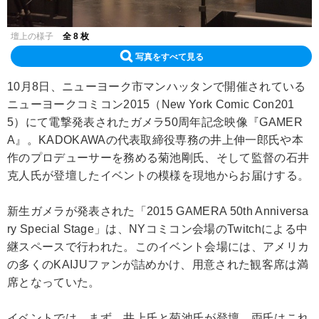
壇上の様子
全 8 枚
写真をすべて見る
10月8日、ニューヨーク市マンハッタンで開催されている
ニューヨークコミコン2015（New York Comic Con201
5）にて電撃発表されたガメラ50周年記念映像『GAMER
A』。KADOKAWAの代表取締役専務の井上伸一郎氏や本
作のプロデューサーを務める菊池剛氏、そして監督の石井
克人氏が登壇したイベントの模様を現地からお届けする。
新生ガメラが発表された「2015 GAMERA 50th Anniversa
ry Special Stage」は、NYコミコン会場のTwitchによる中
継スペースで行われた。このイベント会場には、アメリカ
の多くのKAIJUファンが詰めかけ、用意された観客席は満
席となっていた。
イベントでは、まず、井上氏と菊池氏が登壇。両氏はこれ