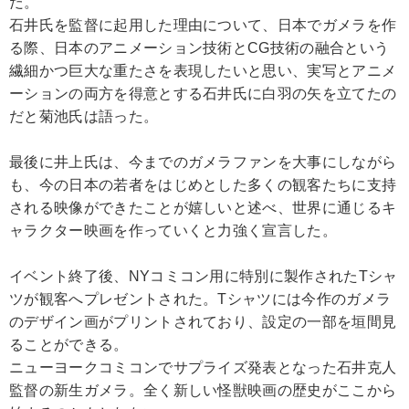
だ。
石井氏を監督に起用した理由について、日本でガメラを作
る際、日本のアニメーション技術とCG技術の融合という
繊細かつ巨大な重たさを表現したいと思い、実写とアニメ
ーションの両方を得意とする石井氏に白羽の矢を立てたの
だと菊池氏は語った。
最後に井上氏は、今までのガメラファンを大事にしながら
も、今の日本の若者をはじめとした多くの観客たちに支持
される映像ができたことが嬉しいと述べ、世界に通じるキ
ャラクター映画を作っていくと力強く宣言した。
イベント終了後、NYコミコン用に特別に製作されたTシャ
ツが観客へプレゼントされた。Tシャツには今作のガメラ
のデザイン画がプリントされており、設定の一部を垣間見
ることができる。
ニューヨークコミコンでサプライズ発表となった石井克人
監督の新生ガメラ。全く新しい怪獣映画の歴史がここから