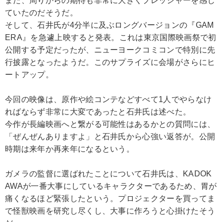
また、周りからの期待も非常に大きくプレッシャーを感じ
ていたのだそうだ。
そして、石井氏が4分半に及ぶロングバージョンの『GAM
ERA』を急遽上映すると発表。これは東京国際映画祭で初
公開する予定だったが、ニューヨークコミコンで特別に先
行披露となったようだ。このサプライズに会場がさらにヒ
ートアップ。
今回の映像は、原作や絵コンテなどすべて1人でやらなけ
ればならず非常に大変であったと石井氏は述べた。
今作が長編映画へと繋がる可能性はあるかとの質問には、
「ぜんぜんありますよ」と石井氏から心強い返答が。公開
時期は来年か再来年になるという。
ガメラの監督に選ばれたことについて石井氏は、KADOK
AWAが一番大事にしているキャラクターであるため、胃が
痛くなるほど緊張したという。プロジェクターを買ってま
で怪獣映画を研究し尽くし、大事に作ろうと心掛けたそう