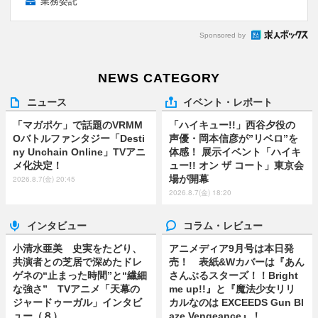
業務委託
Sponsored by
NEWS CATEGORY
ニュース
イベント・レポート
「マガポケ」で話題のVRMM
「ハイキュー!!」西谷夕役の
Oバトルファンタジー「Desti
声優・岡本信彦が”リベロ”を
ny Unchain Online」TVアニ
体感！ 展示イベント「ハイキ
メ化決定！
ュー!! オン ザ コート」東京会
場が開幕
2026.8.7(金) 20:45
2026.8.7(金) 18:20
インタビュー
コラム・レビュー
小清水亜美 史実をたどり、
アニメディア9月号は本日発
共演者との芝居で深めたドレ
売！ 表紙&Wカバーは『あん
ゲネの“止まった時間”と“繊細
さんぶるスターズ！！Bright
な強さ” TVアニメ「天幕の
me up!!』と『魔法少女リリ
ジャードゥーガル」インタビ
カルなのは EXCEEDS Gun Bl
ュー（８）
aze Vengeance』！