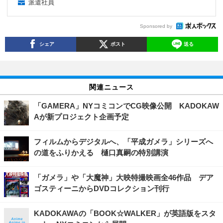
派遣社員
Sponsored by
シェア
ポスト
送る
関連ニュース
「GAMERA」NYコミコンでCG映像公開 KADOKAW
Aが新プロジェクト企画予定
フィルムからデジタルへ、「平成ガメラ」シリーズへ
の道をふりかえる 樋口真嗣の特別講演
「ガメラ」や「大魔神」大映特撮映画全46作品 デア
ゴスティーニからDVDコレクション刊行
KADOKAWAの「BOOK☆WALKER」が英語版をスタ