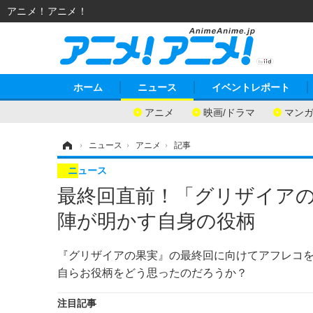
アニメ！アニメ！
ホーム
ニュース
イベントレポート
アニメ
映画/ドラマ
マン
ホーム
›
ニュース
›
アニメ
›
記事
ニュース
最終回直前！「グリザイア
陣が明かす自身の役柄
『グリザイアの果実』の最終回に向けてアフレコ
自らお役柄をどう思ったのだろうか？
注目記事