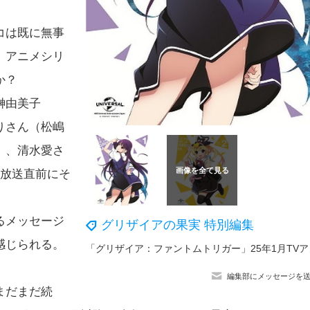
コは既に無事
、アニメシリ
か？
榊由美子
りさん（松嶋
）、清水愛さ
回放送直前にそ
るメッセージ
グリザイアの果実 特別編集
感じられる。
「グリザイア
編集部にメッセージを
まだまだ続