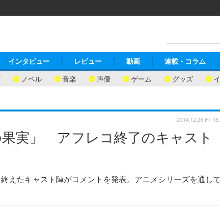
インタビュー
レビュー
動画
連載・コラム
ガ
ノベル
音楽
声優
ゲーム
グッズ
2014.12.26 Fri 18
の果実」 アフレコ終了のキャスト
を終えたキャスト陣がコメントを発表。アニメシリーズを通し