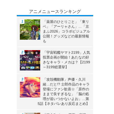
アニメニュースランキング
「薬屋のひとりごと」「東リ
ベ」「アーリャさん」…「京
まふ2026」コラボビジュアル
公開！グッズなどの最新情報
も
「宇宙戦艦ヤマト2199」人気
投票企画が開始！あたなの好
きなキャラ・メカは？【2199
～3199総選挙】
「攻殻機動隊」声優・久川
綾…だと!? 士郎作品のキャラ
登場にファン歓喜☆「原作の
ままで良すぎるな」「脳の処
理が追いつかないよお」…第
5話【ネタバレあり反応まとめ】