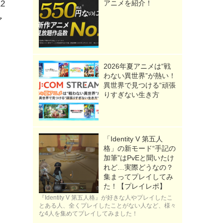
2
アニメを紹介！
ア
2026年夏アニメは“戦
わない異世界”が熱い！
異世界で見つける“頑張
りすぎない生き方
「Identity V 第五人
格」の新モード“手記の
加筆”はPvEと聞いたけ
れど…実際どうなの？
集まってプレイしてみ
た！【プレイレポ】
『Identity V 第五人格』が好きな人やプレイしたこ
とある人、全くプレイしたことがない人など、様々
な4人を集めてプレイしてみました！