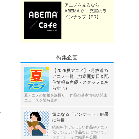
アニメを見るなら
ABEMAで！ 充実のラ
インナップ【PR】
愛
特集企画
【2026夏アニメ】7月放送の
アニメ一覧（放送開始日＆配
信情報＆声優・スタッフ＆あ
し
らすじ）
夏アニメの情報を深掘り！ 作品の基本情報や関連
ニュースを随時更新
っ
ザ
気になる「アンケート」結果
に注目
続編を作ってほしい作品やアニメ
化してほしい作品などについてア
ンケート、その結果を公開