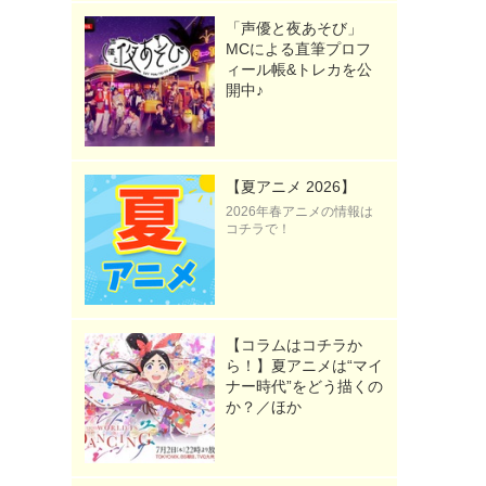
「声優と夜あそび」
MCによる直筆プロフ
ィール帳&トレカを公
開中♪
【夏アニメ 2026】
2026年春アニメの情報は
コチラで！
【コラムはコチラか
ら！】夏アニメは“マイ
ナー時代”をどう描くの
か？／ほか
引