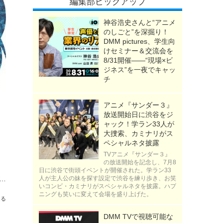
編集部ピックアップ
神谷浩史さんと“アニメ
のしごと”を深掘り！
DMM pictures、学生向
けセミナー＆交流会を
8/31開催――“現場×ビ
ジネス”を一夜でキャッ
チ
アニメ『サンダー３』
放送開始日に渋谷をジ
ャック！学ラン33人が
大捜索、カミナリがス
ペシャルネタ披露
TVアニメ『サンダー３』
の放送開始を記念し、7月8
日に渋谷で街頭イベントが開催された。学ラン33
：ファントムトリガー」25年1月TVアニメ放送スタート！見どころ詰まったPV公開
人が主人公の妹を探す設定で渋谷を練り歩き、お笑
いコンビ・カミナリがスペシャルネタを披露。ハプ
ニングも笑いに変えて会場を盛り上げた。
送る
DMM TVで視聴可能な