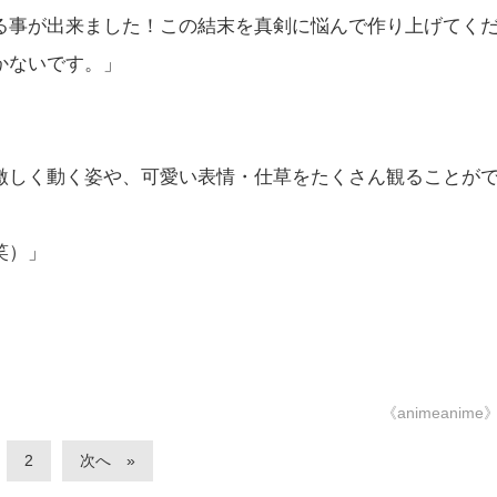
る事が出来ました！この結末を真剣に悩んで作り上げてく
かないです。」
激しく動く姿や、可愛い表情・仕草をたくさん観ることが
笑）」
《animeanime
2
次へ