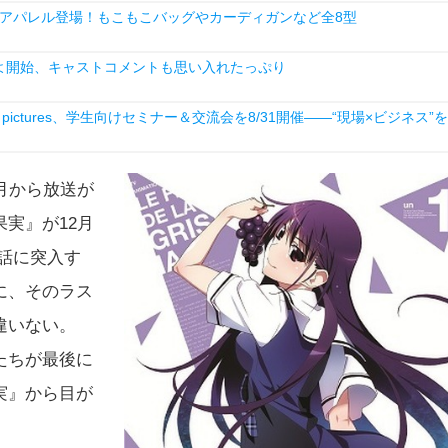
アパレル登場！もこもこバッグやカーディガンなど全8型
よ開始、キャストコメントも思い入れたっぷり
ictures、学生向けセミナー＆交流会を8/31開催――“現場×ビジネス”を
月から放送が
実』が12月
終話に突入す
に、そのラス
違いない。
たちが最後に
実』から目が