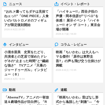
ニュース
イベント・レポート
“おれァ腐ってもダチは見捨て
「ハイキュー!!」西谷夕役の
ねェっ!!”「ONE PIECE」人食
声優・岡本信彦が”リベロ”を
いのバルトロメオのフィギュ
体感！ 展示イベント「ハイキ
アが限定復刻開始
ュー!! オン ザ コート」東京会
場が開幕
2026.8.9(日) 20:30
2026.8.7(金) 18:20
インタビュー
コラム・レビュー
小清水亜美 史実をたどり、
映画「ちいかわ」は大人もハ
共演者との芝居で深めたドレ
マる傑作!「原作は東野圭
ゲネの“止まった時間”と“繊細
吾?」の声も飛び交う仕掛けが
な強さ” TVアニメ「天幕の
満載
ジャードゥーガル」インタビ
2026.8.8(土) 10:45
ュー（８）
2026.8.3(月) 18:00
動画
連載
「AbemaTV」アニメの一挙放
「映画ちいかわ」昔ばなし形
送＆劇場作品が目白押し 「R
式から逸脱した“刺激”― 「今