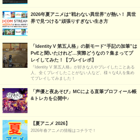
2026年夏アニメは“戦わない異世界”が熱い！ 異世
界で見つける“頑張りすぎない生き方
「Identity V 第五人格」の新モード“手記の加筆”は
PvEと聞いたけれど…実際どうなの？集まってプ
レイしてみた！【プレイレポ】
『Identity V 第五人格』が好きな人やプレイしたことある
人、全くプレイしたことがない人など、様々な4人を集め
てプレイしてみました！
「声優と夜あそび」MCによる直筆プロフィール帳
&トレカを公開中♪
【夏アニメ 2026】
2026年春アニメの情報はコチラで！