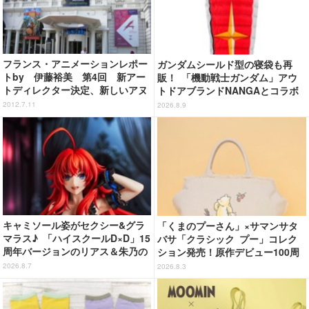
フランス・アニメーションレポー
ガンダムシールド型の寝袋も再
トby 伊藤裕美 第4回 新アー
販！ 「機動戦士ガンダム」アウ
トディレクター決定、新しいアヌ
トドアブランドNANGAとコラボ
シーへ
したアパレルがカッコいい！ 日
2012.7.11
2026.8.9
常使いしやすいシンプルなデザイ
ン
キャミソール姿がセクシー&グラ
「くまのプーさん」×サマンサタ
マラス♪ 「ハイスクールD×D」15
バサ「クラシック プー」コレク
周年バージョンのリアス＆朱乃の
ション発売！原作デビュー100周
フィギュアがリニューアルパッケ
年記念でハンドバッグや財布など
2026.8.7
2026.8.3
ージで登場！
全6種が登場