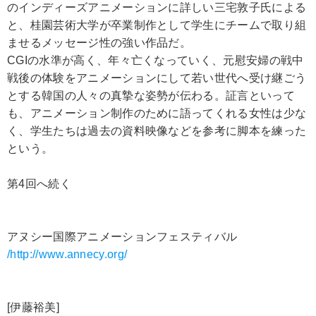
のインディーズアニメーションに詳しい三宅敦子氏による
と、桂園芸術大学が卒業制作として学生にチームで取り組
ませるメッセージ性の強い作品だ。
CGIの水準が高く、年々亡くなっていく、元慰安婦の戦中
戦後の体験をアニメーションにして若い世代へ受け継ごう
とする韓国の人々の真摯な姿勢が伝わる。証言といって
も、アニメーション制作のために語ってくれる女性は少な
く、学生たちは過去の資料映像などを参考に脚本を練った
という。
第4回へ続く
アヌシー国際アニメーションフェスティバル
/http://www.annecy.org/
[伊藤裕美]