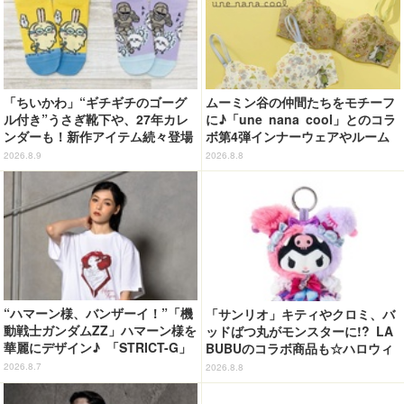
「ちいかわ」“ギチギチのゴーグ
ムーミン谷の仲間たちをモチーフ
ル付き”うさぎ靴下や、27年カレ
に♪「une nana cool」とのコラ
ンダーも！新作アイテム続々登場
ボ第4弾インナーウェアやルーム
ウェアが登場！
2026.8.9
2026.8.8
“ハマーン様、バンザーイ！”「機
「サンリオ」キティやクロミ、バ
動戦士ガンダムZZ」ハマーン様を
ッドばつ丸がモンスターに!? LA
華麗にデザイン♪ 「STRICT-G」
BUBUのコラボ商品も☆ハロウィ
Tシャツなどミニコレクション登
ーングッズ情報が到着【サンリオ
2026.8.7
2026.8.8
場
ピューロランド】