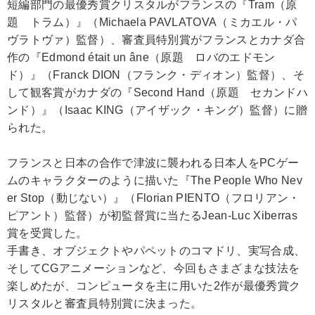
短編部門の最優秀賞クリスタルがフランスの『Tram（原
題 トラム）』（Michaela PAVLATOVA（ミカエル・パ
ヴラトヴァ）監督）、審査員特別賞がフランスとカナダ合
作の『Edmond était un âne（原題 ロバのエドモン
ド）』（Franck DION（フランク・ディオン）監督）、そ
して観客賞がカナダの『Second Hand（原題 セカンドハ
ンド）』（Isaac KING（アイザック・キング）監督）に贈
られた。
フランスと日本の合作で津波に襲われる日本人をPCゲー
ムのキャラクターのように描いた『The People Who Nev
er Stop（動じない）』（Florian PIENTO（フロリアン・
ピアント）監督）が初監督賞に当たるJean-Luc Xiberras
賞を受賞した。
手書き、オブジェクトやパペットのコマドリ、実写合成、
そしてCGアニメーションなど、今回もさまざまな技法を
楽しめたが、コンピュータを主に用いた2作が最優秀賞ク
リスタルと審査員特別賞に決まった。