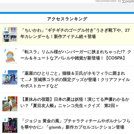
Recommended by
アクセスランキング
「ちいかわ」“ギチギチのゴーグル付き”うさぎ靴下や、27
年カレンダーも！新作アイテム続々登場
「転スラ」リムル様がハンバーガーに挟まれちゃった!? ク
ール＆キュートなアパレルや雑貨が新登場！【COSPA】
「薬屋のひとりごと」猫猫＆壬氏がネモフィラに囲まれ
て…♪ 茨城県コラボの限定グッズが登場！クリアファイル
やポストカードなど
【夏休みの宿題】日本の夏は妖怪！演じてる声優わかるか
い？『夏目友人帳』ニャンコ先生＜クイズ 第2回＞
「ジョジョ 黄金の風」ブチャラティチームやポルナレフら
を華やかに♪ 「glamb」新作カプセルコレクション登場