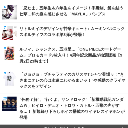
「忍たま」五年生＆六年生をイメージ！手裏剣、髪を結う
仕草…和の趣を感じさせる「MAYLA」パンプス
リトルミイのデザインが甘辛キュート♪ ムーミン×ルコック
スポルティフのコラボ第3弾が登場！
ルフィ、シャンクス、五老星…「ONE PIECEカードゲー
ム」プロモカード9枚入り！4周年記念商品が抽選販売【9
月2日23時まで】
「ジョジョ」ブチャラティのカリスマTシャツ登場ッ！“き
さまにオレの心は永遠にわかるまいッ！”や感動のクライマ
ックスをデザイン
“任務了解”、“行くよ、サンドロック”「新機動戦記ガンダ
ムＷ」ヒイロ・デュオ・トロワ・カトル・五飛の声がす
る…！ 新規録り下ろしボイス搭載のワイヤレスイヤホンが
登場