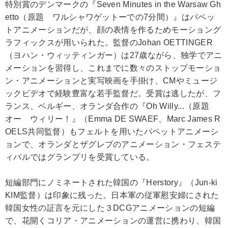
特別賞のデンマークの『Seven Minutes in the Warsaw Gh
etto（原題 ワルシャワゲットーでの7分間）』はパペッ
トアニメーションだが、顔の表情を作るためモーショング
ラフィックスが用いられた。監督のJohan OETTINGER
（ヨハン・ウィッティンガー）は27歳ながら、独学でアニ
メーションを習得し、これまでに数々のストップモーショ
ン・アニメーションと実写映画を手掛け、CMやミュージ
ックビデオで経験豊富な若手監督だ。受賞は逃したが、フ
ランス、ベルギー、オランダ合作の『Oh Willy...（原題
オー ウィリー！』（Emma DE SWAEF、Marc James R
OELS共同監督）もフェルトを用いたパペットアニメーシ
ョンで、オランダとザグレブのアニメーション・フェステ
ィバルではグランプリを受賞している。
短編部門にノミネートされた韓国の『Herstory』（Jun-ki
KIM監督）は印象に残った。日本軍の従軍慰安婦にされた
韓国女性の証言を元にした３DCGアニメーションの短編
で、花開くコリア・アニメーションの運営に携わり、韓国