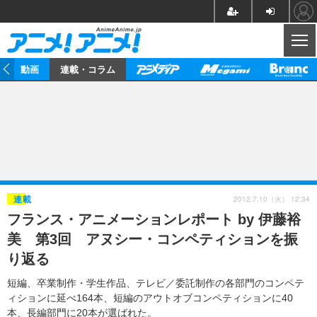
CL
動画
連載・コラム
ニュース
アニメ
映画/ドラマ
イベントレポート
マンガ
ノベル
アニメ
映画
インタビュー
音楽
声優
ライブ
舞台
スタッフ
声優
レビュー
2012.7.10（火） 12:34
連載
フランス・アニメーションレポート by 伊藤裕
ゲーム
グッズ
海外イベント
ビジネス
俳優・タレント
アーティスト
アニメ
実写
動画
美 第3回 アヌシー・コンペティションを振
イベント
海外
ビジネス
書評
イベント
アニメ
映画/ドラマ
連載・コラム
り返る
ゲーム
座談会
アニメ！アニメ！TV
ABEMA Cafe
短編、卒業制作・学生作品、テレビ／委託制作の各部門のコンペテ
ィションに延べ164本、短編のアウトオブコンペティションに40
本、長編部門に20本が選ばれた。