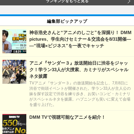
ランキングをもっと見る
編集部ピックアップ
神谷浩史さんと“アニメのしごと”を深掘り！ DMM
pictures、学生向けセミナー＆交流会を8/31開催―
―“現場×ビジネス”を一夜でキャッチ
アニメ『サンダー３』放送開始日に渋谷をジャッ
ク！学ラン33人が大捜索、カミナリがスペシャル
ネタ披露
TVアニメ『サンダー３』の放送開始を記念し、7月8日に
渋谷で街頭イベントが開催された。学ラン33人が主人公の
妹を探す設定で渋谷を練り歩き、お笑いコンビ・カミナリ
がスペシャルネタを披露。ハプニングも笑いに変えて会場
を盛り上げた。
DMM TVで視聴可能なアニメを紹介！