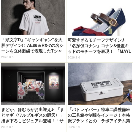
「頭文字D」“ギャンギャン”を大
可愛すぎるモチーフデザイン♪
胆デザイン!! AE86＆RX-7の名シ
「名探偵コナン」コナン&怪盗キ
ーンを立体刺繍で表現したTシャ
ッドのモチーフを表現！ 「MAYL
ツ登場
A」パンプスがセール実施中【3
2026.8.5
2026.8.6
0％オフセール】
まどか、ほむらがお出迎え♪ 「ま
「パトレイバー」特車二課整備班
どマギ〈ワルプルギスの廻天〉」
の工具箱や制服をイメージ！本格
描き下ろしビジュアル登場！「サ
派ブランドとのコラボアイテム第
ンシャインシティプリンスホテ
1弾が登場
2026.8.4
2026.8.9
ル」コラボ開催