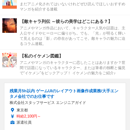
まだアニメ化されてはいないけれどぜひ読んでほしいおすすめ
マンガを紹介する連載
【敵キャラ列伝 ～彼らの美学はどこにある？】
アニメやマンガ作品において、キャラクター人気や話題は、主
人公サイドやヒーローに偏りがち。でも、「光」が明るく輝い
て見えるのは「影」の存在があってこそ。敵キャラの魅力に迫
るコラム連載。
【私のイケメン図鑑】
アニメやマンガのキャラクターに恋したことはありますか？世
間で話題になっているキャラクター、または筆者の独断と偏見
で“イケメン”をピックアップ！ イケメンの魅力をご紹介♪
残業月5h以内 ゲームUIのレイアウト画像作成業務/大手エン
タメ会社でのお仕事です
株式会社スタッフサービス エンジニアガイド
東京都
時給2,100円～
派遣社員