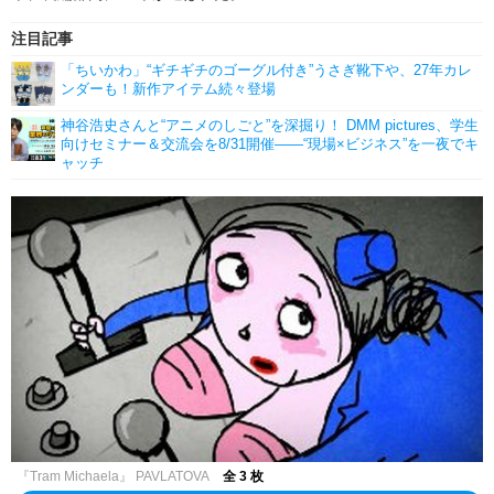
注目記事
「ちいかわ」“ギチギチのゴーグル付き”うさぎ靴下や、27年カレ
ンダーも！新作アイテム続々登場
神谷浩史さんと“アニメのしごと”を深掘り！ DMM pictures、学生
向けセミナー＆交流会を8/31開催――“現場×ビジネス”を一夜でキ
ャッチ
『Tram Michaela』 PAVLATOVA
全 3 枚