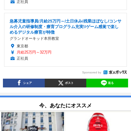
正社員
急募児童指導員/月給25万円～/土日休み/残業ほぼなし/コンサ
ル介入の研修制度・療育プログラム充実!/ゲーム感覚で楽し
めるデジタル療育が特徴
グランドオーキッド本所教室
東京都
月給25万円～32万円
正社員
Sponsored by
シェア
ポスト
送る
今、あなたにオススメ