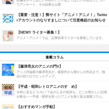
続編を作ってほしい作品やアニメ化してほしい作品などについ
てアンケート、その結果を公開
【重要・注意！】弊サイト「アニメ！アニメ！」Twitte
rアカウントのなりすましについて注意喚起のお知らせ
【NEW!! ライター募集！】
アニメ！アニメ！では、記事執筆ライターを募集しています。
連載コラム
【藤津亮太のアニメの門V】
アニメ評論家の藤津亮太が、最新作から懐かしの作品まで、独
自の切り口でピックアップ。
【平成・昭和レトロアニメのすゝめ】
令和に見ると“エモい”？あのときの気持ち、どこか懐かしい記憶
が蘇る――平成・昭和を彩ったアニメを振り返る連載コラム。
【おすすめマンガ手帖】