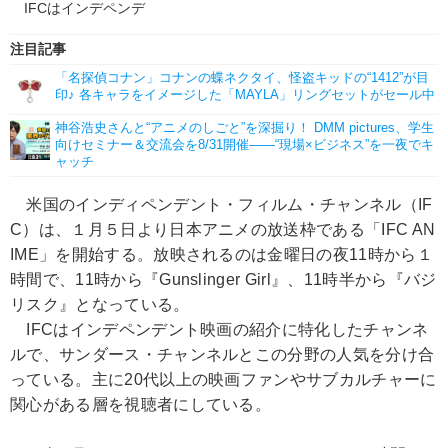
IFCはインデペンデ
注目記事
「名探偵コナン」コナンの蝶ネクタイ、怪盗キッドの“1412”が目
印♪ 各キャラをイメージした「MAYLA」リングセットがセール中
神谷浩史さんと“アニメのしごと”を深掘り！ DMM pictures、学生
向けセミナー＆交流会を8/31開催――“現場×ビジネス”を一夜でキ
ャッチ
米国のインディペンデント・フィルム・チャンネル（IF
C）は、１月５日より日本アニメの放送枠である「IFC AN
IME」を開始する。放映されるのは金曜日の夜11時から１
時間で、11時から『Gunslinger Girl』、11時半から『バジ
リスク』となっている。
IFCはインデペンデント映画の紹介に特化したチャンネ
ルで、サンダース・チャンネルとこの分野の人気を分け合
っている。主に20代以上の映画ファンやサブカルチャーに
関心がある層を視聴者にしている。