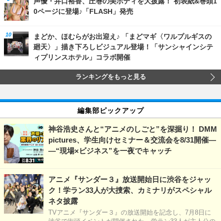
声優・井口裕香、圧巻の美ボディを大披露！ 初表紙&巻頭1
0ページに登場♪「FLASH」発売
まどか、ほむらがお出迎え♪ 「まどマギ〈ワルプルギスの
廻天〉」描き下ろしビジュアル登場！「サンシャインシテ
ィプリンスホテル」コラボ開催
ランキングをもっと見る
編集部ピックアップ
神谷浩史さんと“アニメのしごと”を深掘り！ DMM
pictures、学生向けセミナー＆交流会を8/31開催―
―“現場×ビジネス”を一夜でキャッチ
アニメ『サンダー３』放送開始日に渋谷をジャッ
ク！学ラン33人が大捜索、カミナリがスペシャル
ネタ披露
TVアニメ『サンダー３』の放送開始を記念し、7月8日に