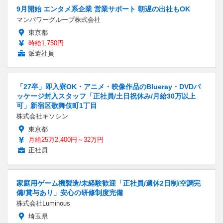
9月開始 エンタメ系企業 営業サポート 朝遅の出社もOK
マンパワーグループ株式会社
東京都
時給1,750円
派遣社員
「27卒」即入寮OK・アニメ・映像作品のBlueray・DVDパ
ッケージ封入スタッフ「正社員/土日祝休み/月給30万以上
可」新宿区歌舞伎町1丁目
株式会社キソシン
東京都
月給25万2,400円～32万円
正社員
家庭用ゲーム機製造/未経験歓迎「正社員/週休2日制/空調完
備/賞与あり」安心の研修制度完備
株式会社Luminous
埼玉県