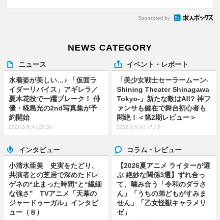
Sponsored by
NEWS CATEGORY
ニュース
イベント・レポート
水着姿が美しい…♪ 「仮面ラ
「美少女戦士セーラームーン-
イダーリバイス」アギレラ／
Shining Theater Shinagawa
夏木花役で一躍ブレーク！ 俳
Tokyo-」新たな敵はAI!? 神フ
優・椛島光の2nd写真集が予
ァンサも健在で舞台初心者も
約開始
悶絶！＜第2期レビュー＞
2026.8.6(木) 20:30
2026.8.6(木) 17:15
インタビュー
コラム・レビュー
小清水亜美 史実をたどり、
【2026夏アニメ ライターが選
共演者との芝居で深めたドレ
ぶ 絶妙な関係3選】ずれ合っ
ゲネの“止まった時間”と“繊細
て、噛み合う「令和のダラさ
な強さ” TVアニメ「天幕の
ん」「うちの弟どもがすみま
ジャードゥーガル」インタビ
せん」「乙女怪獣キャラメリ
ュー（８）
ゼ」