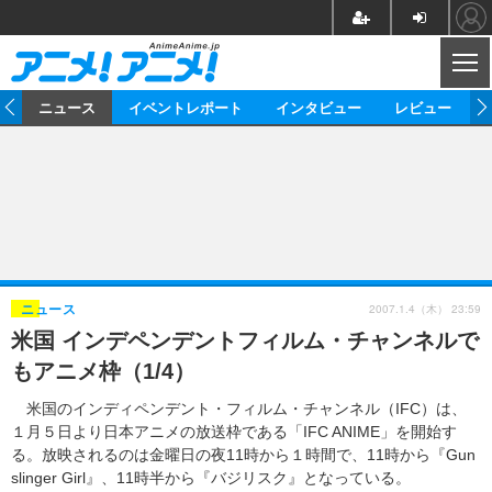
CL
ム
ニュース
イベントレポート
インタビュー
レビュー
ニュース
アニメ
映画/ドラマ
イベントレポート
マンガ
ノベル
アニメ
映画
インタビュー
音楽
声優
ライブ
舞台
スタッフ
声優
レビュー
2007.1.4（木） 23:59
ニュース
米国 インデペンデントフィルム・チャンネルで
ゲーム
グッズ
海外イベント
ビジネス
俳優・タレント
アーティスト
アニメ
実写
動画
もアニメ枠（1/4）
イベント
海外
ビジネス
書評
イベント
アニメ
映画/ドラマ
連載・コラム
米国のインディペンデント・フィルム・チャンネル（IFC）は、
１月５日より日本アニメの放送枠である「IFC ANIME」を開始す
ゲーム
座談会
アニメ！アニメ！TV
ABEMA Cafe
る。放映されるのは金曜日の夜11時から１時間で、11時から『Gun
slinger Girl』、11時半から『バジリスク』となっている。