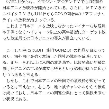
07年1月からは、イマジン・アジアンＴＶでも2時間の
日本アニメ放映枠が開始されている。さらに、ＭＴＶ系の
スパイクＴＶでも1月4日からGONZO制作の『アフロサム
ライ』の放映が始まっている。
これまで日本アニメを放映しなかったマイナーな放送局
や子供でなくハイティーン以上の高年齢層にターゲット絞
った放送局での日本アニメの導入が目立っている。
こうした中にはGDH（制作GONZO）の作品が目立って
おり、海外向けを強く意識した同社の戦略を反映してい
る。また、それ以上に米国の放送局で、比較的高い年齢に
向けたアニメの市場が成立し得るという認識が徐々に広が
りつつあると言える。
しかし、これで日本アニメの米国での放映枠が広がって
いるとは言えない。むしろ、地上波チャンネルからの後退
は続いており、日本アニメの関連企業にとって楽観出来な
い状況である。