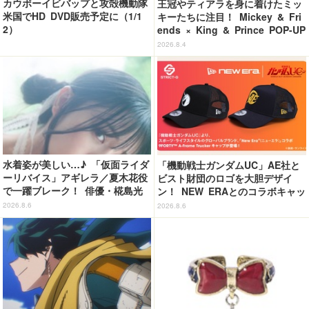
カウボーイビバップと攻殻機動隊
王冠やティアラを身に着けたミッ
米国でHD DVD販売予定に（1/1
キーたちに注目！ Mickey & Fri
2）
ends × King & Prince POP-UP
SHOP「MAGIC STAGE」に新商
2026.8.4
品登場
水着姿が美しい…♪ 「仮面ライダ
「機動戦士ガンダムUC」AE社と
ーリバイス」アギレラ／夏木花役
ビスト財団のロゴを大胆デザイ
で一躍ブレーク！ 俳優・椛島光
ン！ NEW ERAとのコラボキャッ
の2nd写真集が予約開始
プが新登場！
2026.8.6
2026.8.6