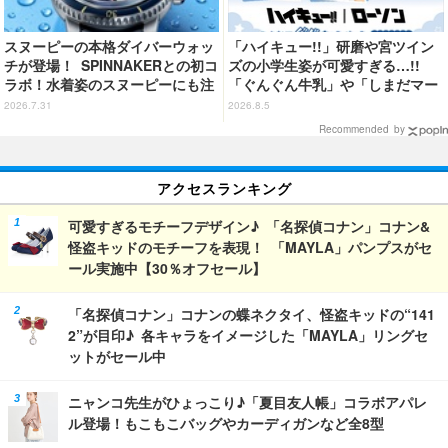
スヌーピーの本格ダイバーウォッ
「ハイキュー!!」研磨や宮ツイン
チが登場！ SPINNAKERとの初コ
ズの小学生姿が可愛すぎる…!!
ラボ！水着姿のスヌーピーにも注
「ぐんぐん牛乳」や「しまだマー
目
ト」デザインのグッズも!? ロー
2026.7.31
2026.8.5
ソン限定グッズが登場！
Recommended by
アクセスランキング
可愛すぎるモチーフデザイン♪ 「名探偵コナン」コナン&
怪盗キッドのモチーフを表現！ 「MAYLA」パンプスがセ
ール実施中【30％オフセール】
「名探偵コナン」コナンの蝶ネクタイ、怪盗キッドの“141
2”が目印♪ 各キャラをイメージした「MAYLA」リングセ
ットがセール中
ニャンコ先生がひょっこり♪「夏目友人帳」コラボアパレ
ル登場！もこもこバッグやカーディガンなど全8型