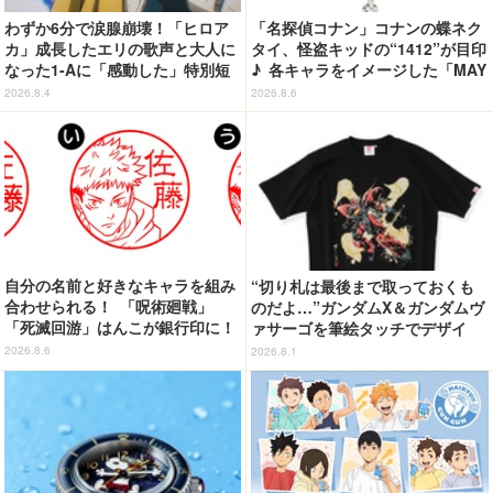
わずか6分で涙腺崩壊！「ヒロア
「名探偵コナン」コナンの蝶ネク
カ」成長したエリの歌声と大人に
タイ、怪盗キッドの“1412”が目印
なった1-Aに「感動した」特別短
♪ 各キャラをイメージした「MAY
編「I am a hero too」【ネタバ
LA」リングセットがセール中
2026.8.4
2026.8.6
レあり反応まとめ】
自分の名前と好きなキャラを組み
“切り札は最後まで取っておくも
合わせられる！ 「呪術廻戦」
のだよ…”ガンダムX＆ガンダムヴ
「死滅回游」はんこが銀行印に！
ァサーゴを筆絵タッチでデザイ
虎杖悠仁、乙骨憂太ら16キャラ追
ン！「ガンダムX」Tシャツ発売
2026.8.6
2026.8.1
加で全104種