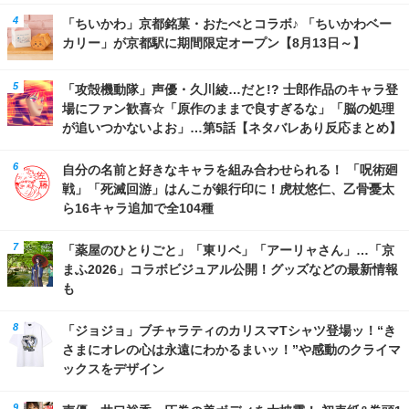
「ちいかわ」京都銘菓・おたべとコラボ♪ 「ちいかわベー
カリー」が京都駅に期間限定オープン【8月13日～】
「攻殻機動隊」声優・久川綾…だと!? 士郎作品のキャラ登
場にファン歓喜☆「原作のままで良すぎるな」「脳の処理
が追いつかないよお」…第5話【ネタバレあり反応まとめ】
自分の名前と好きなキャラを組み合わせられる！ 「呪術廻
戦」「死滅回游」はんこが銀行印に！虎杖悠仁、乙骨憂太
ら16キャラ追加で全104種
「薬屋のひとりごと」「東リベ」「アーリャさん」…「京
まふ2026」コラボビジュアル公開！グッズなどの最新情報
も
「ジョジョ」ブチャラティのカリスマTシャツ登場ッ！“き
さまにオレの心は永遠にわかるまいッ！”や感動のクライマ
ックスをデザイン