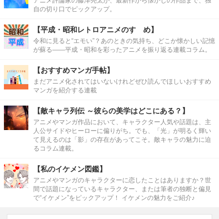
アニメ評論家の藤津亮太が、最新作から懐かしの作品まで、独
自の切り口でピックアップ。
【平成・昭和レトロアニメのすゝめ】
令和に見ると“エモい”？あのときの気持ち、どこか懐かしい記憶
が蘇る――平成・昭和を彩ったアニメを振り返る連載コラム。
【おすすめマンガ手帖】
まだアニメ化されてはいないけれどぜひ読んでほしいおすすめ
マンガを紹介する連載
【敵キャラ列伝 ～彼らの美学はどこにある？】
アニメやマンガ作品において、キャラクター人気や話題は、主
人公サイドやヒーローに偏りがち。でも、「光」が明るく輝い
て見えるのは「影」の存在があってこそ。敵キャラの魅力に迫
るコラム連載。
【私のイケメン図鑑】
アニメやマンガのキャラクターに恋したことはありますか？世
間で話題になっているキャラクター、または筆者の独断と偏見
で“イケメン”をピックアップ！ イケメンの魅力をご紹介♪