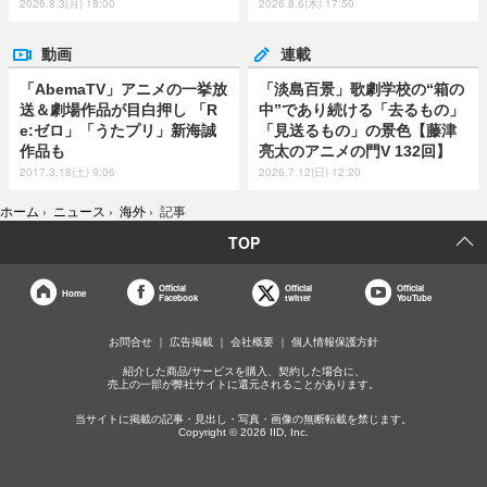
2026.8.3(月) 18:00
2026.8.6(木) 17:50
動画
連載
「AbemaTV」アニメの一挙放
「淡島百景」歌劇学校の“箱の
送＆劇場作品が目白押し 「R
中”であり続ける「去るもの」
e:ゼロ」「うたプリ」新海誠
「見送るもの」の景色【藤津
作品も
亮太のアニメの門V 132回】
2017.3.18(土) 9:06
2026.7.12(日) 12:20
ホーム
›
ニュース
›
海外
›
記事
TOP
Official
Official
Official
Home
Facebook
twitter
YouTube
お問合せ
広告掲載
会社概要
個人情報保護方針
紹介した商品/サービスを購入、契約した場合に、
売上の一部が弊社サイトに還元されることがあります。
当サイトに掲載の記事・見出し・写真・画像の無断転載を禁じます。
Copyright © 2026 IID, Inc.