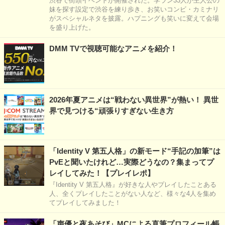
渋谷で街頭イベントが開催された。学ラン33人が主人公の
妹を探す設定で渋谷を練り歩き、お笑いコンビ・カミナリ
がスペシャルネタを披露。ハプニングも笑いに変えて会場
を盛り上げた。
DMM TVで視聴可能なアニメを紹介！
2026年夏アニメは“戦わない異世界”が熱い！ 異世
界で見つける“頑張りすぎない生き方
「Identity V 第五人格」の新モード“手記の加筆”は
PvEと聞いたけれど…実際どうなの？集まってプ
レイしてみた！【プレイレポ】
『Identity V 第五人格』が好きな人やプレイしたことある
人、全くプレイしたことがない人など、様々な4人を集め
てプレイしてみました！
「声優と夜あそび」MCによる直筆プロフィール帳