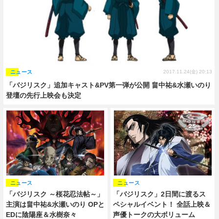
ニュース
2017.11.24(金) 20:13
「バジリスク」追加キャスト&PV第一弾が公開 畠中祐&水瀬いのり
登壇の先行上映会も決定
ニュース
ニュース
「バジリスク」2日間に渡るス
「バジリスク ～桜花忍法帖～」
ペシャルイベント！ 全話上映＆
主演は畠中祐&水瀬いのり OPと
声優トークの大ボリューム
EDに陰陽座＆水樹奈々