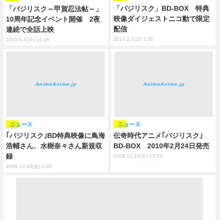
「バジリスク」BD-BOX 特典
「バジリスク～甲賀忍法帖～」
映像ダイジェストニコ動で限定
10周年記念イベント開催 2夜
配信
連続で全話上映
2010.2.7(日) 1:00
2015.5.4(月) 14:18
ニュース
ニュース
｢バジリスク｣BD特典映像に鳥海
伝奇時代アニメ｢バジリスク｣
浩輔さん、水樹奈々さん新規収
BD-BOX 2010年2月24日発売
録
2009.11.10(火) 23:59
2009.12.18(金) 0:30