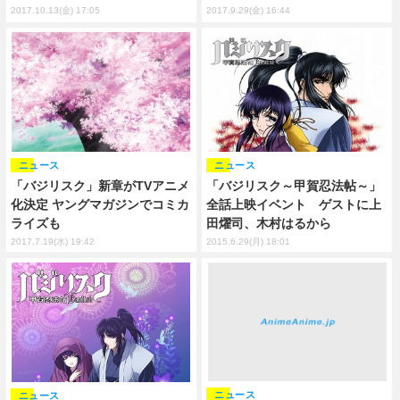
2017.9.29(金) 16:44
2017.10.13(金) 17:05
ニュース
ニュース
「バジリスク」新章がTVアニメ
「バジリスク～甲賀忍法帖～」
化決定 ヤングマガジンでコミカ
全話上映イベント ゲストに上
ライズも
田燿司、木村はるから
2017.7.19(水) 19:42
2015.6.29(月) 18:01
ニュース
ニュース