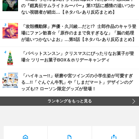
の『鎧真伝サムライトルーパー』第17話に感情の追いつか
ない視聴者が続出…【ネタバレあり反応まとめ】
「攻殻機動隊」声優・久川綾…だと!? 士郎作品のキャラ登
場にファン歓喜☆「原作のままで良すぎるな」「脳の処理
が追いつかないよお」…第5話【ネタバレあり反応まとめ】
「パペットスンスン」クリスマスにぴったりなお菓子が登
場☆ ツリーお菓子BOX＆ホリデーキャンディ
「ハイキュー!!」研磨や宮ツインズの小学生姿が可愛すぎ
る…!!「ぐんぐん牛乳」や「しまだマート」デザインのグ
ッズも!? ローソン限定グッズが登場！
ランキングをもっと見る