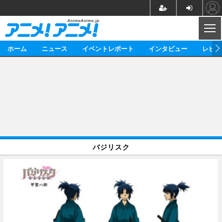
CL
ホーム
ニュース
イベントレポート
インタビュー
レビュ
ニュース
アニメ
映画/ドラマ
イベントレポート
マンガ
ノベル
アニメ
映画
インタビュー
音楽
声優
ライブ
舞台
スタッフ
声優
レビュー
バジリスク
ゲーム
グッズ
海外イベント
ビジネス
俳優・タレント
アーティスト
アニメ
実写
動画
イベント
海外
ビジネス
書評
イベント
アニメ
映画/ドラマ
連載・コラム
ゲーム
座談会
アニメ！アニメ！TV
ABEMA Cafe