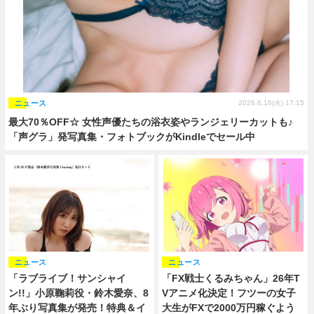
ニュース
2026.6.16(火) 17:15
最大70％OFF☆ 女性声優たちの浴衣姿やランジェリーカットも♪
「声グラ」発写真集・フォトブックがKindleでセール中
ニュース
ニュース
「ラブライブ！サンシャイ
「FX戦士くるみちゃん」26年T
ン!!」小原鞠莉役・鈴木愛奈、8
Vアニメ化決定！フツーの女子
年ぶり写真集が発売！特典＆イ
大生がFXで2000万円稼ぐよう