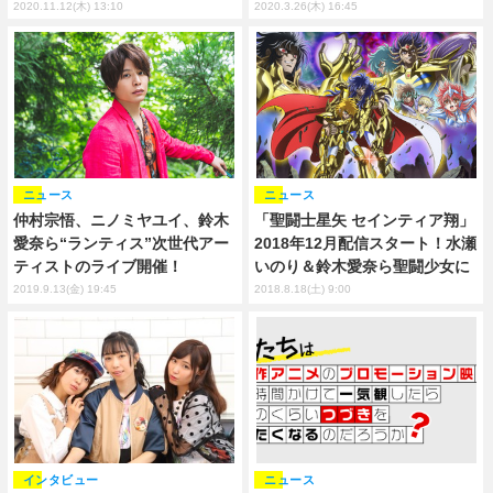
2020.11.12(木) 13:10
2020.3.26(木) 16:45
ニュース
ニュース
仲村宗悟、ニノミヤユイ、鈴木
「聖闘士星矢 セインティア翔」
愛奈ら“ランティス”次世代アー
2018年12月配信スタート！水瀬
ティストのライブ開催！
いのり＆鈴木愛奈ら聖闘少女に
2019.9.13(金) 19:45
2018.8.18(土) 9:00
インタビュー
ニュース