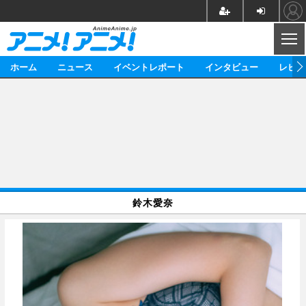
CL
ホーム
ニュース
イベントレポート
インタビュー
レビュ
ニュース
アニメ
映画/ドラマ
イベントレポート
マンガ
ノベル
アニメ
映画
インタビュー
音楽
声優
ライブ
舞台
スタッフ
声優
レビュー
鈴木愛奈
ゲーム
グッズ
海外イベント
ビジネス
俳優・タレント
アーティスト
アニメ
実写
動画
イベント
海外
ビジネス
書評
イベント
アニメ
映画/ドラマ
連載・コラム
ゲーム
座談会
アニメ！アニメ！TV
ABEMA Cafe