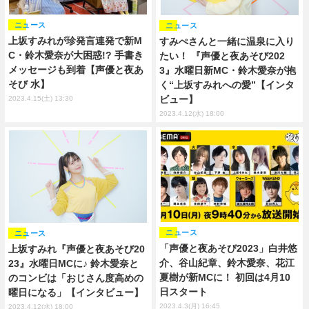
ニュース
ニュース
上坂すみれが珍発言連発で新M
すみぺさんと一緒に温泉に入り
C・鈴木愛奈が大困惑!? 手書き
たい！ 『声優と夜あそび202
メッセージも到着【声優と夜あ
3』水曜日新MC・鈴木愛奈が抱
そび 水】
く“上坂すみれへの愛”【インタ
ビュー】
2023.4.15(土) 13:30
2023.4.12(水) 18:00
ニュース
ニュース
「声優と夜あそび2023」白井悠
上坂すみれ『声優と夜あそび20
介、谷山紀章、鈴木愛奈、花江
23』水曜日MCに♪ 鈴木愛奈と
夏樹が新MCに！ 初回は4月10
のコンビは「おじさん度高めの
日スタート
曜日になる」【インタビュー】
2023.4.3(月) 16:45
2023.4.12(水) 18:00