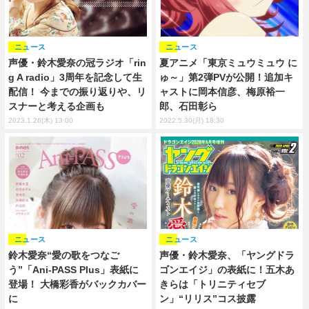
ニュース
ニュース
声優・鈴木愛奈の冠ラジオ「rin
夏アニメ「東京ミュウミュウ に
g A radio」3周年を記念して生
ゅ～」第2弾PVが公開！追加キ
配信！ 今までの振り返りや、リ
ャストに岡本信彦、梅原裕一
スナーと考える企画も
郎、石田彰ら
2023.1.26(木) 13:00
2022.5.30(月) 18:30
ニュース
ニュース
鈴木愛奈“愛の歌をつなご
声優・鈴木愛奈、「ヤングドラ
う”「Ani-PASS Plus」表紙に
ゴンエイジ」の表紙に！五木あ
登場！ 大橋彩香がバックカバー
きらは「トリニティセブ
に
ン」“リリス”コス披露