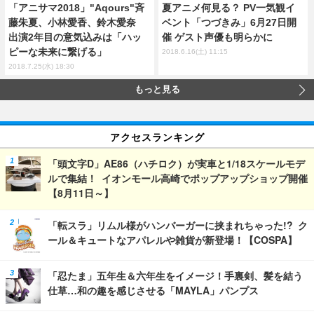
「アニサマ2018」"Aqours"斉
夏アニメ何見る？ PV一気観イ
藤朱夏、小林愛香、鈴木愛奈
ベント「つづきみ」6月27日開
出演2年目の意気込みは「ハッ
催 ゲスト声優も明らかに
ピーな未来に繋げる」
2018.6.16(土) 11:15
2018.7.25(水) 18:30
もっと見る
アクセスランキング
「頭文字D」AE86（ハチロク）が実車と1/18スケールモデ
ルで集結！ イオンモール高崎でポップアップショップ開催
【8月11日～】
「転スラ」リムル様がハンバーガーに挟まれちゃった!? ク
ール＆キュートなアパレルや雑貨が新登場！【COSPA】
「忍たま」五年生＆六年生をイメージ！手裏剣、髪を結う
仕草…和の趣を感じさせる「MAYLA」パンプス