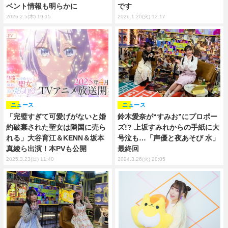
ベント情報も明らかに
です
2026.2.5(木) 19:15
2026.1.20(火) 12:17
ニュース
ニュース
「完璧すぎて可愛げがないと婚
鈴木愛奈が“すみお”にプロポー
約破棄された聖女は隣国に売ら
ズ!? 上坂すみれからの手紙に大
れる」大谷育江＆KENN＆坂本
号泣も…「声優と夜あそび 水」
真綾ら出演！本PVも公開
最終回
2025.3.23(日) 11:40
2024.3.26(火) 20:05