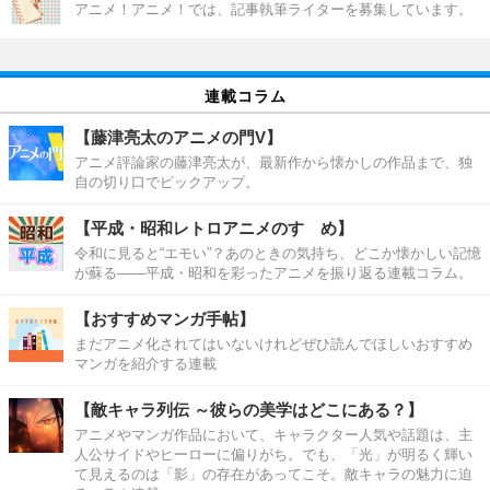
アニメ！アニメ！では、記事執筆ライターを募集しています。
連載コラム
【藤津亮太のアニメの門V】
アニメ評論家の藤津亮太が、最新作から懐かしの作品まで、独
自の切り口でピックアップ。
【平成・昭和レトロアニメのすゝめ】
令和に見ると“エモい”？あのときの気持ち、どこか懐かしい記憶
が蘇る――平成・昭和を彩ったアニメを振り返る連載コラム。
【おすすめマンガ手帖】
まだアニメ化されてはいないけれどぜひ読んでほしいおすすめ
マンガを紹介する連載
【敵キャラ列伝 ～彼らの美学はどこにある？】
アニメやマンガ作品において、キャラクター人気や話題は、主
人公サイドやヒーローに偏りがち。でも、「光」が明るく輝い
て見えるのは「影」の存在があってこそ。敵キャラの魅力に迫