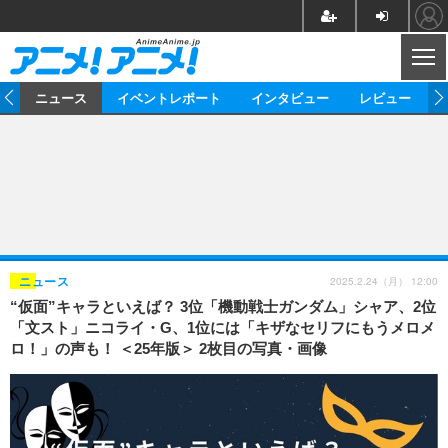
CL
ム
ニュース
イベントレポート
インタビュー
レビュー
ニュース
アニメ
映画/ドラマ
イベントレポート
マンガ
ノベル
アニメ
映画
インタビュー
音楽
声優
ライブ
舞台
スタッフ
声優
レビュー
2025.2.24（月） 12:00
ニュース
“仮面”キャラといえば？ 3位「機動戦士ガンダム」シャア、2位
ゲーム
グッズ
海外イベント
ビジネス
俳優・タレント
アーティスト
アニメ
実写
動画
「文スト」ニコライ・G、1位には「キザなセリフにもうメロメ
イベント
海外
ロ！」の声も！ ＜25年版＞ 2枚目の写真・画像
ビジネス
書評
イベント
アニメ
映画/ドラマ
連載・コラム
ゲーム
座談会
アニメ！アニメ！TV
ABEMA Cafe