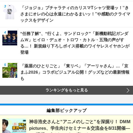
「ジョジョ」ブチャラティのカリスマTシャツ登場ッ！“き
さまにオレの心は永遠にわかるまいッ！”や感動のクライマ
ックスをデザイン
“任務了解”、“行くよ、サンドロック”「新機動戦記ガンダ
ムＷ」ヒイロ・デュオ・トロワ・カトル・五飛の声がす
る…！ 新規録り下ろしボイス搭載のワイヤレスイヤホンが
登場
「薬屋のひとりごと」「東リベ」「アーリャさん」…「京
まふ2026」コラボビジュアル公開！グッズなどの最新情報
も
ランキングをもっと見る
編集部ピックアップ
神谷浩史さんと“アニメのしごと”を深掘り！ DMM
pictures、学生向けセミナー＆交流会を8/31開催―