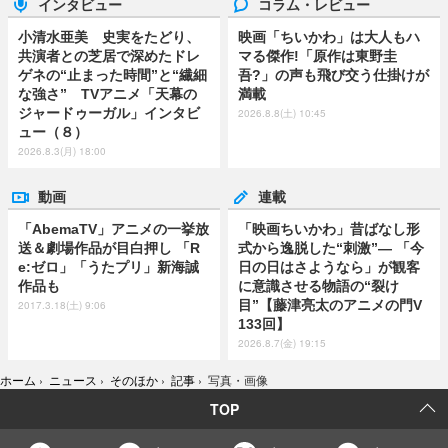
インタビュー
コラム・レビュー
小清水亜美 史実をたどり、
映画「ちいかわ」は大人もハ
共演者との芝居で深めたドレ
マる傑作!「原作は東野圭
ゲネの“止まった時間”と“繊細
吾?」の声も飛び交う仕掛けが
な強さ” TVアニメ「天幕の
満載
ジャードゥーガル」インタビ
2026.8.8(土) 10:45
ュー（８）
2026.8.3(月) 18:00
動画
連載
「AbemaTV」アニメの一挙放
「映画ちいかわ」昔ばなし形
送＆劇場作品が目白押し 「R
式から逸脱した“刺激”― 「今
e:ゼロ」「うたプリ」新海誠
日の日はさようなら」が観客
作品も
に意識させる物語の“裂け
目”【藤津亮太のアニメの門V
2017.3.18(土) 9:06
133回】
2026.8.7(金) 19:15
ホーム
›
ニュース
›
そのほか
›
記事
›
写真・画像
TOP