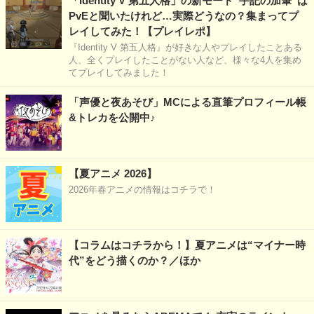
「Identity V 第五人格」の新モード“手記の加筆”は
PvEと聞いたけれど…実際どうなの？集まってプ
レイしてみた！【プレイレポ】
『Identity V 第五人格』が好きな人やプレイしたことある
人、全くプレイしたことがない人など、様々な4人を集め
てプレイしてみました！
「声優と夜あそび」MCによる直筆プロフィール帳
&トレカを公開中♪
【夏アニメ 2026】
2026年春アニメの情報はコチラで！
【コラムはコチラから！】夏アニメは“マイナー時
代”をどう描くのか？／ほか