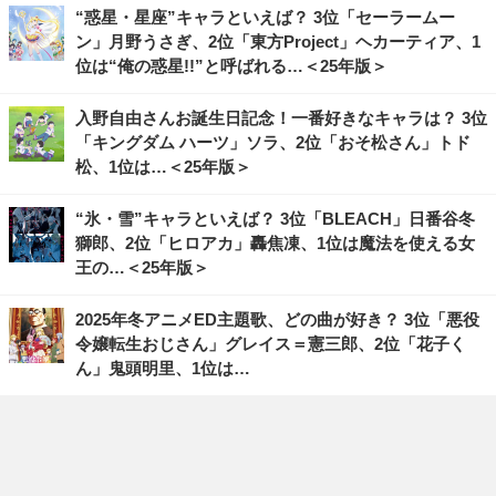
“惑星・星座”キャラといえば？ 3位「セーラームー
ン」月野うさぎ、2位「東方Project」ヘカーティア、1
位は“俺の惑星!!”と呼ばれる…＜25年版＞
入野自由さんお誕生日記念！一番好きなキャラは？ 3位
「キングダム ハーツ」ソラ、2位「おそ松さん」トド
松、1位は…＜25年版＞
“氷・雪”キャラといえば？ 3位「BLEACH」日番谷冬
獅郎、2位「ヒロアカ」轟焦凍、1位は魔法を使える女
王の…＜25年版＞
2025年冬アニメED主題歌、どの曲が好き？ 3位「悪役
令嬢転生おじさん」グレイス＝憲三郎、2位「花子く
ん」鬼頭明里、1位は…