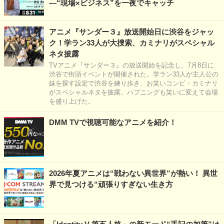
―“現場×ビジネス”を一夜でキャッチ
アニメ『サンダー３』放送開始日に渋谷をジャッ
ク！学ラン33人が大捜索、カミナリがスペシャル
ネタ披露
TVアニメ『サンダー３』の放送開始を記念し、7月8日に
渋谷で街頭イベントが開催された。学ラン33人が主人公の
妹を探す設定で渋谷を練り歩き、お笑いコンビ・カミナリ
がスペシャルネタを披露。ハプニングも笑いに変えて会場
を盛り上げた。
DMM TVで視聴可能なアニメを紹介！
2026年夏アニメは“戦わない異世界”が熱い！ 異世
界で見つける“頑張りすぎない生き方