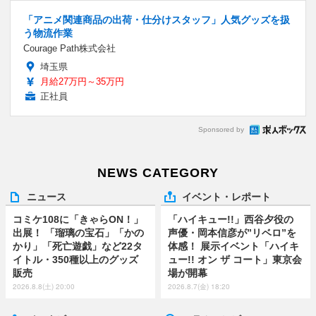
「アニメ関連商品の出荷・仕分けスタッフ」人気グッズを扱
う物流作業
Courage Path株式会社
埼玉県
月給27万円～35万円
正社員
Sponsored by
NEWS CATEGORY
ニュース
イベント・レポート
コミケ108に「きゃらON！」
「ハイキュー!!」西谷夕役の
出展！ 「瑠璃の宝石」「かの
声優・岡本信彦が”リベロ”を
かり」「死亡遊戯」など22タ
体感！ 展示イベント「ハイキ
イトル・350種以上のグッズ
ュー!! オン ザ コート」東京会
販売
場が開幕
2026.8.8(土) 20:00
2026.8.7(金) 18:20