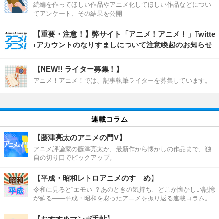
続編を作ってほしい作品やアニメ化してほしい作品などについ
てアンケート、その結果を公開
【重要・注意！】弊サイト「アニメ！アニメ！」Twitte
rアカウントのなりすましについて注意喚起のお知らせ
【NEW!! ライター募集！】
アニメ！アニメ！では、記事執筆ライターを募集しています。
連載コラム
【藤津亮太のアニメの門V】
アニメ評論家の藤津亮太が、最新作から懐かしの作品まで、独
自の切り口でピックアップ。
【平成・昭和レトロアニメのすゝめ】
令和に見ると“エモい”？あのときの気持ち、どこか懐かしい記憶
が蘇る――平成・昭和を彩ったアニメを振り返る連載コラム。
【おすすめマンガ手帖】