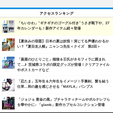
アクセスランキング
「ちいかわ」“ギチギチのゴーグル付き”うさぎ靴下や、27
年カレンダーも！新作アイテム続々登場
【夏休みの宿題】日本の夏は妖怪！演じてる声優わかるか
い？『夏目友人帳』ニャンコ先生＜クイズ 第2回＞
「薬屋のひとりごと」猫猫＆壬氏がネモフィラに囲まれ
て…♪ 茨城県コラボの限定グッズが登場！クリアファイル
やポストカードなど
「忍たま」五年生＆六年生をイメージ！手裏剣、髪を結う
仕草…和の趣を感じさせる「MAYLA」パンプス
「ジョジョ 黄金の風」ブチャラティチームやポルナレフら
を華やかに♪ 「glamb」新作カプセルコレクション登場