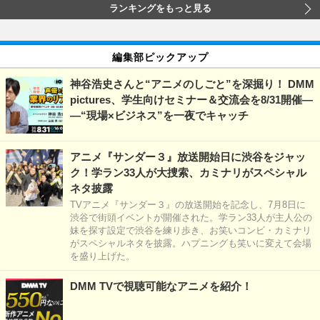
ランキングをもっと見る
編集部ピックアップ
神谷浩史さんと“アニメのしごと”を深掘り！ DMM
pictures、学生向けセミナー＆交流会を8/31開催―
―“現場×ビジネス”を一夜でキャッチ
アニメ『サンダー３』放送開始日に渋谷をジャッ
ク！学ラン33人が大捜索、カミナリがスペシャル
ネタ披露
TVアニメ『サンダー３』の放送開始を記念し、7月8日に
渋谷で街頭イベントが開催された。学ラン33人が主人公の
妹を探す設定で渋谷を練り歩き、お笑いコンビ・カミナリ
がスペシャルネタを披露。ハプニングも笑いに変えて会場
を盛り上げた。
DMM TVで視聴可能なアニメを紹介！