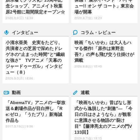
胆水着でグッズ化♪ 15周年記
体感！ 展示イベント「ハイキ
念ショップ、アニメイト秋葉
ュー!! オン ザ コート」東京会
原2号館に期間限定オープン☆
場が開幕
2026.8.9(日) 18:30
2026.8.7(金) 18:20
インタビュー
コラム・レビュー
小清水亜美 史実をたどり、
映画「ちいかわ」は大人もハ
共演者との芝居で深めたドレ
マる傑作!「原作は東野圭
ゲネの“止まった時間”と“繊細
吾?」の声も飛び交う仕掛けが
な強さ” TVアニメ「天幕の
満載
ジャードゥーガル」インタビ
2026.8.8(土) 10:45
ュー（８）
2026.8.3(月) 18:00
動画
連載
「AbemaTV」アニメの一挙放
「映画ちいかわ」昔ばなし形
送＆劇場作品が目白押し 「R
式から逸脱した“刺激”― 「今
e:ゼロ」「うたプリ」新海誠
日の日はさようなら」が観客
作品も
に意識させる物語の“裂け
目”【藤津亮太のアニメの門V
2017.3.18(土) 9:06
133回】
2026.8.7(金) 19:15