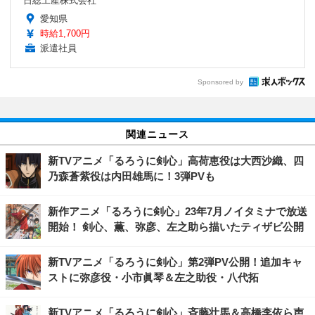
日総工産株式会社
愛知県
時給1,700円
派遣社員
Sponsored by
関連ニュース
新TVアニメ「るろうに剣心」高荷恵役は大西沙織、四
乃森蒼紫役は内田雄馬に！3弾PVも
新作アニメ「るろうに剣心」23年7月ノイタミナで放送
開始！ 剣心、薫、弥彦、左之助ら描いたティザビ公開
新TVアニメ「るろうに剣心」第2弾PV公開！追加キャ
ストに弥彦役・小市眞琴＆左之助役・八代拓
新TVアニメ「るろうに剣心」斉藤壮馬＆高橋李依ら声