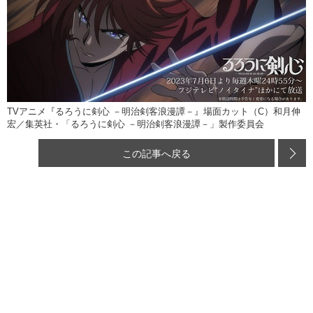
TVアニメ『るろうに剣心 －明治剣客浪漫譚－』場面カット（C）和月伸
宏／集英社・「るろうに剣心 －明治剣客浪漫譚－」製作委員会
この記事へ戻る