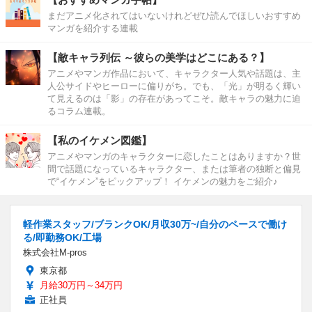
まだアニメ化されてはいないけれどぜひ読んでほしいおすすめ
マンガを紹介する連載
【敵キャラ列伝 ～彼らの美学はどこにある？】
アニメやマンガ作品において、キャラクター人気や話題は、主
人公サイドやヒーローに偏りがち。でも、「光」が明るく輝い
て見えるのは「影」の存在があってこそ。敵キャラの魅力に迫
るコラム連載。
【私のイケメン図鑑】
アニメやマンガのキャラクターに恋したことはありますか？世
間で話題になっているキャラクター、または筆者の独断と偏見
で“イケメン”をピックアップ！ イケメンの魅力をご紹介♪
軽作業スタッフ/ブランクOK/月収30万~/自分のペースで働け
る/即勤務OK/工場
株式会社M-pros
東京都
月給30万円～34万円
正社員