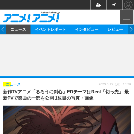
CL
ム
ニュース
イベントレポート
インタビュー
レビュー
ニュース
アニメ
映画/ドラマ
イベントレポート
マンガ
ノベル
アニメ
映画
インタビュー
音楽
声優
ライブ
舞台
スタッフ
声優
レビュー
2023.5.15（月） 18:20
ニュース
新作TVアニメ「るろうに剣心」EDテーマはReol「切っ先」 最
ゲーム
グッズ
海外イベント
ビジネス
俳優・タレント
アーティスト
アニメ
実写
動画
新PVで楽曲の一部を公開 1枚目の写真・画像
イベント
海外
ビジネス
書評
イベント
アニメ
映画/ドラマ
連載・コラム
ゲーム
座談会
アニメ！アニメ！TV
ABEMA Cafe