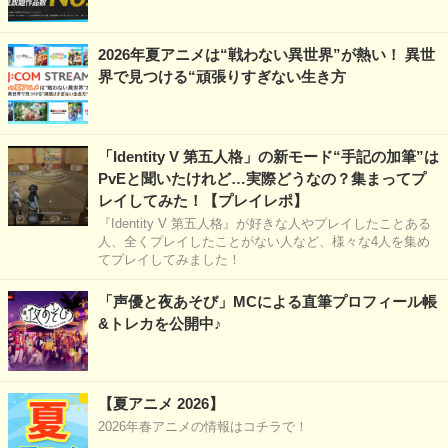
2026年夏アニメは“戦わない異世界”が熱い！ 異世
界で見つける“頑張りすぎない生き方
「Identity V 第五人格」の新モード“手記の加筆”は
PvEと聞いたけれど…実際どうなの？集まってプ
レイしてみた！【プレイレポ】
『Identity V 第五人格』が好きな人やプレイしたことある
人、全くプレイしたことがない人など、様々な4人を集め
てプレイしてみました！
「声優と夜あそび」MCによる直筆プロフィール帳
&トレカを公開中♪
【夏アニメ 2026】
2026年春アニメの情報はコチラで！