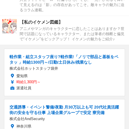
て見えるのは「影」の存在があってこそ。敵キャラの魅力に迫
るコラム連載。
【私のイケメン図鑑】
アニメやマンガのキャラクターに恋したことはありますか？世
間で話題になっているキャラクター、または筆者の独断と偏見
で“イケメン”をピックアップ！ イケメンの魅力をご紹介♪
軽作業・組立スタッフ座り?軽作業!「ノリで部品と基板をペ
タッ 」時給1300円～/日勤/土日休み/残業なし
株式会社ホットスタッフ袋井
愛知県
時給1,300円～
派遣社員
交通誘導・イベント警備/夜勤 月30万以上も可 20代社員活躍
街の安全を守る仕事 上場企業グループで安定 寮完備
株式会社AndSecurity
神奈川県