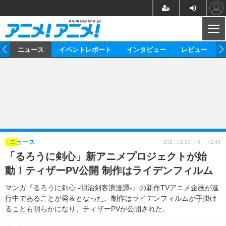
CL
ム
ニュース
イベントレポート
インタビュー
レビュー
ニュース
アニメ
映画/ドラマ
イベントレポート
マンガ
ノベル
アニメ
映画
インタビュー
音楽
声優
ライブ
舞台
スタッフ
声優
レビュー
2021.12.20（月） 12:45
ニュース
「るろうに剣心」新アニメプロジェクトが始
ゲーム
グッズ
海外イベント
ビジネス
俳優・タレント
アーティスト
アニメ
実写
動画
動！ティザーPV公開 制作はライデンフィルム
イベント
海外
ビジネス
書評
イベント
アニメ
映画/ドラマ
連載・コラム
マンガ『るろうに剣心 -明治剣客浪漫譚-』の新作TVアニメ企画が進
行中であることが発表となった。制作はライデンフィルムが手掛け
ゲーム
座談会
アニメ！アニメ！TV
ABEMA Cafe
ることも明らかになり、ティザーPVが公開された。