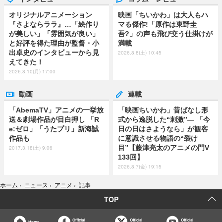
オリジナルアニメーション
映画「ちいかわ」は大人もハ
『さよならララ』…「絵作り
マる傑作!「原作は東野圭
が美しい」「雰囲気が良い」
吾?」の声も飛び交う仕掛けが
と好評を得た理由が監督・小
満載
出卓史のインタビューから見
2026.8.8(土) 10:45
えてきた！
2026.8.10(月) 17:00
動画
連載
「AbemaTV」アニメの一挙放
「映画ちいかわ」昔ばなし形
送＆劇場作品が目白押し 「R
式から逸脱した“刺激”― 「今
e:ゼロ」「うたプリ」新海誠
日の日はさようなら」が観客
作品も
に意識させる物語の“裂け
目”【藤津亮太のアニメの門V
2017.3.18(土) 9:06
133回】
2026.8.7(金) 19:15
ホーム
›
ニュース
›
アニメ
›
記事
TOP
Official
Official
Official
Home