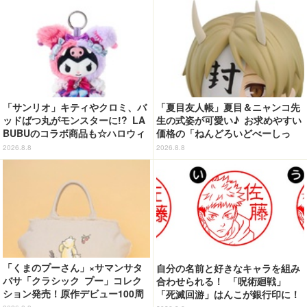
「サンリオ」キティやクロミ、バ
「夏目友人帳」夏目＆ニャンコ先
ッドばつ丸がモンスターに!? LA
生の式姿が可愛い♪ お求めやすい
BUBUのコラボ商品も☆ハロウィ
価格の「ねんどろいどべーしっ
ーングッズ情報が到着【サンリオ
く」から登場！ ちんまい二人が
2026.8.8
2026.8.8
ピューロランド】
並んだ姿にキュン☆
「くまのプーさん」×サマンサタ
自分の名前と好きなキャラを組み
バサ「クラシック プー」コレク
合わせられる！ 「呪術廻戦」
ション発売！原作デビュー100周
「死滅回游」はんこが銀行印に！
年記念でハンドバッグや財布など
虎杖悠仁、乙骨憂太ら16キャラ追