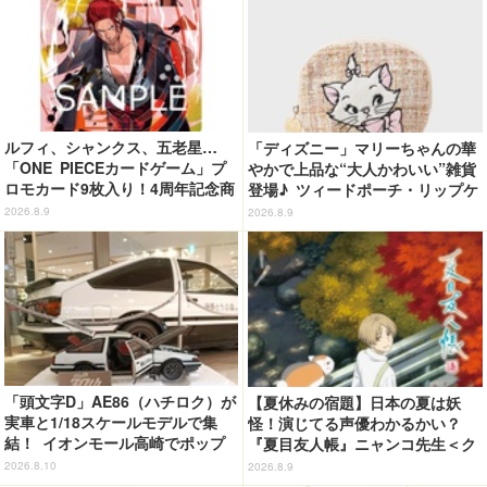
ルフィ、シャンクス、五老星…
「ディズニー」マリーちゃんの華
「ONE PIECEカードゲーム」プ
やかで上品な“大人かわいい”雑貨
ロモカード9枚入り！4周年記念商
登場♪ ツィードポーチ・リップケ
品が抽選販売【9月2日23時まで】
ース・トート
2026.8.9
2026.8.9
「頭文字D」AE86（ハチロク）が
【夏休みの宿題】日本の夏は妖
実車と1/18スケールモデルで集
怪！演じてる声優わかるかい？
結！ イオンモール高崎でポップ
『夏目友人帳』ニャンコ先生＜ク
アップショップ開催【8月11日
イズ 第2回＞
2026.8.10
2026.8.9
～】