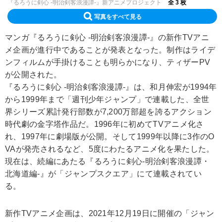
『るろうに剣心 -明治剣客浪漫譚-』新アニメプロジェクト
全 3 枚
写真をすべて見る
マンガ『るろうに剣心 -明治剣客浪漫譚-』の新作TVアニ
メ企画が進行中であることが発表となった。制作はライデ
ンフィルムが手掛けることも明らかになり、ティザーPV
が公開された。
『るろうに剣心 -明治剣客浪漫譚-』は、和月伸宏が1994年
から1999年まで「週刊少年ジャンプ」で連載した、全世
界シリーズ累計発行部数が7,200万部超を誇るアクション
時代劇の金字塔作品だ。1996年に初めてTVアニメ化さ
れ、1997年に劇場版が公開。そして1999年以降に3作のO
VAが発売されるなど、5度にわたるアニメ化を果たした。
現在は、続編にあたる『るろうに剣心‐明治剣客浪漫譚・
北海道編‐』が「ジャンプスクエア」にて連載されてい
る。
新作TVアニメ企画は、2021年12月19日に開催の「ジャン