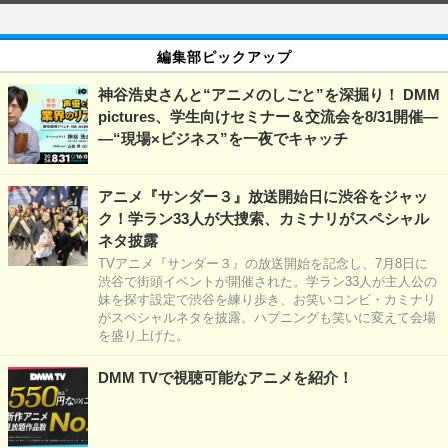
編集部ピックアップ
神谷浩史さんと“アニメのしごと”を深掘り！ DMM
pictures、学生向けセミナー＆交流会を8/31開催―
―“現場×ビジネス”を一夜でキャッチ
アニメ『サンダー３』放送開始日に渋谷をジャッ
ク！学ラン33人が大捜索、カミナリがスペシャル
ネタ披露
TVアニメ『サンダー３』の放送開始を記念し、7月8日に
渋谷で街頭イベントが開催された。学ラン33人が主人公の
妹を探す設定で渋谷を練り歩き、お笑いコンビ・カミナリ
がスペシャルネタを披露。ハプニングも笑いに変えて会場
を盛り上げた。
DMM TVで視聴可能なアニメを紹介！