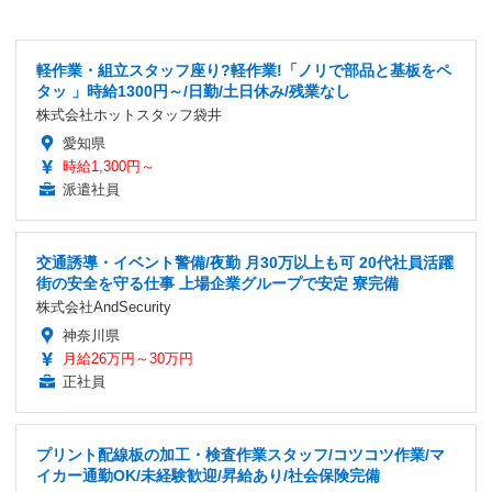
軽作業・組立スタッフ座り?軽作業!「ノリで部品と基板をペ
タッ 」時給1300円～/日勤/土日休み/残業なし
株式会社ホットスタッフ袋井
愛知県
時給1,300円～
派遣社員
交通誘導・イベント警備/夜勤 月30万以上も可 20代社員活躍
街の安全を守る仕事 上場企業グループで安定 寮完備
株式会社AndSecurity
神奈川県
月給26万円～30万円
正社員
プリント配線板の加工・検査作業スタッフ/コツコツ作業/マ
イカー通勤OK/未経験歓迎/昇給あり/社会保険完備