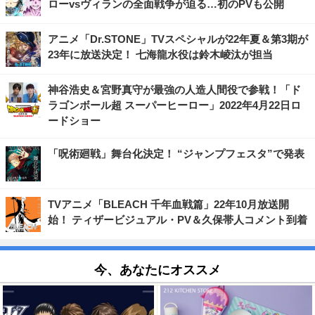
ローvsヴィランの全面戦争が迫る…初のPVも公開
アニメ「Dr.STONE」TVスペシャルが22年夏＆第3期が
23年に放送決定！ 七海龍水役は鈴木崚汰が担当
神谷浩史＆宮野真守が最強の人造人間役で参戦！「ド
ラゴンボール超 スーパーヒーロー」2022年4月22日ロ
ードショー
「呪術廻戦」舞台化決定！ “ジャンプフェスタ”で発表
TVアニメ「BLEACH 千年血戦篇」22年10月放送開
始！ ティザービジュアル・PV＆久保帯人コメント到着
今、あなたにオススメ