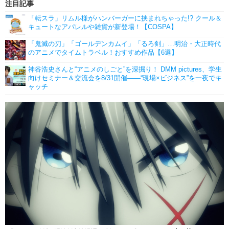
注目記事
「転スラ」リムル様がハンバーガーに挟まれちゃった!? クール＆
キュートなアパレルや雑貨が新登場！【COSPA】
「鬼滅の刃」「ゴールデンカムイ」「るろ剣」…明治・大正時代
のアニメでタイムトラベル！おすすめ作品【6選】
神谷浩史さんと“アニメのしごと”を深掘り！ DMM pictures、学生
向けセミナー＆交流会を8/31開催――“現場×ビジネス”を一夜でキ
ャッチ