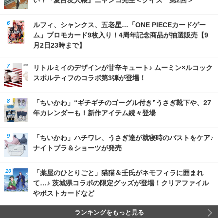
ルフィ、シャンクス、五老星…「ONE PIECEカードゲー
ム」プロモカード9枚入り！4周年記念商品が抽選販売【9
月2日23時まで】
リトルミイのデザインが甘辛キュート♪ ムーミン×ルコック
スポルティフのコラボ第3弾が登場！
「ちいかわ」“ギチギチのゴーグル付き”うさぎ靴下や、27
年カレンダーも！新作アイテム続々登場
「ちいかわ」ハチワレ、うさぎ達が就寝時のバストをケア♪
ナイトブラ＆ショーツが発売
「薬屋のひとりごと」猫猫＆壬氏がネモフィラに囲まれ
て…♪ 茨城県コラボの限定グッズが登場！クリアファイル
やポストカードなど
ランキングをもっと見る