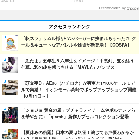
2026.8.3
2026.8.6
全6種が登場
加で全104種
Recommended by
アクセスランキング
「転スラ」リムル様がハンバーガーに挟まれちゃった!? ク
ール＆キュートなアパレルや雑貨が新登場！【COSPA】
「忍たま」五年生＆六年生をイメージ！手裏剣、髪を結う
仕草…和の趣を感じさせる「MAYLA」パンプス
「頭文字D」AE86（ハチロク）が実車と1/18スケールモデ
ルで集結！ イオンモール高崎でポップアップショップ開催
【8月11日～】
「ジョジョ 黄金の風」ブチャラティチームやポルナレフら
を華やかに♪ 「glamb」新作カプセルコレクション登場
【夏休みの宿題】日本の夏は妖怪！演じてる声優わかるか
い？『夏目友人帳』ニャンコ先生＜クイズ 第2回＞