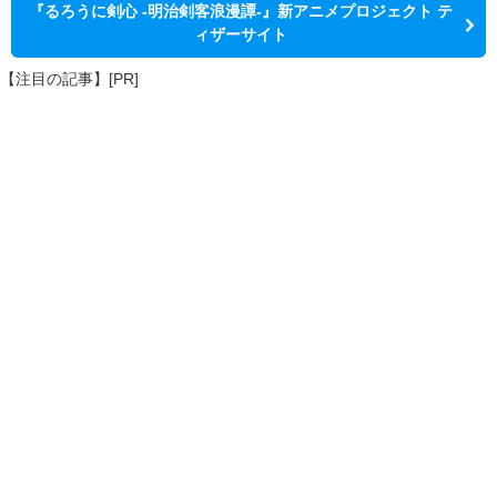
『るろうに剣心 -明治剣客浪漫譚-』新アニメプロジェクト テ
ィザーサイト
【注目の記事】[PR]