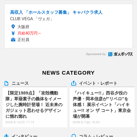
高収入 「ホールスタッフ募集」 キャバクラ求人
CLUB VEGA 「ヴェガ」
大阪府
月給40万円～
正社員
Sponsored by
NEWS CATEGORY
ニュース
イベント・レポート
【限定1989点】「攻殻機動
「ハイキュー!!」西谷夕役の
隊」草薙素子の義体をイメー
声優・岡本信彦が”リベロ”を
ジした腕時計登場！ 近未来の
体感！ 展示イベント「ハイキ
ガジェット思わせるデザイン
ュー!! オン ザ コート」東京会
に惚れ惚れ
場が開幕
2026.8.10(月) 17:15
2026.8.7(金) 18:20
インタビュー
コラム・レビュー