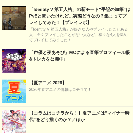
「Identity V 第五人格」の新モード“手記の加筆”は
PvEと聞いたけれど…実際どうなの？集まってプ
レイしてみた！【プレイレポ】
『Identity V 第五人格』が好きな人やプレイしたことある
人、全くプレイしたことがない人など、様々な4人を集め
てプレイしてみました！
「声優と夜あそび」MCによる直筆プロフィール帳
&トレカを公開中♪
【夏アニメ 2026】
2026年春アニメの情報はコチラで！
【コラムはコチラから！】夏アニメは“マイナー時
代”をどう描くのか？／ほか