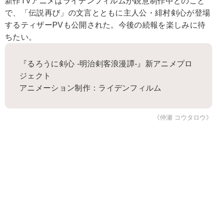
新作TVアニメはライデンフィルムが鋭意制作中とのこと
で、「伝説再び」の文言とともに主人公・緋村剣心が登場
するティザーPVも公開された。今後の続報を楽しみに待
ちたい。
『るろうに剣心 -明治剣客浪漫譚-』新アニメプロ
ジェクト
アニメーション制作：ライデンフィルム
《仲瀬 コウタロウ》