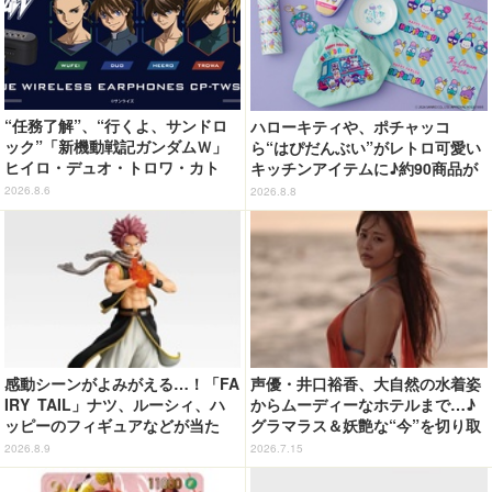
“任務了解”、“行くよ、サンドロ
ハローキティや、ポチャッコ
ック”「新機動戦記ガンダムＷ」
ら“はぴだんぶい”がレトロ可愛い
ヒイロ・デュオ・トロワ・カト
キッチンアイテムに♪約90商品が
ル・五飛の声がする…！ 新規録
登場【212 KITCHEN STORE】
2026.8.6
2026.8.8
り下ろしボイス搭載のワイヤレス
イヤホンが登場
感動シーンがよみがえる…！「FA
声優・井口裕香、大自然の水着姿
IRY TAIL」ナツ、ルーシィ、ハ
からムーディーなホテルまで…♪
ッピーのフィギュアなどが当た
グラマラス＆妖艶な“今”を切り取
る！20周年記念の一番くじ登場
り！3冊目写真集が発売中
2026.8.9
2026.7.15