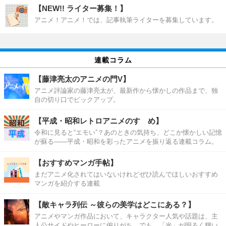
【NEW!! ライター募集！】
アニメ！アニメ！では、記事執筆ライターを募集しています。
連載コラム
【藤津亮太のアニメの門V】
アニメ評論家の藤津亮太が、最新作から懐かしの作品まで、独
自の切り口でピックアップ。
【平成・昭和レトロアニメのすゝめ】
令和に見ると“エモい”？あのときの気持ち、どこか懐かしい記憶
が蘇る――平成・昭和を彩ったアニメを振り返る連載コラム。
【おすすめマンガ手帖】
まだアニメ化されてはいないけれどぜひ読んでほしいおすすめ
マンガを紹介する連載
【敵キャラ列伝 ～彼らの美学はどこにある？】
アニメやマンガ作品において、キャラクター人気や話題は、主
人公サイドやヒーローに偏りがち。でも、「光」が明るく輝い