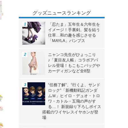
グッズニュースランキング
「忍たま」五年生＆六年生を
イメージ！手裏剣、髪を結う
仕草…和の趣を感じさせる
「MAYLA」パンプス
ニャンコ先生がひょっこり
♪「夏目友人帳」コラボアパ
レル登場！もこもこバッグや
カーディガンなど全8型
“任務了解”、“行くよ、サンド
ロック”「新機動戦記ガンダ
ムＷ」ヒイロ・デュオ・トロ
ワ・カトル・五飛の声がす
る…！ 新規録り下ろしボイス
搭載のワイヤレスイヤホンが登
場