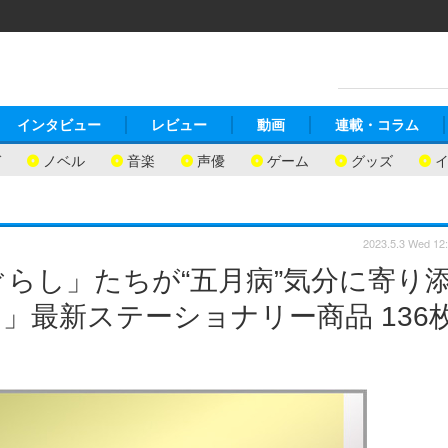
インタビュー
レビュー
動画
連載・コラム
ガ
ノベル
音楽
声優
ゲーム
グッズ
2023.5.3 Wed 12
らし」たちが“五月病”気分に寄り
」最新ステーショナリー商品 136