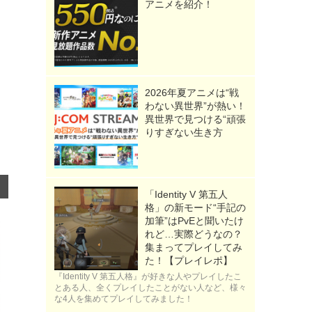
アニメを紹介！
2026年夏アニメは“戦
わない異世界”が熱い！
異世界で見つける“頑張
りすぎない生き方
「Identity V 第五人
格」の新モード“手記の
加筆”はPvEと聞いたけ
れど…実際どうなの？
集まってプレイしてみ
た！【プレイレポ】
『Identity V 第五人格』が好きな人やプレイしたこ
とある人、全くプレイしたことがない人など、様々
な4人を集めてプレイしてみました！