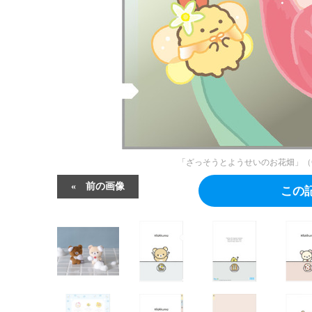
「ざっそうとようせいのお花畑」（C）2023 
前の画像
この