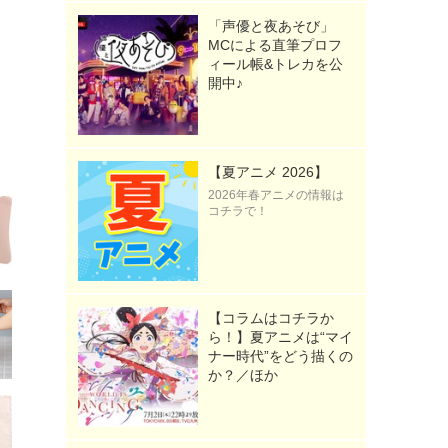
「声優と夜あそび」
MCによる直筆プロフ
ィール帳&トレカを公
開中♪
【夏アニメ 2026】
2026年春アニメの情報は
コチラで！
【コラムはコチラか
ら！】夏アニメは“マイ
ナー時代”をどう描くの
か？／ほか