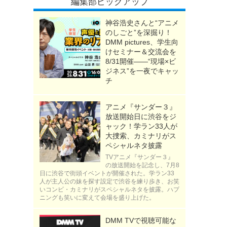
編集部ピックアップ
神谷浩史さんと“アニメ
のしごと”を深掘り！
DMM pictures、学生向
けセミナー＆交流会を
8/31開催――“現場×ビ
ジネス”を一夜でキャッ
チ
アニメ『サンダー３』
放送開始日に渋谷をジ
ャック！学ラン33人が
大捜索、カミナリがス
ペシャルネタ披露
TVアニメ『サンダー３』
の放送開始を記念し、7月8
日に渋谷で街頭イベントが開催された。学ラン33
人が主人公の妹を探す設定で渋谷を練り歩き、お笑
いコンビ・カミナリがスペシャルネタを披露。ハプ
ニングも笑いに変えて会場を盛り上げた。
DMM TVで視聴可能な