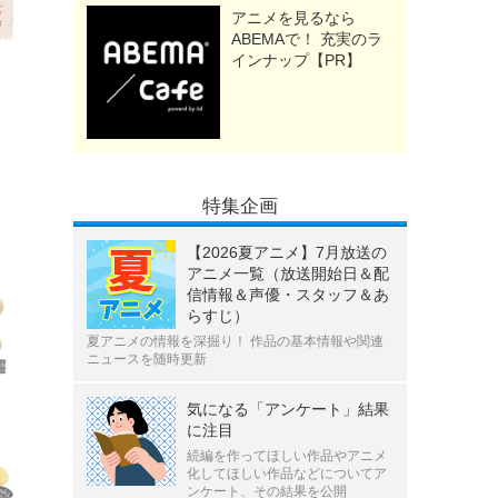
アニメを見るなら
ABEMAで！ 充実のラ
インナップ【PR】
特集企画
【2026夏アニメ】7月放送の
アニメ一覧（放送開始日＆配
信情報＆声優・スタッフ＆あ
らすじ）
夏アニメの情報を深掘り！ 作品の基本情報や関連
ニュースを随時更新
気になる「アンケート」結果
に注目
続編を作ってほしい作品やアニメ
化してほしい作品などについてア
ンケート、その結果を公開