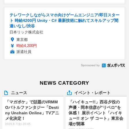
テレワークしながらスマホ向けゲームエンジニア/即日スター
ト 時給4200円 Unity・C# 最新技術に触れてスキルアップ間
違いなし/渋谷
日本リック株式会社
東京都
時給4,200円
派遣社員
Sponsored by
NEWS CATEGORY
ニュース
イベント・レポート
「マガポケ」で話題のVRMM
「ハイキュー!!」西谷夕役の
Oバトルファンタジー「Desti
声優・岡本信彦が”リベロ”を
ny Unchain Online」TVアニ
体感！ 展示イベント「ハイキ
メ化決定！
ュー!! オン ザ コート」東京会
場が開幕
2026.8.7(金) 20:45