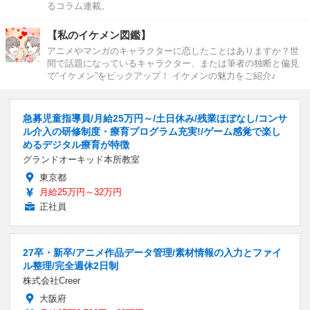
るコラム連載。
【私のイケメン図鑑】
アニメやマンガのキャラクターに恋したことはありますか？世
間で話題になっているキャラクター、または筆者の独断と偏見
で“イケメン”をピックアップ！ イケメンの魅力をご紹介♪
急募児童指導員/月給25万円～/土日休み/残業ほぼなし/コンサ
ル介入の研修制度・療育プログラム充実!/ゲーム感覚で楽し
めるデジタル療育が特徴
グランドオーキッド本所教室
東京都
月給25万円～32万円
正社員
27卒・新卒/アニメ作品データ管理/素材情報の入力とファイ
ル整理/完全週休2日制
株式会社Creer
大阪府