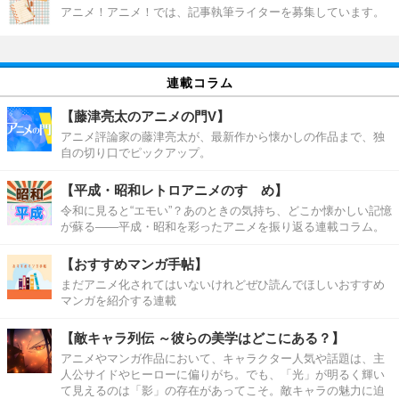
アニメ！アニメ！では、記事執筆ライターを募集しています。
連載コラム
【藤津亮太のアニメの門V】
アニメ評論家の藤津亮太が、最新作から懐かしの作品まで、独
自の切り口でピックアップ。
【平成・昭和レトロアニメのすゝめ】
令和に見ると“エモい”？あのときの気持ち、どこか懐かしい記憶
が蘇る――平成・昭和を彩ったアニメを振り返る連載コラム。
【おすすめマンガ手帖】
まだアニメ化されてはいないけれどぜひ読んでほしいおすすめ
マンガを紹介する連載
【敵キャラ列伝 ～彼らの美学はどこにある？】
アニメやマンガ作品において、キャラクター人気や話題は、主
人公サイドやヒーローに偏りがち。でも、「光」が明るく輝い
て見えるのは「影」の存在があってこそ。敵キャラの魅力に迫