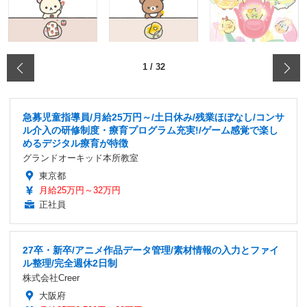
‹
1
/
32
急募児童指導員/月給25万円～/土日休み/残業ほぼなし/コンサ
ル介入の研修制度・療育プログラム充実!/ゲーム感覚で楽し
めるデジタル療育が特徴
グランドオーキッド本所教室
東京都
月給25万円～32万円
正社員
27卒・新卒/アニメ作品データ管理/素材情報の入力とファイ
ル整理/完全週休2日制
株式会社Creer
大阪府