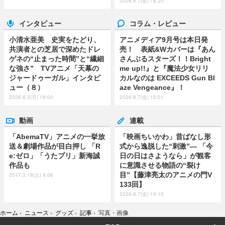
2026.8.7(金) 18:20
インタビュー
コラム・レビュー
小清水亜美 史実をたどり、
アニメディア9月号は本日発
共演者との芝居で深めたドレ
売！ 表紙&Wカバーは『あん
ゲネの“止まった時間”と“繊細
さんぶるスターズ！！Bright
な強さ” TVアニメ「天幕の
me up!!』と『魔法少女リリ
ジャードゥーガル」インタビ
カルなのは EXCEEDS Gun Bl
ュー（８）
aze Vengeance』！
2026.8.3(月) 18:00
2026.8.7(金) 15:01
動画
連載
「AbemaTV」アニメの一挙放
「映画ちいかわ」昔ばなし形
送＆劇場作品が目白押し 「R
式から逸脱した“刺激”― 「今
e:ゼロ」「うたプリ」新海誠
日の日はさようなら」が観客
作品も
に意識させる物語の“裂け
目”【藤津亮太のアニメの門V
2017.3.18(土) 9:06
133回】
2026.8.7(金) 19:15
ホーム
›
ニュース
›
グッズ
›
記事
›
写真・画像