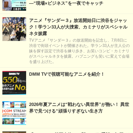
―“現場×ビジネス”を一夜でキャッチ
アニメ『サンダー３』放送開始日に渋谷をジャッ
ク！学ラン33人が大捜索、カミナリがスペシャル
ネタ披露
TVアニメ『サンダー３』の放送開始を記念し、7月8日に
渋谷で街頭イベントが開催された。学ラン33人が主人公の
妹を探す設定で渋谷を練り歩き、お笑いコンビ・カミナリ
がスペシャルネタを披露。ハプニングも笑いに変えて会場
を盛り上げた。
DMM TVで視聴可能なアニメを紹介！
2026年夏アニメは“戦わない異世界”が熱い！ 異世
界で見つける“頑張りすぎない生き方