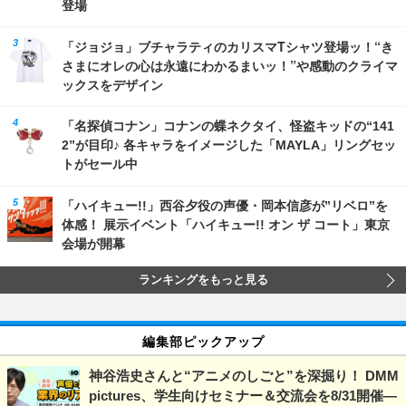
登場
「ジョジョ」ブチャラティのカリスマTシャツ登場ッ！“き
さまにオレの心は永遠にわかるまいッ！”や感動のクライマ
ックスをデザイン
「名探偵コナン」コナンの蝶ネクタイ、怪盗キッドの“141
2”が目印♪ 各キャラをイメージした「MAYLA」リングセッ
トがセール中
「ハイキュー!!」西谷夕役の声優・岡本信彦が”リベロ”を
体感！ 展示イベント「ハイキュー!! オン ザ コート」東京
会場が開幕
ランキングをもっと見る
編集部ピックアップ
神谷浩史さんと“アニメのしごと”を深掘り！ DMM
pictures、学生向けセミナー＆交流会を8/31開催―