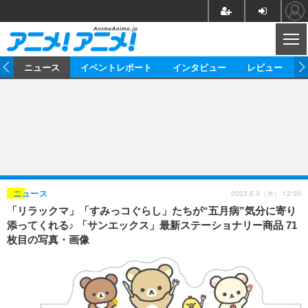
CL
ム
ニュース
イベントレポート
インタビュー
レビュー
ニュース
アニメ
映画/ドラマ
イベントレポート
マンガ
ノベル
アニメ
映画
インタビュー
音楽
声優
ライブ
舞台
スタッフ
声優
レビュー
2023.5.3（水） 12:00
ニュース
「リラックマ」「すみっコぐらし」たちが“五月病”気分に寄り
ゲーム
グッズ
海外イベント
ビジネス
俳優・タレント
アーティスト
アニメ
実写
動画
添ってくれる♪ 「サンエックス」最新ステーショナリー商品 71
イベント
海外
枚目の写真・画像
ビジネス
書評
イベント
アニメ
映画/ドラマ
連載・コラム
ゲーム
座談会
アニメ！アニメ！TV
ABEMA Cafe