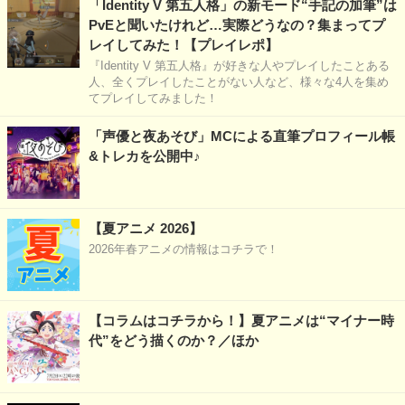
「Identity V 第五人格」の新モード“手記の加筆”は
PvEと聞いたけれど…実際どうなの？集まってプ
レイしてみた！【プレイレポ】
『Identity V 第五人格』が好きな人やプレイしたことある
人、全くプレイしたことがない人など、様々な4人を集め
てプレイしてみました！
「声優と夜あそび」MCによる直筆プロフィール帳
&トレカを公開中♪
【夏アニメ 2026】
2026年春アニメの情報はコチラで！
【コラムはコチラから！】夏アニメは“マイナー時
代”をどう描くのか？／ほか