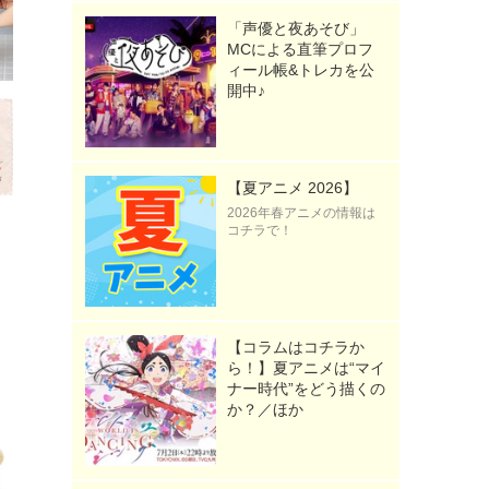
「声優と夜あそび」
MCによる直筆プロフ
ィール帳&トレカを公
開中♪
【夏アニメ 2026】
2026年春アニメの情報は
コチラで！
【コラムはコチラか
ら！】夏アニメは“マイ
ナー時代”をどう描くの
か？／ほか