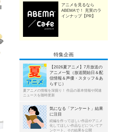
アニメを見るなら
ABEMAで！ 充実のラ
インナップ【PR】
特集企画
【2026夏アニメ】7月放送の
アニメ一覧（放送開始日＆配
信情報＆声優・スタッフ＆あ
らすじ）
夏アニメの情報を深掘り！ 作品の基本情報や関連
ニュースを随時更新
気になる「アンケート」結果
に注目
続編を作ってほしい作品やアニメ
化してほしい作品などについてア
ンケート、その結果を公開