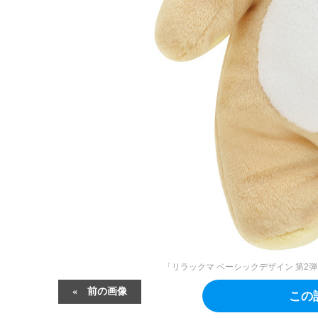
「リラックマ ベーシックデザイン 第2弾」（C）20
前の画像
この