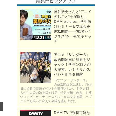
編集部ピックアップ
神谷浩史さんと“アニメ
のしごと”を深掘り！
DMM pictures、学生向
けセミナー＆交流会を
8/31開催――“現場×ビ
ジネス”を一夜でキャッ
チ
アニメ『サンダー３』
放送開始日に渋谷をジ
ャック！学ラン33人が
大捜索、カミナリがス
ペシャルネタ披露
TVアニメ『サンダー３』
の放送開始を記念し、7月8
日に渋谷で街頭イベントが開催された。学ラン33
人が主人公の妹を探す設定で渋谷を練り歩き、お笑
いコンビ・カミナリがスペシャルネタを披露。ハプ
ニングも笑いに変えて会場を盛り上げた。
DMM TVで視聴可能な