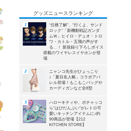
グッズニュースランキング
“任務了解”、“行くよ、サンド
ロック”「新機動戦記ガンダ
ムＷ」ヒイロ・デュオ・トロ
ワ・カトル・五飛の声がす
る…！ 新規録り下ろしボイス
搭載のワイヤレスイヤホンが登
場
ニャンコ先生がひょっこり
♪「夏目友人帳」コラボアパ
レル登場！もこもこバッグや
カーディガンなど全8型
ハローキティや、ポチャッコ
ら“はぴだんぶい”がレトロ可
愛いキッチンアイテムに♪約
90商品が登場【212
KITCHEN STORE】