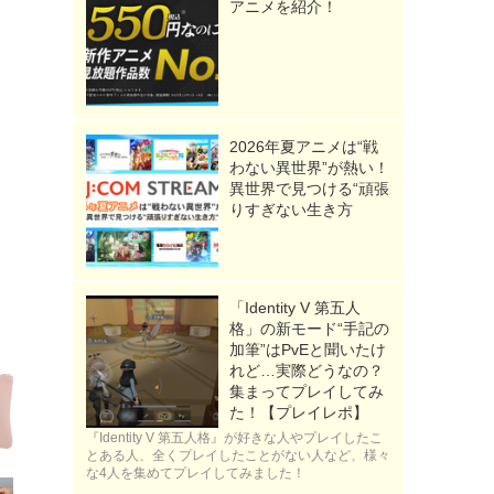
アニメを紹介！
2026年夏アニメは“戦
わない異世界”が熱い！
異世界で見つける“頑張
りすぎない生き方
「Identity V 第五人
格」の新モード“手記の
加筆”はPvEと聞いたけ
れど…実際どうなの？
集まってプレイしてみ
た！【プレイレポ】
『Identity V 第五人格』が好きな人やプレイしたこ
とある人、全くプレイしたことがない人など、様々
な4人を集めてプレイしてみました！