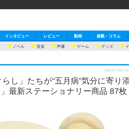
インタビュー
レビュー
動画
連載・コラム
ガ
ノベル
音楽
声優
ゲーム
グッズ
2023.5.3 Wed 12
らし」たちが“五月病”気分に寄り
」最新ステーショナリー商品 87枚