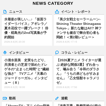
NEWS CATEGORY
ニュース
イベント・レポート
水着姿が美しい…♪ 「仮面ラ
「美少女戦士セーラームーン-
イダーリバイス」アギレラ／
Shining Theater Shinagawa
夏木花役で一躍ブレーク！ 俳
Tokyo-」新たな敵はAI!? 神フ
優・椛島光の2nd写真集が予
ァンサも健在で舞台初心者も
約開始
悶絶！＜第2期レビュー＞
2026.8.6(木) 20:30
2026.8.6(木) 17:15
インタビュー
コラム・レビュー
小清水亜美 史実をたどり、
【2026夏アニメ ライターが選
共演者との芝居で深めたドレ
ぶ 絶妙な関係3選】ずれ合っ
ゲネの“止まった時間”と“繊細
て、噛み合う「令和のダラさ
な強さ” TVアニメ「天幕の
ん」「うちの弟どもがすみま
ジャードゥーガル」インタビ
せん」「乙女怪獣キャラメリ
ュー（８）
ゼ」
2026.8.3(月) 18:00
2026.8.6(木) 17:50
動画
連載
「AbemaTV」アニメの一挙放
「淡島百景」歌劇学校の“箱の