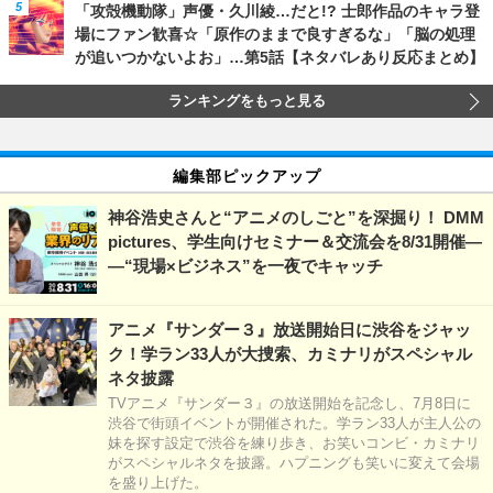
「攻殻機動隊」声優・久川綾…だと!? 士郎作品のキャラ登
場にファン歓喜☆「原作のままで良すぎるな」「脳の処理
が追いつかないよお」…第5話【ネタバレあり反応まとめ】
ランキングをもっと見る
編集部ピックアップ
神谷浩史さんと“アニメのしごと”を深掘り！ DMM
pictures、学生向けセミナー＆交流会を8/31開催―
―“現場×ビジネス”を一夜でキャッチ
アニメ『サンダー３』放送開始日に渋谷をジャッ
ク！学ラン33人が大捜索、カミナリがスペシャル
ネタ披露
TVアニメ『サンダー３』の放送開始を記念し、7月8日に
渋谷で街頭イベントが開催された。学ラン33人が主人公の
妹を探す設定で渋谷を練り歩き、お笑いコンビ・カミナリ
がスペシャルネタを披露。ハプニングも笑いに変えて会場
を盛り上げた。