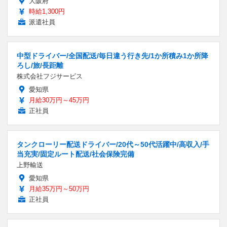
大阪府
時給1,300円
派遣社員
中型ドライバー/全国配送/毎日違う行き先/1か所積み1か所降
ろし/旅/長距離
株式会社フジサービス
愛知県
月給30万円～45万円
正社員
タンクローリー配送ドライバー/20代～50代活躍中/高収入/手
当充実/固定ルート配送/社会保険完備
上野輸送
愛知県
月給35万円～50万円
正社員