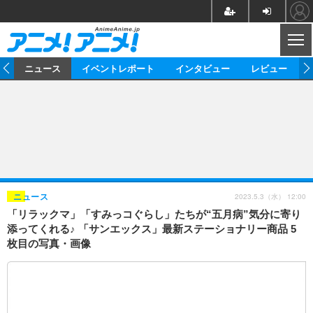
CL
ム
ニュース
イベントレポート
インタビュー
レビュー
ニュース
アニメ
映画/ドラマ
イベントレポート
マンガ
ノベル
アニメ
映画
インタビュー
音楽
声優
ライブ
舞台
スタッフ
声優
レビュー
2023.5.3（水） 12:00
ニュース
「リラックマ」「すみっコぐらし」たちが“五月病”気分に寄り
ゲーム
グッズ
海外イベント
ビジネス
俳優・タレント
アーティスト
アニメ
実写
動画
添ってくれる♪ 「サンエックス」最新ステーショナリー商品 5
イベント
海外
枚目の写真・画像
ビジネス
書評
イベント
アニメ
映画/ドラマ
連載・コラム
ゲーム
座談会
アニメ！アニメ！TV
ABEMA Cafe