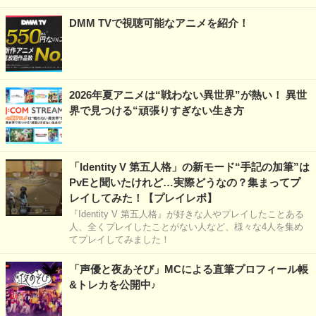
DMM TVで視聴可能なアニメを紹介！
2026年夏アニメは“戦わない異世界”が熱い！ 異世
界で見つける“頑張りすぎない生き方
「Identity V 第五人格」の新モード“手記の加筆”は
PvEと聞いたけれど…実際どうなの？集まってプ
レイしてみた！【プレイレポ】
『Identity V 第五人格』が好きな人やプレイしたことある
人、全くプレイしたことがない人など、様々な4人を集め
てプレイしてみました！
「声優と夜あそび」MCによる直筆プロフィール帳
&トレカを公開中♪