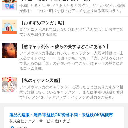
令和に見ると“エモい”？あのときの気持ち、どこか懐かしい記憶
が蘇る――平成・昭和を彩ったアニメを振り返る連載コラム。
【おすすめマンガ手帖】
まだアニメ化されてはいないけれどぜひ読んでほしいおすすめ
マンガを紹介する連載
【敵キャラ列伝 ～彼らの美学はどこにある？】
アニメやマンガ作品において、キャラクター人気や話題は、主
人公サイドやヒーローに偏りがち。でも、「光」が明るく輝い
て見えるのは「影」の存在があってこそ。敵キャラの魅力に迫
るコラム連載。
【私のイケメン図鑑】
アニメやマンガのキャラクターに恋したことはありますか？世
間で話題になっているキャラクター、または筆者の独断と偏見
で“イケメン”をピックアップ！ イケメンの魅力をご紹介♪
製品の運搬・清掃/未経験OK/資格不問・未経験OK/高槻市
株式会社テクノ・サービス 働くナビ