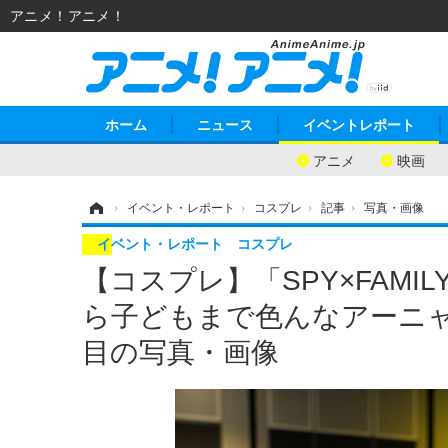
アニメ！アニメ！
ホーム
ニュース
イベントレポート
アニメ
映画
ホーム
›
イベント・レポート
›
コスプレ
›
記事
›
写真・画像
イベント・レポート
コスプレ
【コスプレ】「SPY×FAM
ら子どもまで色んなアーニャがい
目の写真・画像