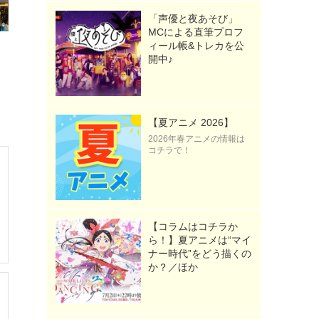
「声優と夜あそび」
MCによる直筆プロフ
ィール帳&トレカを公
開中♪
【夏アニメ 2026】
2026年春アニメの情報は
コチラで！
【コラムはコチラか
ら！】夏アニメは“マイ
ナー時代”をどう描くの
か？／ほか