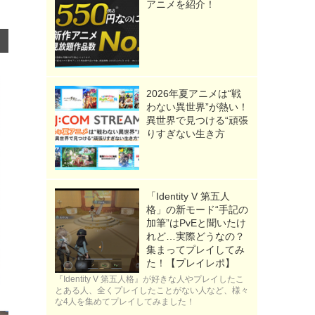
アニメを紹介！
2026年夏アニメは“戦
わない異世界”が熱い！
異世界で見つける“頑張
りすぎない生き方
「Identity V 第五人
格」の新モード“手記の
加筆”はPvEと聞いたけ
れど…実際どうなの？
集まってプレイしてみ
た！【プレイレポ】
『Identity V 第五人格』が好きな人やプレイしたこ
とある人、全くプレイしたことがない人など、様々
な4人を集めてプレイしてみました！