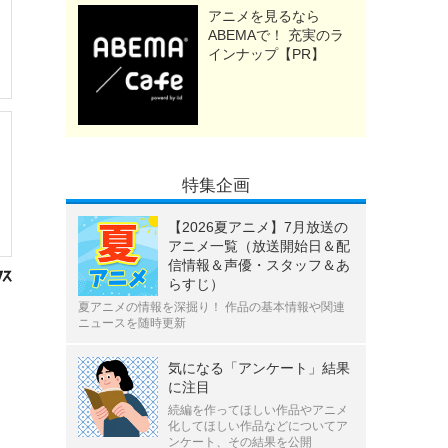
アニメを見るなら
ABEMAで！ 充実のラ
インナップ【PR】
特集企画
【2026夏アニメ】7月放送の
アニメ一覧（放送開始日＆配
信情報＆声優・スタッフ＆あ
らすじ）
夏アニメの情報を深掘り！ 作品の基本情報や関連
ニュースを随時更新
気になる「アンケート」結果
に注目
続編を作ってほしい作品やアニメ
化してほしい作品などについてア
ンケート、その結果を公開