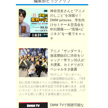
編集部ピックアップ
神谷浩史さんと“アニメ
のしごと”を深掘り！
DMM pictures、学生向
けセミナー＆交流会を
8/31開催――“現場×ビ
ジネス”を一夜でキャッ
チ
アニメ『サンダー３』
放送開始日に渋谷をジ
ャック！学ラン33人が
大捜索、カミナリがス
ペシャルネタ披露
TVアニメ『サンダー３』
の放送開始を記念し、7月8
日に渋谷で街頭イベントが開催された。学ラン33
人が主人公の妹を探す設定で渋谷を練り歩き、お笑
いコンビ・カミナリがスペシャルネタを披露。ハプ
ニングも笑いに変えて会場を盛り上げた。
DMM TVで視聴可能な