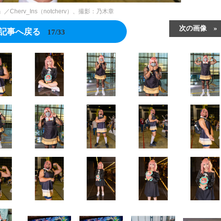
』／Cherv_Ins（notcherv）、撮影：乃木章
次の画像
記事へ戻る
17/33