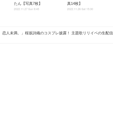
たん【写真7枚】
真14枚】
2022.11.27 Sun 9:45
2022.11.26 Sat 15:30
以上、恋人未満。」桜坂詩織のコスプレ披露！ 主題歌リリイベの生配信