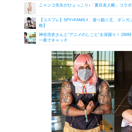
ニャンコ先生がひょっこり♪「夏目友人帳」コラボ
【コスプレ】SPY×FAMILY、遊☆戯☆王、ダンガ
枚】
神谷浩史さんと“アニメのしごと”を深掘り！ DMM p
一夜でキャッチ