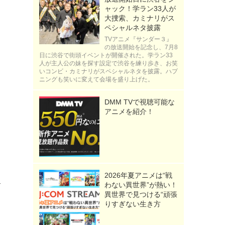
ャック！学ラン33人が
大捜索、カミナリがス
ペシャルネタ披露
TVアニメ『サンダー３』
の放送開始を記念し、7月8
日に渋谷で街頭イベントが開催された。学ラン33
人が主人公の妹を探す設定で渋谷を練り歩き、お笑
いコンビ・カミナリがスペシャルネタを披露。ハプ
ニングも笑いに変えて会場を盛り上げた。
DMM TVで視聴可能な
アニメを紹介！
2026年夏アニメは“戦
す
わない異世界”が熱い！
異世界で見つける“頑張
ま
りすぎない生き方
ク