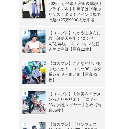
2026」が閉幕！宮田俊哉がサ
プライズ＆中川翔子は19年ぶ
りゲスト出演！メイン会場で
は延べ25万9000人が来場
【コスプレ】なかやまきんに
君、怒髪天を衝く“ゴンさ
ん”を再現！ キレッキレな筋
肉美に注目【写真12枚】
【コスプレ】こんな発想があ
ったのか！「コミケ96」ネタ
系レイヤーまとめ【写真43
枚】
【コスプレ】肉体美＆イケメ
ンっぷりを見よ！ 「コミケ
96」男性レイヤーまとめ【写
真65枚】
【コスプレ】「ワンフェス