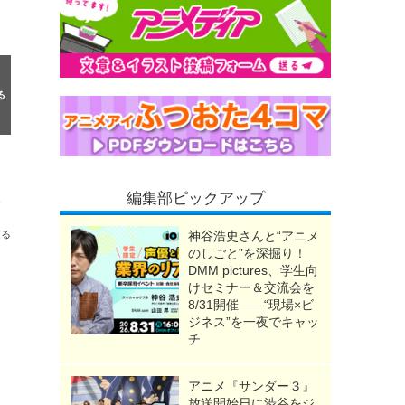
編集部ピックアップ
5万9000人が来場
送る
神谷浩史さんと“アニメ
のしごと”を深掘り！
DMM pictures、学生向
けセミナー＆交流会を
8/31開催――“現場×ビ
ジネス”を一夜でキャッ
チ
アニメ『サンダー３』
放送開始日に渋谷をジ