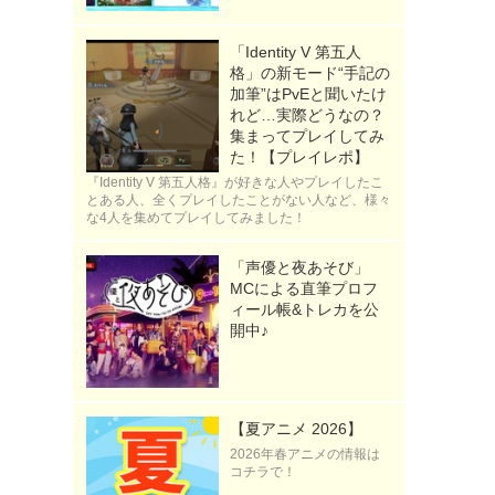
「Identity V 第五人
格」の新モード“手記の
加筆”はPvEと聞いたけ
れど…実際どうなの？
集まってプレイしてみ
た！【プレイレポ】
『Identity V 第五人格』が好きな人やプレイしたこ
とある人、全くプレイしたことがない人など、様々
な4人を集めてプレイしてみました！
「声優と夜あそび」
MCによる直筆プロフ
ィール帳&トレカを公
開中♪
【夏アニメ 2026】
2026年春アニメの情報は
コチラで！