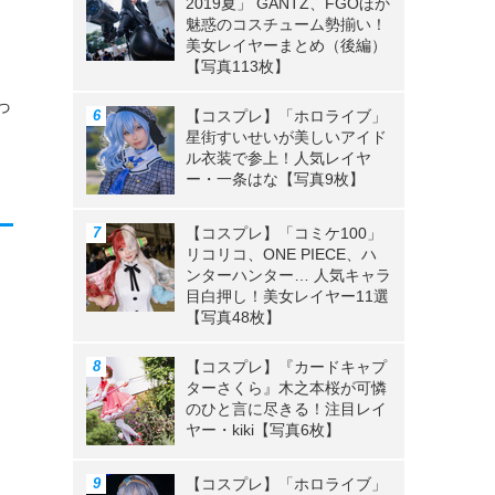
2019夏」 GANTZ、FGOほか
魅惑のコスチューム勢揃い！
ー
美女レイヤーまとめ（後編）
【写真113枚】
っ
【コスプレ】「ホロライブ」
星街すいせいが美しいアイド
ル衣装で参上！人気レイヤ
ー・一条はな【写真9枚】
【コスプレ】「コミケ100」
リコリコ、ONE PIECE、ハ
ンターハンター… 人気キャラ
目白押し！美女レイヤー11選
【写真48枚】
【コスプレ】『カードキャプ
ターさくら』木之本桜が可憐
のひと言に尽きる！注目レイ
ヤー・kiki【写真6枚】
【コスプレ】「ホロライブ」