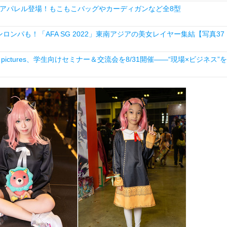
アパレル登場！もこもこバッグやカーディガンなど全8型
ンロンパも！「AFA SG 2022」東南アジアの美女レイヤー集結【写真37
ictures、学生向けセミナー＆交流会を8/31開催――“現場×ビジネス”を