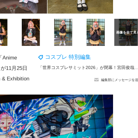
コスプレ 特別編集
nime
「世界コスプレサミット2026」が閉幕！宮田俊哉がサプライズ＆中川翔子は19年ぶりゲスト出演！メイン会場では延べ2
22）が11月25日
 Exhibition
編集部にメッセージを