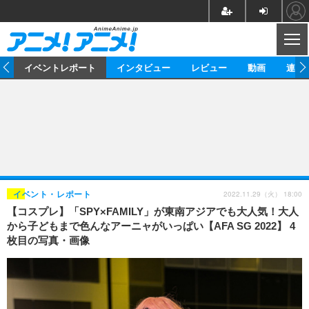
CL
ス
イベントレポート
インタビュー
レビュー
動画
連載
ニュース
アニメ
映画/ドラマ
イベントレポート
マンガ
ノベル
アニメ
映画
インタビュー
音楽
声優
ライブ
舞台
スタッフ
声優
レビュー
2022.11.29（火） 18:00
イベント・レポート
【コスプレ】「SPY×FAMILY」が東南アジアでも大人気！大人
ゲーム
グッズ
海外イベント
ビジネス
俳優・タレント
アーティスト
アニメ
実写
動画
から子どもまで色んなアーニャがいっぱい【AFA SG 2022】 4
イベント
海外
枚目の写真・画像
ビジネス
書評
イベント
アニメ
映画/ドラマ
連載・コラム
ゲーム
座談会
アニメ！アニメ！TV
ABEMA Cafe