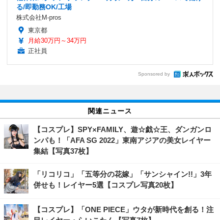
る/即勤務OK/工場
株式会社M-pros
東京都
月給30万円～34万円
正社員
Sponsored by
関連ニュース
【コスプレ】SPY×FAMILY、遊☆戯☆王、ダンガンロ
ンパも！「AFA SG 2022」東南アジアの美女レイヤー
集結【写真37枚】
「リコリコ」「五等分の花嫁」「サンシャイン!!」3年
併せも！レイヤー5選【コスプレ写真20枚】
【コスプレ】「ONE PIECE」ウタが新時代を創る！注