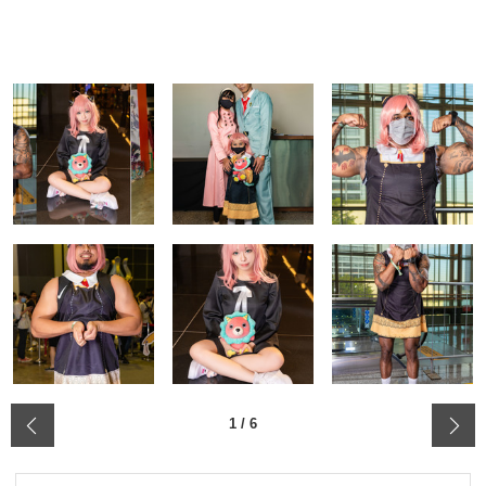
‹
1
/
6