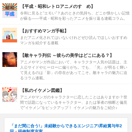
【平成・昭和レトロアニメのすゝめ】
令和に見ると“エモい”？あのときの気持ち、どこか懐かしい記憶
が蘇る――平成・昭和を彩ったアニメを振り返る連載コラム。
【おすすめマンガ手帖】
まだアニメ化されてはいないけれどぜひ読んでほしいおすすめ
マンガを紹介する連載
【敵キャラ列伝 ～彼らの美学はどこにある？】
アニメやマンガ作品において、キャラクター人気や話題は、主
人公サイドやヒーローに偏りがち。でも、「光」が明るく輝い
て見えるのは「影」の存在があってこそ。敵キャラの魅力に迫
るコラム連載。
【私のイケメン図鑑】
アニメやマンガのキャラクターに恋したことはありますか？世
間で話題になっているキャラクター、または筆者の独断と偏見
で“イケメン”をピックアップ！ イケメンの魅力をご紹介♪
「まだ間に合う!」未経験からできるエンジニア/昇給賞与年2
回・研修制度充実