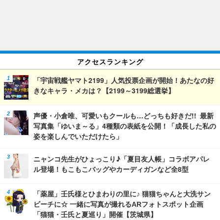
アクセスランキング
「宇宙戦艦ヤマト2199」人気投票企画が開始！あたなの好
きなキャラ・メカは？【2199～3199総選挙】
声優・小倉唯、可愛いもクールも…どっちも好きだ!! 最新
写真集「ゆいま～る」4種類の表紙を公開！「成長した私の
姿を楽しんでいただけたら」
ニャンコ先生がひょっこり♪「夏目友人帳」コラボアパレ
ル登場！もこもこバッグやカーディガンなど全8型
「薬屋」壬氏様とひまわりの里に♪ 猫猫ちゃんと大洗サン
ビーチに☆ 一緒に写真が撮れるARフォトスポット企画
「猫猫・壬氏と夏巡り」開催【茨城県】