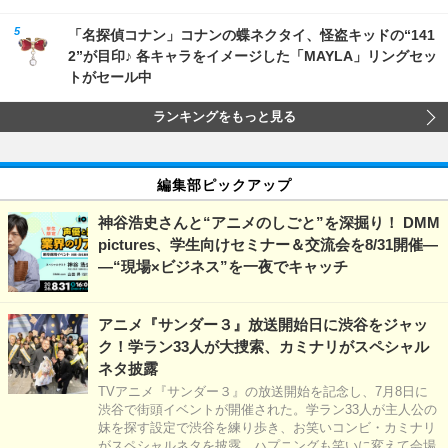
「名探偵コナン」コナンの蝶ネクタイ、怪盗キッドの“141
2”が目印♪ 各キャラをイメージした「MAYLA」リングセッ
トがセール中
ランキングをもっと見る
編集部ピックアップ
神谷浩史さんと“アニメのしごと”を深掘り！ DMM
pictures、学生向けセミナー＆交流会を8/31開催―
―“現場×ビジネス”を一夜でキャッチ
アニメ『サンダー３』放送開始日に渋谷をジャッ
ク！学ラン33人が大捜索、カミナリがスペシャル
ネタ披露
TVアニメ『サンダー３』の放送開始を記念し、7月8日に
渋谷で街頭イベントが開催された。学ラン33人が主人公の
妹を探す設定で渋谷を練り歩き、お笑いコンビ・カミナリ
がスペシャルネタを披露。ハプニングも笑いに変えて会場