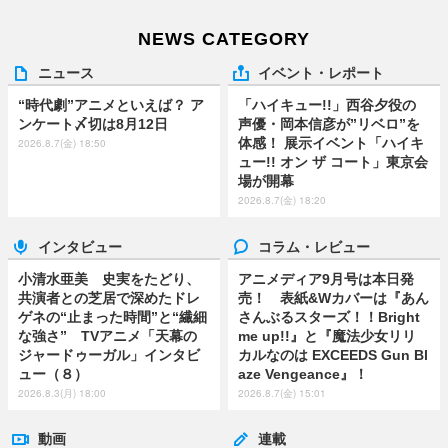
NEWS CATEGORY
ニュース
イベント・レポート
“時代劇”アニメといえば？ ア
「ハイキュー!!」西谷夕役の
ンケート〆切は8月12日
声優・岡本信彦が”リベロ”を
体感！ 展示イベント「ハイキ
2026.8.7(金) 18:50
ュー!! オン ザ コート」東京会
場が開幕
2026.8.7(金) 18:20
インタビュー
コラム・レビュー
小清水亜美 史実をたどり、
アニメディア9月号は本日発
共演者との芝居で深めたドレ
売！ 表紙&Wカバーは『あん
ゲネの“止まった時間”と“繊細
さんぶるスターズ！！Bright
な強さ” TVアニメ「天幕の
me up!!』と『魔法少女リリ
ジャードゥーガル」インタビ
カルなのは EXCEEDS Gun Bl
ュー（８）
aze Vengeance』！
2026.8.3(月) 18:00
2026.8.7(金) 15:01
動画
連載