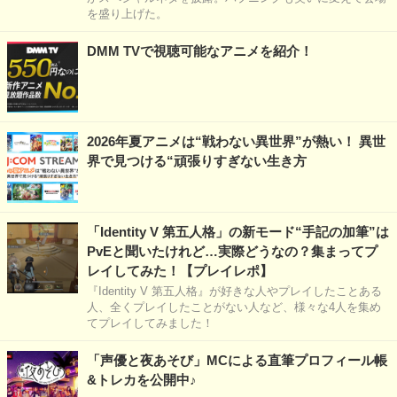
を盛り上げた。
DMM TVで視聴可能なアニメを紹介！
2026年夏アニメは“戦わない異世界”が熱い！ 異世
界で見つける“頑張りすぎない生き方
「Identity V 第五人格」の新モード“手記の加筆”は
PvEと聞いたけれど…実際どうなの？集まってプ
レイしてみた！【プレイレポ】
『Identity V 第五人格』が好きな人やプレイしたことある
人、全くプレイしたことがない人など、様々な4人を集め
てプレイしてみました！
「声優と夜あそび」MCによる直筆プロフィール帳
&トレカを公開中♪