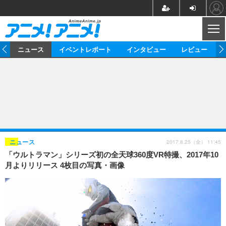
CL
ム
ニュース
イベントレポート
インタビュー
レビュー
ニュース
アニメ
映画/ドラマ
イベントレポート
マンガ
ノベル
アニメ
映画
インタビュー
音楽
声優
ライブ
舞台
スタッフ
声優
レビュー
2017.8.25（金） 11:45
ニュース
「ウルトラマン」シリーズ初の全天球360度VR特撮、2017年10
ゲーム
グッズ
海外イベント
ビジネス
俳優・タレント
アーティスト
アニメ
実写
動画
月よりリリース 4枚目の写真・画像
イベント
海外
ビジネス
書評
イベント
アニメ
映画/ドラマ
連載・コラム
ゲーム
座談会
アニメ！アニメ！TV
ABEMA Cafe