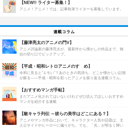
【NEW!! ライター募集！】
アニメ！アニメ！では、記事執筆ライターを募集しています。
連載コラム
【藤津亮太のアニメの門V】
アニメ評論家の藤津亮太が、最新作から懐かしの作品まで、独
自の切り口でピックアップ。
【平成・昭和レトロアニメのすゝめ】
令和に見ると“エモい”？あのときの気持ち、どこか懐かしい記憶
が蘇る――平成・昭和を彩ったアニメを振り返る連載コラム。
【おすすめマンガ手帖】
まだアニメ化されてはいないけれどぜひ読んでほしいおすすめ
マンガを紹介する連載
【敵キャラ列伝 ～彼らの美学はどこにある？】
アニメやマンガ作品において、キャラクター人気や話題は、主
人公サイドやヒーローに偏りがち。でも、「光」が明るく輝い