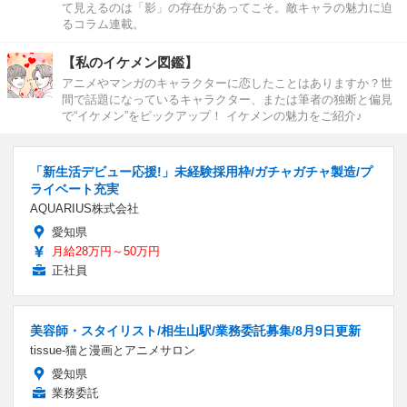
て見えるのは「影」の存在があってこそ。敵キャラの魅力に迫
るコラム連載。
【私のイケメン図鑑】
アニメやマンガのキャラクターに恋したことはありますか？世
間で話題になっているキャラクター、または筆者の独断と偏見
で“イケメン”をピックアップ！ イケメンの魅力をご紹介♪
「新生活デビュー応援!」未経験採用枠/ガチャガチャ製造/プ
ライベート充実
AQUARIUS株式会社
愛知県
月給28万円～50万円
正社員
美容師・スタイリスト/相生山駅/業務委託募集/8月9日更新
tissue-猫と漫画とアニメサロン
愛知県
業務委託