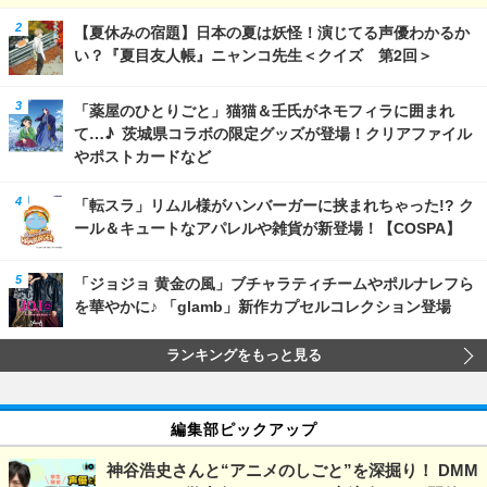
【夏休みの宿題】日本の夏は妖怪！演じてる声優わかるか
い？『夏目友人帳』ニャンコ先生＜クイズ 第2回＞
「薬屋のひとりごと」猫猫＆壬氏がネモフィラに囲まれ
て…♪ 茨城県コラボの限定グッズが登場！クリアファイル
やポストカードなど
「転スラ」リムル様がハンバーガーに挟まれちゃった!? ク
ール＆キュートなアパレルや雑貨が新登場！【COSPA】
「ジョジョ 黄金の風」ブチャラティチームやポルナレフら
を華やかに♪ 「glamb」新作カプセルコレクション登場
ランキングをもっと見る
編集部ピックアップ
神谷浩史さんと“アニメのしごと”を深掘り！ DMM