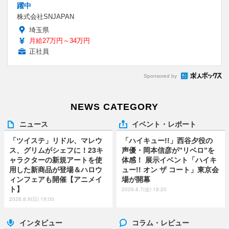
躍中
株式会社SNJAPAN
埼玉県
月給27万円～34万円
正社員
Sponsored by
NEWS CATEGORY
ニュース
イベント・レポート
「ツイステ」リドル、マレウ
「ハイキュー!!」西谷夕役の
ス、グリムがシェフに！23キ
声優・岡本信彦が”リベロ”を
ャラクターの新規アートを使
体感！ 展示イベント「ハイキ
用した新商品が登場＆ハロウ
ュー!! オン ザ コート」東京会
ィンフェアも開催【アニメイ
場が開幕
ト】
2026.8.7(金) 18:20
2026.8.9(日) 19:00
インタビュー
コラム・レビュー