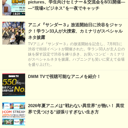
pictures、学生向けセミナー＆交流会を8/31開催―
―“現場×ビジネス”を一夜でキャッチ
アニメ『サンダー３』放送開始日に渋谷をジャッ
ク！学ラン33人が大捜索、カミナリがスペシャル
ネタ披露
TVアニメ『サンダー３』の放送開始を記念し、7月8日に
渋谷で街頭イベントが開催された。学ラン33人が主人公の
妹を探す設定で渋谷を練り歩き、お笑いコンビ・カミナリ
がスペシャルネタを披露。ハプニングも笑いに変えて会場
を盛り上げた。
DMM TVで視聴可能なアニメを紹介！
2026年夏アニメは“戦わない異世界”が熱い！ 異世
界で見つける“頑張りすぎない生き方