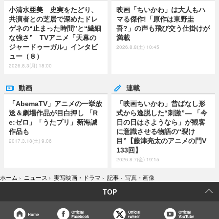
小清水亜美 史実をたどり、
映画「ちいかわ」は大人もハ
共演者との芝居で深めたドレ
マる傑作!「原作は東野圭
ゲネの“止まった時間”と“繊細
吾?」の声も飛び交う仕掛けが
な強さ” TVアニメ「天幕の
満載
ジャードゥーガル」インタビ
2026.8.8(土) 10:45
ュー（８）
2026.8.3(月) 18:00
動画
連載
「AbemaTV」アニメの一挙放
「映画ちいかわ」昔ばなし形
送＆劇場作品が目白押し 「R
式から逸脱した“刺激”― 「今
e:ゼロ」「うたプリ」新海誠
日の日はさようなら」が観客
作品も
に意識させる物語の“裂け
目”【藤津亮太のアニメの門V
2017.3.18(土) 9:06
133回】
2026.8.7(金) 19:15
ホーム
›
ニュース
›
実写映画・ドラマ
›
記事
›
写真・画像
TOP
Official
Official
Official
Home
Facebook
twitter
YouTube