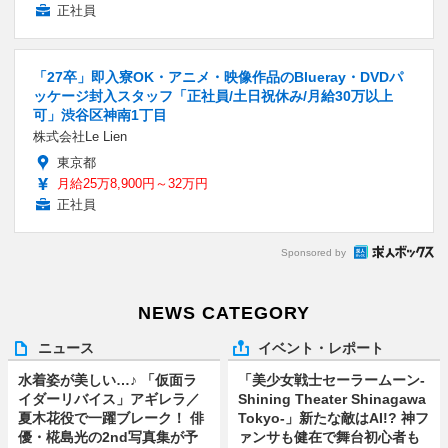
正社員
「27卒」即入寮OK・アニメ・映像作品のBlueray・DVDパ
ッケージ封入スタッフ「正社員/土日祝休み/月給30万以上
可」渋谷区神南1丁目
株式会社Le Lien
東京都
月給25万8,900円～32万円
正社員
Sponsored by
NEWS CATEGORY
ニュース
イベント・レポート
水着姿が美しい…♪ 「仮面ラ
「美少女戦士セーラームーン-
イダーリバイス」アギレラ／
Shining Theater Shinagawa
夏木花役で一躍ブレーク！ 俳
Tokyo-」新たな敵はAI!? 神フ
優・椛島光の2nd写真集が予
ァンサも健在で舞台初心者も