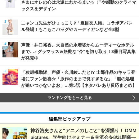
さまにオレの心は永遠にわかるまいッ！”や感動のクライマ
ックスをデザイン
ニャンコ先生がひょっこり♪「夏目友人帳」コラボアパレ
ル登場！もこもこバッグやカーディガンなど全8型
声優・井口裕香、大自然の水着姿からムーディーなホテル
まで…♪ グラマラス＆妖艶な“今”を切り取り！3冊目写真集
が発売中
「攻殻機動隊」声優・久川綾…だと!? 士郎作品のキャラ登
場にファン歓喜☆「原作のままで良すぎるな」「脳の処理
が追いつかないよお」…第5話【ネタバレあり反応まとめ】
ランキングをもっと見る
編集部ピックアップ
神谷浩史さんと“アニメのしごと”を深掘り！ DMM
pictures、学生向けセミナー＆交流会を8/31開催―