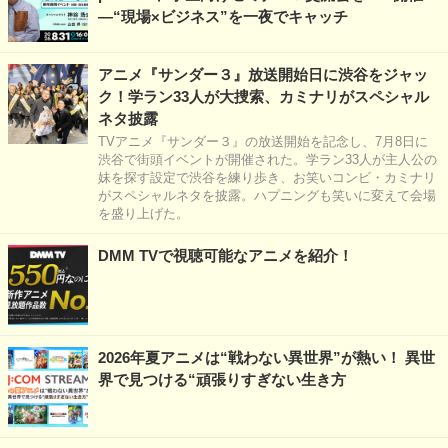
―“現場×ビジネス”を一夜でキャッチ
アニメ『サンダー３』放送開始日に渋谷をジャッ
ク！学ラン33人が大捜索、カミナリがスペシャル
ネタ披露
TVアニメ『サンダー３』の放送開始を記念し、7月8日に
渋谷で街頭イベントが開催された。学ラン33人が主人公の
妹を探す設定で渋谷を練り歩き、お笑いコンビ・カミナリ
がスペシャルネタを披露。ハプニングも笑いに変えて会場
を盛り上げた。
DMM TVで視聴可能なアニメを紹介！
2026年夏アニメは“戦わない異世界”が熱い！ 異世
界で見つける“頑張りすぎない生き方