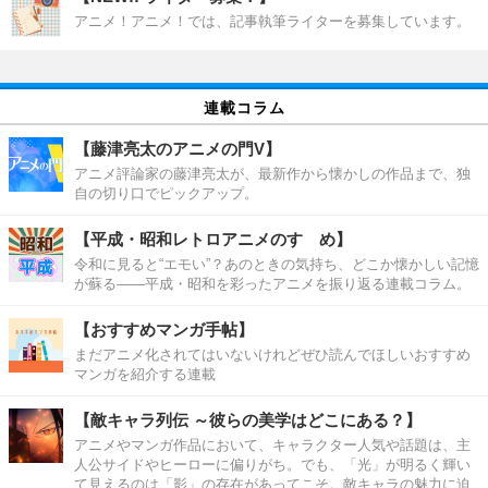
アニメ！アニメ！では、記事執筆ライターを募集しています。
連載コラム
【藤津亮太のアニメの門V】
アニメ評論家の藤津亮太が、最新作から懐かしの作品まで、独
自の切り口でピックアップ。
【平成・昭和レトロアニメのすゝめ】
令和に見ると“エモい”？あのときの気持ち、どこか懐かしい記憶
が蘇る――平成・昭和を彩ったアニメを振り返る連載コラム。
【おすすめマンガ手帖】
まだアニメ化されてはいないけれどぜひ読んでほしいおすすめ
マンガを紹介する連載
【敵キャラ列伝 ～彼らの美学はどこにある？】
アニメやマンガ作品において、キャラクター人気や話題は、主
人公サイドやヒーローに偏りがち。でも、「光」が明るく輝い
て見えるのは「影」の存在があってこそ。敵キャラの魅力に迫