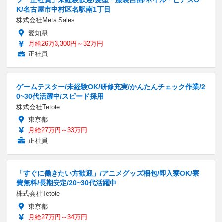
フ「正社員」未経験歓迎/髪型・服装自由/ネイル・ピアスO
K/名古屋市中村区名駅南1丁目
株式会社Meta Sales
愛知県
月給26万3,300円～32万円
正社員
ゲームテスター/未経験OK/研修充実/かんたんチェック作業/2
0~30代活躍中/スピード採用
株式会社Tetote
東京都
月給27万円～33万円
正社員
「すぐに働きたい方歓迎」/アニメグッズ梱包/即入寮OK/寮
費無料/長期安定/20~30代活躍中
株式会社Tetote
東京都
月給27万円～34万円