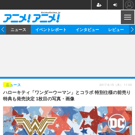
CL
ム
ニュース
イベントレポート
インタビュー
レビュー
ニュース
アニメ
映画/ドラマ
イベントレポート
マンガ
ノベル
アニメ
映画
インタビュー
音楽
声優
ライブ
舞台
スタッフ
声優
レビュー
2017.6.15（木） 11:00
ニュース
ハローキティ「ワンダーウーマン」とコラボ 特別仕様の前売り
ゲーム
グッズ
海外イベント
ビジネス
俳優・タレント
アーティスト
アニメ
実写
動画
特典も発売決定 1枚目の写真・画像
イベント
海外
ビジネス
書評
イベント
アニメ
映画/ドラマ
連載・コラム
ゲーム
座談会
アニメ！アニメ！TV
ABEMA Cafe