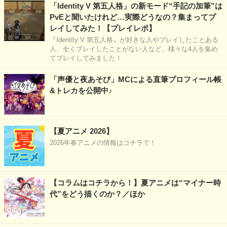
「Identity V 第五人格」の新モード“手記の加筆”は
PvEと聞いたけれど…実際どうなの？集まってプ
レイしてみた！【プレイレポ】
『Identity V 第五人格』が好きな人やプレイしたことある
人、全くプレイしたことがない人など、様々な4人を集め
てプレイしてみました！
「声優と夜あそび」MCによる直筆プロフィール帳
&トレカを公開中♪
【夏アニメ 2026】
2026年春アニメの情報はコチラで！
【コラムはコチラから！】夏アニメは“マイナー時
代”をどう描くのか？／ほか