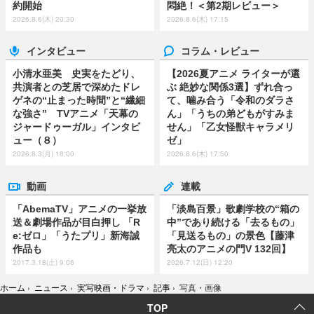
約開始
悶絶！＜第2期レビュー＞
2026.8.6(木) 20:30
2026.8.6(木) 17:15
インタビュー
コラム・レビュー
小清水亜美 史実をたどり、
【2026夏アニメ ライターが選
共演者との芝居で深めたドレ
ぶ 絶妙な関係3選】ずれ合っ
ゲネの“止まった時間”と“繊細
て、噛み合う「令和のダラさ
な強さ” TVアニメ「天幕の
ん」「うちの弟どもがすみま
ジャードゥーガル」インタビ
せん」「乙女怪獣キャラメリ
ュー（８）
ゼ」
2026.8.3(月) 18:00
2026.8.6(木) 17:50
動画
連載
「AbemaTV」アニメの一挙放
「淡島百景」歌劇学校の“箱の
送＆劇場作品が目白押し 「R
中”であり続ける「去るもの」
e:ゼロ」「うたプリ」新海誠
「見送るもの」の景色【藤津
作品も
亮太のアニメの門V 132回】
2017.3.18(土) 9:06
2026.7.12(日) 12:20
ホーム
›
ニュース
›
実写映画・ドラマ
›
記事
›
写真・画像
TOP