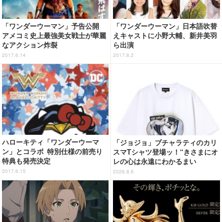
「ワンダーウーマン」予告公開
「ワンダーウーマン」日本語吹替
アメコミ史上最強美女戦士が華麗
えキャストに小野大輔、新井美羽
なアクション炸裂
ら出演
2017.6.14
2017.8.2
ハローキティ「ワンダーウーマ
「ジョジョ」ブチャラティのカリ
ン」とコラボ 特別仕様の前売り
スマTシャツ登場ッ！“きさまにオ
特典も発売決定
レの心は永遠にわかるまい
ッ！”や感動のクライマックスを
2017.6.15
2026.8.6
デザイン