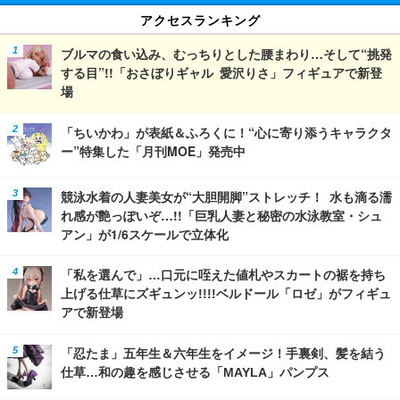
アクセスランキング
ブルマの食い込み、むっちりとした腰まわり…そして“挑発
する目”!!「おさぼりギャル 愛沢りさ」フィギュアで新登
場
「ちいかわ」が表紙＆ふろくに！“心に寄り添うキャラクタ
ー”特集した「月刊MOE」発売中
競泳水着の人妻美女が“大胆開脚”ストレッチ！ 水も滴る濡
れ感が艶っぽいぞ…!!「巨乳人妻と秘密の水泳教室・シュ
アン」が1/6スケールで立体化
「私を選んで」…口元に咥えた値札やスカートの裾を持ち
上げる仕草にズギュンッ!!!!ベルドール「ロゼ」がフィギュ
アで新登場
「忍たま」五年生＆六年生をイメージ！手裏剣、髪を結う
仕草…和の趣を感じさせる「MAYLA」パンプス