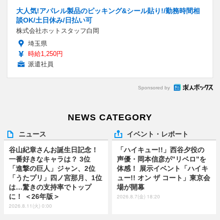
大人気!アパレル製品のピッキング&シール貼り!/勤務時間相
談OK/土日休み/日払い可
株式会社ホットスタッフ白岡
埼玉県
時給1,250円
派遣社員
Sponsored by
NEWS CATEGORY
ニュース
イベント・レポート
谷山紀章さんお誕生日記念！
「ハイキュー!!」西谷夕役の
一番好きなキャラは？ 3位
声優・岡本信彦が”リベロ”を
「進撃の巨人」ジャン、2位
体感！ 展示イベント「ハイキ
「うたプリ」四ノ宮那月、1位
ュー!! オン ザ コート」東京会
は…驚きの支持率でトップ
場が開幕
に！ ＜26年版＞
2026.8.7(金) 18:20
2026.8.11(火) 0:00