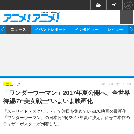
CL
ム
ニュース
イベントレポート
インタビュー
レビュー
ニュース
アニメ
映画/ドラマ
イベントレポート
マンガ
ノベル
アニメ
映画
インタビュー
音楽
声優
ライブ
舞台
スタッフ
声優
レビュー
2016.9.8（木） 10:30
ニュース
「ワンダーウーマン」2017年夏公開へ、全世界
ゲーム
グッズ
海外イベント
ビジネス
俳優・タレント
アーティスト
アニメ
実写
動画
待望の“美女戦士”いよいよ映画化
イベント
海外
ビジネス
書評
イベント
アニメ
映画/ドラマ
連載・コラム
『スーサイド・スクワッド』で注目を集めているDC映画の最新作
『ワンダーウーマン』の日本公開が2017年夏に決定。併せて本作の
ゲーム
座談会
アニメ！アニメ！TV
ABEMA Cafe
ティザーポスターが到着した。