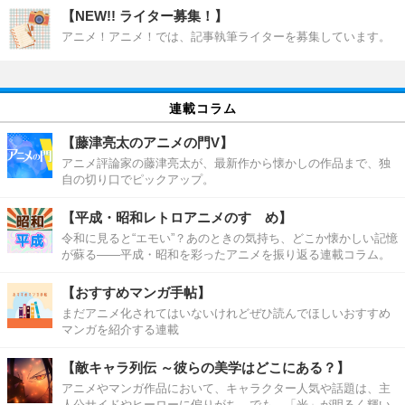
【NEW!! ライター募集！】
アニメ！アニメ！では、記事執筆ライターを募集しています。
連載コラム
【藤津亮太のアニメの門V】
アニメ評論家の藤津亮太が、最新作から懐かしの作品まで、独
自の切り口でピックアップ。
【平成・昭和レトロアニメのすゝめ】
令和に見ると“エモい”？あのときの気持ち、どこか懐かしい記憶
が蘇る――平成・昭和を彩ったアニメを振り返る連載コラム。
【おすすめマンガ手帖】
まだアニメ化されてはいないけれどぜひ読んでほしいおすすめ
マンガを紹介する連載
【敵キャラ列伝 ～彼らの美学はどこにある？】
アニメやマンガ作品において、キャラクター人気や話題は、主
人公サイドやヒーローに偏りがち。でも、「光」が明るく輝い