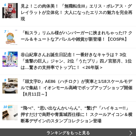
見よ！この肉体美！ 「無職転生III」エリス・ボレアス・グ
レイラットが立体化！ 大人になったエリスの魅力を完全再
現
「転スラ」リムル様がハンバーガーに挟まれちゃった!? ク
ール＆キュートなアパレルや雑貨が新登場！【COSPA】
谷山紀章さんお誕生日記念！一番好きなキャラは？ 3位
「進撃の巨人」ジャン、2位「うたプリ」四ノ宮那月、1位
は…驚きの支持率でトップに！ ＜26年版＞
「頭文字D」AE86（ハチロク）が実車と1/18スケールモデ
ルで集結！ イオンモール高崎でポップアップショップ開催
【8月11日～】
“飛べ”、“思い出なんかいらん”、“繫げ”「ハイキュー!!」
押すだけで烏野や青葉城西仕様に！ スクールアイコン＆横
断幕デザインのスタンプコレクション登場
ランキングをもっと見る