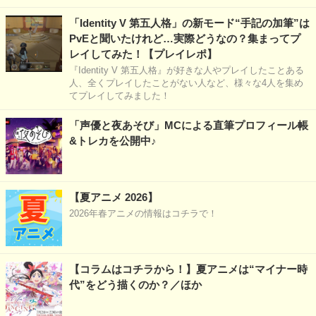
「Identity V 第五人格」の新モード“手記の加筆”は
PvEと聞いたけれど…実際どうなの？集まってプ
レイしてみた！【プレイレポ】
『Identity V 第五人格』が好きな人やプレイしたことある
人、全くプレイしたことがない人など、様々な4人を集め
てプレイしてみました！
「声優と夜あそび」MCによる直筆プロフィール帳
&トレカを公開中♪
【夏アニメ 2026】
2026年春アニメの情報はコチラで！
【コラムはコチラから！】夏アニメは“マイナー時
代”をどう描くのか？／ほか