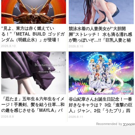
“見よ、東方は赤く燃えてい
競泳水着の人妻美女が“大胆開
る！”「METAL BUILD ゴッドガ
脚”ストレッチ！ 水も滴る濡れ感
ンダム（明鏡止水）」が登場！
が艶っぽいぞ…!!「巨乳人妻と秘
明鏡止水発動時をイメージした金
密の水泳教室・シュアン」が1/6
2026.8.10
2026.8.10
色のカラーリングで立体化
スケールで立体化
「忍たま」五年生＆六年生をイメ
谷山紀章さんお誕生日記念！一番
ージ！手裏剣、髪を結う仕草…和
好きなキャラは？ 3位「進撃の巨
の趣を感じさせる「MAYLA」パ
人」ジャン、2位「うたプリ」四
ンプス
ノ宮那月、1位は…驚きの支持率
2026.8.8
2026.8.11
でトップに！ ＜26年版＞
Recommended by