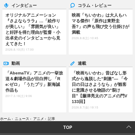
インタビュー
コラム・レビュー
オリジナルアニメーション
映画「ちいかわ」は大人もハ
『さよならララ』…「絵作り
マる傑作!「原作は東野圭
が美しい」「雰囲気が良い」
吾?」の声も飛び交う仕掛けが
と好評を得た理由が監督・小
満載
出卓史のインタビューから見
2026.8.8(土) 10:45
えてきた！
2026.8.10(月) 17:00
動画
連載
「AbemaTV」アニメの一挙放
「映画ちいかわ」昔ばなし形
送＆劇場作品が目白押し 「R
式から逸脱した“刺激”― 「今
e:ゼロ」「うたプリ」新海誠
日の日はさようなら」が観客
作品も
に意識させる物語の“裂け
目”【藤津亮太のアニメの門V
2017.3.18(土) 9:06
133回】
2026.8.7(金) 19:15
ホーム
›
ニュース
›
アニメ
›
記事
TOP