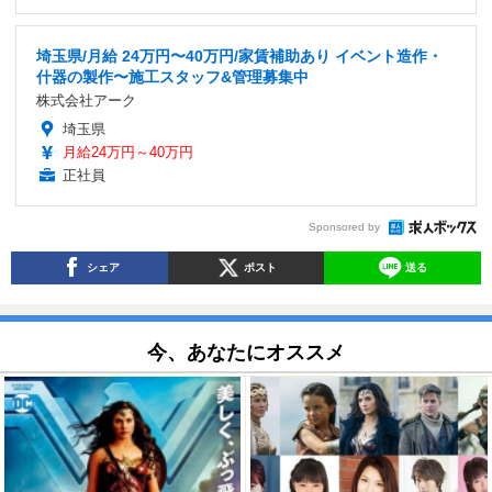
埼玉県/月給 24万円〜40万円/家賃補助あり イベント造作・
什器の製作〜施工スタッフ&管理募集中
株式会社アーク
埼玉県
月給24万円～40万円
正社員
Sponsored by
シェア
ポスト
送る
今、あなたにオススメ