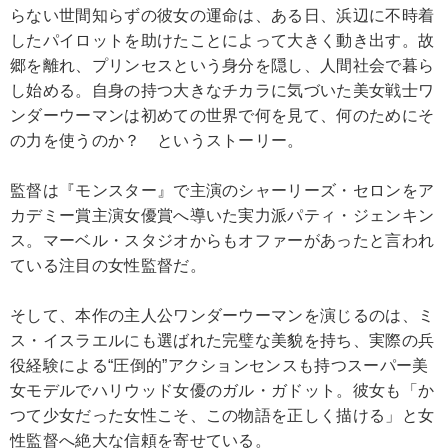
らない世間知らずの彼女の運命は、ある日、浜辺に不時着
したパイロットを助けたことによって大きく動き出す。故
郷を離れ、プリンセスという身分を隠し、人間社会で暮ら
し始める。自身の持つ大きなチカラに気づいた美女戦士ワ
ンダーウーマンは初めての世界で何を見て、何のためにそ
の力を使うのか？ というストーリー。
監督は『モンスター』で主演のシャーリーズ・セロンをア
カデミー賞主演女優賞へ導いた実力派パティ・ジェンキン
ス。マーベル・スタジオからもオファーがあったと言われ
ている注目の女性監督だ。
そして、本作の主人公ワンダーウーマンを演じるのは、ミ
ス・イスラエルにも選ばれた完璧な美貌を持ち、実際の兵
役経験による“圧倒的”アクションセンスも持つスーパー美
女モデルでハリウッド女優のガル・ガドット。彼女も「か
つて少女だった女性こそ、この物語を正しく描ける」と女
性監督へ絶大な信頼を寄せている。