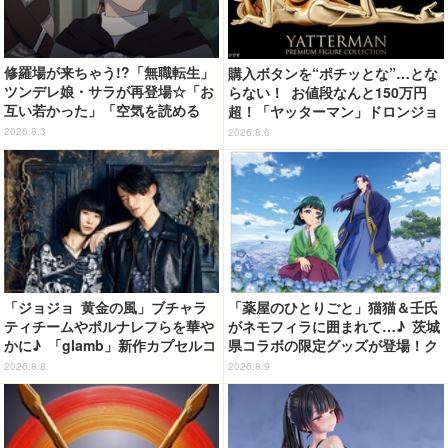
修羅場が来ちゃう!?「無職転生」
購入ボタンを“ポチッとな”…とな
ツンデレ娘・サラが再登場☆「お
らない！ お値段なんと150万円
互い若かった」「空気を読める
超！「ヤッターマン」ドロンジョ
嫁」「嫁が3人になりそうなフラ
様が黄金の輝きをまといミニフィ
2026.8.3
2026.8.6
グ」【第6話ネタバレあり反応ま
ギュア化 ヤッターワン&おだてブ
とめ】
タも
「ジョジョ 黄金の風」ブチャラ
「薬屋のひとりごと」猫猫＆壬氏
ティチームやポルナレフらを華や
がネモフィラに囲まれて…♪ 茨城
かに♪ 「glamb」新作カプセルコ
県コラボの限定グッズが登場！ク
レクション登場
リアファイルやポストカードなど
2026.8.8
2026.8.9