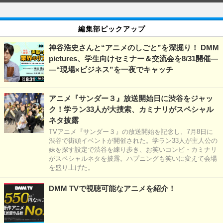
編集部ピックアップ
神谷浩史さんと“アニメのしごと”を深掘り！ DMM
pictures、学生向けセミナー＆交流会を8/31開催―
―“現場×ビジネス”を一夜でキャッチ
アニメ『サンダー３』放送開始日に渋谷をジャッ
ク！学ラン33人が大捜索、カミナリがスペシャル
ネタ披露
TVアニメ『サンダー３』の放送開始を記念し、7月8日に
渋谷で街頭イベントが開催された。学ラン33人が主人公の
妹を探す設定で渋谷を練り歩き、お笑いコンビ・カミナリ
がスペシャルネタを披露。ハプニングも笑いに変えて会場
を盛り上げた。
DMM TVで視聴可能なアニメを紹介！