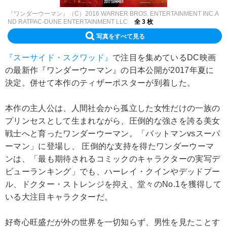
『ワンダーウーマン』（C）2016 WARNER BROS. ENTERTAINMENT INC.A
ND RATPAC-DUNE ENTERTAINMENT LLC
全 3 枚
写真をすべて見る
『スーサイド・スクワッド』
で注目を集めているDC映画
の最新作『ワンダーウーマン』の日本公開が2017年夏に
決定。併せて本作のティザーポスターが到着した。
本作の主人公は、人間社会から孤立した女性だけの一族の
プリンセスとして生まれながら、圧倒的な強さを誇る美女
戦士へと育ったワンダーウーマン。「バットマンvsスーパ
ーマン」に登場し、 圧倒的な支持を得たワンダーウーマ
ンは、「最も期待されるコミックのキャラクターの実写デ
ビューランキング」でも、ハーレイ・クインやデッドプー
ル、ドクター・ストレンジを抑え、堂々のNo.1を獲得して
いる大注目キャラクターだ。
好奇心旺盛だが外の世界を一切知らず、男性を見たことす