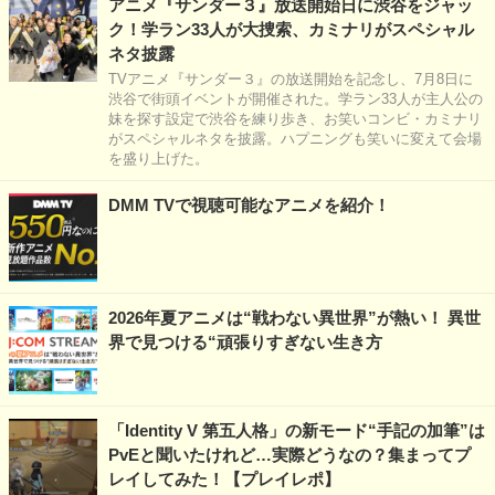
アニメ『サンダー３』放送開始日に渋谷をジャッ
ク！学ラン33人が大捜索、カミナリがスペシャル
ネタ披露
TVアニメ『サンダー３』の放送開始を記念し、7月8日に
渋谷で街頭イベントが開催された。学ラン33人が主人公の
妹を探す設定で渋谷を練り歩き、お笑いコンビ・カミナリ
がスペシャルネタを披露。ハプニングも笑いに変えて会場
を盛り上げた。
DMM TVで視聴可能なアニメを紹介！
2026年夏アニメは“戦わない異世界”が熱い！ 異世
界で見つける“頑張りすぎない生き方
「Identity V 第五人格」の新モード“手記の加筆”は
PvEと聞いたけれど…実際どうなの？集まってプ
レイしてみた！【プレイレポ】