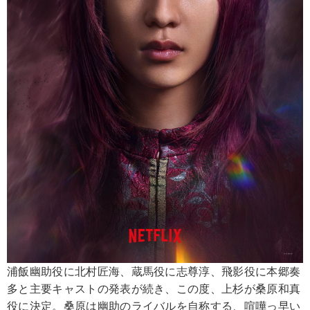
浦飯幽助役に北村匠海、蔵馬役に志尊淳、飛影役に本郷奏
多と主要キャストの発表が続き、この度、上杉が桑原和真
役に決定。桑原は幽助のライバルを自称する、喧嘩っ早い