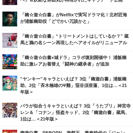
「幽☆遊☆白書」がNetflixで実写ドラマ化！北村匠海
が浦飯幽助役「どでかい冗談かと」
「幽☆遊☆白書」“トリートメントはしているか？” 蔵
馬と鴉の名シーン再現したヘアオイルがリニューアル
「幽☆遊☆白書×城ドラ」コラボ復刻開催中！ 浦飯幽
助に激レアお着替え「闘神の継承者」が追加
“ヤンキー”キャラといえば？ 3位「幽遊白書」浦飯幽
助、2位「斉木楠雄のΨ難」窪谷須亜蓮、1位は…＜21
年版＞
バラが似合うキャラといえば？ 3位「うたプリ」神宮寺
レン＆「コナン」怪盗キッド、2位「幽遊白書」蔵馬、
1位は…＜21年版＞
幽遊白書、REBORN、遊戯王... 青春時代の「ジャン