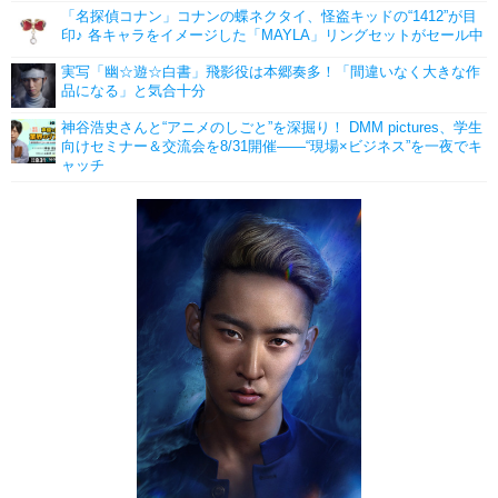
「名探偵コナン」コナンの蝶ネクタイ、怪盗キッドの“1412”が目
印♪ 各キャラをイメージした「MAYLA」リングセットがセール中
実写「幽☆遊☆白書」飛影役は本郷奏多！「間違いなく大きな作
品になる」と気合十分
神谷浩史さんと“アニメのしごと”を深掘り！ DMM pictures、学生
向けセミナー＆交流会を8/31開催――“現場×ビジネス”を一夜でキ
ャッチ