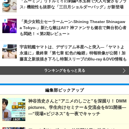
「ムーミン」リトルミイの刺繍×水玉柄で大人可愛さをプラ
ス♪ 機能性も抜群な「三日月ショルダーバッグ」が新登場
「美少女戦士セーラームーン-Shining Theater Shinagaw
a Tokyo-」新たな敵はAI!? 神ファンサも健在で舞台初心者
も悶絶！＜第2期レビュー＞
宇宙戦艦ヤマトは、デザリアム本星へと突入―「ヤマトよ
永遠に」最終章「第七章 虹色の輪廻」特報映像が公開！加
藤直之新規描き下ろし特製スリーブのBlu-ray＆DVD情報も
ランキングをもっと見る
編集部ピックアップ
神谷浩史さんと“アニメのしごと”を深掘り！ DMM
pictures、学生向けセミナー＆交流会を8/31開催―
―“現場×ビジネス”を一夜でキャッチ