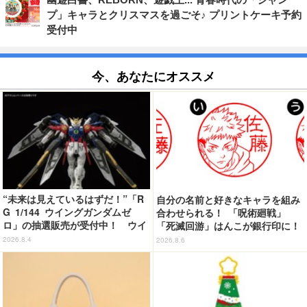
プ」キャラとクリスマスを過ごそ♪ プリントケーキ予約
受付中
今、あなたにオススメ
“未来は見えているはずだ！”「R
自分の名前と好きなキャラを組み
G 1/144 ウイングガンダムゼ
合わせられる！ 「呪術廻戦」
ロ」の抽選販売が受付中！ ウイ
「死滅回游」はんこが銀行印に！
ングバインダーにRGならではの
虎杖悠仁、乙骨憂太ら16キャラ追
2026.8.4
2026.8.6
ギミックを搭載
加で全104種