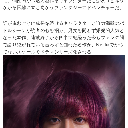
で、個性的かつ魅力溢れるキャラクターたちが次々と降り
かかる困難に立ち向かうファンタジーアドベンチャーだ。
話が進むごとに成長を続けるキャラクターと迫力満載のバ
トルシーンが読者の心を掴み、男女を問わず爆発的人気と
なった本作。連載終了から四半世紀経った今もファンの間
で語り継がれている言わずと知れた名作が、Netflixでかつ
てないスケールでドラマシリーズ化される。