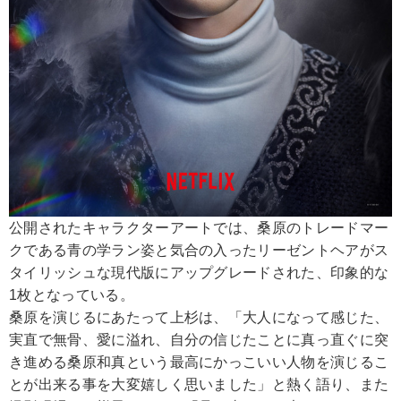
公開されたキャラクターアートでは、桑原のトレードマー
クである青の学ラン姿と気合の入ったリーゼントヘアがス
タイリッシュな現代版にアップグレードされた、印象的な
1枚となっている。
桑原を演じるにあたって上杉は、「大人になって感じた、
実直で無骨、愛に溢れ、自分の信じたことに真っ直ぐに突
き進める桑原和真という最高にかっこいい人物を演じるこ
とが出来る事を大変嬉しく思いました」と熱く語り、また