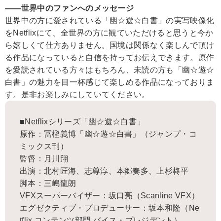
――世界中のファンへのメッセージ
世界中の方に愛されている「幽☆遊☆白書」の実写映像化
をNetflixにて、全世界の方に観ていただけると思うと今か
ら嬉しくて仕方ありません。国境は関係なく楽しんで頂け
る作品になっていると自信を持ってお伝えできます。原作
を愛読されている方々はもちろん、未読の方も「幽☆遊☆
白書」の魅力を目一杯感じて楽しめる作品になっておりま
す。是非お楽しみにしていてください。
■Netflixシリーズ「幽☆遊☆白書」
原作：冨樫義博「幽☆遊☆白書」（ジャンプ・コ
ミックス刊）
監督：月川翔
出演：北村匠海、志尊淳、本郷奏多、上杉柊平
脚本：三嶋龍朗
VFXスーパーバイザー：坂口亮（Scanline VFX）
エグゼクティブ・プロデューサー：坂本和隆（Ne
tflix コンテンツ部門 バイス・プレジデント）