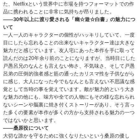
た、Netflixという世界中に市場を持つフォーマットでの作
品に携われることに非常に気持ちが昂りました。
――30年以上に渡り愛される「幽☆遊☆白書」の魅力につ
いて
一人一人のキャラクターの個性がハッキリしていて、一度
目にしたら忘れることの出来ないキャラクター達は大きな
魅力だと感じています。友人宅にあった本作を手に取って
読んだのは20年余り前のことになりますが、当時目にした
戸愚呂兄のなんとも言えない怖さ、不気味さ、そして戸愚
呂弟の圧倒的強者感と筋の通ったカリスマ性を子供ながら
に感じ、大人になった今でもなんとも言えない不思議な感
覚として当時の事を覚えています。敵が魅力的という大き
な魅力の他にも、味方や全ての人物にもその様な忘れられ
ないシーンや脳裏に焼き付くストーリーがあり、そう言っ
た多くの要素が本作が多くの方から支持される魅力の一つ
ではないかと思います。
――桑原役について
大切な誰かを守るために強くなりたいという桑原の優し