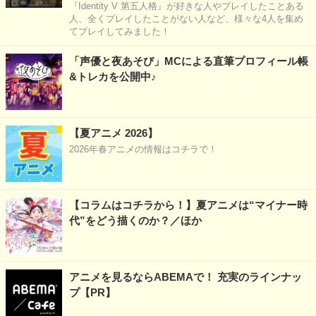
『Identity V 第五人格』が好きな人やプレイしたことある
人、全くプレイしたことがない人など、様々な4人を集め
てプレイしてみました！
「声優と夜あそび」MCによる直筆プロフィール帳
&トレカを公開中♪
【夏アニメ 2026】
2026年春アニメの情報はコチラで！
【コラムはコチラから！】夏アニメは“マイナー時
代”をどう描くのか？／ほか
アニメを見るならABEMAで！ 充実のラインナッ
プ【PR】