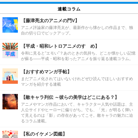
連載コラム
【藤津亮太のアニメの門V】
アニメ評論家の藤津亮太が、最新作から懐かしの作品まで、独
自の切り口でピックアップ。
【平成・昭和レトロアニメのすゝめ】
令和に見ると“エモい”？あのときの気持ち、どこか懐かしい記憶
が蘇る――平成・昭和を彩ったアニメを振り返る連載コラム。
【おすすめマンガ手帖】
まだアニメ化されてはいないけれどぜひ読んでほしいおすすめ
マンガを紹介する連載
【敵キャラ列伝 ～彼らの美学はどこにある？】
アニメやマンガ作品において、キャラクター人気や話題は、主
人公サイドやヒーローに偏りがち。でも、「光」が明るく輝い
て見えるのは「影」の存在があってこそ。敵キャラの魅力に迫
るコラム連載。
【私のイケメン図鑑】