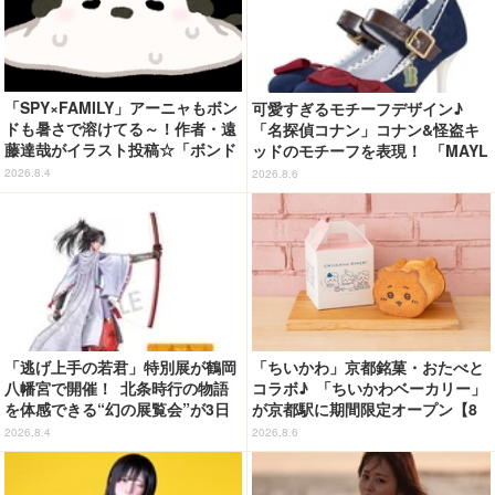
「SPY×FAMILY」アーニャもボン
可愛すぎるモチーフデザイン♪
ドも暑さで溶けてる～！作者・遠
「名探偵コナン」コナン&怪盗キ
藤達哉がイラスト投稿☆「ボンド
ッドのモチーフを表現！ 「MAYL
の原型がw無くなってる」と話題
A」パンプスがセール実施中【3
2026.8.4
2026.8.6
0％オフセール】
「逃げ上手の若君」特別展が鶴岡
「ちいかわ」京都銘菓・おたべと
八幡宮で開催！ 北条時行の物語
コラボ♪ 「ちいかわベーカリー」
を体感できる“幻の展覧会”が3日
が京都駅に期間限定オープン【8
間限定で登場【8/28～30】
月13日～】
2026.8.4
2026.8.6