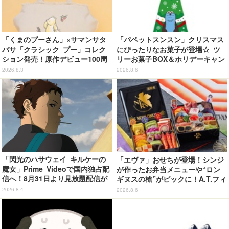
「くまのプーさん」×サマンサタ
「パペットスンスン」クリスマス
バサ「クラシック プー」コレク
にぴったりなお菓子が登場☆ ツ
ション発売！原作デビュー100周
リーお菓子BOX＆ホリデーキャン
年記念でハンドバッグや財布など
ディ
2026.8.3
2026.8.6
全6種が登場
「閃光のハサウェイ キルケーの
「エヴァ」おせちが登場！シンジ
魔女」Prime Videoで国内独占配
が作ったお弁当メニューや“ロン
信へ！8月31日より見放題配信が
ギヌスの槍”がピックに！A.T.フィ
スタート
ールド風呂敷も便利◎【予約開
2026.8.4
2026.8.6
始】