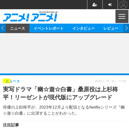
CL
ム
ニュース
イベントレポート
インタビュー
レビュー
ニュース
アニメ
映画/ドラマ
イベントレポート
マンガ
ノベル
アニメ
映画
インタビュー
音楽
声優
ライブ
舞台
スタッフ
声優
レビュー
2022.7.19（火） 17:00
ニュース
実写ドラマ「幽☆遊☆白書」桑原役は上杉柊
ゲーム
グッズ
海外イベント
ビジネス
俳優・タレント
アーティスト
アニメ
実写
動画
平！リーゼントが現代版にアップグレード
イベント
海外
ビジネス
書評
イベント
アニメ
映画/ドラマ
連載・コラム
俳優の上杉柊平が、2023年12月より配信となるNetflixシリーズ『幽
☆遊☆白書』に出演することがわかった。
ゲーム
座談会
アニメ！アニメ！TV
ABEMA Cafe
注目記事