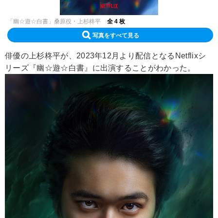
「幽☆遊☆白書」桑原役・上杉柊平
全 4 枚
写真をすべて見る
俳優の上杉柊平が、2023年12月より配信となるNetflixシ
リーズ『幽☆遊☆白書』に出演することがわかった。