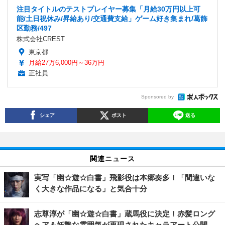
注目タイトルのテストプレイヤー募集「月給30万円以上可
能/土日祝休み/昇給あり/交通費支給」ゲーム好き集まれ/葛飾
区勤務/497
株式会社CREST
東京都
月給27万6,000円～36万円
正社員
Sponsored by
シェア
ポスト
送る
関連ニュース
実写「幽☆遊☆白書」飛影役は本郷奏多！「間違いな
く大きな作品になる」と気合十分
志尊淳が「幽☆遊☆白書」蔵馬役に決定！赤髪ロング
ヘア＆妖艶な雰囲気が再現されたキャラアート公開