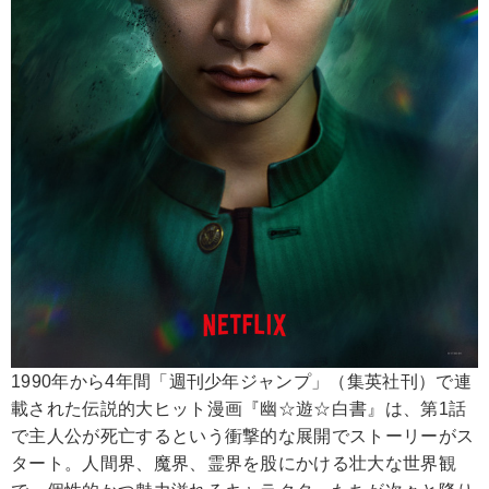
1990年から4年間「週刊少年ジャンプ」（集英社刊）で連
載された伝説的大ヒット漫画『幽☆遊☆白書』は、第1話
で主人公が死亡するという衝撃的な展開でストーリーがス
タート。人間界、魔界、霊界を股にかける壮大な世界観