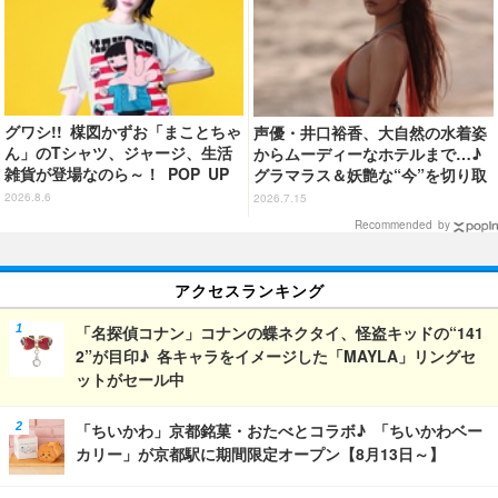
グワシ!! 楳図かずお「まことちゃ
声優・井口裕香、大自然の水着姿
ん」のTシャツ、ジャージ、生活
からムーディーなホテルまで…♪
雑貨が登場なのら～！ POP UP
グラマラス＆妖艶な“今”を切り取
STORE in 墓場の画廊開催【8月
り！3冊目写真集が発売中
2026.8.6
2026.7.15
20日～】
Recommended by
アクセスランキング
「名探偵コナン」コナンの蝶ネクタイ、怪盗キッドの“141
2”が目印♪ 各キャラをイメージした「MAYLA」リングセ
ットがセール中
「ちいかわ」京都銘菓・おたべとコラボ♪ 「ちいかわベー
カリー」が京都駅に期間限定オープン【8月13日～】