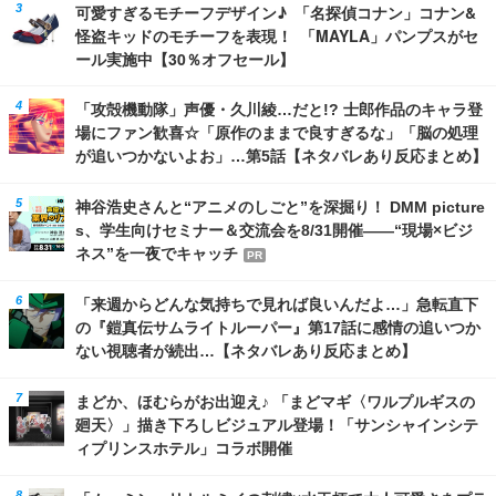
可愛すぎるモチーフデザイン♪ 「名探偵コナン」コナン&
怪盗キッドのモチーフを表現！ 「MAYLA」パンプスがセ
ール実施中【30％オフセール】
「攻殻機動隊」声優・久川綾…だと!? 士郎作品のキャラ登
場にファン歓喜☆「原作のままで良すぎるな」「脳の処理
が追いつかないよお」…第5話【ネタバレあり反応まとめ】
神谷浩史さんと“アニメのしごと”を深掘り！ DMM picture
s、学生向けセミナー＆交流会を8/31開催――“現場×ビジ
ネス”を一夜でキャッチ
PR
「来週からどんな気持ちで見れば良いんだよ…」急転直下
の『鎧真伝サムライトルーパー』第17話に感情の追いつか
ない視聴者が続出…【ネタバレあり反応まとめ】
まどか、ほむらがお出迎え♪ 「まどマギ〈ワルプルギスの
廻天〉」描き下ろしビジュアル登場！「サンシャインシテ
ィプリンスホテル」コラボ開催