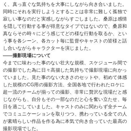
く、真っ直ぐな気持ちを大事にしながら向き合いました。
同時にそれを実行しようとすることは非常に難しく孤独で
寂しい事なのだと実感しながらすごしました。桑原は感情
を隠して行動する事が得意なタイプではないので、桑原和
真ならその時々にどう感じてどの様な行動を取るか、とい
う事を各シーン、各カット毎に監督やキャストの皆様と話
し合いながらキャラクターを演じました。
――撮影現場について
今までに味わった事のない壮大な規模、スケジュール間で
の撮影でした為に日々高揚した気持ちで撮影現場に向かっ
ていました。見た事のない大きさのセットや、初めて体感
した規模のCG用の撮影方法、全国各地で行われたロケに
超一流のチームが揃っての撮影、非常に贅沢な現場だと感
じながらも、自分もその一部なのだと心を奮い立たせ、毎
日を過ごしていました。キャストのみに関わらず全チーム
でコミュニケーションを取りつつ、携わっている全ての人
が素晴らしい作品を作る為に本気で向き合っていた最高の
撮影現場でした。