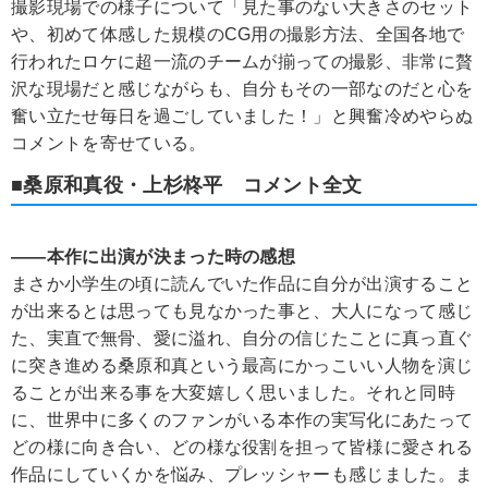
撮影現場での様子について「見た事のない大きさのセット
や、初めて体感した規模のCG用の撮影方法、全国各地で
行われたロケに超一流のチームが揃っての撮影、非常に贅
沢な現場だと感じながらも、自分もその一部なのだと心を
奮い立たせ毎日を過ごしていました！」と興奮冷めやらぬ
コメントを寄せている。
■桑原和真役・上杉柊平 コメント全文
――本作に出演が決まった時の感想
まさか小学生の頃に読んでいた作品に自分が出演すること
が出来るとは思っても見なかった事と、大人になって感じ
た、実直で無骨、愛に溢れ、自分の信じたことに真っ直ぐ
に突き進める桑原和真という最高にかっこいい人物を演じ
ることが出来る事を大変嬉しく思いました。それと同時
に、世界中に多くのファンがいる本作の実写化にあたって
どの様に向き合い、どの様な役割を担って皆様に愛される
作品にしていくかを悩み、プレッシャーも感じました。ま